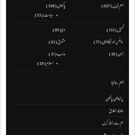
اہم خبریں
(627)
پاکستان
(320)
سیاست
(53)
کھیل
(133)
دنیا
(85)
سائنس اور ٹیکنالوجی
(77)
متفرق
(63)
زاویہ
(36)
مذہب
(31)
اسلام
(29)
اہم روابط
پرائیویسی پالیسی
ضابطہ اخلاق
ہم سے رابطہ کریں
ہمارے بارے میں