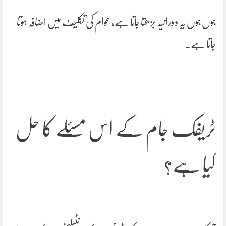
جوں جوں یہ دورانیہ بڑھتا جاتا ہے، عوام کی تکلیف میں اضافہ ہوتا
جاتا ہے۔
ٹریفک جام کے اس مسئلے کا حل
کیا ہے؟