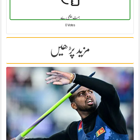
بہت اچھی ہے
0 Votes
مزید پڑھیں