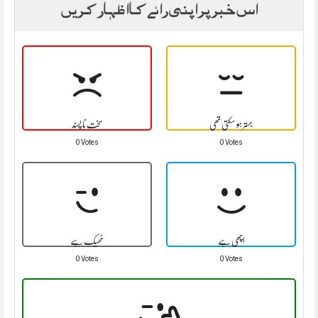
اس خبر پر اپنی رائے کا اظہار کریں
بہتر ہو سکتی تھی
سخت نا پسند
0 Votes
0 Votes
اچھی ہے
ٹھیک ہے
0 Votes
0 Votes