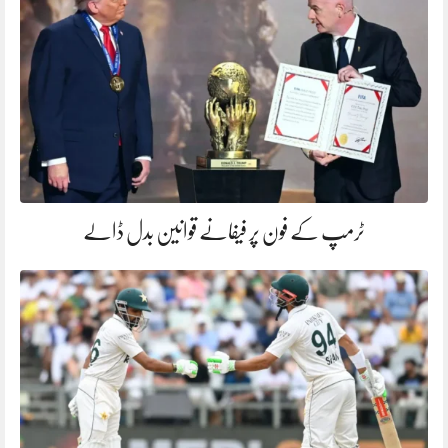
ٹرمپ کے فون پر فیفانے قوانین بدل ڈالے