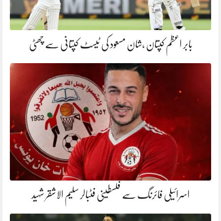
بابر اعظم کپتان ،شان مسعود کی ٹیسٹ کپتانی سے چھٹی
اسرائیلی فائرنگ سے فلسطینی فٹبالر سلیم الاشقر شہید