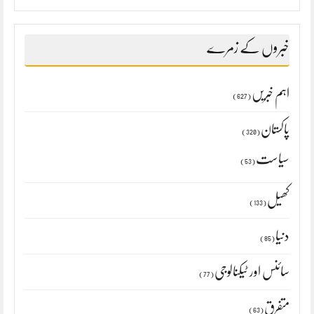
خبروں کے زمرے
اہم خبریں
(627)
پاکستان
(320)
سیاست
(53)
کھیل
(133)
دنیا
(85)
سائنس اور ٹیکنالوجی
(77)
متفرق
(63)