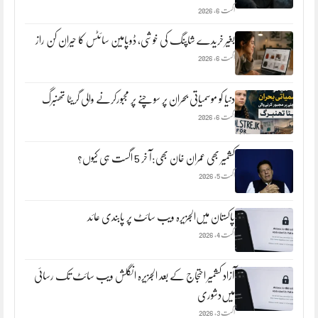
اگست 6, 2026
بغیر خریدے شاپنگ کی خوشی، ڈوپامین سائٹس کا حیران کن راز
اگست 6, 2026
دنیا کو موسمیاتی بحران پر سوچنے پر مجبورکرنے والی گریٹا تھنبرگ
اگست 6, 2026
کشمیر بھی عمران خان بھی:آ خر 5 اگست ہی کیوں؟
اگست 5, 2026
پاکستان میں‌الجزیرہ ویب سائٹ پر پابندی عائد
اگست 4, 2026
آزاد کشمیر احتجاج کے بعد الجزیرہ انگلش ویب سائٹ تک رسائی
میں‌دشوری
اگست 3, 2026