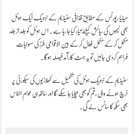
میڈیا رپورٹس کے مطابق قذافی سٹیڈیم کے نزدیک ایک ہوٹل
بھی ٹیموں کی رہائش کیلئے تیار کیا جا رہا ہے۔ اس ہوٹل کو جلد از جلد
مکمل کر کے مکمل فعال کر کے بین الاقوامی طرز کی سہولیات
فراہم کردی جائیں تو یہ بہت کارآمد فیصلہ ہوگا۔
سٹیڈیم کے نزدیک ہوٹل کی تکمیل سے کھلاڑیوں کی سیکورٹی پر
خرچ ہونے والی رقم کو بھی بچایا جا سکے گا اور ساتھ ہی عوام الناس
بھی سکھ کا سانس لے گی۔