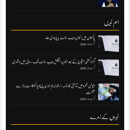
اہم خبریں
پاکستان میں‌الجزیرہ ویب سائٹ پر پابندی عائد
اگست 4, 2026
آزاد کشمیر احتجاج کے بعد الجزیرہ انگلش ویب سائٹ تک رسائی میں‌دشوری
اگست 3, 2026
جیولن تھرو میں تاریخی کارنامہ: ارشد ندیم اور نیرج چوپڑا کو فاسٹ بالر سے
شکست
اگست 3, 2026
خبروں کے زمرے