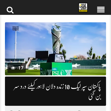
Skip
to
content
17
پاکستان سپر لیگ 10 زندہ دلان لاہور کیلئے درد سر
بن گئی