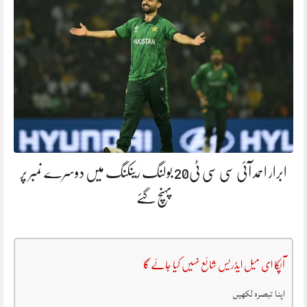
ابرار احمد آئی سی سی ٹی20 بولنگ رینکنگ میں دوسرے نمبر پر
پہنچ گئے
آپکا ای میل ایڈریس شائع نہیں کیا جائے گا
اپنا تبصرہ لکھیں