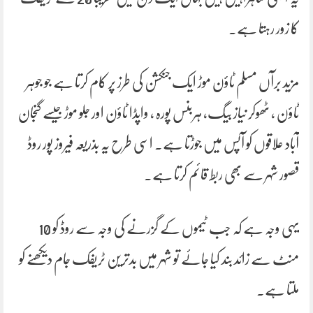
کا زور رہتا ہے۔
مزید برآں مسلم ٹاؤن موڑ ایک جنکشن کی طرز پر کام کرتا ہے جو جوہر
ٹاؤن ، ٹھوکر نیاز بیگ، ہربنس پورہ ، واپڈا ٹاؤن اور جلو موڑ جیسے گنجان
آباد علاقوں کو آپس میں جوڑتا ہے۔ اسی طرح یہ بذریعہ فیروز پور روڈ
قصور شہر سے بھی ربط قائم کرتا ہے۔
یہی وجہ ہے کہ جب ٹیموں کے گزرنے کی وجہ سے روڈ کو 10
منٹ سے زائد بند کیا جائے تو شہر میں بدترین ٹریفک جام دیکھنے کو
ملتا ہے۔