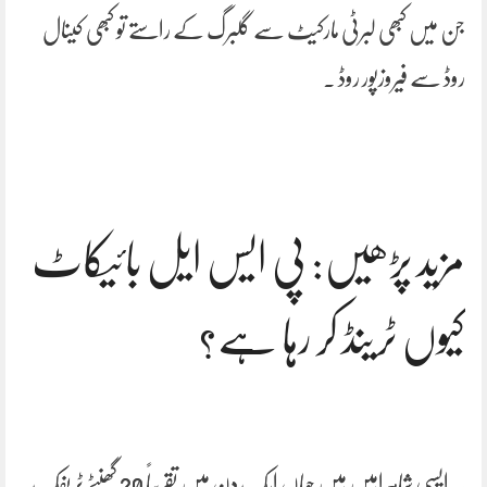
جن میں کبھی لبرٹی مارکیٹ سے گلبرگ کے راستے تو کبھی کینال
روڈ سے فیروزپور روڈ ۔
مزید پڑھیں: پی ایس ایل بائیکاٹ
کیوں ٹرینڈ کر رہا ہے؟
یہ ایسی شاہراہیں ہیں جہاں ایک دن میں تقریباً 20 گھنٹے ٹریفک