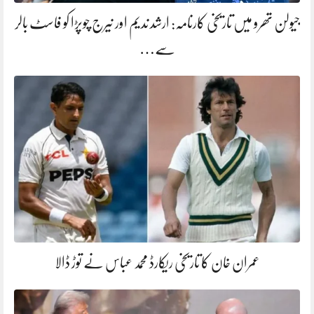
جیولن تھرو میں تاریخی کارنامہ: ارشد ندیم اور نیرج چوپڑا کو فاسٹ بالر
سے…
عمران خان کا تاریخی ریکارڈ محمد عباس نے توڑ ڈالا