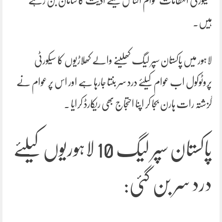
سیکورٹی انتظامات عوام الناس کیلئے اذیت کا سامان بن رہے
ہیں۔
لاہور میں پاکستان سپر لیگ کھلینے والے کھلاڑیوں کا سیکورٹی
پروٹوکول اب عوام کیلئے درد سر بنتا جارہا ہے اور اس پر عوام نے
گزشتہ رات ہارن بجا کر اپنا احتجاج بھی ریکارڈ کرایا ۔
پاکستان سپر لیگ 10 لاہوریوں کیلئے
درد سر بن گئی: