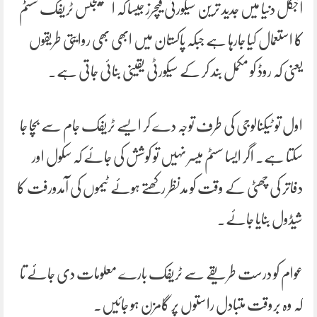
آجکل دنیا میں جدید ترین سیکورٹی فیچرز جیسا کہ اںٹیلیجنس ٹریفک سسٹم
کا استعمال کیا جارہا ہے جبکہ پاکستان میں ابھی بھی روایتی طریقوں
یعنی کہ روڈ کو مکمل بند کر کے سیکورٹی یقینی بنائی جاتی ہے۔
اول تو ٹیکنالوجی کی طرف توجہ دے کر ایسے ٹریفک جام سے بچا جا
سکتا ہے۔ اگر ایسا سسٹم میسر نہیں تو کوشش کی جائے کہ سکول اور
دفاتر کی چھٹی کے وقت کو مدنظر رکھتے ہوئے ٹیموں کی آمدورفت کا
شیڈول بنایا جائے۔
عوام کو درست طریقے سے ٹریفک بارے معلومات دی جائے تا
کہ وہ بروقت متبادل راستوں پر گامزن ہو جائیں۔