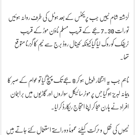
گزشتہ شام ٹیمیں جب پریکٹس کے بعد ہوٹل کی طرف روانہ ہوئیں
تو رات 30۔7 بجے کے قریب مسلم ٹاؤن موڑ کے قریب
ٹریفک کو روک لیا گیا کیونکہ کینال روڈ برج سے ٹیم کا گزرنا متوقع
تھا۔
تاہم جب یہ انتظار طویل ہو کر 8 بجے تک پہنچ گیا تو عوام کے صبر کا
پیمانہ لبریز ہو گیا جس پر موٹرسائیکل سواروں اور گاڑیوں میں براجمان
افراد نے ہارن بجا کر اپنا احتجاج ریکارڈ کرایا۔
ٹیموں کی نقل و حرکت کیلئے عموماً دو راستے استعمال کئے جاتے ہیں