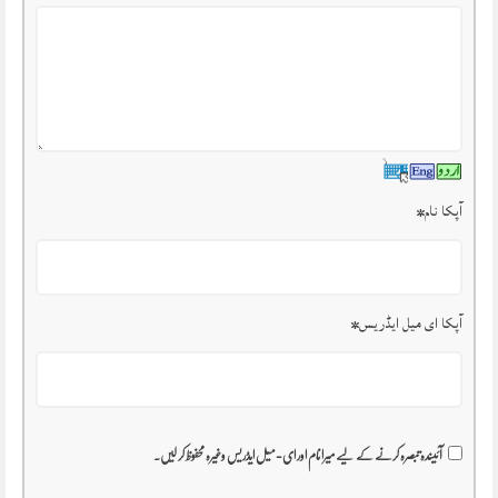
آپکا نام
*
آپکا ای میل ایڈریس
*
آئیندہ تبصرہ کرنے کے لیے میرا نام اور ای-میل ایڈریس وغیرہ محفوظ کر لیں۔