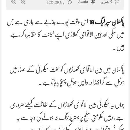
0 تبصرے
Admin
اپریل 29, 2025
پاکستان سپر لیگ 10
اس وقت پورے جذبے سے جاری ہے جس
میں ملکی اور بین الاقوامی کھلاڑی اپنے ٹیلنٹ کا مظاہرہ کر رہے
ہیں۔
پاکستان میں بین الاقوامی کھلاڑیوں کو سخت سیکورٹی کے حصار میں
ہوٹل سے گراؤنڈ اور واپس ہوٹل پہنچایا جاتا ہے۔
جہاں یہ سیکورٹی بین الاقوامی کھلاڑیوں کے حفاظت کیلئے ضروری
ہے، وہیں حکومتی سطح پر بہتر پلاننگ نہ ہونے کی وجہ سے یہ