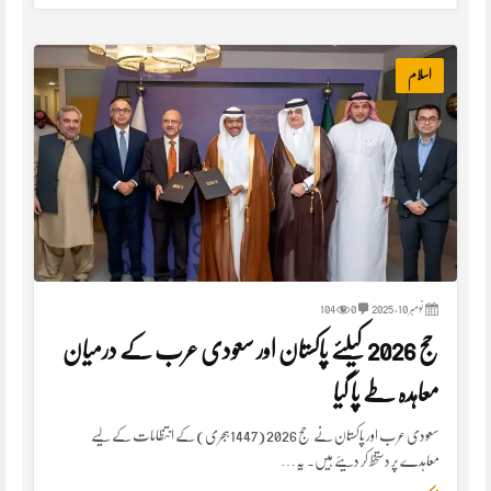
اسلام
نومبر 10, 2025
0
104
حج 2026 کیلئے پاکستان اور سعودی عرب کے درمیان
معاہدہ طے پا گیا
سعودی عرب اور پاکستان نے حج 2026 (1447 ہجری) کے انتظامات کے لیے
معاہدے پر دستخط کر دیئے ہیں۔ یہ…