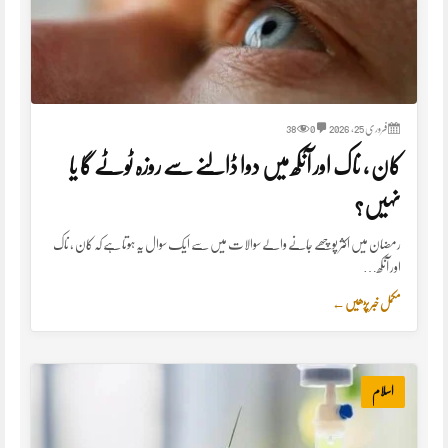
فروری 25, 2026
0
38
کان ، ناک اور آنکھ میں دوا ڈالنے سے روزہ ٹوٹے گا یا
نہیں؟
رمضان میں اکثر پوچھے جانے والے سوالات میں سے ایک سوال یہ ہوتا ہے کہ کان ، ناک
اور آنکھ…
مکمل خبر پڑھیں
←
اسلام