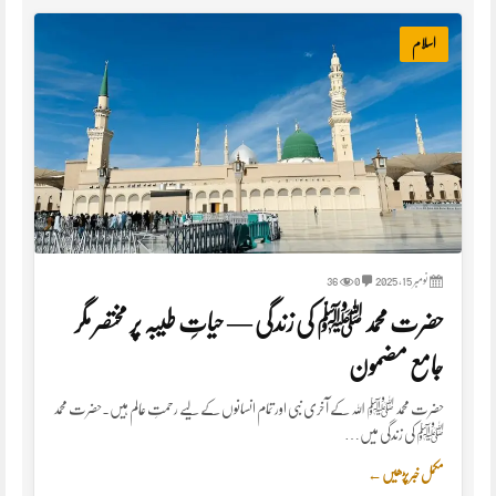
اسلام
نومبر 15, 2025
0
36
حضرت محمد ﷺ کی زندگی — حیاتِ طیبہ پر مختصر مگر
جامع مضمون
حضرت محمد ﷺ اللہ کے آخری نبی اور تمام انسانوں کے لیے رحمتِ عالم ہیں۔حضرت محمد
ﷺ کی زندگی میں…
مکمل خبر پڑھیں
←