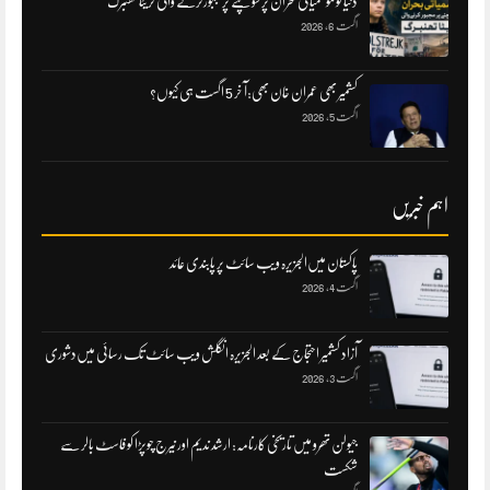
دنیا کو موسمیاتی بحران پر سوچنے پر مجبورکرنے والی گریٹا تھنبرگ
اگست 6, 2026
کشمیر بھی عمران خان بھی:آ خر 5 اگست ہی کیوں؟
اگست 5, 2026
اہم خبریں
پاکستان میں‌الجزیرہ ویب سائٹ پر پابندی عائد
اگست 4, 2026
آزاد کشمیر احتجاج کے بعد الجزیرہ انگلش ویب سائٹ تک رسائی میں‌دشوری
اگست 3, 2026
جیولن تھرو میں تاریخی کارنامہ: ارشد ندیم اور نیرج چوپڑا کو فاسٹ بالر سے
شکست