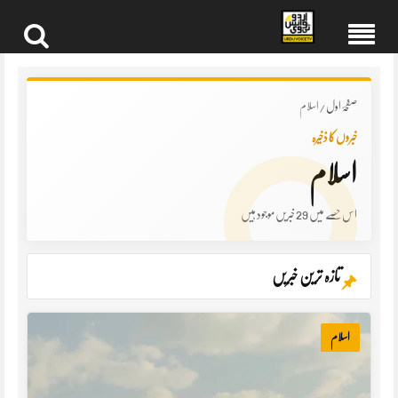
Skip
to
content
صفحۂ اول
/
اسلام
خبروں کا ذخیرہ
اسلام
اس حصے میں 29 خبریں موجود ہیں
تازہ ترین خبریں
اسلام