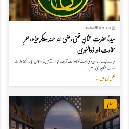
جون 4, 2026
0
66
سیدنا حضرت عثمانِ غنی رضی اللہ عنہ: پیکرِ حیاء، بحرِ
سخاوت اور ذوالنورین
میرے ایک استاد حیاء کی بہت خوبصورت تعریف کیا کرتے ہیں، سو کامل حیاء رکھنے والے
حضرت عثمانِ غنی رضی…
مکمل خبر پڑھیں
←
اسلام