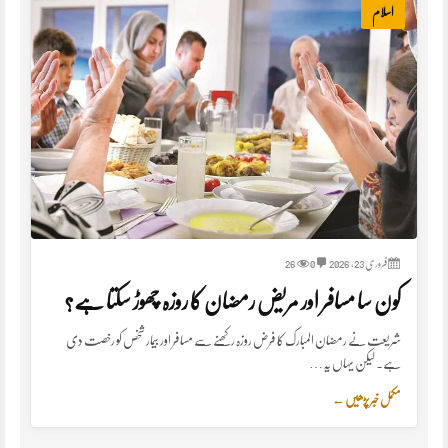
اسلام
فروری 23, 2026
0
26
کون سا مسافر اور مریض رمضان کا روزہ چھوڑ سکتا ہے؟
شریعت نے رمضان المبارک کا فرض روزہ رکھنے سے مسافر اور بیمار شخص کو رخصت دی
ہے۔ لیکن یہاں یہ…
مکمل خبر پڑھیں
←