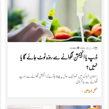
فروری 25, 2026
0
33
ڈرپ یا انجیکشن لگوانے سے روزہ ٹوٹ جائے گا یا
نہیں؟
رمضان المبارک میں عموماً ایک سوال یہ پوچھا جاتا ہے کہ انجیکشن لگوانے سے، ڈرپ
لگوانے سے، یا اگر کوئی…
مکمل خبر پڑھیں
←