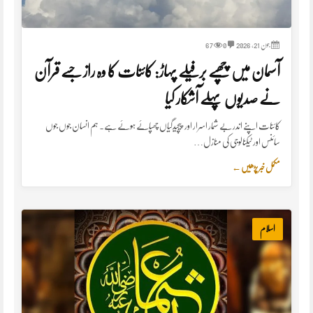
جون 21, 2026
0
67
آسمان میں چھپے برفیلے پہاڑ: کائنات کا وہ راز جسے قرآن
نے صدیوں پہلے آشکار کیا
کائنات اپنے اندر بے شمار اسرار اور پیچیدگیاں چھپائے ہوئے ہے۔ ہم انسان جوں جوں
سائنس اور ٹیکنالوجی کی منازل…
مکمل خبر پڑھیں
←
اسلام