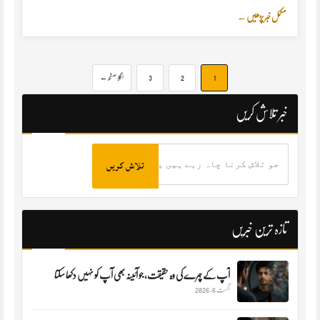
مکمل خبر پڑھیں
←
1
2
3
اگلا صفحہ
←
خبر تلاش کریں
جو
تلاش
کرنا
چاہ
رہے
ہیں
یہاں
تازہ ترین خبریں
لکھیں
آپ کے چہرے کی وہ حقیقت، جو آئینہ بھی آپ کو نہیں دکھا سکتا
اگست 6, 2026