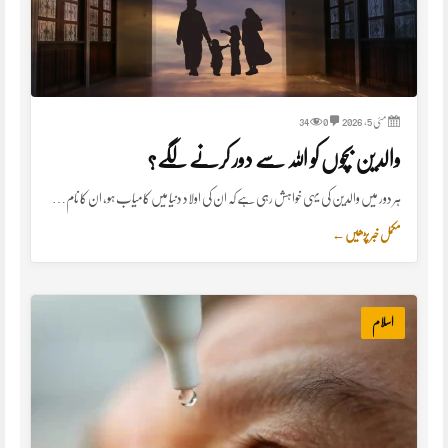
مئی 5, 2026
0
34
والدین بچوں کو اللہ سے دور کرنے لگے؟
ہر دور میں والدین کی یہی خواہش رہی ہے کہ ان کی اولاد دنیا میں کامیاب ہو، ان کا نام…
مکمل خبر پڑھیں
←
اسلام