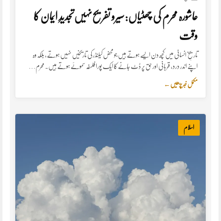
عاشورہ محرم کی چھٹیاں: سیرو تفریح‌نہیں‌تجدیدِ ایمان کا
وقت
تاریخِ انسانی میں کچھ دن ایسے ہوتے ہیں جو محض کیلنڈر کی تاریخیں نہیں ہوتے، بلکہ وہ
اپنے اندر درد، قربانی اور حق پر ڈٹ جانے کا ایک پورا فلسفہ سموئے ہوتے ہیں۔ محرم…
مکمل خبر پڑھیں
←
اسلام