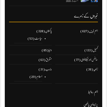
اگست 3, 2026
خبروں کے زمرے
اہم خبریں
(627)
پاکستان
(320)
سیاست
(53)
کھیل
(133)
دنیا
(85)
سائنس اور ٹیکنالوجی
(77)
متفرق
(63)
زاویہ
(36)
مذہب
(31)
اسلام
(29)
اہم روابط
پرائیویسی پالیسی