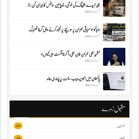
بغیر خریدے شاپنگ کی خوشی، ڈوپامین سائٹس کا حیران کن راز
اگست 6, 2026
دنیا کو موسمیاتی بحران پر سوچنے پر مجبورکرنے والی گریٹا تھنبرگ
اگست 6, 2026
کشمیر بھی عمران خان بھی:آ خر 5 اگست ہی کیوں؟
اگست 5, 2026
پاکستان میں‌الجزیرہ ویب سائٹ پر پابندی عائد
اگست 4, 2026
مقبول زمرے
اہم خبریں
627
پاکستان
298