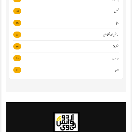
کھیل
133
دنیا
85
سائنس اور ٹیکنالوجی
77
متفرق
56
سیاست
53
زاویہ
31