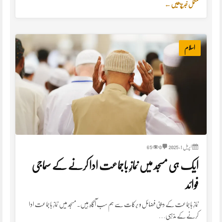
مکمل خبر پڑھیں
←
اسلام
اپریل 1, 2025
0
65
ایک ہی مسجد میں نمازِ باجماعت ادا کرنے کے سماجی
فوائد
نمازِ باجماعت کے دینی فضائل و برکات سے ہم سب آگاہ ہیں۔ مسجد میں نمازِ باجماعت ادا
کرنے کے مذہبی…