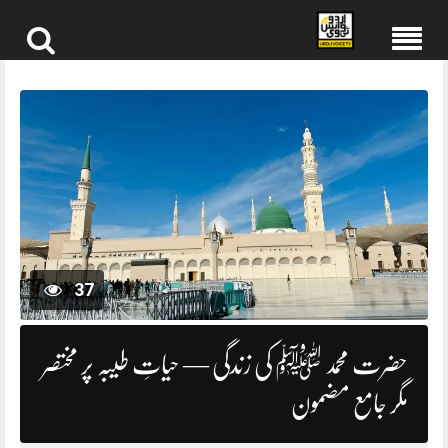
Skip
to
content
37
حضرت محمد ﷺ کی زندگی — حیاتِ طیبہ پر مختصر
مگر جامع مضمون