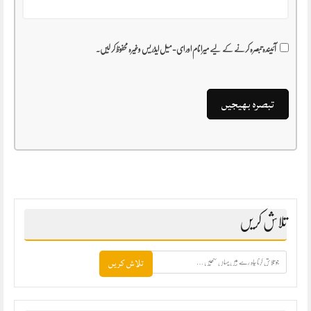
آئیندہ تبصرہ کرنے کے لیے میرا نام اور ای-میل ایڈریس وغیرہ محفوظ کر لیں۔
تلاش کریں
جو
تلاش
کرنا
چاہ
رہے