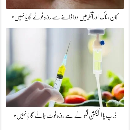
کان ، ناک اور آنکھ میں دوا ڈالنے سے روزہ ٹوٹے گا یا نہیں؟
ڈرپ یا انجیکشن لگوانے سے روزہ ٹوٹ جائے گا یا نہیں؟