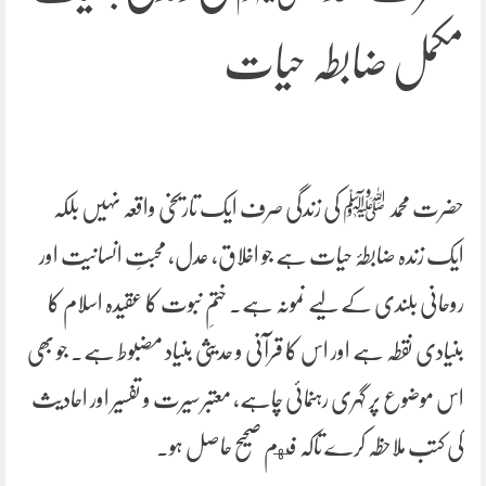
مکمل ضابطہ حیات
حضرت محمد ﷺ کی زندگی صرف ایک تاریخی واقعہ نہیں بلکہ
ایک زندہ ضابطۂ حیات ہے جو اخلاق، عدل، محبتِ انسانیت اور
روحانی بلندی کے لیے نمونہ ہے۔ ختمِ نبوت کا عقیدہ اسلام کا
بنیادی نقطہ ہے اور اس کا قرآنی و حدیثی بنیاد مضبوط ہے۔ جو بھی
اس موضوع پر گہری رہنمائی چاہے، معتبر سیرت و تفسیر اور احادیث
کی کتب ملاحظہ کرے تاکہ فهم صحیح حاصل ہو۔