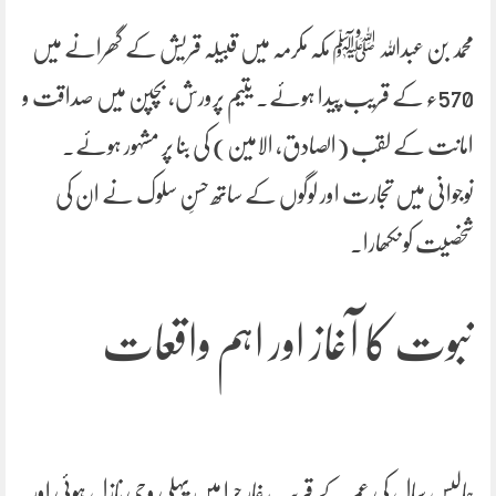
محمد بن عبداللہ ﷺ مکہ مکرمہ میں قبیلہ قریش کے گھرانے میں
570ء کے قریب پیدا ہوئے۔ یتیم پرورش، بچپن میں صداقت و
امانت کے لقب (الصادق، الامین) کی بنا پر مشہور ہوئے۔
نوجوانی میں تجارت اور لوگوں کے ساتھ حسنِ سلوک نے ان کی
شخصیت کو نکھارا۔
نبوت کا آغاز اور اہم واقعات
چالیس سال کی عمر کے قریب غارِ حرا میں پہلی وحی نازل ہوئی اور