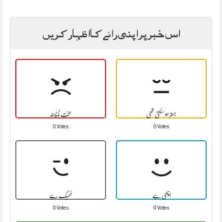
اس خبر پر اپنی رائے کا اظہار کریں
بہتر ہو سکتی تھی
سخت نا پسند
0 Votes
0 Votes
اچھی ہے
ٹھیک ہے
0 Votes
0 Votes