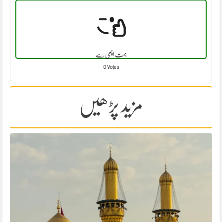
بہت اچھی ہے
0 Votes
مزید پڑھیں