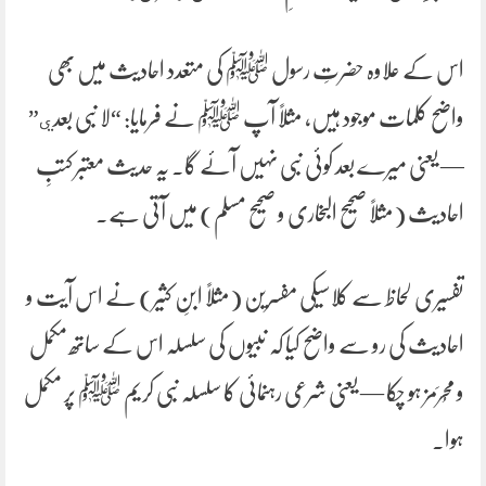
اس کے علاوہ حضرتِ رسول ﷺ کی متعدد احادیث میں بھی
واضح کلمات موجود ہیں، مثلاً آپ ﷺ نے فرمایا: “لا نبی بعدي”
— یعنی میرے بعد کوئی نبی نہیں آئے گا۔ یہ حدیث معتبر کتبِ
احادیث (مثلاً صحیح البخاری و صحیح مسلم) میں آتی ہے۔
تفسیری لحاظ سے کلاسیکی مفسرین (مثلاً ابنِ کثیر) نے اس آیت و
احادیث کی رو سے واضح کیا کہ نبیوں کی سلسلہ اس کے ساتھ مکمل
و مُحرَمز ہو چکا — یعنی شرعی رہنمائی کا سلسلہ نبی کریم ﷺ پر مکمل
ہوا۔