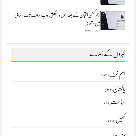
آزاد کشمیر احتجاج کے بعد الجزیرہ انگلش ویب سائٹ تک رسائی
میں‌دشوری
اگست 3, 2026
خبروں کے زمرے
اہم خبریں
(627)
پاکستان
(320)
سیاست
(53)
کھیل
(133)
دنیا