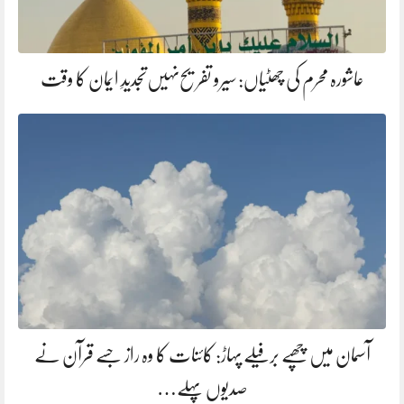
عاشورہ محرم کی چھٹیاں: سیرو تفریح‌نہیں‌تجدیدِ ایمان کا وقت
آسمان میں چھپے برفیلے پہاڑ: کائنات کا وہ راز جسے قرآن نے
صدیوں پہلے…