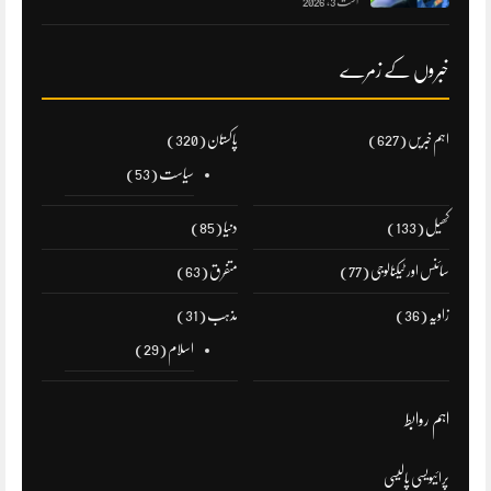
اگست 3, 2026
خبروں کے زمرے
اہم خبریں
(627)
پاکستان
(320)
سیاست
(53)
کھیل
(133)
دنیا
(85)
سائنس اور ٹیکنالوجی
(77)
متفرق
(63)
زاویہ
(36)
مذہب
(31)
اسلام
(29)
اہم روابط
پرائیویسی پالیسی