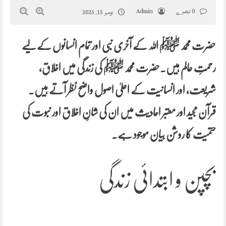
0 تبصرے
Admin
نومبر 15, 2025
حضرت محمد ﷺ اللہ کے آخری نبی اور تمام انسانوں کے لیے
رحمتِ عالم ہیں۔حضرت محمد ﷺ کی زندگی میں اخلاق،
شریعت، اور انسانیت کے اعلیٰ اصول واضح نظر آتے ہیں۔
قرآن مجید اور معتبر احادیث میں ان کی شانِ اخلاق اور نبوت کی
حتمیت کا روشن بیان موجود ہے۔
بچپن و ابتدائی زندگی