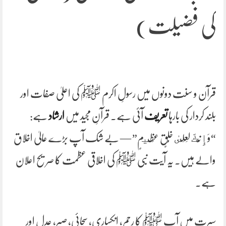
کی فضیلت)
قرآن و سنت دونوں میں رسولِ اکرم ﷺ کی اعلیٰ صفات اور
بلند کردار کی بارہا
تعریف
آئی ہے۔ قرآنِ مجید میں
ارشاد
ہے:
“وَإِنَّكَ لَعَلَىٰ خُلُقٍ عَظِيمٍ” — بے شک آپ بڑے عالیٰ اخلاق
والے ہیں۔ یہ آیت نبی ﷺ کی اخلاقی عظمت کا صریح اعلان
ہے۔
سیرت میں آپ ﷺ کا رحم، انکساری، سچائی، صبر، عدل اور