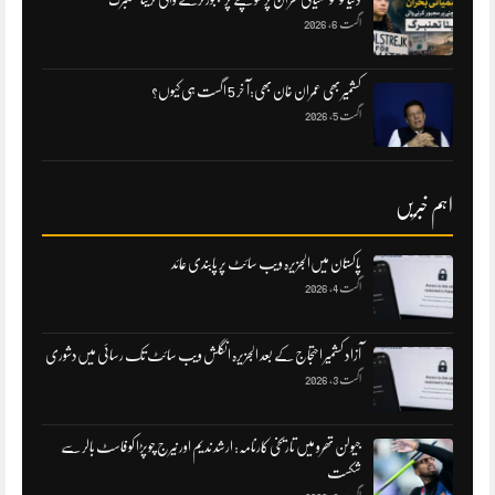
اگست 6, 2026
کشمیر بھی عمران خان بھی:آ خر 5 اگست ہی کیوں؟
اگست 5, 2026
اہم خبریں
پاکستان میں‌الجزیرہ ویب سائٹ پر پابندی عائد
اگست 4, 2026
آزاد کشمیر احتجاج کے بعد الجزیرہ انگلش ویب سائٹ تک رسائی میں‌دشوری
اگست 3, 2026
جیولن تھرو میں تاریخی کارنامہ: ارشد ندیم اور نیرج چوپڑا کو فاسٹ بالر سے
شکست