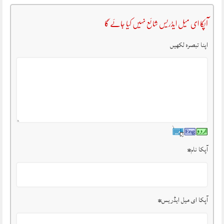
آپکا ای میل ایڈریس شائع نہیں کیا جائے گا
اپنا تبصرہ لکھیں
آپکا نام
*
آپکا ای میل ایڈریس
*