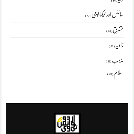
(85)
سائنس اور ٹیکنالوجی
(77)
متفرق
(63)
زاویہ
(36)
مذہب
(31)
اسلام
(29)