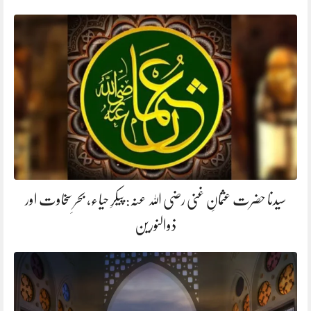
سیدنا حضرت عثمانِ غنی رضی اللہ عنہ: پیکرِ حیاء، بحرِ سخاوت اور
ذوالنورین