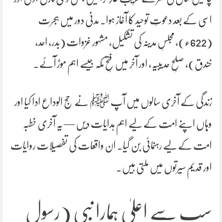
اسی کے بعد دعوتِ توحید کا آغاز ہوا۔ مدنی دور میں ہجرت
(622ء)، مجلسِ مدینہ کی تشکیل، مشہور غزوات (بدر، احد،
خندق)، صلحِ حدیبیہ، اور آخر میں فتحِ مکہ جیسے اہم موڑ آئے۔
زندگی کے آخری سالوں میں آپ ﷺ نے حج الوداع ادا کیا اور
وہاں اپنے امت کے لیے اہم ہدایات دیں — یہ آخری خطبہ
امت کے لیے رہنمائی بن گیا۔ ان واقعات کی تفصیلات روایات
اور قدیم سیرتوں میں ملتی ہیں۔
سب سے اعلیٰ ہمارا نبی (رسول