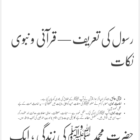
رسول کی تعریف — قرآنی و نبوی
نکات
قرآنی ستائش:
جیسا کہ اوپر ذکر ہوا، قرآن نے آپ ﷺ کے اخلاق کی بلندی کو بیان کیا ہے۔
احادیثِ نبوی:
صحابہ کرام نے حضور ﷺ کی صفاتِ حمیدہ کو اپنی روایات میں محفوظ کیا — یہ احادیث امت کے لیے
عملی نمونہ ہیں۔
سیرتِ نبوی:
آپ ﷺ کی زندگی ایک مکمل نمونہ ہے — عبادت، معیشت، سماجی معاملات، عدالت اور عفو و درگزر
سب اسی میں شامل ہیں۔ مفصل مطالعہ کے لیے کلاسیکی سیرت (ابن ہشام) اور جدید مؤرخین کی کتب ملاحظہ ہوں۔
حضرت محمد ﷺ کی زندگی ؛ ایک