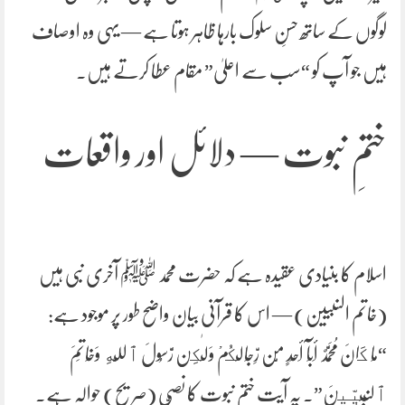
لوگوں کے ساتھ حسنِ سلوک بارہا ظاہر ہوتا ہے — یہی وہ اوصاف
ہیں جو آپ کو “سب سے اعلیٰ” مقام عطا کرتے ہیں۔
ختمِ نبوت — دلائل اور واقعات
اسلام کا بنیادی عقیدہ ہے کہ حضرت محمد ﷺ آخری نبی ہیں
(خاتم النبیین) — اس کا قرآنی بیان واضح طور پر موجود ہے:
“مَا كَانَ مُحَمَّدٌ أَبَآ أَحَدٍ مِّن رِّجَالِكُمْ وَلَٰكِن رَّسُولَ ٱللَّهِ وَخَاتَمَ
ٱلنَّبِيِّينَ”۔ یہ آیت ختمِ نبوت کا نصّی (صریح) حوالہ ہے۔