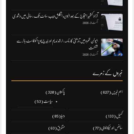
آزاد کشمیر احتجاج کے بعد الجزیرہ انگلش ویب سائٹ تک رسائی میں‌دشوری
اگست 3, 2026
جیولن تھرو میں تاریخی کارنامہ: ارشد ندیم اور نیرج چوپڑا کو فاسٹ بالر سے
شکست
اگست 3, 2026
خبروں کے زمرے
اہم خبریں
(627)
پاکستان
(320)
سیاست
(53)
کھیل
(133)
دنیا
(85)
سائنس اور ٹیکنالوجی
(77)
متفرق
(63)