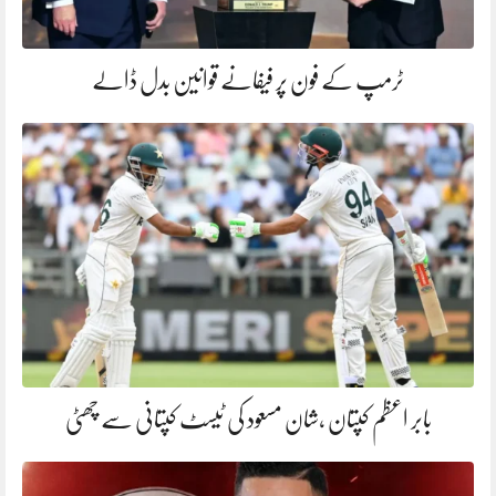
ٹرمپ کے فون پر فیفانے قوانین بدل ڈالے
بابر اعظم کپتان ،شان مسعود کی ٹیسٹ کپتانی سے چھٹی