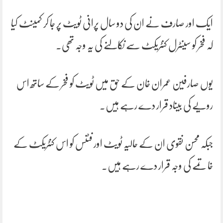
ایک اور صارف نے ان کی دو سال پرانی ٹویٹ پر جا کر کمیںٹ کیا
کہ فخر کو سینٹرل کنٹریکٹ سے نکالنے کی یہ وجہ تھی۔
یوں صارفین عمران خان کے حق میں ٹویٹ کو فخر کے ساتھ اس
رویے کی بیناد قرار دے رہے ہیں۔
جبکہ محسن نقوی ان کے حالیہ ٹویٹ اور فٹنس کو اس کنٹریکٹ کے
خاتمے کی وجہ قرار دے رہے ہیں۔