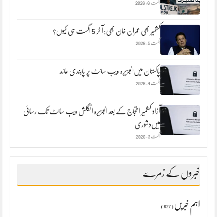
اگست 6, 2026
کشمیر بھی عمران خان بھی:آ خر 5 اگست ہی کیوں؟
اگست 5, 2026
پاکستان میں‌الجزیرہ ویب سائٹ پر پابندی عائد
اگست 4, 2026
آزاد کشمیر احتجاج کے بعد الجزیرہ انگلش ویب سائٹ تک رسائی
میں‌دشوری
اگست 3, 2026
خبروں کے زمرے
اہم خبریں
(627)