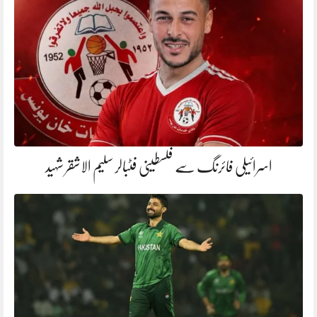
اسرائیلی فائرنگ سے فلسطینی فٹبالر سلیم الاشقر شہید