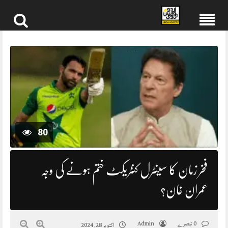
Skip
to
content
80
فخر زمان کا سینٹرل کنٹریکٹ ختم ہونے کی وجہ
عمران خان؟
0 تبصرے
Admin
اکتوبر 28, 2024