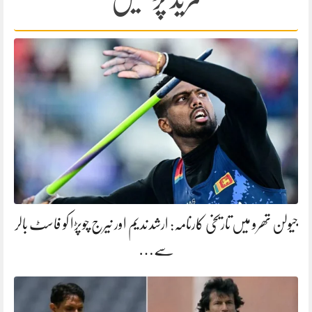
جیولن تھرو میں تاریخی کارنامہ: ارشد ندیم اور نیرج چوپڑا کو فاسٹ بالر
سے…