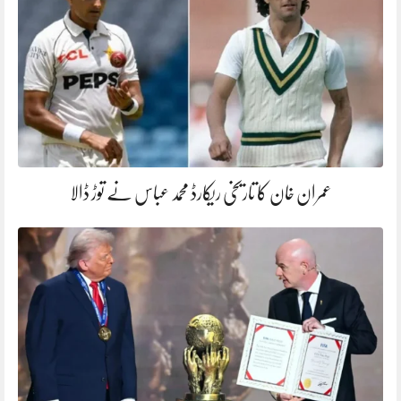
عمران خان کا تاریخی ریکارڈ محمد عباس نے توڑ ڈالا