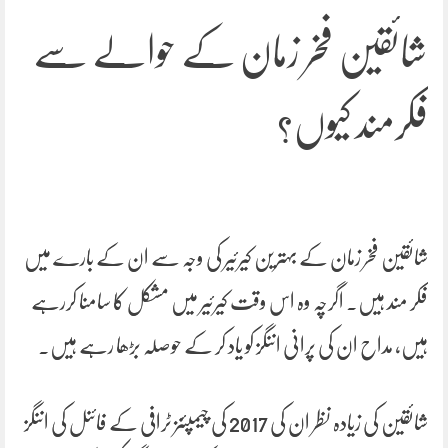
شائقین فخر زمان کے حوالے سے
فکرمند کیوں؟
شائقین فخر زمان کے بہترین کیرئیر کی وجہ سے ان کے بارے میں
فکر مند ہیں۔ اگرچہ وہ اس وقت کیرئیر میں مشکل کا سامنا کررہے
ہیں، مداح ان کی پرانی اننگز کو یاد کر کے حوصلہ بڑھا رہے ہیں۔
شائقین کی زیادہ نظر ان کی 2017 کی چیمپئنز ٹرافی کے فائنل کی اننگز