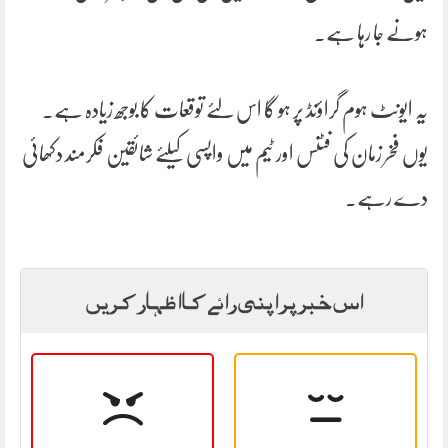
ہونے جا رہا ہے۔
یہ ایونٹ ہوم گراؤنڈ پر ہو گا اس لئے توقعات کا بوجھ زیادہ ہے۔
یوں فخر زمان کی فٹنس اور ٹیم میں واپسی کیلئے شائقین فکرمند دکھائی
دے رہے۔
اس خبر پر اپنی رائے کا اظہار کریں