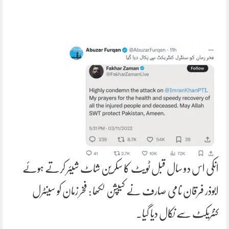
انکی اس دو سال قبل ٹویٹ کا سکرین شاٹ شیئر کرتے ہوئے
ابوذر فرقان نامی صارف نے کیپشن لکھا : فخر زمان کو سینٹرل
کنٹریکٹ سے نکال دیا گیا۔