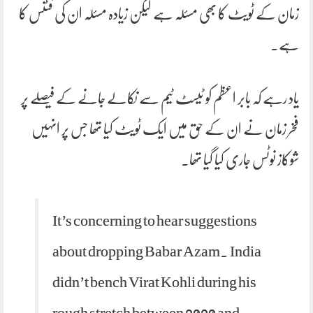
زمان کے ٹویٹ کا بھی مسئلہ ہے لیکن زیادہ مسئلہ ان کی فٹنس کا
ہے۔
یاد رہے کہ بابر اعظم کو ٹیسٹ ٹیم سے نکالے جانے کے فیصلے پر
فخر زمان نے ان کے حق میں ایک ٹویٹ کیا تھا جس پر انہیں
شوکاز نوٹس جاری کیا گیا تھا۔
It’s concerning to hear suggestions
about dropping Babar Azam. India
didn’t bench Virat Kohli during his
rough stretch between 2020 and