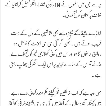
پر ہے جس میں انہوں نے 114 رنز کی شاندار اننگز کھیل کر انڈیا کے
خلاف پاکستان کو فتح دلائی۔
انڈیا سے جیتے گئے میچز ویسے بھی شائقین کے دل کے بہت
قریب ہوتے ہیں۔ لیکن اگر آئی سی سی ایونٹ کا فائنل دو
روایتی حریفوں کا ہو اور اس میں کوئی کھلاڑی ٹیم کو فتح تک لے
جائے تو اس کے سارے کیرئیر پر اس ایک اننگز کی چھاپ رہتی
ہے۔
یہی وجہ ہے کہ اب شائقین فخر کیلئے فکرمند دکھائی دے رہے
ہیں کیونکہ آئندہ سال کے آغاز میں آئی سی سی چیمپئنز ٹرافی کا آغاز