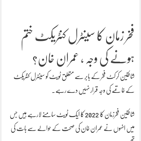
فخر زمان کا سینٹرل کنٹریکٹ ختم
ہونے کی وجہ ، عمران خان؟
شائقین کرکٹ فخر کے بابر سے متعلق ٹویٹ کو سینٹرل کنٹریکٹ
کے خاتمے کی وجہ قرار نہیں دے رہے۔
شائقین فخرزمان کا 2022 کا ایک ٹویٹ سامنے لارہے ہیں جس
میں انہوں نے عمران خان کی صحت کے حوالے سے بات کی