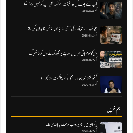
آپ کے چہرے کی وہ حقیقت، جو آئینہ بھی آپ کو نہیں دکھا سکتا
اگست 6, 2026
بغیر خریدے شاپنگ کی خوشی، ڈوپامین سائٹس کا حیران کن راز
اگست 6, 2026
دنیا کو موسمیاتی بحران پر سوچنے پر مجبورکرنے والی گریٹا تھنبرگ
اگست 6, 2026
کشمیر بھی عمران خان بھی:آ خر 5 اگست ہی کیوں؟
اگست 5, 2026
اہم خبریں
پاکستان میں‌الجزیرہ ویب سائٹ پر پابندی عائد
اگست 4, 2026