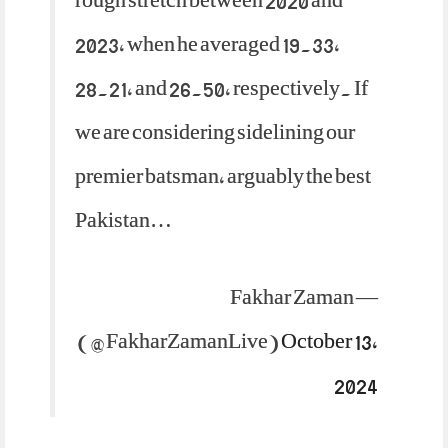
2023, when he averaged 19.33,
28.21, and 26.50, respectively. If
we are considering sidelining our
premier batsman, arguably the best
Pakistan…
— Fakhar Zaman
(@FakharZamanLive)
October 13,
2024