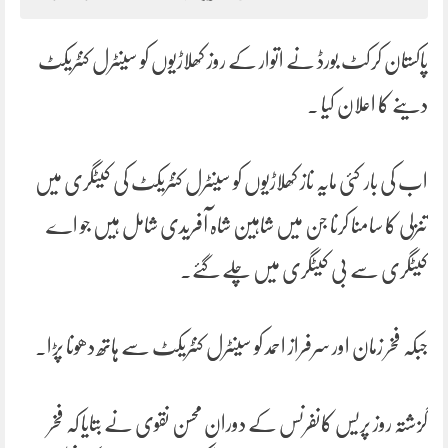
پاکستان کرکٹ بورڈ نے اتوار کے روز کھلاڑیوں کو سینٹرل کنٹریکٹ
دینے کا اعلان کیا ۔
اب کی بار کئی مایہ ناز کھلاڑیوں کو سینٹرل کنٹریکٹ کی کیٹگری میں
تنزلی کا سامنا کرنا جن میں شاہین شاہ آفریدی شامل ہیں جو اے
کیٹگری سے بی کیٹگری میں چلے گئے۔
جبکہ فخر زمان اور سرفراز احمد کو سینٹرل کنٹریکٹ سے ہاتھ دھونا پڑا۔
گزشتہ روز پریس کانفرنس کے دوران محسن نقوی نے بتایا کہ فخر