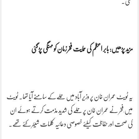
تھی۔
مزید پڑھیں: بابر اعظم کی حمایت فخر زمان کو مہنگی پڑ گئی
یہ ٹویٹ عمران خان پر وزیر آباد میں حملےکے سامنے آیا تھا۔ ٹویٹ
میں ٖفخر نے عمران خان پر حملے کی شدید مذمت کرتے ہوئے ان
کی صحت اور حفاظت کیلئے خصوصی دعائیہ کلمات شیئر کئے تھے۔