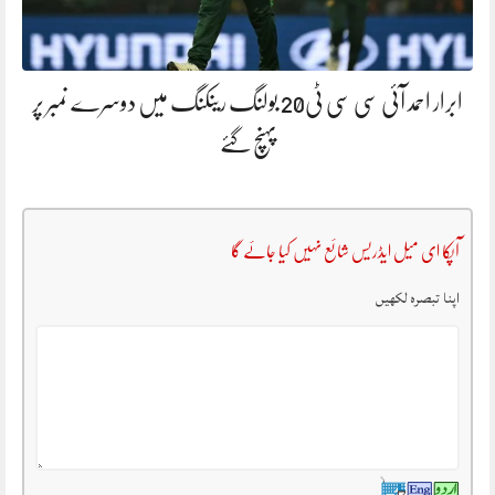
ابرار احمد آئی سی سی ٹی20 بولنگ رینکنگ میں دوسرے نمبر پر
پہنچ گئے
آپکا ای میل ایڈریس شائع نہیں کیا جائے گا
اپنا تبصرہ لکھیں