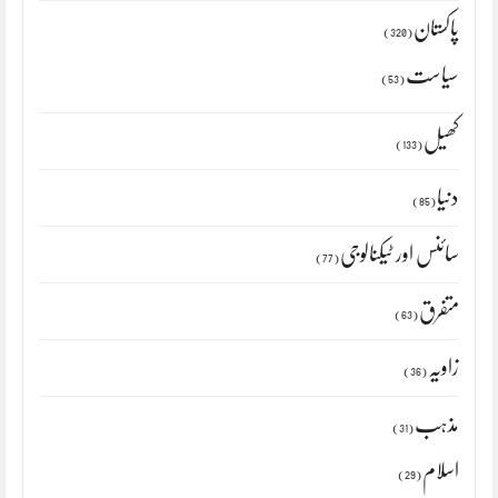
پاکستان
(320)
سیاست
(53)
کھیل
(133)
دنیا
(85)
سائنس اور ٹیکنالوجی
(77)
متفرق
(63)
زاویہ
(36)
مذہب
(31)
اسلام
(29)