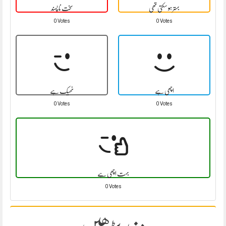
بہتر ہو سکتی تھی
سخت نا پسند
0 Votes
0 Votes
اچھی ہے
ٹھیک ہے
0 Votes
0 Votes
بہت اچھی ہے
0 Votes
مزید پڑھیں