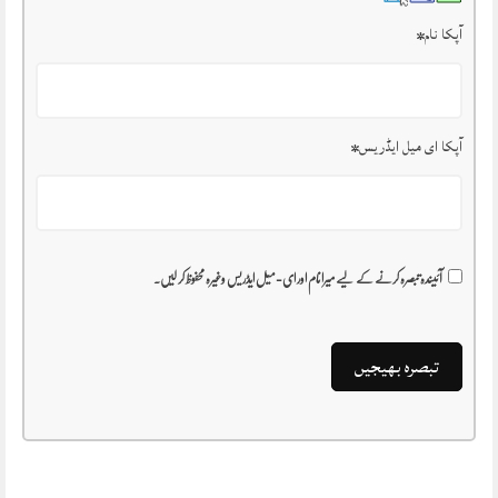
آپکا نام
*
آپکا ای میل ایڈریس
*
آئیندہ تبصرہ کرنے کے لیے میرا نام اور ای-میل ایڈریس وغیرہ محفوظ کر لیں۔