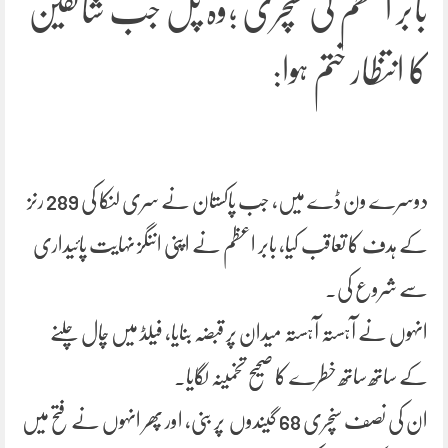
بابر اعظم کی سنچری ؛وہ پل جب شائقین
کا انتظار ختم ہوا:
دوسرے ون ڈے میں، جب پاکستان نے سری لنکا کی 289 رنز
کے ہدف کا تعاقب کیا، بابر اعظم نے اپنی اننگز نہایت پائیداری
سے شروع کی۔
انہوں نے آہستہ آہستہ میدان پر قبضہ بنایا، فیلڈ میں چال چلنے
کے ساتھ ساتھ خطرے کا صحیح تخمینہ لگایا۔
ان کی نصف سنچری 68 گیندوں پر بنی، اور پھر انہوں نے فتح میں