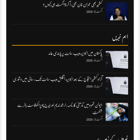
کشمیر بھی عمران خان بھی:آ خر 5 اگست ہی کیوں؟
اگست 5, 2026
اہم خبریں
پاکستان میں‌الجزیرہ ویب سائٹ پر پابندی عائد
اگست 4, 2026
آزاد کشمیر احتجاج کے بعد الجزیرہ انگلش ویب سائٹ تک رسائی میں‌دشوری
اگست 3, 2026
جیولن تھرو میں تاریخی کارنامہ: ارشد ندیم اور نیرج چوپڑا کو فاسٹ بالر سے
شکست
اگست 3, 2026
خبروں کے زمرے