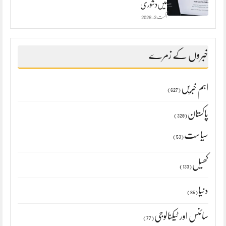
میں‌دشوری
اگست 3, 2026
خبروں کے زمرے
اہم خبریں
(627)
پاکستان
(320)
سیاست
(53)
کھیل
(133)
دنیا
(85)
سائنس اور ٹیکنالوجی
(77)