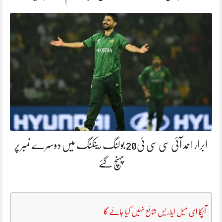
ابرار احمد آئی سی سی ٹی20 بولنگ رینکنگ میں دوسرے نمبر پر
پہنچ گئے
آپکا ای میل ایڈریس شائع نہیں کیا جائے گا