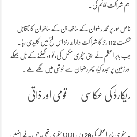
اہم شراکت قائم کی۔
خاص طور پر محمد رضوان کے ساتھ، جن کے ساتھ ان کا ناقابل
شکست 112 رنز کا شراکت دارانہ رنز اس فتح میں کلیدی رہا۔
جب بابر اعظم نے اپنی سنچری مکمل کی، تو وہ گھٹنے کے بل جھکے
اور زمین پر سجدہ کیا، پھر رضوان سے خوشی میں گلے ملے۔
ریکارڈ کی عکاسی — قومی اور ذاتی
یہ سنچری بابر اعظم کی 20 ویں ODI سنچری تھی، جس نے انہیں