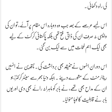
کی راہ دکھائی۔
اس لمبے عرصے کے بعد جب وہ دوبارہ اس مقام پر آئے، تو ان کی
واپسی نہ صرف ان کی ذاتی فتح تھی بلکہ پاکستانی کرکٹ کے لیے
بھی ایک اہم لمحات میں سے ایک بن گئی۔
اس دوران انہوں نے تنیقد بھی برداشت کی۔ ناقدین نے انہیں
ریٹائرمنٹ کے مشورے دیئے ۔ جبکہ دنیا بھر سے سینئر کرکٹرز جو
ان کے مداح بھی تھے، نے بابر کو ماہرانہ رائے بھی دی اور یوں
بابر نے قابلیت کا لوہا منوایا۔