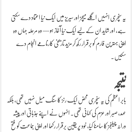
یہ سنچری انہیں اگلے میچز اور سیریز میں ایک نیا اعتماد دے سکتی
ہے، اور شاید ان کے لیے ایک نیا آغاز ہو — وہ مرحلہ جہاں وہ
اپنی بہترین فارم کو برقرار رکھ کر مزید تاریخی کارنامے انجام دے
سکیں۔
نتیجہ
بابر اعظم کی یہ سنچری محض ایک رنز کا سنگ میل نہیں تھی، بلکہ
عہد، صبر اور عزم کی کہانی تھی۔ انہوں نے اپنے جذباتی اور پیشہ
ورانہ چیلنجز کا سامنا کیا، خود پر یقین برقرار رکھا اور اپنی جماعت کو فتح