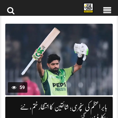
Skip
to
content
59
بابر اعظم کی سنچری؛ شائقین کا انتظار ختم، نئے
ریکارڈ بن گئے