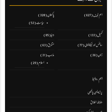
اہم خبریں
(627)
پاکستان
(320)
سیاست
(53)
کھیل
(133)
دنیا
(85)
سائنس اور ٹیکنالوجی
(77)
متفرق
(63)
زاویہ
(36)
مذہب
(31)
اسلام
(29)
اہم روابط
پرائیویسی پالیسی
ضابطہ اخلاق