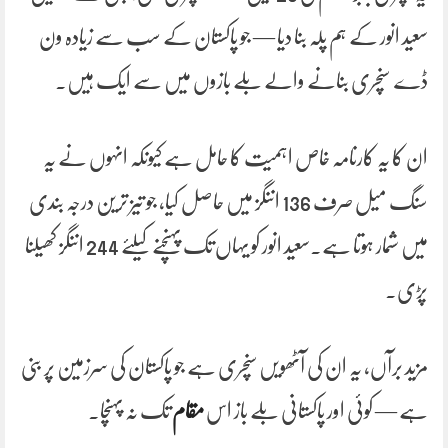
سعید انور کے ہم پلہ بنا دیا — جو پاکستان کے سب سے زیادہ ون
ڈے سنچری بنانے والے بلے بازوں میں سے ایک ہیں۔
ان کا یہ کارنامہ خاص اہمیت کا حامل ہے کیونکہ انہوں نے یہ
سنگ میل صرف 136 اننگز میں حاصل کیا، جو تیز ترین درجہ بندی
میں شمار ہوتا ہے۔سعید انور کو یہاں تک پہنچنے کیلئے 244 اننگز کھیلنا
پڑی۔
مزید برآں، یہ ان کی آٹھویں سنچری ہے جو پاکستان کی سرزمین پر بنی
ہے — کوئی اور پاکستانی بلے باز اس
مقام
تک نہ پہنچا۔