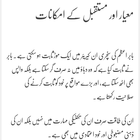
معیار اور مستقبل کے امکانات
بابر اعظم کی سنچری ان کیریئر میں ایک موڑ ثابت ہو سکتی ہے۔ بابر
نے ثابت کیا ہے کہ وہ دباؤ میں نہ صرف گر سکتا ہے بلکہ واپس
بھی اٹھ سکتا ہے، اور بڑے مواقع پر خود کو ثابت کرنے کی
صلاحیت رکھتا ہے۔
ان کی طاقت صرف ان کی تکنیکی مہارت میں نہیں بلکہ ان کی
ذہنی مضبوطی اور خود اعتمادی میں بھی ہے۔