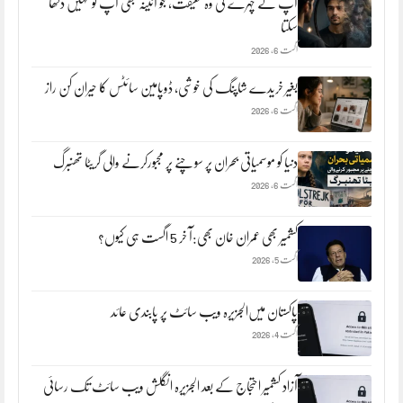
آپ کے چہرے کی وہ حقیقت، جو آئینہ بھی آپ کو نہیں دکھا
سکتا
اگست 6, 2026
بغیر خریدے شاپنگ کی خوشی، ڈوپامین سائٹس کا حیران کن راز
اگست 6, 2026
دنیا کو موسمیاتی بحران پر سوچنے پر مجبورکرنے والی گریٹا تھنبرگ
اگست 6, 2026
کشمیر بھی عمران خان بھی:آ خر 5 اگست ہی کیوں؟
اگست 5, 2026
پاکستان میں‌الجزیرہ ویب سائٹ پر پابندی عائد
اگست 4, 2026
آزاد کشمیر احتجاج کے بعد الجزیرہ انگلش ویب سائٹ تک رسائی