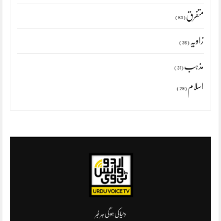
متفرق
(63)
زاویہ
(36)
مذہب
(31)
اسلام
(29)
دنیا کی ہو گی ہر خبر