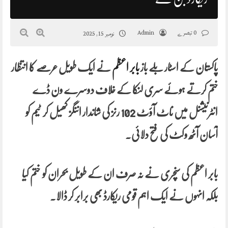
0 تبصرے
Admin
نومبر 15, 2025
پاکستان کے اسٹار بلے باز
بابر اعظم
نے ایک طویل عرصے کا انتظار
ختم کرتے ہوئے سری لنکا کے خلاف دوسرے ون ڈے
انٹرنیشنل میں ناٹ آؤٹ 102 رنز کی شاندار اننگز کھیل کر ٹیم کو
آسان آٹھ وکٹ کی فتح دلائی۔
بابر اعظم کی سنچری نے نہ صرف ان کے طویل بحران کو ختم کیا
بلکہ انہوں نے ایک اہم قومی ریکارڈ بھی برابر کر ڈالا۔