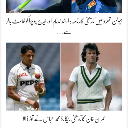
جیولن تھرو میں تاریخی کارنامہ: ارشد ندیم اور نیرج چوپڑا کو فاسٹ بالر
سے…
عمران خان کا تاریخی ریکارڈ محمد عباس نے توڑ ڈالا