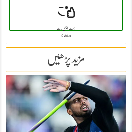
بہت اچھی ہے
0 Votes
مزید پڑھیں