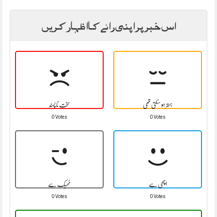
اس خبر پر اپنی رائے کا اظہار کریں
بہتر ہو سکتی تھی
سخت نا پسند
0 Votes
0 Votes
اچھی ہے
ٹھیک ہے
0 Votes
0 Votes