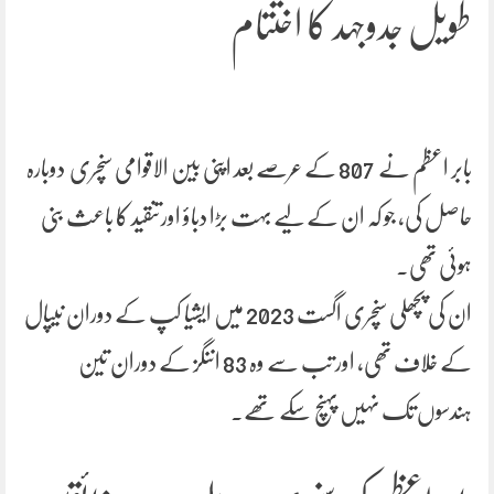
طویل جدوجہد کا اختتام
بابر اعظم نے 807 کے عرصے بعد اپنی بین الاقوامی سنچری دوبارہ
حاصل کی، جو کہ ان کے لیے بہت بڑا دباؤ اورتنقید کا باعث بنی
ہوئی تھی۔
ان کی پچھلی سنچری اگست 2023 میں ایشیا کپ کے دوران نیپال
کے خلاف تھی، اور تب سے وہ 83 اننگز کے دوران تین
ہندسوں تک نہیں پہنچ سکے تھے۔