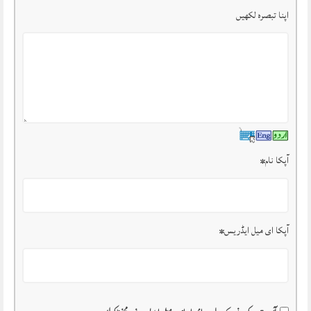
اپنا تبصرہ لکھیں
آپکا نام
*
آپکا ای میل ایڈریس
*