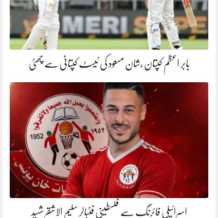
بابر اعظم کپتان ،شان مسعود کی ٹیسٹ کپتانی سے چھٹی
اسرائیلی فائرنگ سے فلسطینی فٹبالر سلیم الاشقر شہید