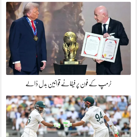
ٹرمپ کے فون پر فیفانے قوانین بدل ڈالے