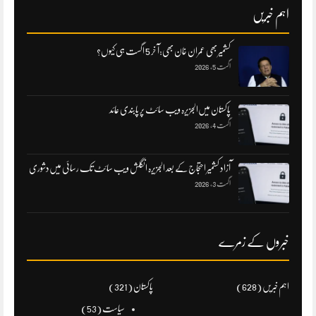
اہم خبریں
کشمیر بھی عمران خان بھی:آ خر 5 اگست ہی کیوں؟
اگست 5, 2026
پاکستان میں‌الجزیرہ ویب سائٹ پر پابندی عائد
اگست 4, 2026
آزاد کشمیر احتجاج کے بعد الجزیرہ انگلش ویب سائٹ تک رسائی میں‌دشوری
اگست 3, 2026
خبروں کے زمرے
اہم خبریں
(628)
پاکستان
(321)
سیاست
(53)