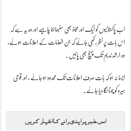
اب پاکستانیوں کو ایک اور محاذ بھی سنبھالنا چاہیے اور وہ یہ ہے کہ
اس بات پر نظر رکھی جائے کہ جن انعامات کے اعلانات ہوئے،
وہ ارشد ندیم تک پہنچ بھی پائیں۔
ایسا نہ ہو کہ بات صرف اعلانات تک محدود ہو جائے ، اور قومی
ہیرو کو چونا لگا دیا جائے۔
اس خبر پر اپنی رائے کا اظہار کریں