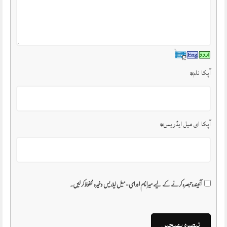
آپکا نام
*
آپکا ای میل ایڈریس
*
آئیندہ تبصرہ کرنے کے لیے میرا نام اور ای-میل ایڈریس وغیرہ محفوظ کر لیں۔