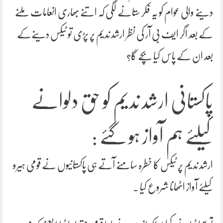
دینے والی عوام کو یہ فکر ستانے لگی کہ اتنے بھاری انعامات ملنے
کے بعد اگر ایف بی آر کی نظر ارشد ندیم پر پڑی تو ٹیکس دینےکے
بعد ان کے پاس کیا بچے گا؟
پاکستانی ارشد ندیم کو حق دلوانے
کیلئے ہم آواز ہو گئے :
ارشد ندیم پر ٹیکس کا خطرہ سامنے آتے ہی پاکستانیوں نے قومی ہیرو
کیلئے آواز اٹھانا شروع کیا ۔