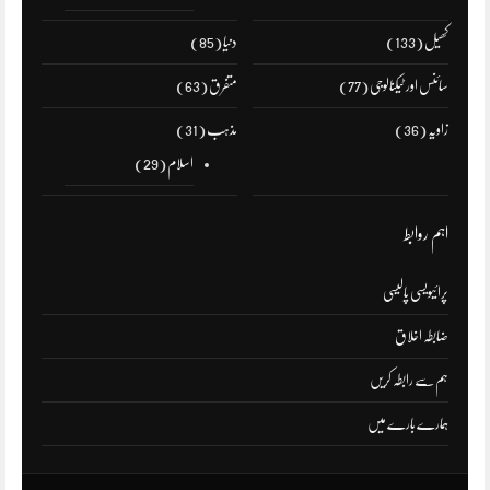
کھیل
(133)
دنیا
(85)
سائنس اور ٹیکنالوجی
(77)
متفرق
(63)
زاویہ
(36)
مذہب
(31)
اسلام
(29)
اہم روابط
پرائیویسی پالیسی
ضابطہ اخلاق
ہم سے رابطہ کریں
ہمارے بارے میں