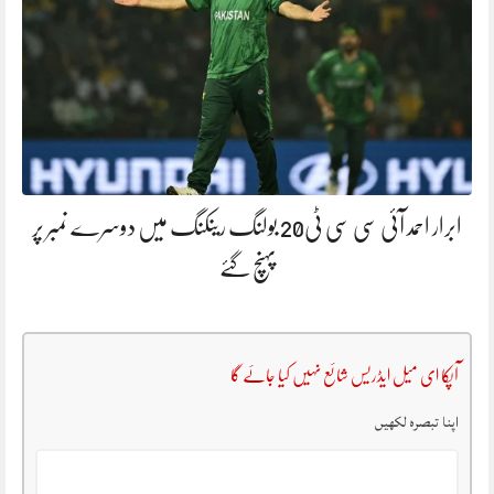
ابرار احمد آئی سی سی ٹی20 بولنگ رینکنگ میں دوسرے نمبر پر
پہنچ گئے
آپکا ای میل ایڈریس شائع نہیں کیا جائے گا
اپنا تبصرہ لکھیں