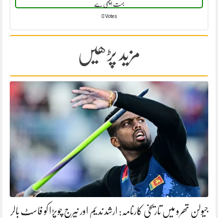
بہت اچھی ہے
0 Votes
مزید پڑھیں
جیولن تھرو میں تاریخی کارنامہ: ارشد ندیم اور نیرج چوپڑا کو فاسٹ بالر