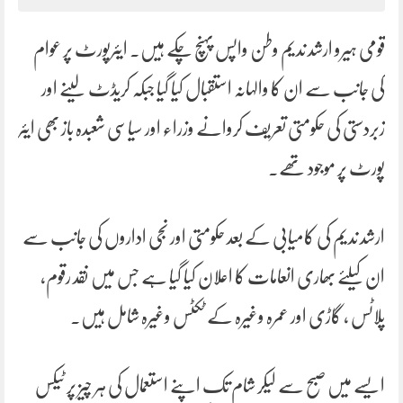
قومی ہیرو ارشد ندیم وطن واپس پہنچ چکے ہیں۔ ایئرپورٹ پر عوام
کی جانب سے ان کا والہانہ استقبال کیا گیا جبکہ کریڈٹ لینے اور
زبردستی کی حکومتی تعریف کروانے وزراء اور سیاسی شعبدہ باز بھی ایئر
پورٹ پر موجود تھے۔
ارشد ندیم کی کامیابی کے بعد حکومتی اور نجی اداروں کی جانب سے
ان کیلئے بھاری انعامات کا اعلان کیا گیا ہے جس میں نقد رقوم،
پلاٹس ، گاڑی اور عمرہ وغیرہ کے ٹکٹس وغیرہ شامل ہیں۔
ایسے میں صبح سے لیکر شام تک اپنے استعمال کی ہر چیز پر ٹیکس