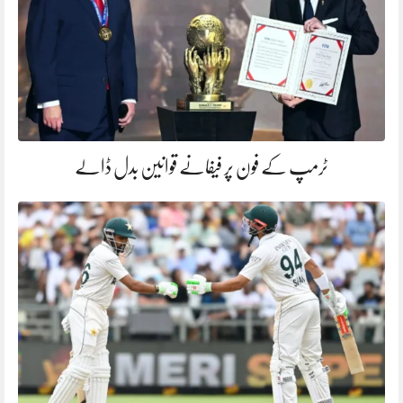
ٹرمپ کے فون پر فیفانے قوانین بدل ڈالے