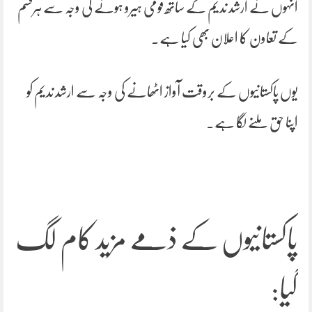
انہوں نے ارشد ندیم کے ساتھ قومی ہیرو ہونے کی وجہ سے ہرقسم
کے تعاون کا اعلان بھی کیا ہے۔
یوں پاکستانیوں کے بروقت آواز اٹھانے کی وجہ سے ارشد ندیم کو
اپنا حق ملنے لگا ہے۔
پاکستانیوں کے ذمے مزید کام لگ
گیا: