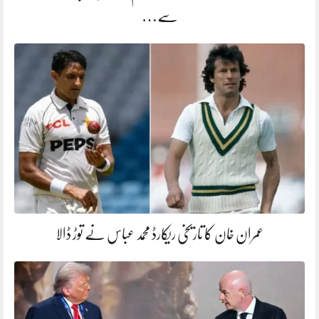
سے…
عمران خان کا تاریخی ریکارڈ محمد عباس نے توڑ ڈالا