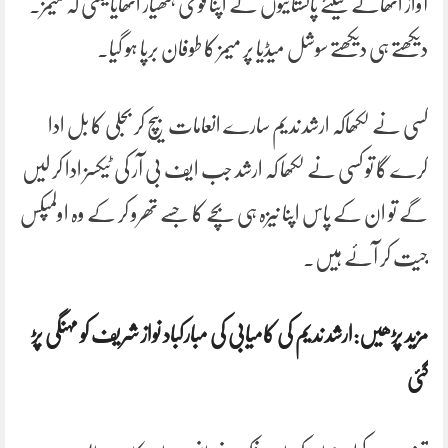
آواز اٹھانے کیلئے پاکستانیوں نے اپنا قومی ہتھیار اٹھایا یعنی کہ میمز۔
دیکھتے ہی دیکھتے سوشل میڈیا پر میمز کا طوفان برپا ہو گیا۔
کسی نے لکھاکہ ارشد ندیم سارے انعامات بیچ کر بجلی کا بل ادا
کرے گا تو کسی نے لکھا کہ ارشد جب ایف بی آر کی ٹیکسز ادا کر لیں
گے تو ان کے پاس اپنا نیزہ ہی بچے کا جسے تھرو کر کے وہ اولمپکس
جیت کر آئے ہیں۔
مزید پڑھیں:‌ارشد ندیم کی کامیابی کی مبارکباد نواز شریف کو مہنگی پڑ
گئی