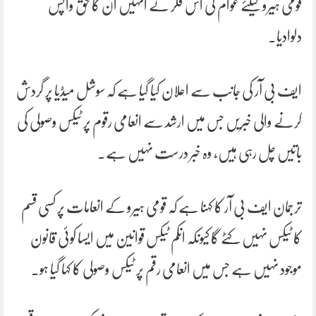
قومی ہیرو کیلئے عوام کی اس فکر نے انہیں ان کا حق واپس
دلوادیا۔
ایف بی آر کی جانب سے اعلان کیا گیا ہے کہ سوشل میڈیا پر گردش
کرنے والی خبریں جس میں ارشد سے انعامی رقوم پر ٹیکس وصولی کی
باتیں چل رہی ہیں، وہ خبر درست نہیں ہے۔
ترجمان ایف بی آر کا کہنا ہے کہ قومی ہیرو کے انعامات پر کسی قسم
کا ٹیکس نہیں کٹے گا کیونکہ انکم ٹیکس قوانین میں ایسا کوئی قانون
موجود نہیں ہے جس میں انعامی رقم پر ٹیکس وصولی کا کہا گیا ہو۔