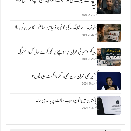
سکتا
اگست 6, 2026
بغیر خریدے شاپنگ کی خوشی، ڈوپامین سائٹس کا حیران کن راز
اگست 6, 2026
دنیا کو موسمیاتی بحران پر سوچنے پر مجبورکرنے والی گریٹا تھنبرگ
اگست 6, 2026
کشمیر بھی عمران خان بھی:آ خر 5 اگست ہی کیوں؟
اگست 5, 2026
پاکستان میں‌الجزیرہ ویب سائٹ پر پابندی عائد
اگست 4, 2026