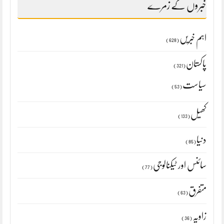
خبروں کے زمرے
اہم خبریں
(628)
پاکستان
(321)
سیاست
(53)
کھیل
(133)
دنیا
(85)
سائنس اور ٹیکنالوجی
(77)
متفرق
(63)
زاویہ
(36)