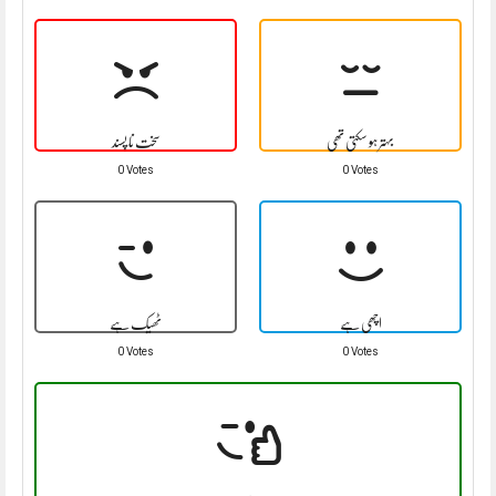
بہتر ہو سکتی تھی
سخت نا پسند
0 Votes
0 Votes
اچھی ہے
ٹھیک ہے
0 Votes
0 Votes