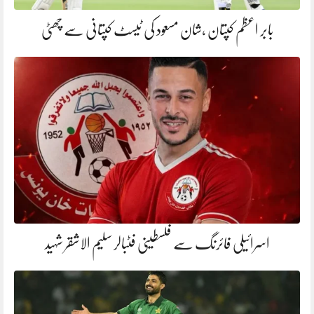
بابر اعظم کپتان ،شان مسعود کی ٹیسٹ کپتانی سے چھٹی
اسرائیلی فائرنگ سے فلسطینی فٹبالر سلیم الاشقر شہید