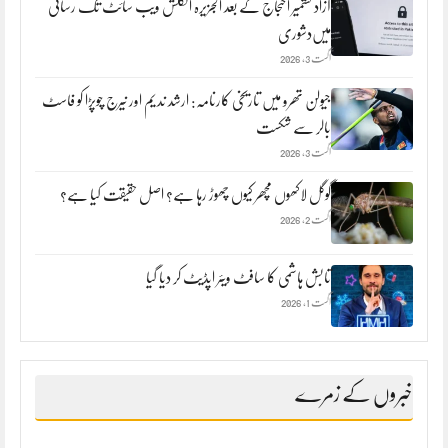
آزاد کشمیر احتجاج کے بعد الجزیرہ انگلش ویب سائٹ تک رسائی
میں‌دشوری
اگست 3, 2026
جیولن تھرو میں تاریخی کارنامہ: ارشد ندیم اور نیرج چوپڑا کو فاسٹ
بالر سے شکست
اگست 3, 2026
گوگل لاکھوں مچھر کیوں چھوڑ رہا ہے؟ اصل حقیقت کیا ہے؟
اگست 2, 2026
تابش ہاشمی کا سافٹ ویئر اپڈیٹ کر دیا گیا
اگست 1, 2026
خبروں کے زمرے