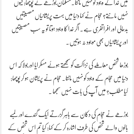
میں خدا کے وجود کو نہیں مانتا۔مسلمان بوڑھے نے پوچھا: کیوں
نہیں مانتے؟ حجام نے کہا دنیا میں بہت پریشانیاں مصیبتیں
بدحالی اور افراتفری ہے۔ اگر خدا کا وجود ہوتا تو یہ سب مصیبتیں
اور پریشانیاں بھی موجود نہ ہوتیں۔
بوڑھا شخص معاملے کی نزاکت کو سمجھتے ہوئے مسکرایا اور بولا کہ اس
دنیا میں حجام کے وجود کو نہیں مانتا۔ حجام نے پریشان ہو کر پوچھا:
کیا مطلب؟ میں آپ کی بات نہیں سمجھا ۔
بوڑھے نے حجام کی دکان سے باہر گزرتے ایک گندے اور لمبے
بالوں والے شخص کی طرف اشارہ کر کے کہا: کیا تم اس شخص کے