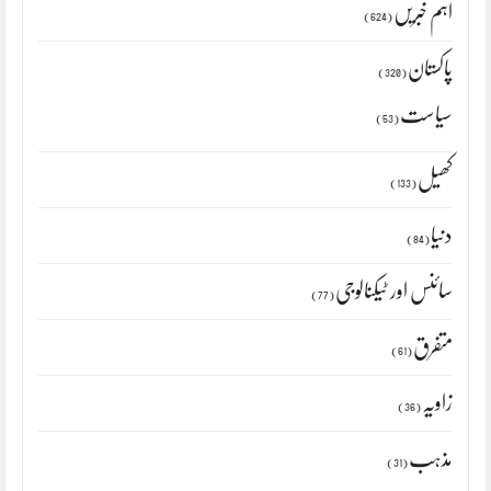
اہم خبریں
(624)
پاکستان
(320)
سیاست
(53)
کھیل
(133)
دنیا
(84)
سائنس اور ٹیکنالوجی
(77)
متفرق
(61)
زاویہ
(36)
مذہب
(31)