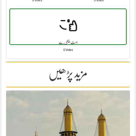
0 Votes
0 Votes
بہت اچھی ہے
0 Votes
مزید پڑھیں