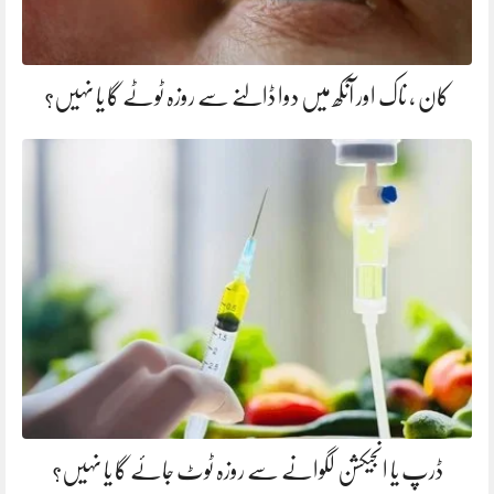
کان ، ناک اور آنکھ میں دوا ڈالنے سے روزہ ٹوٹے گا یا نہیں؟
ڈرپ یا انجیکشن لگوانے سے روزہ ٹوٹ جائے گا یا نہیں؟