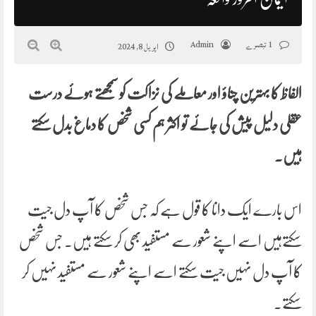
1 تبصرے
Admin
اپریل 8, 2024
الفاظ کا بہترین چناؤ اور معاملے کی نزاکت کو سمجھتے ہوئے درست
عقلی دلیل پیش کی جائے تو اکثر ہم کسی شخص کا دماغ بدل سکتے
ہیں۔
اس بارے ایک دانا کا قول ہے کہ جس شخص کا آپ دل جیت
سکتےہیں اسے اپنے شعور سے مستفید بھی کر سکتے ہیں۔ جس شخص
کا آپ دل نہیں جیت سکتے اسے اپنے شعور سے مستفید نہیں کر
سکتے۔