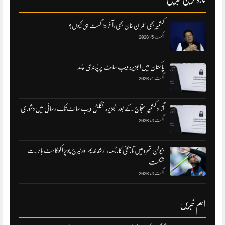
کشمیر بھی عمران خان بھی:آ خر 5 اگست ہی کیوں؟
اگست 5, 2026
پاکستان میں‌الجزیرہ ویب سائٹ پر پابندی عائد
اگست 4, 2026
آزاد کشمیر احتجاج کے بعد الجزیرہ انگلش ویب سائٹ تک رسائی میں‌دشوری
اگست 3, 2026
جیولن تھرو میں تاریخی کارنامہ: ارشد ندیم اور نیرج چوپڑا کو فاسٹ بالر سے
شکست
اگست 3, 2026
اہم خبریں