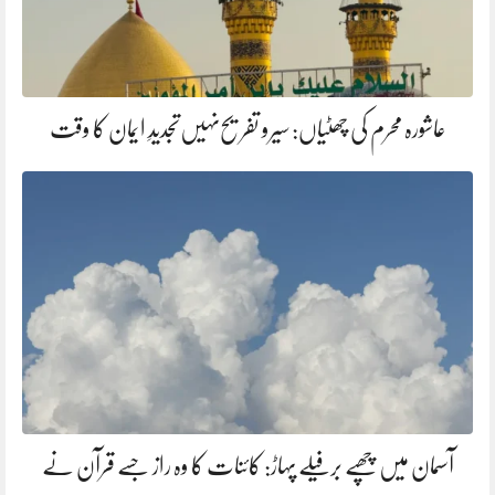
عاشورہ محرم کی چھٹیاں: سیرو تفریح‌نہیں‌تجدیدِ ایمان کا وقت
آسمان میں چھپے برفیلے پہاڑ: کائنات کا وہ راز جسے قرآن نے