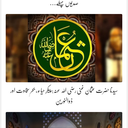
صدیوں پہلے…
سیدنا حضرت عثمانِ غنی رضی اللہ عنہ: پیکرِ حیاء، بحرِ سخاوت اور
ذوالنورین