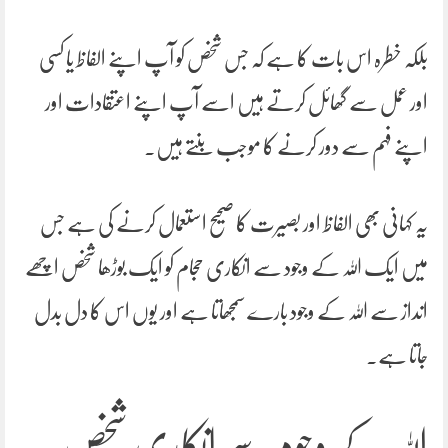
بلکہ خطرہ اس بات کا ہے کہ جس شخص کو آپ اپنے الفاظ یا کسی
اور عمل سے گھائل کرتے ہیں اسے آپ اپنے اعتقادات اور
اپنے فہم سے دور کرنے کا موجب بنتے ہیں۔
یہ کہانی بھی الفاظ اور بصیرت کا صحیح استعمال کرنے کی ہے جس
میں ایک اللہ کے وجود سے انکاری حجام کو ایک بوڑھا شخص اچھے
انداز سے اللہ کے وجود بارے سمجھاتا ہے اور یوں اس کا دل بدل
جاتا ہے۔
اللہ کے وجود سے انکاری شخص