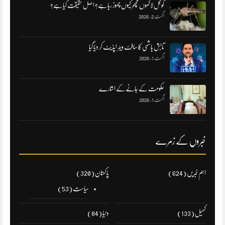
گوگل لاکھوں مچھر کیوں چھوڑ رہا ہے؟ اصل حقیقت کیا ہے؟
اگست 2, 2026
تابش ہاشمی کا سافٹ ویئر اپڈیٹ کر دیا گیا
اگست 1, 2026
حکومت کے جانے کے اشارے
اگست 1, 2026
خبروں کے زمرے
اہم خبریں
(624)
پاکستان
(320)
سیاست
(53)
کھیل
(133)
دنیا
(84)