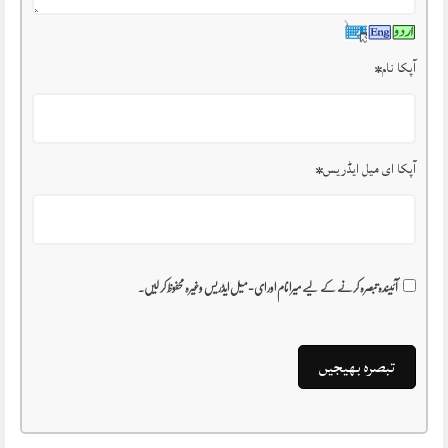
آپکا نام
*
آپکا ای میل ایڈریس
*
آئیندہ تبصرہ کرنے کے لیے میرا نام اور ای-میل ایڈریس وغیرہ محفوظ کر لیں۔