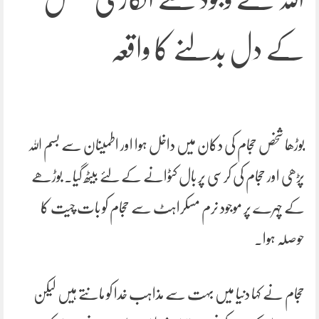
کے دل بدلنے کا واقعہ
بوڑھا شخص حجام کی دکان میں داخل ہوا اور اطمینان سے بسم اللہ
پڑھی اور حجام کی کرسی پر بال کٹوانے کے لئے بیٹھ گیا۔ بوڑھے
کے چہرے پر موجود نرم مسکراہٹ سے حجام کو بات چیت کا
حوصلہ ہوا۔
حجام نے کہا دنیا میں بہت سے مذاہب خدا کو مانتے ہیں لیکن