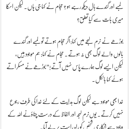
لمبے اور گندے بال دیکھ رہے ہو ؟ حجام نے کہا جی ہاں۔ لیکن اسکا
میری بات سے کیا تعلق؟
بوڑھے نے نرم لہجے میں کہا:اگر حجام ہوتے تو لمبے اور گندے
بالوں والے لوگ بھی نہ ہوتے۔ حجام نے کہا: ہم موجود ہیں،
لیکن ایسے لوگ ہمارے پاس نہیں آتے!” بوڑھےنے مسکراتے
ہوئے کہا بالکل۔
خدا بھی موجود ہے لیکن لوگ ہدایت کے لئے خدا کی طرف رجوع
نہیں کرتے۔ یوں‌نرم لہجہ اور الفاظ کے درست چناؤ‌نے اللہ کے
وجود سے انکاری شخص کو راہ راست پر لے آیا۔