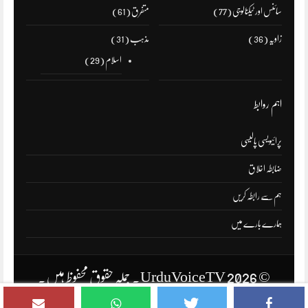
سائنس اور ٹیکنالوجی
(77)
متفرق
(61)
زاویہ
(36)
مذہب
(31)
اسلام
(29)
اہم روابط
پرائیویسی پالیسی
ضابطہ اخلاق
ہم سے رابطہ کریں
ہمارے بارے میں
© 2026 UrduVoiceTV۔ جملہ حقوق محفوظ ہیں۔
صفحۂ اول