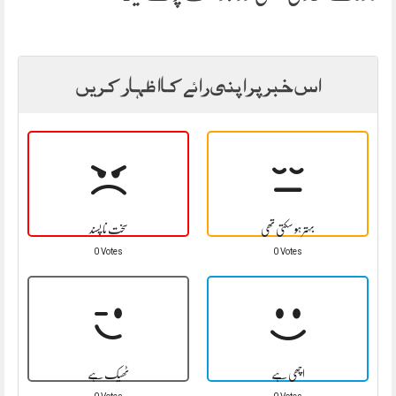
اس خبر پر اپنی رائے کا اظہار کریں
بہتر ہو سکتی تھی
سخت نا پسند
0 Votes
0 Votes
اچھی ہے
ٹھیک ہے