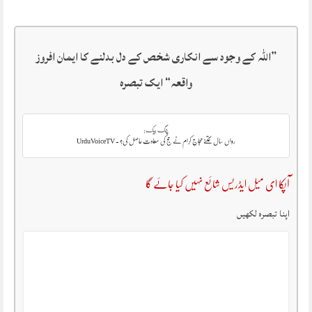
”
اللہ کے وجود سے انکاری شخص کے دل بدلنے کا ایمان افروز
واقعہ
“ ایک تبصرہ
پنگ بیک:
رواں سال کتنے حجاج کرام نے حج کی سعادت حاصل کی؟ - UrduVoiceTV
آپکا ای میل ایڈریس شائع نہیں کیا جائے گا
اپنا تبصرہ لکھیں