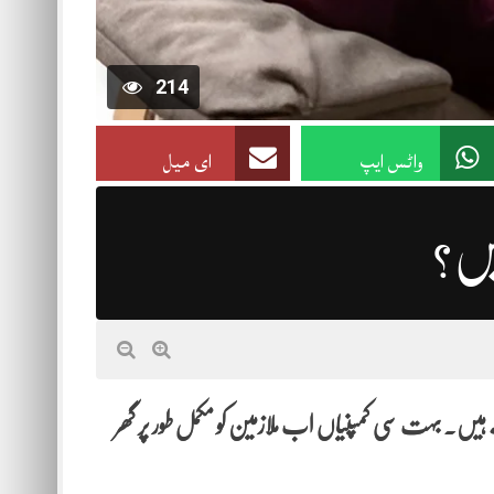
214
واٹس ایپ
ای میل
یں؟
یں۔ بہت سی کمپنیاں اب ملازمین کو مکمل طور پر گھر