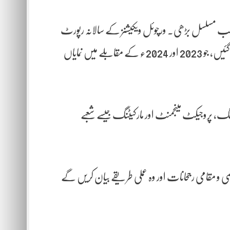
202ء میں ریموٹ نوکریوں کی طلب مسلسل بڑھی۔ ورچوئل ویکیشنز کے سالانہ رپورٹ
کے مطابق 2025ء میں 424,778 مکمل ریموٹ ملازمتیں پوسٹ کی گئیں، جو 2023 اور 2024ء کے مقابلے میں نمایاں
نٹنگ، پروجیکٹ مینجمنٹ اور مارکیٹنگ جیسے شعبے
 و مقامی رجحانات اور وہ عملی طریقے بیان کریں گے