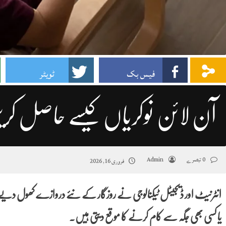
فیس بک
ٹویٹر
آن لائن نوکریاں کیسے حاصل کر
0 تبصرے
Admin
فروری 16, 2026
انٹرنیٹ اور ڈیجیٹل ٹیکنالوجی نے روزگار کے نئے دروازے کھول دیے ہ
یا کسی بھی جگہ سے کام کرنے کا موقع دیتی ہیں۔