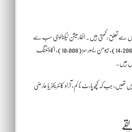
 شعبوں سے تعلق رکھتی ہیں۔ انفارمیشن ٹیکنالوجی سب سے
بڑا شعبہ رہا جس میں 19,112 ملازمتیں تھیں، اس کے بعد کسٹمر سروس (14,206)، ہیومن ریسورسز (10,008)، اکاؤنٹنگ
ں تھیں، جب کہ کچھ پارٹ ٹائم، آزاد کانٹریکٹر یا عارضی
قے