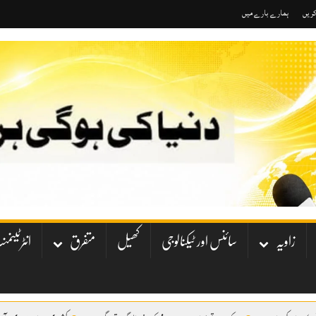
کریں
ہمارے بارے میں
زاویہ
سائنس اور ٹیکنالوجی
کھیل
متفرق
انٹرٹینم