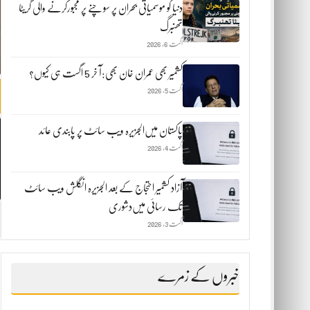
دنیا کو موسمیاتی بحران پر سوچنے پر مجبورکرنے والی گریٹا
تھنبرگ
اگست 6, 2026
کشمیر بھی عمران خان بھی:آ خر 5 اگست ہی کیوں؟
اگست 5, 2026
پاکستان میں‌الجزیرہ ویب سائٹ پر پابندی عائد
اگست 4, 2026
آزاد کشمیر احتجاج کے بعد الجزیرہ انگلش ویب سائٹ
تک رسائی میں‌دشوری
اگست 3, 2026
خبروں کے زمرے