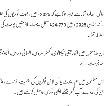
عالمی اعدادوشمار سے ظاہر ہوتا ہے کہ 5
اضافہ تھا ۔
اِن ملازمتوں میں انفارمیشن ٹیکنالوجی، کسٹمر سروس، انسانی وسائل، اکاؤ
سرفہرست رہے۔
اس مضمون میں ہم ریموٹ یا آن لائن نوکریوں کی اہمیت، فائدے، عالمی
جن کی مدد سے آپ گھر بیٹھے اچھی نوکری حاصل کر سکتے ہیں۔