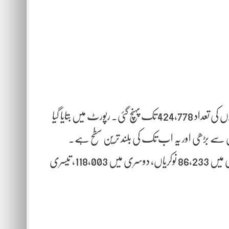
ورچوئل ویکیشنز کی سالانہ رپورٹ کے مطابق 2025ء میں ریموٹ ملازمتوں کی تعداد 424,778 تک پہنچ گئی۔ رپورٹ میں بتایا گیا
2025ء کی سہ ماہیوں میں ملازمتوں کی تقسیم اس طرح رہی: پہلی سہ ماہی میں 86,233 نوکریاں، دوسری میں 118,003، تیسری