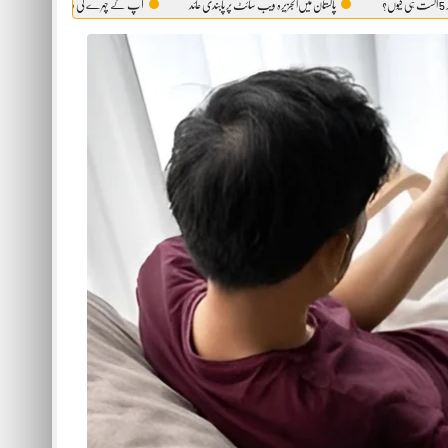
پاکستان میں‌الجزیرہ ویب سائٹ پر پابندی عائد
آپ کے چہرے کی وہ حقیقت، جو آئینہ بھی آپ کو نہیں دک