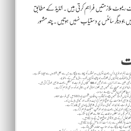
ریموٹ ملازمتیں فراہم کرتی ہیں۔ انڈِیڈ کے مطابق
جو دیگر سائٹس پر دستیاب نہیں ہوتیں۔ چند مشہور
ت
داتی (کنٹریکٹ) نوکریوں کی فلٹرنگ اور پوشیدہ نوکریوں تک رسائی (فیس کے ساتھ).
، سادہ انٹرفیس اور 100 کمپنیوں کی فہرست جو مستقل ریموٹ ملازمین بھرتی کرتی ہیں.
ٹا انٹری اور صحت کے شعبوں میں فلٹرز؛ اضافی طور پر رہنمائی اور کورسز بھی فراہم کرتا ہے.
مگر دیگر شعبوں جیسے مارکیٹنگ، پروجیکٹ مینجمنٹ اور SEO میں بھی فہرست موجود.
ر کے ملازمین کو ملازمت کے مواقع فراہم کرنا؛ نیٹ ورکنگ اور کمیونٹی بنانے پر زور.
کی فہرست، نیوز لیٹر اور کمیونٹی؛ ہر نوکری کی جغرافیائی پابندی بھی ظاہر کرتا ہے.
رامرز کیلئے؛ انٹری لیول ریموٹ جابز اور انٹرنشپ صفحات فراہم کرتا ہے.
و قسم، تجربہ اور مطلوبہ مراعات کے لحاظ سے فلٹر کیا جا سکتا ہے.
لٹر فعال کر کے بین الاقوامی مواقع تلاش کیے جا سکتے ہیں.
ہر کلائنٹ کو پہلے جانچتا ہے اور مناسب معاوضہ یقینی بناتا ہے.