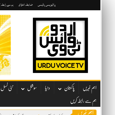
Skip
پرائیویسی پالیسی
ضابطہ اخلاق
ہم سے رابطہ 
to
content
اہم خبریں
پاکستان
دنیا
سوشل
نئی نسل
ہم سے رابطہ کریں
اہم خبریں