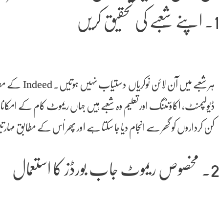
اپنے شعبے کی تحقیق کریں
ہر شعبے میں آن 
ڈیولپمنٹ، اکاؤنٹنگ اور تعلیم وہ شعبے ہیں جہاں ریموٹ کام کے امکا
کن کرداروں کو گھر سے انجام دیا جا سکتا ہے اور پھر اُس کے مطابق مہ
 مخصوص ریموٹ جاب بورڈز کا استعمال