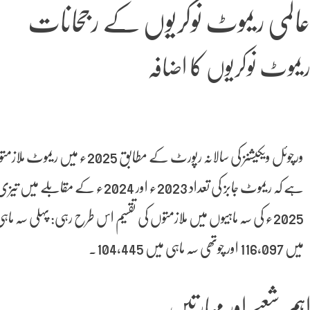
المی ریموٹ نوکریوں کے رجحانات
یموٹ نوکریوں کا اضافہ
ہے کہ ریموٹ جابز کی تعداد 2023ء اور 2024ء کے مقابلے میں تیزی سے بڑھی اور یہ اب تک کی بلند ترین سطح ہے۔
میں 116,097 اور چوتھی سہ ماہی میں 104,445۔
ہم شعبے اور مہارتیں