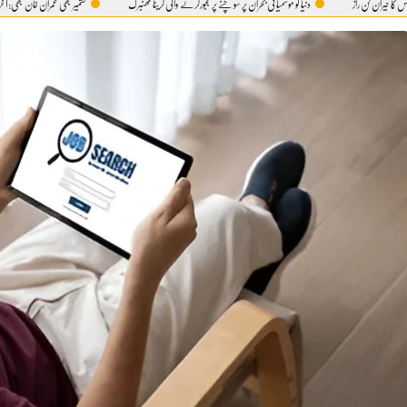
راز
دنیا کو موسمیاتی بحران پر سوچنے پر مجبورکرنے والی گریٹا تھنبرگ
کشمیر بھی عمران خان بھی:آ خر 5 اگست ہی کیوں؟