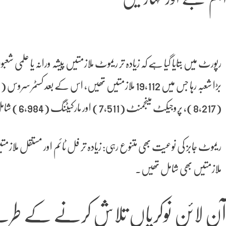
رپورٹ میں بتایا گیا ہے کہ زیادہ تر ریموٹ ملازمتیں پیشہ ورانہ یا علمی
(8,217)، پروجیکٹ مینجمنٹ (7,511) اور مارکیٹنگ (6,984) شامل ہیں۔
ریموٹ جابز کی نوعیت بھی متنوع رہی: زیادہ تر فل ٹائم اور مستقل ملازمتی
ملازمتیں بھی شامل تھیں۔
ن لائن نوکریاں تلاش کرنے کے طری