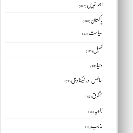
اہم خبریں
(627)
پاکستان
(320)
سیاست
(53)
کھیل
(133)
دنیا
(85)
سائنس اور ٹیکنالوجی
(77)
متفرق
(63)
زاویہ
(36)
مذہب
(31)