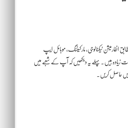
لائن نوکریاں دستیاب نہیں ہوتیں۔ Indeed کے مطابق انفارمیشن ٹیکنالوجی، مارکیٹنگ، موبائل ایپ
نات زیادہ ہیں۔ پہلے یہ دیکھیں کہ آپ کے شعبے میں
ارتیں حاصل کریں۔