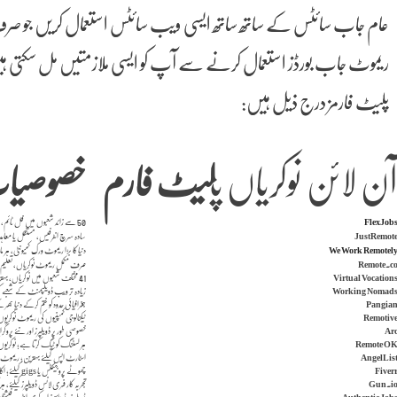
عام جاب سائٹس کے ساتھ ساتھ ایسی ویب سائٹس استعمال کریں جو صرف 
ریموٹ جاب بورڈز استعمال کرنے سے آپ کو ایسی ملازمتیں مل سکتی ہیں 
پلیٹ فارمز درج ذیل ہیں:
ن لائن نوکریاں پ
لیٹ فارم
خصوصیا
FlexJob
50 سے زائد شعبوں میں فل ٹائم، پارٹ ٹائم اور فری لانس ریموٹ نوکریاں؛ ہر لسٹنگ کو پہلے سے جانچتا ہے جس سے جعلی اشتہاروں سے بچا جا سکتا ہے.
JustRemot
سادہ سرچ انٹرفیس، مستقل یا معاہ
We Work Remotel
دنیا کا بڑا ریموٹ ورک کمیونٹی، ہر ماہ تین ملین سے زائد زائرین
Remote.c
صرف مکمل ریموٹ نوکریاں، تعلیم، ڈی
Virtual Vocation
41 مختلف شعبوں میں نوکریاں، بہتر سرچ فلٹرز اور پروفیشنل ریزیومے سروسز.
Working Nomad
زیادہ تر ویب ڈویلپمنٹ کے شعبے کی نوکریاں 
Pangia
جغرافیائی حدود کو ختم کرکے دنیا بھ
Remotiv
ٹیکنالوجی کمپنیوں کی ریموٹ نوکریوں 
Ar
خصوصی طور پر ڈویلپرز اور نئے پروگ
Remote O
ہر لسٹنگ کو ٹیگ کرتا ہے؛ نوکریوں ک
AngelLis
اسٹارٹ اپس کیلئے بہترین؛ ریموٹ ف
Fiver
چھوٹے پروجیکٹس یا gigs کیلئے؛ اکاؤنٹ بنا کر گاہکوں سے براہ راست آرڈر حاصل کیے جا سکتے ہیں.
Gun.i
تجربہ کار فری لانس ڈویلپرز کیلئے، 