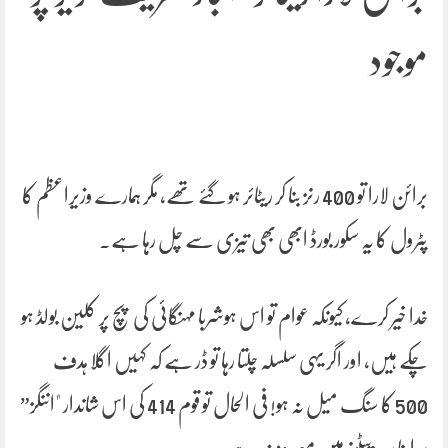
موجود
برائن لارا تو 400 رنز بنا کر ریٹائر ہو گئے تھے، مگر ہمارے وزیراعظم کا
پٹرول کا یہ سکور بورڈ ابھی بھی تیزی سے چل رہا ہے۔
خدا خیر کرے، کیونکہ عوام تو اس ہوشربا مہنگائی کی پچ پر کلین بولڈ ہو
چکے ہیں، اور اگر یہی سلسلہ چلتا رہا تو ڈر ہے کہ کہیں اگلا ہدف
500 کا سنگ میل نہ ہو! فی الحال تو قوم 414 کی اس شاندار "اننگز”