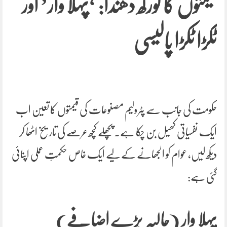
قیمتوں کا گورکھ دھندا: ‘پہلا وار’ اور
ٹکڑا ٹکڑا پالیسی
حکومت کی جانب سے پٹرولیم مصنوعات کی قیمتوں کا تعین اب
ایک نفسیاتی کھیل بن چکا ہے۔ پچھلے کچھ عرصے کی تاریخ اٹھا کر
دیکھ لیں، عوام کو الجھانے کے لیے ایک خاص حکمتِ عملی اپنائی
گئی ہے:
پہلا وار (حالیہ بڑے اضافے)