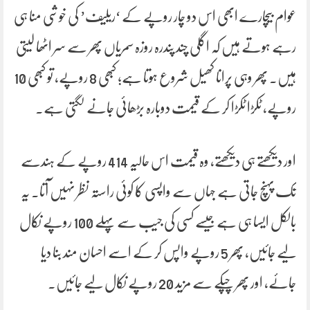
عوام بیچارے ابھی اس دو چار روپے کے ‘ریلیف’ کی خوشی منا ہی
رہے ہوتے ہیں کہ اگلی چند پندرہ روزہ سمریاں پھر سے سر اٹھا لیتی
ہیں۔ پھر وہی پرانا کھیل شروع ہوتا ہے؛ کبھی 8 روپے، تو کبھی 10
روپے، ٹکڑا ٹکڑا کر کے قیمت دوبارہ بڑھائی جانے لگتی ہے۔
اور دیکھتے ہی دیکھتے، وہ قیمت اس حالیہ 414 روپے کے ہندسے
تک پہنچ جاتی ہے جہاں سے واپسی کا کوئی راستہ نظر نہیں آتا۔ یہ
بالکل ایسا ہی ہے جیسے کسی کی جیب سے پہلے 100 روپے نکال
لیے جائیں، پھر 5 روپے واپس کر کے اسے احسان مند بنا دیا
جائے، اور پھر چپکے سے مزید 20 روپے نکال لیے جائیں۔