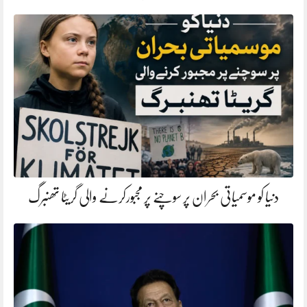
دنیا کو موسمیاتی بحران پر سوچنے پر مجبورکرنے والی گریٹا تھنبرگ