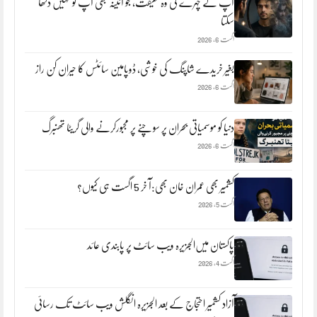
آپ کے چہرے کی وہ حقیقت، جو آئینہ بھی آپ کو نہیں دکھا
سکتا
اگست 6, 2026
بغیر خریدے شاپنگ کی خوشی، ڈوپامین سائٹس کا حیران کن راز
اگست 6, 2026
دنیا کو موسمیاتی بحران پر سوچنے پر مجبورکرنے والی گریٹا تھنبرگ
اگست 6, 2026
کشمیر بھی عمران خان بھی:آ خر 5 اگست ہی کیوں؟
اگست 5, 2026
پاکستان میں‌الجزیرہ ویب سائٹ پر پابندی عائد
اگست 4, 2026
آزاد کشمیر احتجاج کے بعد الجزیرہ انگلش ویب سائٹ تک رسائی