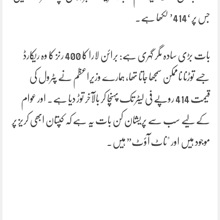
جس پر ‘414’ لکھا ہے۔
بات بڑی سادہ مگر گہری ہے: برائن لارا کا 400 رنز کا وہ ریکارڈ
جسے توڑنا ناممکن سمجھا جاتا تھا، ہمارے وزیراعظم نے پٹرول کی
قیمت 414 روپے فی لیٹر تک پہنچا کر بالآخر توڑ دیا ہے۔ اور عوام
کے لیے سب سے پریشان کن بات یہ ہے کہ کپتان ابھی کریز پر
موجود ہیں اور "ناٹ آؤٹ” ہیں۔