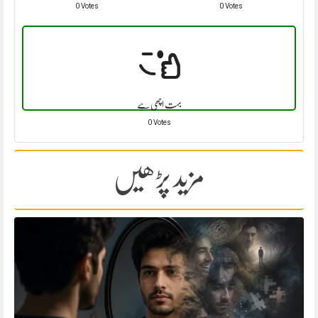
0 Votes
0 Votes
بہت اچھی ہے
0 Votes
مزید پڑھیں