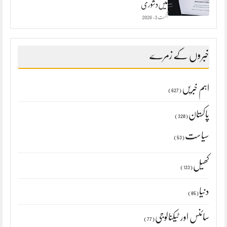
میں‌دشوری
اگست 3, 2026
خبروں کے زمرے
اہم خبریں
(627)
پاکستان
(320)
سیاست
(53)
کھیل
(133)
دنیا
(85)
سائنس اور ٹیکنالوجی
(77)