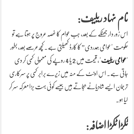
نام نہاد ریلیف:
اس زور دار جھٹکے کے بعد، جب عوام کا غصہ عروج پر ہوتا ہے تو
حکومت "عوامی ہمدردی” کا کارڈ کھیلتی ہے۔ کچھ عرصے بعد، بطور
"
عوامی ریلیف
"، قیمت میں 2 یا 4 روپے کی معمولی کمی کر دی
جاتی ہے۔ اس اونٹ کے منہ میں زیرے برابر کمی پر سرکاری
ترجمان ایسے شادیانے بجاتے ہیں جیسے کوئی بہت بڑا معرکہ سر کر
لیا ہو۔
ٹکڑا ٹکڑا اضافہ: