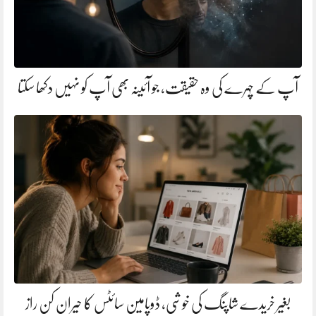
آپ کے چہرے کی وہ حقیقت، جو آئینہ بھی آپ کو نہیں دکھا سکتا
بغیر خریدے شاپنگ کی خوشی، ڈوپامین سائٹس کا حیران کن راز