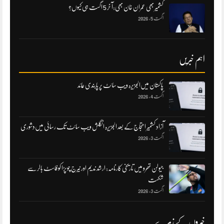
کشمیر بھی عمران خان بھی:آ خر 5 اگست ہی کیوں؟
اگست 5, 2026
اہم خبریں
پاکستان میں‌الجزیرہ ویب سائٹ پر پابندی عائد
اگست 4, 2026
آزاد کشمیر احتجاج کے بعد الجزیرہ انگلش ویب سائٹ تک رسائی میں‌دشوری
اگست 3, 2026
جیولن تھرو میں تاریخی کارنامہ: ارشد ندیم اور نیرج چوپڑا کو فاسٹ بالر سے
شکست
اگست 3, 2026
خبروں کے زمرے