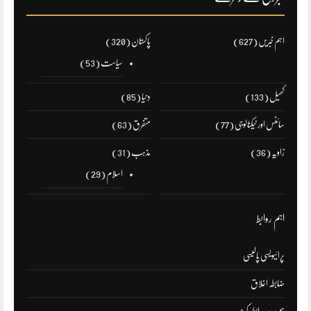
اہم خبریں
(627)
پاکستان
(320)
سیاست
(53)
کھیل
(133)
دنیا
(85)
سائنس اور ٹیکنالوجی
(77)
متفرق
(63)
زاویہ
(36)
مذہب
(31)
اسلام
(29)
اہم روابط
پرائیویسی پالیسی
ضابطہ اخلاق