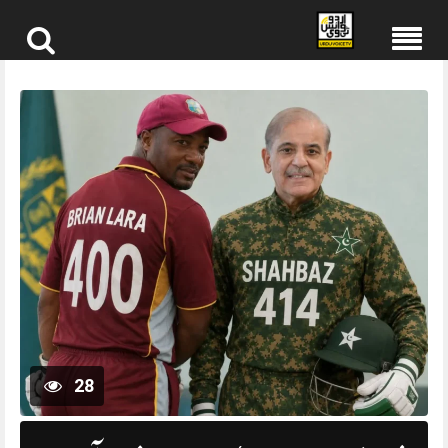
Skip
to
content
28