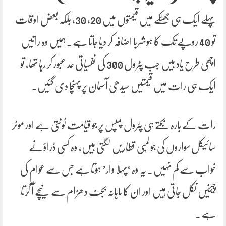
پہلے ایک ہی جھٹکے میں قیمتوں میں 20، 30، بلکہ بعض اوقات
تو 40 روپے تک کا ہوشربا اضافہ کر دیا جاتا ہے۔ ہمیں وہ راتیں
اچھی طرح یاد ہیں جب پٹرول 300 کی نفسیاتی حد عبور کر رہا تھا، تو
ایک ہی رات میں قیمتیں سیدھی آسمان پر پہنچا دی گئیں۔
رات کے بارہ بجتے ہی پٹرول پمپس پر جو قیامت ٹوٹتی ہے اور موٹر
سائیکل سواروں کی جو لمبی قطاریں لگتی ہیں، وہ کسی ڈراؤنے
خواب سے کم نہیں۔ یہ وہ ‘پہلا وار’ ہوتا ہے جس سے عوام کی
چیخیں نکل جاتی ہیں اور ان کا ماہانہ بجٹ دھڑام سے نیچے آ گرتا
ہے۔