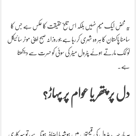
یہ محض ایک میم نہیں بلکہ اس تلخ حقیقت کا عکس ہے جس کا
سامنا پاکستان کا ہر وہ شہری کر رہا ہے جو روزانہ صبح اپنی موٹر سائیکل
کو کک مارتے ہوئے پٹرول میٹر کی سوئی کو حسرت سے دیکھتا
ہے۔
دل پر پتھر یا عوام پر پہاڑ؟
ہر بار جب پٹرول کی قیمتوں میں ہوشربا اضافہ ہوتا ہے، تو سرکاری