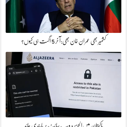
کشمیر بھی عمران خان بھی:آ خر 5 اگست ہی کیوں؟
پاکستان میں‌الجزیرہ ویب سائٹ پر پابندی عائد