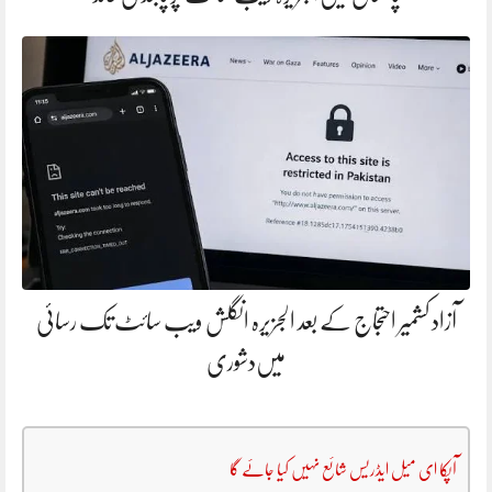
آزاد کشمیر احتجاج کے بعد الجزیرہ انگلش ویب سائٹ تک رسائی
میں‌دشوری
آپکا ای میل ایڈریس شائع نہیں کیا جائے گا