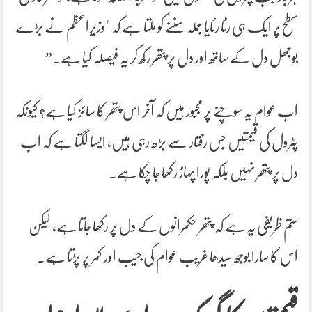
سطح پر ایک ہی رٹا رٹایا جملہ سننے کو ملتا ہے کہ "وزیراعظم نے بڑے
بوجھل دل کے ساتھ اور دل پر پتھر رکھ کر یہ فیصلہ کیا ہے۔”
اب عوام یہ سوچنے پر مجبور ہیں کہ آخر اس پتھر کا سائز کیا ہے؟ کیونکہ
پٹرول کی قیمتیں جس رفتار سے بڑھ رہی ہیں، ایسا لگتا ہے کہ اب
دل پر پتھر نہیں بلکہ پورا پہاڑ رکھا جا چکا ہے۔
ستم ظریفی یہ ہے کہ پتھر حکمرانوں کے دل پر رکھا جاتا ہے، لیکن
اس کا سارا بوجھ سیدھا غریب عوام کی جیب اور کمر پر پڑتا ہے۔