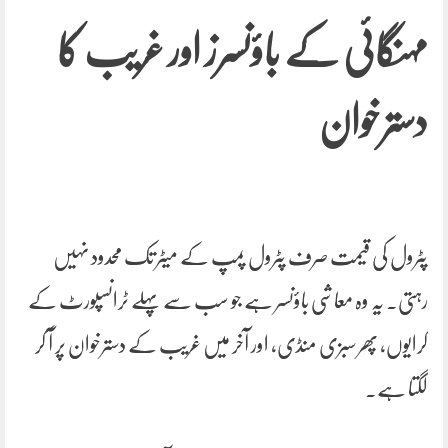
مہنگائی کے باؤنسرز اور غریب کا
دسترخوان
پٹرول کی قیمت صرف پٹرول پمپ کے میٹر تک محدود نہیں
رہتی۔ یہ وہ معاشی باؤنسر ہے جو سب سے پہلے ٹرانسپورٹ کے
کرایوں، پھر سبزی منڈی، اور آخر میں غریب کے دسترخوان پر آ کر
لگتا ہے۔