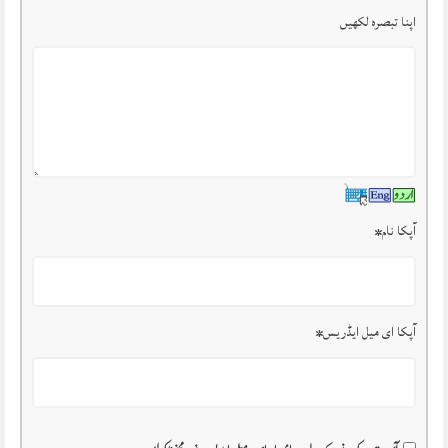
اپنا تبصرہ لکھیں
آپکا نام
*
آپکا ای میل ایڈریس
*