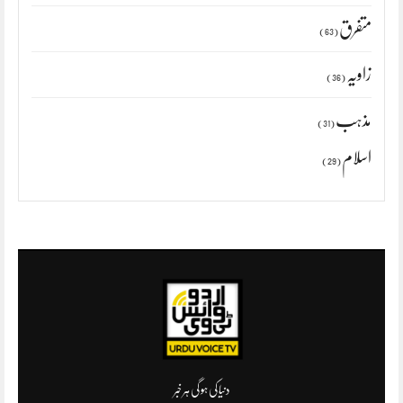
متفرق
(63)
زاویہ
(36)
مذہب
(31)
اسلام
(29)
دنیا کی ہو گی ہر خبر