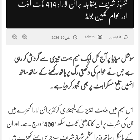
شہباز شریف بمقابلہ برائن لارا: 414 ناٹ آؤٹ
اور عوام کلین بولڈ
0 تبصرے
Admin
مئی 10, 2026
سوشل میڈیا پر آج کل ایک میم بہت تیزی سے گردش کر رہی
ہے جس نے عوام کی دکھتی رگ پر ہاتھ رکھنے کے ساتھ ساتھ
انہیں تلخ مسکراہٹ پر بھی مجبور کر دیا ہے۔
اس میم میں ویسٹ انڈیز کے لیجنڈری کرکٹر برائن لارا کھڑے ہیں
جن کی شرٹ پر ان کا تاریخی ٹیسٹ سکور ‘400’ درج ہے، اور ان
کے بالکل ساتھ وزیراعظم شہباز شریف سبز جرسی پہنے کھڑے ہیں