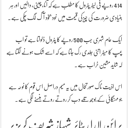
414 روپے فی لیٹر پٹرول کا مطلب ہے کہ آٹا، چینی، دالیں اور ہر
بنیادی ضرورت کی چیز کی قیمت میں خود بخود آگ لگ چکی ہے۔
ایک عام شہری جب 500 روپے کا پٹرول ڈلواتا ہے تو اب
پمپ کا میٹر اتنی جلدی رک جاتا ہے کہ اسے شک ہونے لگتا ہے
کہ شاید مشین خراب ہے۔
اس اذیت ناک صورتحال میں یہ میم دراصل اس قوم کا نوحہ ہے
جو مہنگائی کے بوجھ تلے دب کر روتے روتے ہنسنے لگی ہے۔
برائن لارا ریٹائر شہباز شریف کریز پر