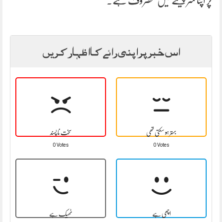
پر اپنا سر پیٹنے میں مصروف ہے۔
اس خبر پر اپنی رائے کا اظہار کریں
بہتر ہو سکتی تھی
سخت نا پسند
0 Votes
0 Votes
اچھی ہے
ٹھیک ہے