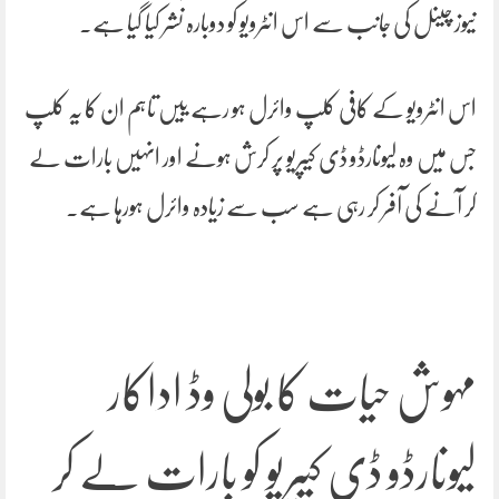
نیوز چینل کی جانب سے اس انٹرویو کو دوبارہ نشر کیا گیا ہے۔
اس انٹرویو کے کافی کلپ وائرل ہو رہے ییں تاہم ان کا یہ کلپ
جس میں وہ لیونارڈو ڈی کیپریو پر کرش ہونے اور انہیں بارات لے
کر آنے کی آفر کر رہی ہے سب سے زیادہ وائرل ہورہا ہے۔
مہوش حیات کا بولی وڈ اداکار
لیونارڈو ڈی کیپریو کو بارات لے کر