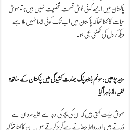
پاکستان میں ایسے کوئی خوش قسمت شخصیت نہیں ہیں؟ تو مہوش
حیات کا کہنا تھا کہ پاکستان میں اب تک کوئی ایسا نہیں ملا جسے
دیکھ کر دل کی گھنٹی بجی ہو۔
مزید پڑھیں: سونم باجوہ پاک بھارت کشیدگی میں پاکستان کے ساتھ؟
خفیہ راز باہر آگیا
مہوش حیات کہتی ہیں کہ ان کی نیچر کی وجہ سے شاید مرد ان سے
ڈرتے ہیں اور روابط بڑھانے سےگریز کرتے ہیں۔ ان کاکہنا تھا کہ