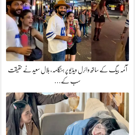
آئمہ بیگ کے ساتھ وائرل ویڈیو پر ہنگامہ، بلال سعید نے حقیقت
سب کے…