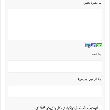
اپنا تبصرہ لکھیں
آپکا نام
*
آپکا ای میل ایڈریس
*
آئیندہ تبصرہ کرنے کے لیے میرا نام اور ای-میل ایڈریس وغیرہ محفوظ کر لیں۔