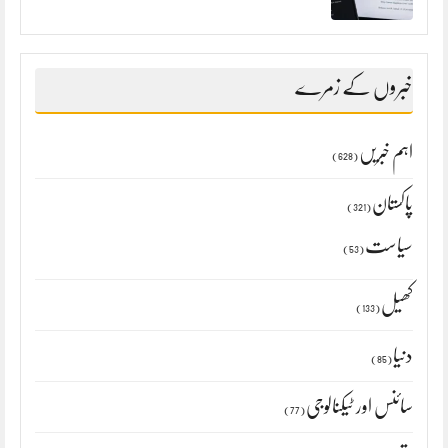
خبروں کے زمرے
اہم خبریں
(628)
پاکستان
(321)
سیاست
(53)
کھیل
(133)
دنیا
(85)
سائنس اور ٹیکنالوجی
(77)