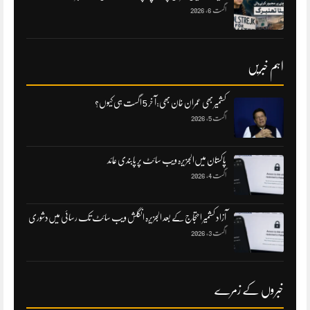
اگست 6, 2026
اہم خبریں
کشمیر بھی عمران خان بھی:آ خر 5 اگست ہی کیوں؟
اگست 5, 2026
پاکستان میں‌الجزیرہ ویب سائٹ پر پابندی عائد
اگست 4, 2026
آزاد کشمیر احتجاج کے بعد الجزیرہ انگلش ویب سائٹ تک رسائی میں‌دشوری
اگست 3, 2026
خبروں کے زمرے