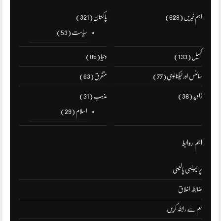
اہم خبریں
(628)
پاکستان
(321)
سیاست
(53)
کھیل
(133)
دنیا
(85)
سائنس اور ٹیکنالوجی
(77)
متفرق
(63)
زاویہ
(36)
مذہب
(31)
اسلام
(29)
اہم روابط
پرائیویسی پالیسی
ضابطہ اخلاق
ہم سے رابطہ کریں