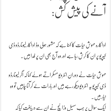
آنے کی پیش کش:
اداکارہ مہوش حیات کا کہنا ہے کہ مشہور ہولی وڈ اداکار لیونارڈو ڈی
کیپریو پر ان کا کرش رہا ہے اور وہ آج بھی ان پر فدا ہیں۔
مہوش حیات نے دوران انٹرویو مسکراتے ہوئے کہا کہ اگر لیونارڈو
ڈی کیپریو یہ انٹرویو دیکھ رہے ہیں اور بارات لے کر آنا چاہیں تو وہ
تیار ہیں۔
ایک سوال پر جب سہیل وڑائچ نے ان سے دریافت کیا کہ