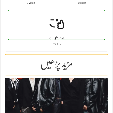
0 Votes
0 Votes
بہت اچھی ہے
0 Votes
مزید پڑھیں