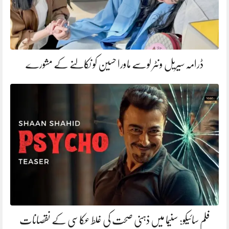
ڈرامہ سیریل ونٹر لوسے ماورا حسین کو نکالنے کے مشورے
فلم سائیکو: سنیما میں ذہنی صحت کی غلط عکاسی کے نقصانات