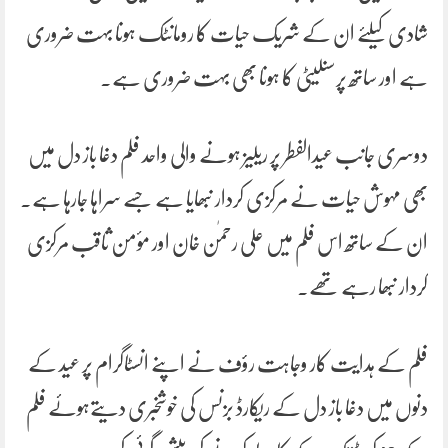
شادی کیلئے ان کے شریک حیات کا رومانٹک ہونا بہت ضروری
ہے اور ساتھ پرسنلیٹی کا ہونا بھی بہت ضروری ہے۔
دوسری جانب عیدالفطر پر ریلیز ہونے والی واحد فلم دغا باز دل میں
بھی مہوش حیات نے مرکزی کردار نبھایا ہے جسے سراہا جارہا ہے۔
ان کے ساتھ اس فلم میں علی رحمٰن خان اور مؤمن ثاقب مرکزی
کردار نبھا رہے تھے۔
فلم کے ہدایت کار وجاہت رؤف نے اپنے انسٹاگرام پر عید کے
دنوں میں دغا باز دل کے ریکارڈ بزنس کی خوشخبری دیتےہوئے فلم