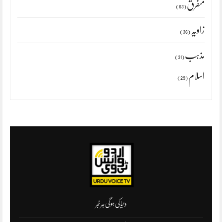
متفرق
(63)
زاویہ
(36)
مذہب
(31)
اسلام
(29)
دنیا کی ہو گی ہر خبر