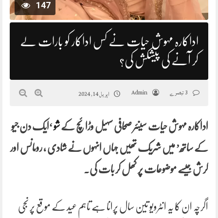
147
اداکارہ مہوش حیات نے کس اداکار کو بارات لے
کر آنے کی پیشکش کی؟
3 تبصرے
Admin
اپریل 14, 2024
اداکارہ مہوش حیات سینئر صحافی سہیل وڑائچ کے
شو
‘ایک دن جیو
کے ساتھ’ میں شریک تھیں جہاں انہوں نے شادی ، رومانس اور
کرش جیسے موضوعات پر کھل کر بات کی۔
اگرچہ ان کا یہ انٹرویو تین سال پرانا ہے تاہم عید کے موقع پر نجی