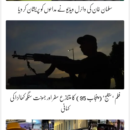
سلمان خان کی وائرل ویڈیو نے مداحوں کو پریشان کر دیا
فلم ‘ستلج’ (پنجاب 95) کا متنازع سفر اور جسونت سنگھ کھالڑا کی
کہانی