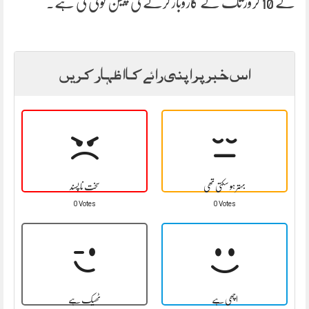
کے 10 کروڑ تک کے کاروبار کرنے کی پیشن گوئی کی ہے۔
اس خبر پر اپنی رائے کا اظہار کریں
بہتر ہو سکتی تھی
سخت نا پسند
0 Votes
0 Votes
اچھی ہے
ٹھیک ہے