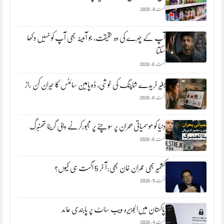
اگست 8, 2026
آپ کے چہرے کی وہ حقیقت، جو آئینہ بھی آپ کو نہیں دکھا
سکتا
اگست 6, 2026
بغیر خریدے شاپنگ کی خوشی، ڈوپامین سائٹس کا حیران کن راز
اگست 6, 2026
دنیا کو موسمیاتی بحران پر سوچنے پر مجبورکرنے والی گریٹا تھنبرگ
اگست 6, 2026
کشمیر بھی عمران خان بھی:آ خر 5 اگست ہی کیوں؟
اگست 5, 2026
پاکستان میں‌الجزیرہ ویب سائٹ پر پابندی عائد
اگست 4, 2026