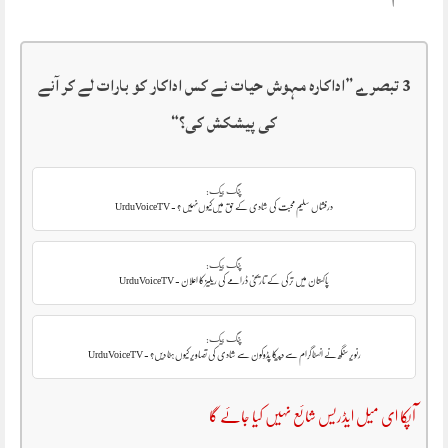
3 تبصرے ”
اداکارہ مہوش حیات نے کس اداکار کو بارات لے کر آنے
کی پیشکش کی؟
“
پنگ بیک:
درفشاں سلیم محبت کی شادی کے حق میں‌کیوں‌نہیں ؟ - UrduVoiceTV
پنگ بیک:
پاکستان میں ترکی کے تاریخی ڈرامے کی ریلیز کا اعلان - UrduVoiceTV
پنگ بیک:
رنویر سنگھ نے انسٹاگرام سے دپیکا پڈوکون سے شادی کی تصاویر کیوں ہٹا دیں؟ - UrduVoiceTV
آپکا ای میل ایڈریس شائع نہیں کیا جائے گا