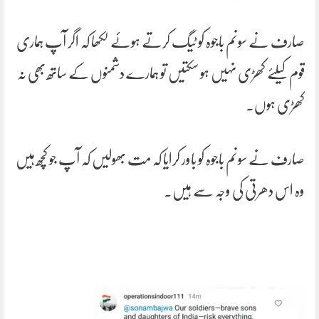
صارف نے سونم باجوہ کو ٹیگ کرتے ہوئے لکھا کہ اگر آپ ہماری
قوم کیلئے کھڑی نہیں ہو سکتیں تو ہمارے دشمنوں کے ساتھ بھی نہ
کھڑی ہوں۔
صارف نے سونم باجوہ کو باور کرایا کہ مت بھولیں کہ آپ جو کچھ ہیں
وہ اس دھرتی کی وجہ سے ہیں۔