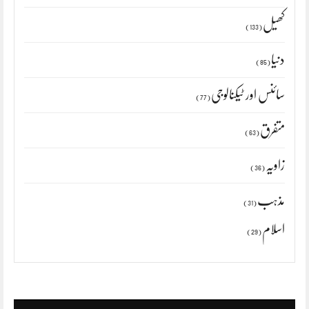
کھیل
(133)
دنیا
(85)
سائنس اور ٹیکنالوجی
(77)
متفرق
(63)
زاویہ
(36)
مذہب
(31)
اسلام
(29)