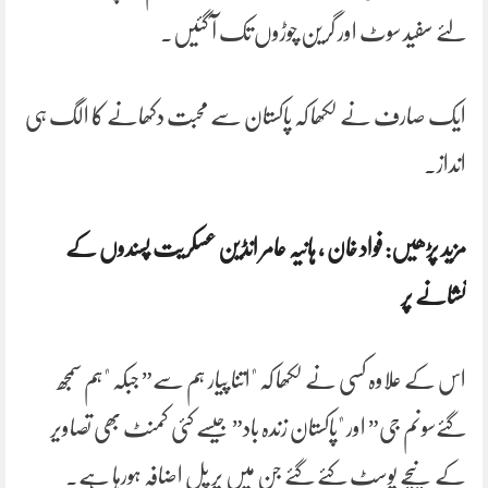
لئے سفید سوٹ اور گرین چوڑوں تک آ گئیں۔
ایک صارف نے لکھا کہ پاکستان سے محبت دکھانے کا الگ ہی
انداز۔
مزید پڑھیں: فواد خان ، ہانیہ عامر انڈین عسکریت پسندوں کے
نشانے پر
اس کے علاوہ کسی نے لکھا کہ "اتنا پیار ہم سے” جبکہ "ہم سمجھ
گئےسونم جی” اور "پاکستان زندہ باد” جیسے کئی کمنٹ بھی تصاویر
کے نیچے پوسٹ کئے گئے جن میں پر پل اضافہ ہورہا ہے۔