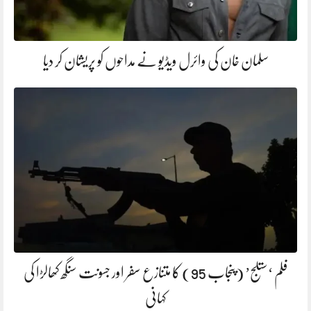
سلمان خان کی وائرل ویڈیو نے مداحوں کو پریشان کر دیا
فلم ‘ستلج’ (پنجاب 95) کا متنازع سفر اور جسونت سنگھ کھالڑا کی
کہانی