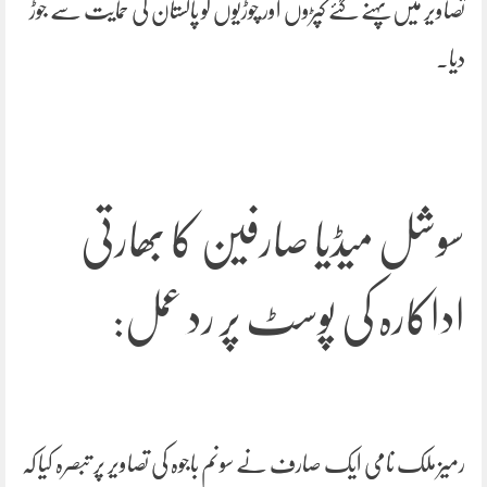
تصاویر میں پہنے گئے کپڑوں اور چوڑیوں کو پاکستان کی حمایت سے جوڑ
دیا۔
سوشل میڈیا صارفین کا بھارتی
اداکارہ کی پوسٹ پر رد عمل:
رمیز ملک نامی ایک صارف نے سونم باجوہ کی تصاویر پر تبصرہ کیا کہ