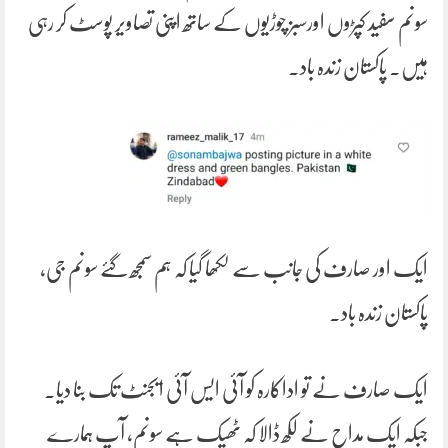
سونم سفید کپڑوں اورسبز چوڑیوں کے ساتھ اپنی تصاویر پوسٹ کر رہی
ہیں۔ پاکستان زندہ باد۔
ایک اور صارف کی جانب سے لکھا گیا کہ ہم سمجھ گئے سونم جی،
پاکستان زندہ باد۔
ایک صارف نے تو اداکارہ کو آئی ایس آئی ایجنٹ تک بنا دیا۔
جبکہ ایک مداح نے لکھ ڈالا کہ ٹھیک ہے سونم، آپ ہمارے