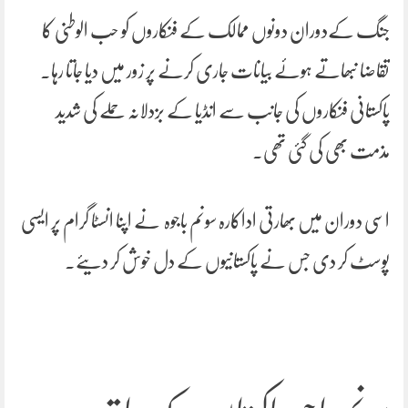
جنگ کےدوران دونوں ممالک کے فنکاروں کو حب الوطنی کا
تقاضا نبھاتے ہوئے بیانات جاری کرنے پر زور میں دیا جاتا رہا۔
پاکستانی فنکاروں کی جانب سے انڈیا کے بزدلانہ حملے کی شدید
مذمت بھی کی گئی تھی۔
اسی دوران میں بھارتی اداکارہ سونم باجوہ نے اپنا انسٹا گرام پر ایسی
پوسٹ کر دی جس نے پاکستانیوں کے دل خوش کر دیئے۔