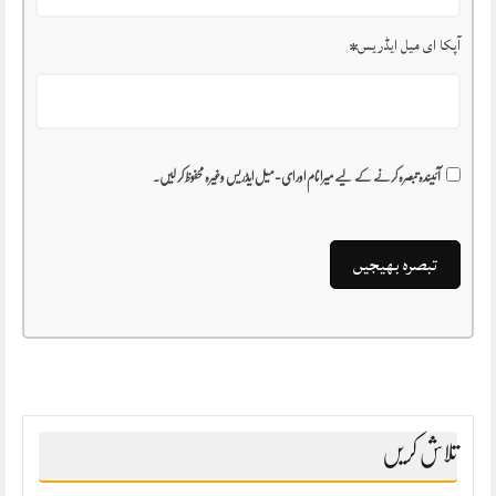
آپکا ای میل ایڈریس
*
آئیندہ تبصرہ کرنے کے لیے میرا نام اور ای-میل ایڈریس وغیرہ محفوظ کر لیں۔
تلاش کریں