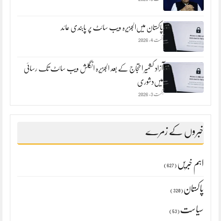
پاکستان میں‌الجزیرہ ویب سائٹ پر پابندی عائد
اگست 4, 2026
آزاد کشمیر احتجاج کے بعد الجزیرہ انگلش ویب سائٹ تک رسائی
میں‌دشوری
اگست 3, 2026
خبروں کے زمرے
اہم خبریں
(627)
پاکستان
(320)
سیاست
(53)