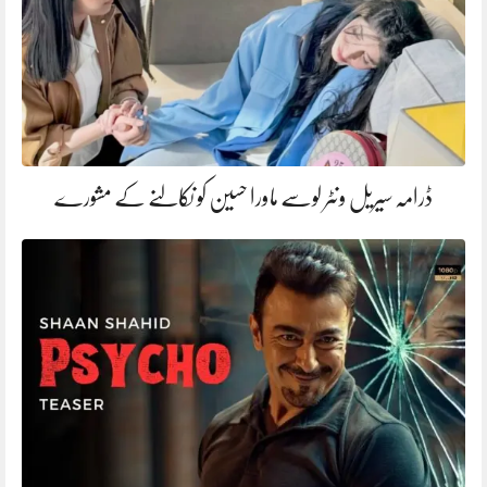
ڈرامہ سیریل ونٹر لوسے ماورا حسین کو نکالنے کے مشورے