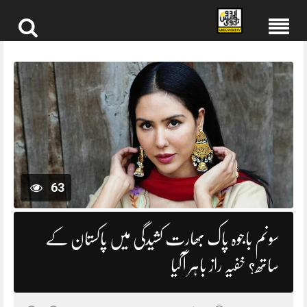
Skip
to
content
63
سونم باجوہ پاک بھارت کشیدگی میں پاکستان کے
ساتھ؟ خفیہ راز باہر آگیا