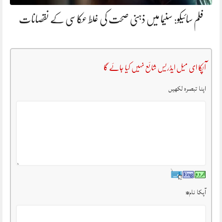
فلم سائیکو: سنیما میں ذہنی صحت کی غلط عکاسی کے نقصانات
آپکا ای میل ایڈریس شائع نہیں کیا جائے گا
اپنا تبصرہ لکھیں
آپکا نام
*