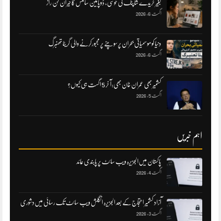
بغیر خریدے شاپنگ کی خوشی، ڈوپامین سائٹس کا حیران کن راز
اگست 6, 2026
دنیا کو موسمیاتی بحران پر سوچنے پر مجبورکرنے والی گریٹا تھنبرگ
اگست 6, 2026
کشمیر بھی عمران خان بھی:آ خر 5 اگست ہی کیوں؟
اگست 5, 2026
اہم خبریں
پاکستان میں‌الجزیرہ ویب سائٹ پر پابندی عائد
اگست 4, 2026
آزاد کشمیر احتجاج کے بعد الجزیرہ انگلش ویب سائٹ تک رسائی میں‌دشوری
اگست 3, 2026