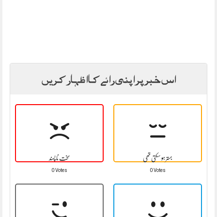
اس خبر پر اپنی رائے کا اظہار کریں
بہتر ہو سکتی تھی
سخت نا پسند
0 Votes
0 Votes