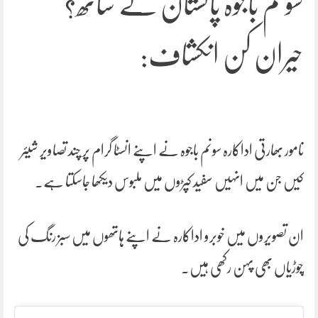
سونم باجوہ پاکستان کے ساتھ؟
حیران کن انکشاف:
نامور بھارتی اداکارہ سونم باجوہ نے اپنے انسٹا گرام پر چند تصاویر شیئر
کیں جن میں انہیں سفید کپڑوں میں ملبوس دیکھا جاسکتا ہے۔
ان تصویروں میں خوبرو اداکارہ نے اپنے ہاتھوں میں سبز رنگ کی
چوڑیاں بھی پہن رکھی ہیں۔