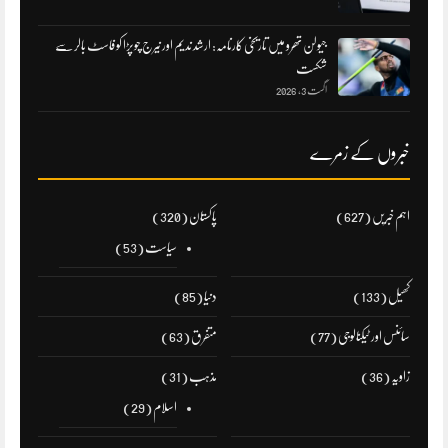
جیولن تھرو میں تاریخی کارنامہ: ارشد ندیم اور نیرج چوپڑا کو فاسٹ بالر سے
شکست
اگست 3, 2026
خبروں کے زمرے
اہم خبریں
(627)
پاکستان
(320)
سیاست
(53)
کھیل
(133)
دنیا
(85)
سائنس اور ٹیکنالوجی
(77)
متفرق
(63)
زاویہ
(36)
مذہب
(31)
اسلام
(29)