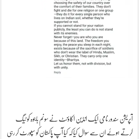
آپریشن سندور نامی ایک انڈین اکاؤنٹ نے سونم باجوہ کو ٹیگ
کرتے ہوئے ان سے سوال کیا کہ کیا آپ پاکستان کو سپورٹ کر رہی