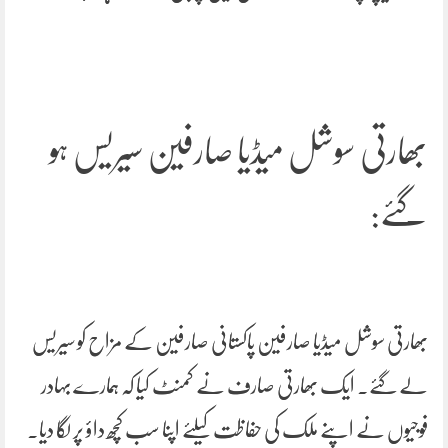
بھارتی سوشل میڈیا صارفین سیریس ہو
گئے:
بھارتی سوشل میڈیا صارفین پاکستانی صارفین کے مزاح کو سیریس
لے گئے۔ ایک بھارتی صارف نے کمنٹ کیا کہ ہمارے بہادر
فوجیوں نے اپنے ملک کی حفاظت کیلئے اپنا سب کچھ داؤ پر لگا دیا۔