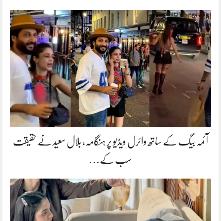
آئمہ بیگ کے ساتھ وائرل ویڈیو پر ہنگامہ، بلال سعید نے حقیقت
سب کے…