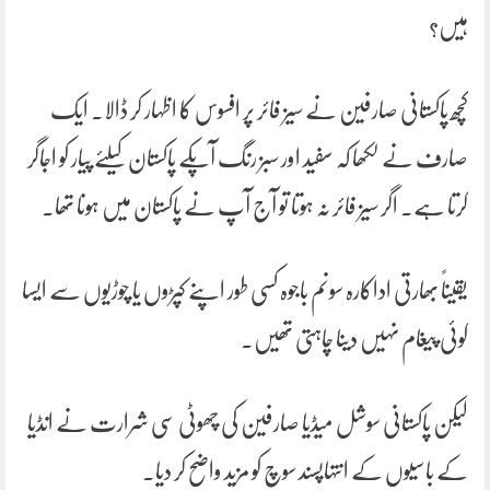
ہیں؟
کچھ پاکستانی صارفین نے سیز فائر پر افسوس کا اظہار کر ڈالا۔ ایک
صارف نے لکھا کہ سفید اور سبز رنگ آپکے پاکستان کیلئے پیار کو اجاگر
کرتا ہے۔ اگر سیز فائر نہ ہوتا تو آج آپ نے پاکستان میں ہونا تھا۔
یقیناً بھارتی اداکارہ سونم باجوہ کسی طور اپنے کپڑوں یا چوڑیوں سے ایسا
کوئی پیغام نہیں دینا چاہتی تھیں۔
لیکن پاکستانی سوشل میڈیا صارفین کی چھوٹی سی شرارت نے انڈیا
کے باسیوں کے انتہاپسند سوچ کو مزید واضح کر دیا۔