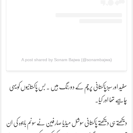
A post shared by Sonam Bajwa (@sonambajwa)
سفید اور سبز پاکستانی پرچم کے دو رنگ ہیں ۔ بس پاکستانیوں کو یہی
چاہیے تھا اور کیا۔
دیکھتے ہی دیکھتے پاکستانی سوشل میڈیا صارفین نے سونم باجوہ کی ان