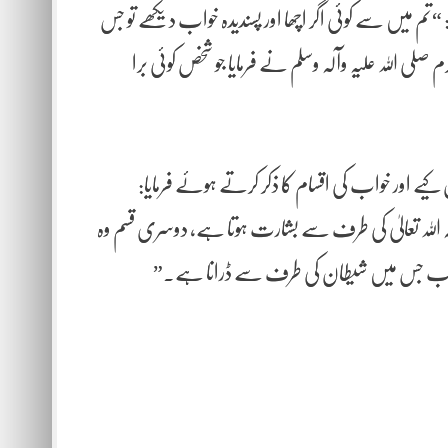
: “تم میں سے کوئی اگر اچھا اور پسندیدہ خواب دیکھے تو جس
 اللہ علیہ وآلہ وسلم نے فرمایا جو شخص کوئی برا
یے اور خواب کی اقسام کا ذکر کرتے ہوئے فرمایا:
للہ تعالیٰ کی طرف سے بشارت ہوتا ہے، دوسری قسم وہ
خواب جس میں شیطان کی طرف سے ڈرانا ہے۔”