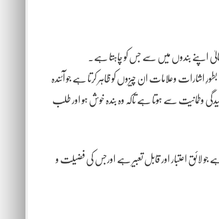
عالیٰ اپنے بندوں میں سے جس کو چاہتا ہے۔
اشارات وعلامات ان چیزوں کو ظاہر کرتا ہے جو آئندہ
لیدگی وطمانیت سے ہوتا ہے تاکہ وہ بندہ خوش ہو اور طلب
ے جو لائق اعتبار اور قابل تعبیر ہے اورجس کی فضیلت و