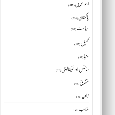
ج
اہم خبریں
(627)
پاکستان
(320)
سیاست
(53)
کھیل
(133)
دنیا
(85)
ق
سائنس اور ٹیکنالوجی
(77)
متفرق
(63)
زاویہ
(36)
مذہب
(31)