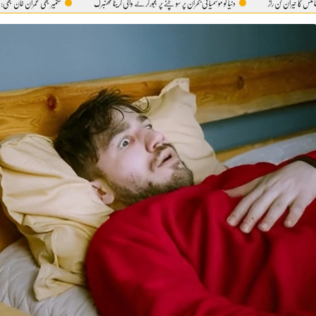
ن راز
دنیا کو موسمیاتی بحران پر سوچنے پر مجبورکرنے والی گریٹا تھنبرگ
کشمیر بھی عمران خان بھی:آ خر 5 اگست ہی کیوں؟