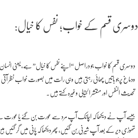
وسری قسم کے خواب؛ نفس کا خیال:
دوسری قسم کا خواب جو دراصل “اپنے نفس کا خیال” ہے، یعنی انسان 
ودماغ پرجو باتیں چھائی رہتی ہیں وہی رات میں بصورت خواب نظر آتی 
تحدیث النفس اور منتشر الخیالی وغیرہ کہتے ہیں۔
جیسے آپ نے دیکھا کہ اچانک آپ مرد سے عورت بن گئے یا عورت سے 
تھوڑی دیر کے بعد آپ شیرنی بن گئیں، پھر دیکھا کہ پانی میں گر گئیں