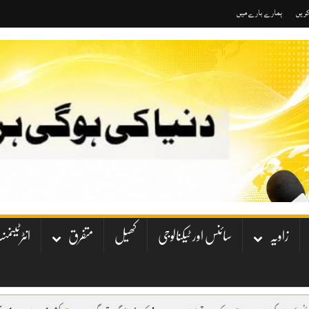
کریں
ہمارے بارے میں
زاویہ
سائنس اور ٹیکنالوجی
کھیل
متفرق
انٹرٹینم