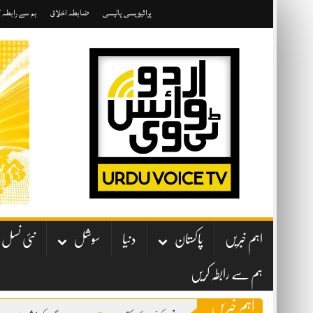
Skip
پرائیویسی پالیسی
ضابطہ اخلاق
ہم سے رابطہ 
to
content
اہم خبریں
پاکستان
دنیا
سوشل
نئی نسل
ہم سے رابطہ کریں
اہم خبریں