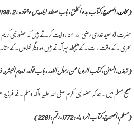
(
بخاري
، الصحيح، کتاب بدء الخلق، باب صفة ابليس و جنوده، 2 : 1198، رقم : 3118)
حضرت ابو سعید خدری رضی اللہ عنہ روایت کرتے ہیں کہ حضور نبی کریم صلی
سحری کے وقت رات کے پچھلے پہر آتے ہیں وہ دیگر خوابوں کے مقاب
(ترمذي، السنن، کتاب الرويا عن رسول الله، باب قوله لهم البشري في الحياة الدنيا، 
صحیح مسلم میں ہے کہ حضور نبی اکرم صلی اللہ علیہ وآلہ وسلم نے فرمایا:
(مسلم، الصحيح، کتاب الرويا، : 1772، رقم : 2261)