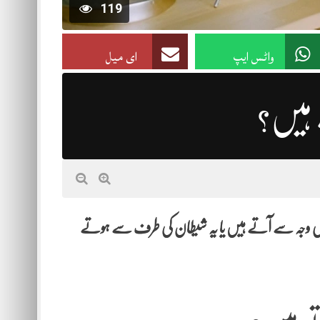
119
واٹس ایپ
ای میل
 ہیں؟
ی کی وجہ سے آتے ہیں یا یہ شیطان کی طرف سے ہوتے