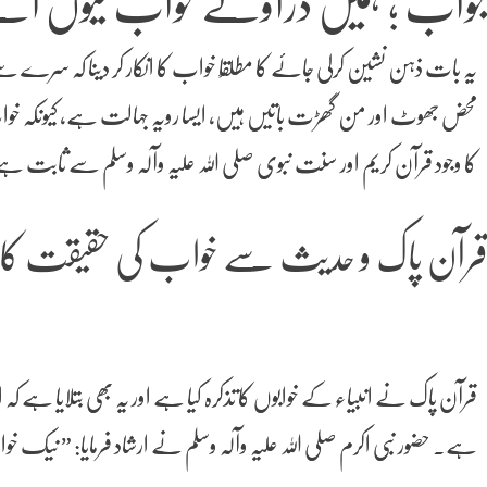
واب ؛ ہمیں ڈراؤنے خواب کیوں آت
یہ بات ذہن نشین کرلی جائے کا مطلقًا خواب کا انکار کر دینا کہ سرے سے 
محض جھوٹ اور من گھڑت باتیں ہیں، ایسا رویہ جہالت ہے، کیونکہ خوا
کا وجود قرآن کریم اور سنت نبوی صلی اللہ علیہ وآلہ وسلم سے ثابت ہ
رآن پاک و حدیث سے خواب کی حقیقت کا 
قرآن پاک نے انبیاء کے خوابوں کا تذکرہ کیا ہے اور یہ بھی بتلایا ہے ک
ہے۔ حضور نبی اکرم صلی اللہ علیہ وآلہ وسلم نے ارشاد فرمایا: ” 