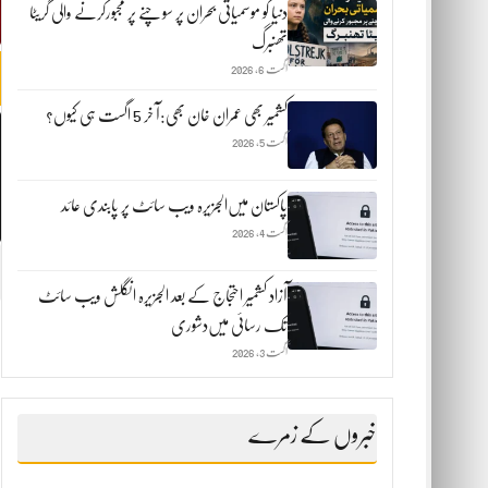
دنیا کو موسمیاتی بحران پر سوچنے پر مجبورکرنے والی گریٹا
تھنبرگ
اگست 6, 2026
کشمیر بھی عمران خان بھی:آ خر 5 اگست ہی کیوں؟
اگست 5, 2026
پاکستان میں‌الجزیرہ ویب سائٹ پر پابندی عائد
اگست 4, 2026
آزاد کشمیر احتجاج کے بعد الجزیرہ انگلش ویب سائٹ
تک رسائی میں‌دشوری
اگست 3, 2026
خبروں کے زمرے