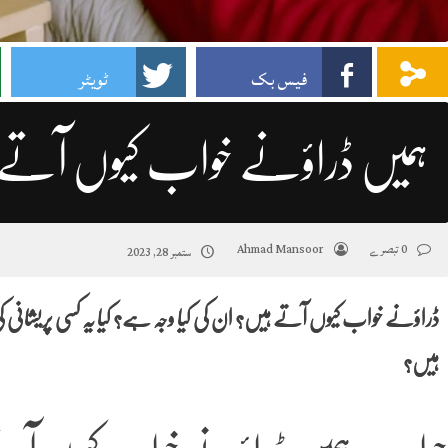
فیس بک
ٹویٹر
ہمیں ڈراؤنے خواب کیوں آتے
0 تبصرے
Ahmad Mansoor
ستمبر 28, 2023
ڈراؤنے خواب کیوں آتے ہیں؟ ان کی کیا وجہ ہے؟ کیا یہ کسی پریشان
ہیں؟