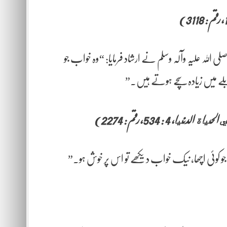
 اللہ علیہ وآلہ وسلم نے ارشاد فرمایا: “وہ خواب جو
لے میں زیادہ سچے ہوتے ہیں۔”
4 : 534، رقم : 2274)
 “جو کوئی اچھا، نیک خواب دیکھے تو اس پر خوش ہو۔”