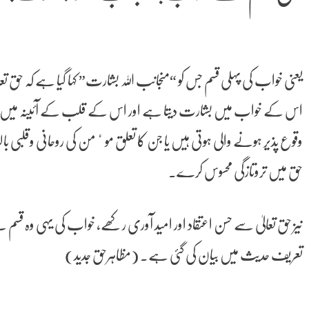
یعنی خواب کی پہلی قسم جس کو “منجانب اللہ بشارت” کہا گیا ہے کہ حق ت
اس کے خواب میں بشارت دیتا ہے اور اس کے قلب کے آئینہ میں بطورِ 
وقوع پذیر ہونے والی ہوتی ہیں یا جن کا تعلق موٴمن کی روحانی وقلبی با
حق میں تروتازگی محسوس کرے۔
نیز حق تعالیٰ سے حسن اعتقاد اور امید آوری رکھے، خواب کی یہی وہ قسم ہ
تعریف حدیث میں بیان کی گئی ہے۔ (مظاہرحق جدید)