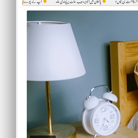
پاکستان میں‌الجزیرہ ویب سائٹ پر پابندی عائد
آپ کے چہرے کی وہ حقیقت، جو آئینہ بھی آپ کو نہیں 