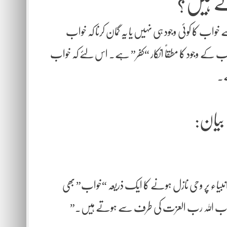
ے ہیں؟
خواب کا کوئی وجود ہی نہیں یا یہ گمان کرنا کہ خواب
ب کے وجود کا مطقاً انکار “کفر” ہے۔ اس لئے کہ خواب
ے۔
بیان:
ہ انبیاء پر وحی نازل ہونے کا ایک ذریعہ “خواب” بھی
نیک خواب اللہ رب العزت کی طرف سے ہوتے ہیں۔”