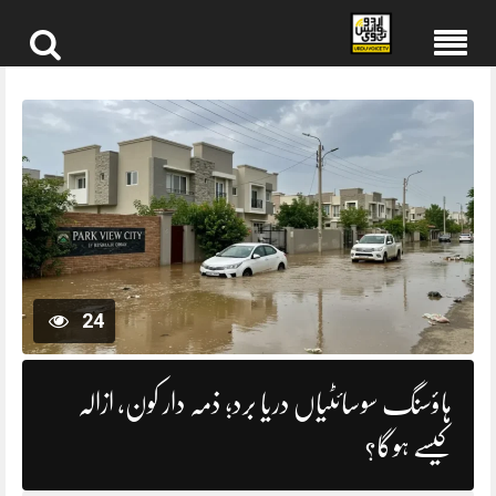
Skip
to
content
24
ہاؤسنگ سوسائٹیاں دریا برد؛ ذمہ دار کون، ازالہ
کیسے ہوگا؟