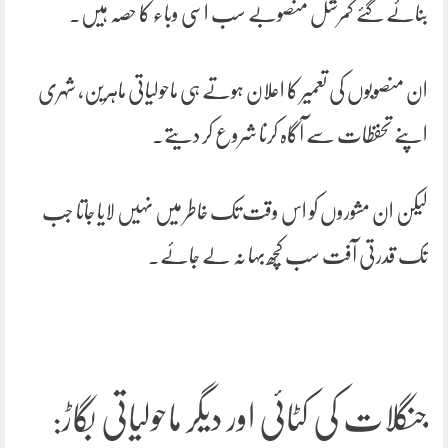
بنائے گئے کمرشل منصوبے سب اسی وباء کا حصہ ہیں۔
ان منصوبوں کی تعمیر کا اعلان ہوتے ہی ماحولیاتی ماہرین، شہری
اپنے تحفظات سے آگاہ کرنا شروع کر دیتے۔
لیکن ان مشوروں کو اس وقت تک خاطر میں نہیں لایا جاتا جب
تک قدرتی آفت سب کچھ بہا نہ لے جائے۔
جنگلات کی کٹائی اور دیگر ماحولیاتی بگاڑ: