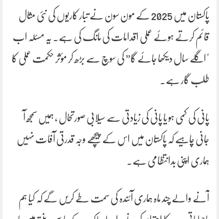
پاکستان میں 2025 کے مون سون نے تبار کاریوں کی نئی مثال
قائم کرتے ہوئے عملی اقدامات کی مانگ کی ہے۔ یہ مسئلہ اب
"اگلے سال دیکھا جائے گا” کی سوچ سے بڑھ کر مؤثر حکمت عملی کا
طلب گار ہے۔
پانی کی کمی ہو یا پانی کی زیادتی سے سیلابی صورتحال ، ہمیں سمجھ آ
جانی چاہیے کہ پاکستان میں اس کے پیچھے وجہ قدرتی آفات نہیں
ہماری اپنی بدانتظامی ہے۔
آنے والے چند ماہ ہماری آئندہ کی سمت طے کریں گے کہ کیا ہم