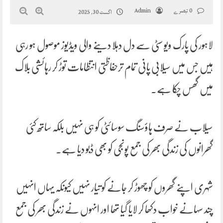
0 تبصرے
Admin
اگست 30, 2025
لاہور کی پارک ویو سٹی سے دل دہلا دینے والی ویڈیوز موصول ہو رہی
ہیں جس میں سیلابی پانی تمام ترحفاظتی انتظامات توڑ کر رہائشی بلاک
میں گھس چکا ہے۔
سیلاب نے صرف ہاؤسنگ سوسائٹی کو ہی نہیں بلکہ ساتھ کئی
گھرانوں کی زندگی بھر کی جمع پونجی کو بھی ڈبو دیا ہے۔
شہری اپنے گھروں کو چھوڑ کر جانے کو تیار نہیں کیونکہ یہاں انہیں
چند سہانے خواب دکھا کر لایا گیا تھا اور انہوں نے زندگی بھر کی جمع