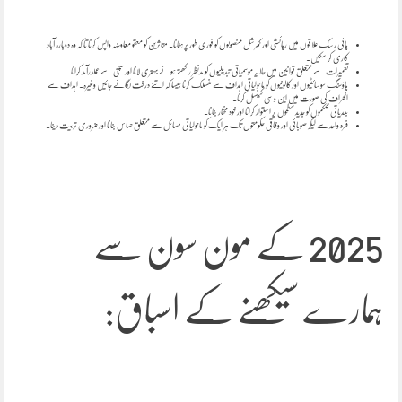
ہائی رسک علاقوں میں رہائشی اور کمرشل منصوبوں کو فوری طور پر ہٹانا۔ متاثرین کو معقو معاوضہ واپس کرنا تا کہ وہ دوبارہ آباد
کاری کر سکیں۔
تعمیرات سے متعلق قوانین میں حالیہ موسمیاتی تبدیلیوں کو مدنظر رکھتے ہوئے بہتری لانا اور سختی سے عملدرآمد کرانا۔
ہاؤسنگ سوسائٹیوں اور کالونیوں کو ماحولیاتی اہداف سے منسلک کرنا جیسا کہ اتنے درخت لگائے جائیں وغیرہ۔ اہداف سے
انحراف کی صورت میں این و سی کینسل کرنا۔
بلدیاتی محکموں کو جدید سطحوں پر استوار کرانا اور خود مختار بنانا۔
فرد واحد سے لیکر صوبائی اور وفاقی حکومتوں تک ہر ایک کو ماحولیاتی مسائل سے متعلق حساس بنانا اور ضروری تربیت دینا۔
2025 کے مون سون سے
ہمارے سیکھنے کے اسباق: