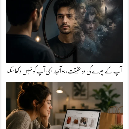
آپ کے چہرے کی وہ حقیقت، جو آئینہ بھی آپ کو نہیں دکھا سکتا