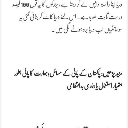
دریا اپنا راستہ واپس لے کر رہتا ہے، بزرگوں کا یہ قول 100 فیصد
درست ثابت ہورہا ہے۔ اس لئے دریا کاٹ کر بنائی گئی یہ
سوسائٹیاں اب دریا برد ہونے لگی ہیں۔
مزید پڑھیں: پاکستان کے پانی کے مسائل؛بھارت کا پانی بطور
ہتھیار استعمال یا ہماری بدانتظامی