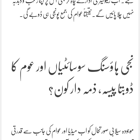
ہے۔ اب ریگولیٹری ادارے چاہ کر بھی اس پر اپنا رعب و دبدبہ
نہیں چلا پائیں گے۔ نتیجتاً عوام کی جمع پونجی ہی ڈوبے گی۔
نجی ہاؤسنگ سوسائٹیاں اور عوم کا
ڈوبتا پیسہ، ذمہ دار کون؟
موجودہ سیلابی صورتحال کو اب میڈیا اور عوام کی جانب سے قدرتی