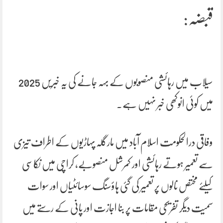
قبضہ:
سیلاب میں رہائشی منصوبوں کے بہہ جانے کی یہ خبریں 2025
میں کوئی انوکھی خبر نہیں ہے۔
وفاقی درالحکومت اسلام آباد میں مارگلہ پہاڑیوں کے اطراف تیزی
سے تعمیر ہوتے رہائشی اور کمرشل منصوبے، کراچی میں نکاسی
کیلئے مختص نالوں پر تعمیر کی گئی ہاؤسنگ سوسائٹیاں اور سوات
سمیت دیگر تفریحی مقامات پر بنا اجازت اور پانی کے رستے میں