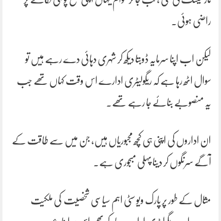
راضی ہوئی۔
لیکن اب اپنا سرمایہ ڈوبتا دیکھ کر شہری دہائی دے رہے ہیں تو
سوال اٹھ رہا ہے کہ ریگولیٹری ادارے اس وقت کہاں تھے جب
یہ منصوبے بنائے جا رہے تھے۔
ان اداروں کی اپنی ہی کچھ مجبوریاں ہیں، جن میں سے طاقت کے
آگے سرنگوں کر دینا پہلی مبجوری ہے۔
مثال کے طور پر پارک ویو سٹی اہم سیاسی شخصیت کی ملکیت