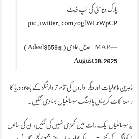
پارک ویو سٹی کی اپ ڈیٹ
pic.twitter.com/ogfWLrWpCP
— MAP. عدیل عادی (@Adeel9559)
August 30, 2025
ماہرین ماحولیات اور دیگر اداروں کی تمام تر وارننگز کے باوجود دریا کا
راستہ کاٹ کر یہاں ہاؤسنگ سوسائٹیاں بسا دی گئیں۔
یہ سوسائٹیاں ایک رات میں کھڑی نہیں کی گئیں، ان کی سالوں
مارکیٹنگ کی گئی ، تب جا کر عوام یہاں اپنی جمع پونجی لگانے پر