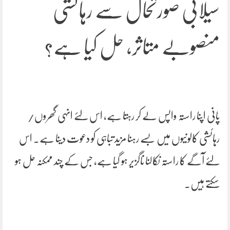
سیلابی صورتحال سے رہائشی
منصوبے متاثر، حل کیا ہے؟
پانی اپنا راستہ واپس لے کر رہتا ہے، اس لئے انہی گھروں/
رہائشی کالونیوں میں بسے رہنا مزید تباہی کو دعوت دینا ہے۔ اس
لئے آگے کا راستہ نکالنا ناگزیر ہو گیا ہے، جس کے چند ممکنہ حل ہو
سکتے ہیں۔