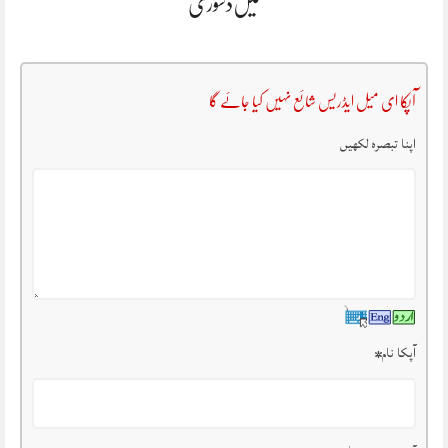
میں‌دشوری
آپکا ای میل ایڈریس شائع نہیں کیا جائے گا
اپنا تبصرہ لکھیں
آپکا نام
*