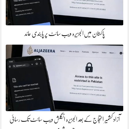
پاکستان میں‌الجزیرہ ویب سائٹ پر پابندی عائد
آزاد کشمیر احتجاج کے بعد الجزیرہ انگلش ویب سائٹ تک رسائی