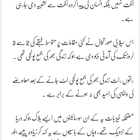
آفت نہیں بلکہ انسان کی پیدا کردہ آفت سے تشبیہ دی جارہی
ہے۔
اس سیلابی صورتحال نے کئی مقامات پر متوسط طبقے کی 2 سے 3
کروڑ تک کی آمدنی ڈبو دی ہے جو کہ زندگی بھر کی جمع پونجی تھی ۔
راتوں رات زندگی بھر کی جمع پونجی لٹ جانے کے بعد معاوضے
کی واپسی کی امید بھی نہ ہونے کے برابر ہے ۔
مضحکہ خیز بات یہ کے ان سوسائیٹوں میں ایسے بلاک جو کہ دریا
کے نزدیک تھے، وہاں کے باسیوں سے یہ کہہ کر زیادہ پیسے بٹور