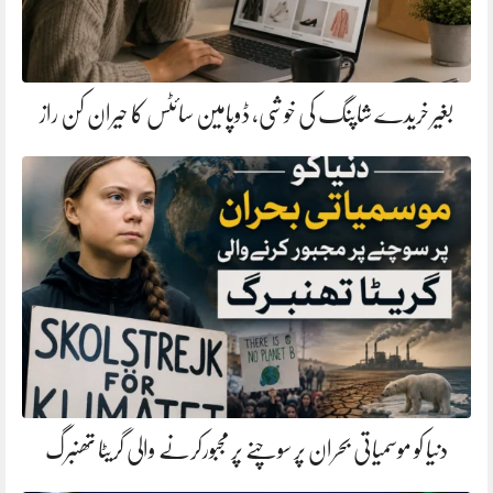
بغیر خریدے شاپنگ کی خوشی، ڈوپامین سائٹس کا حیران کن راز
دنیا کو موسمیاتی بحران پر سوچنے پر مجبورکرنے والی گریٹا تھنبرگ