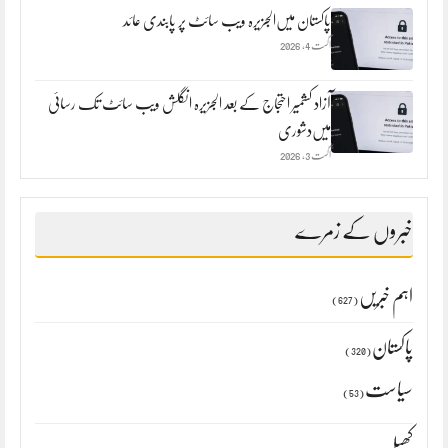
پاکستان میں‌الجزیرہ ویب سائٹ پر پابندی عائد
اگست 4, 2026
آزاد کشمیر احتجاج کے بعد الجزیرہ انگلش ویب سائٹ تک رسائی
میں‌دشوری
اگست 3, 2026
خبروں کے زمرے
اہم خبریں
(627)
پاکستان
(320)
سیاست
(53)