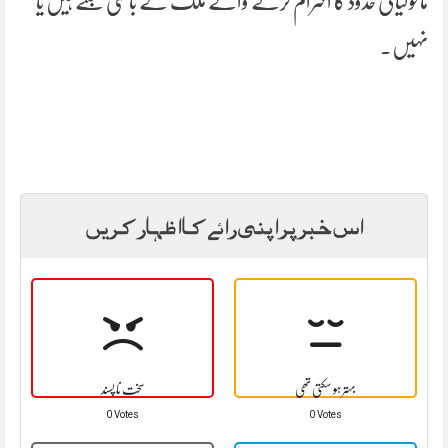
ماحولیاتی حدود کا احترام کرنے والے ملک کے باسی بنتے ہیں یا
نہیں۔
اس خبر پر اپنی رائے کا اظہار کریں
بہتر ہو سکتی تھی
سخت نا پسند
0 Votes
0 Votes