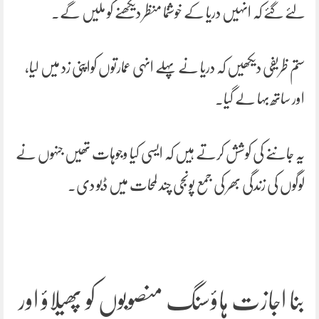
لئے گئے کہ انہیں دریا کے خوشنما منظر دیکھنے کو ملیں گے۔
ستم ظریفی دیکھیں کہ دریا نے پہلے انہی عمارتوں کواپنی زد میں لیا،
اور ساتھ بہا لے گیا۔
یہ جاننے کی کوشش کرتے ہیں کہ ایسی کیا وجوہات تھیں جنہوں نے
لوگوں کی زندگی بھر کی جمع پونجی چند لمحات میں ڈبو دی۔
بنا اجازت ہاؤسنگ منصوبوں کو پھیلاؤ اور