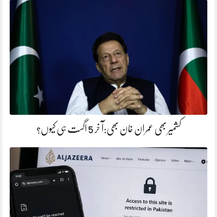
کشمیر بھی عمران خان بھی:آ خر 5 اگست ہی کیوں؟