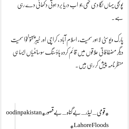
پونجی یہاں لگا دی تھی جو اب دریا برد ہوتی دکھائی دے رہی
ہے۔
پارک ویو سٹی لاہور سمیت، اسلام آباد ، کراچی اور خیبرپختونخوا سمیت
دیگر مضفافاتی علاقوں میں قائم کردہ ہاؤسنگ سوسائٹیاں ایسا ہی
منظر نامہ پیش کر رہی ہیں۔
#قومی_لیڈر_بےگناہ_بےقصور
#floodinpakistan
#LahoreFloods