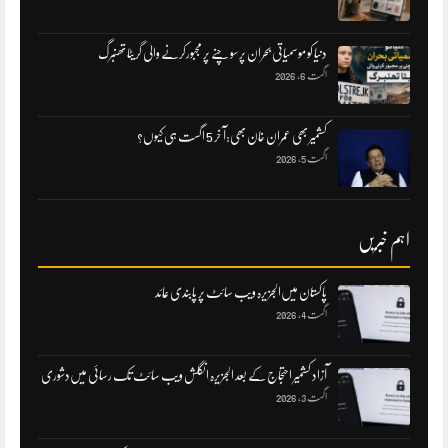
دنیا کو موسمیاتی بحران پر سوچنے پر مجبورکرنے والی گریٹا تھنبرگ
اگست 6, 2026
کشمیر بھی عمران خان بھی:آ خر 5 اگست ہی کیوں؟
اگست 5, 2026
اہم خبریں
پاکستان میں‌الجزیرہ ویب سائٹ پر پابندی عائد
اگست 4, 2026
آزاد کشمیر احتجاج کے بعد الجزیرہ انگلش ویب سائٹ تک رسائی میں‌دشوری
اگست 3, 2026