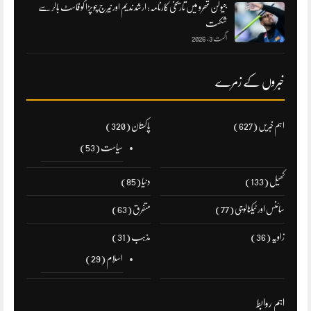
جیولن تھرو میں تاریخی کارنامہ: ارشد ندیم اور نیرج چوپڑا کو فاسٹ بالر سے
شکست
اگست 3, 2026
خبروں کے زمرے
اہم خبریں
(627)
پاکستان
(320)
سیاست
(53)
کھیل
(133)
دنیا
(85)
سائنس اور ٹیکنالوجی
(77)
متفرق
(63)
زاویہ
(36)
مذہب
(31)
اسلام
(29)
اہم روابط