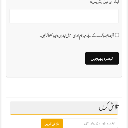
آپکا ای میل ایڈریس
*
آئیندہ تبصرہ کرنے کے لیے میرا نام اور ای-میل ایڈریس وغیرہ محفوظ کر لیں۔
تلاش کریں
جو
تلاش