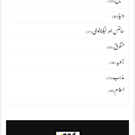
کھیل
(133)
دنیا
(85)
سائنس اور ٹیکنالوجی
(77)
متفرق
(63)
زاویہ
(36)
مذہب
(31)
اسلام
(29)