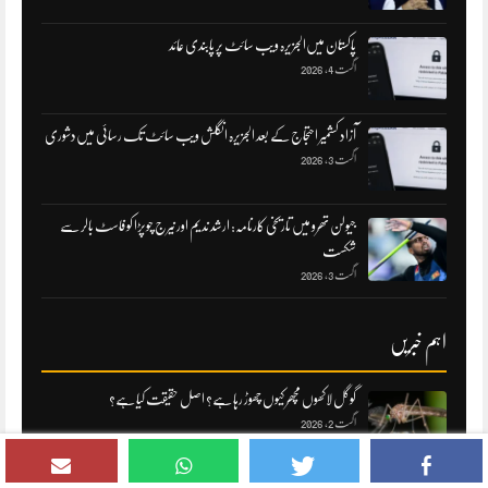
پاکستان میں‌الجزیرہ ویب سائٹ پر پابندی عائد
اگست 4, 2026
آزاد کشمیر احتجاج کے بعد الجزیرہ انگلش ویب سائٹ تک رسائی میں‌دشوری
اگست 3, 2026
جیولن تھرو میں تاریخی کارنامہ: ارشد ندیم اور نیرج چوپڑا کو فاسٹ بالر سے
شکست
اگست 3, 2026
اہم خبریں
گوگل لاکھوں مچھر کیوں چھوڑ رہا ہے؟ اصل حقیقت کیا ہے؟
اگست 2, 2026