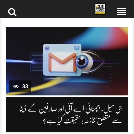
Skip
to
content
33
جی میل، جیمنائی اے آئی اور صارفین کے ڈیٹا
سے متعلق تنازعہ: حقیقت کیا ہے؟