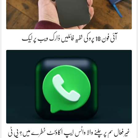
آئی فون 18 پرو کی خفیہ فائلیں ڈارک ویب پر لیک
غیر فعال سم پر چلنے والا واٹس ایپ اکاؤنٹ خطرے میں؟ پی ٹی