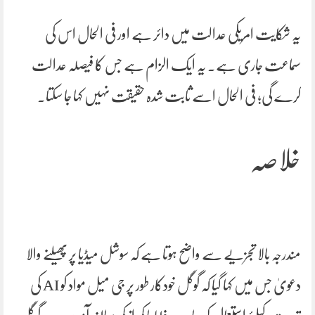
یہ شکایت امریکی عدالت میں دائر ہے اور فی الحال اس کی
سماعت جاری ہے۔ یہ ایک الزام ہے جس کا فیصلہ عدالت
کرے گی؛ فی الحال اسے ثابت شدہ حقیقت نہیں کہا جا سکتا۔
خلاصہ
مندرجہ بالا تجزیے سے واضح ہوتا ہے کہ سوشل میڈیا پر پھیلنے والا
دعویٰ جس میں کہا گیا کہ گوگل خودکار طور پر جی میل مواد کو AI کی