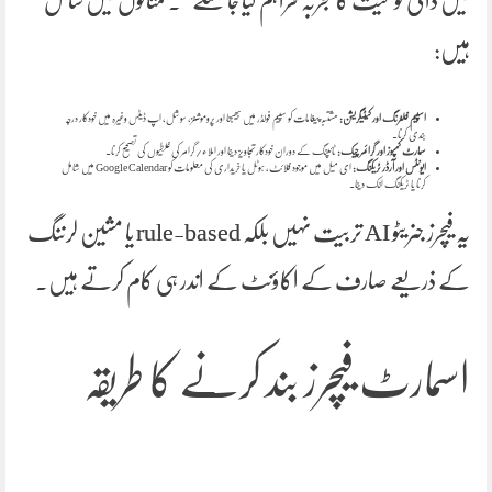
میں ذاتی نوعیت کا تجربہ فراہم کیا جا سکے”۔ مثالوں میں شامل
ہیں:
اسپیم فلٹرنگ اور کیٹیگریشن:
مشتبہ پیغامات کو سپیم فولڈر میں بھیجنا اور پروموشنز، سوشل، اپ ڈیٹس وغیرہ میں خودکار درجہ
بندی کرنا۔
سمارٹ کمپوز اور گرائمر چیک:
ٹائپنگ کے دوران خودکار تجاویز دینا اور املاء/گرامر کی غلطیوں کی تصحیح کرنا۔
ایونٹس اور آرڈر ٹریکنگ:
ای میل میں موجود فلائٹ، ہوٹل یا خریداری کی معلومات کو Google Calendar میں شامل
کرنا یا ٹریکنگ لنک دینا۔
یہ فیچرز جنریٹو AI تربیت نہیں بلکہ rule-based یا مشین لرننگ
کے ذریعے صارف کے اکاؤنٹ کے اندر ہی کام کرتے ہیں۔
اسمارٹ فیچرز بند کرنے کا طریقہ