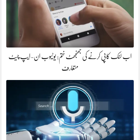
اب لنک کاپی کرنے کی جھنجھٹ ختم: یوٹیوب ان-ایپ چیٹ
متعارف