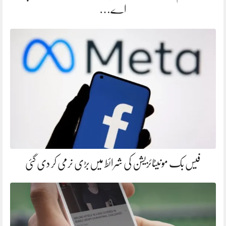
اے…
فیس بک مونیٹائزیشن کی شرائط میں‌بڑی نرمی کر دی گئی