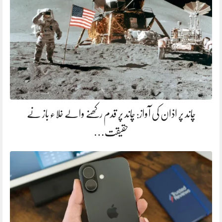
چاند پر اذان کی آواز: چاند پر قدم رکھنے والے خلاء باز نے
حقیقت…