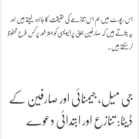
اس رپورٹ میں ہم اس تنازعے کی حقیقت کا جائزہ لیتے ہیں اور
یہ بتاتے ہیں کہ صارفین اپنی پرائیویسی کو بہتر طور پر کس طرح محفوظ
کر سکتے ہیں۔
جی میل، جیمنائی اور صارفین کے
ڈیٹا: تنازع اور ابتدائی دعوے