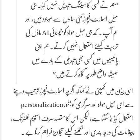
“ہم نے کسی کا سیٹنگ تبدیل نہیں کیا۔ جی
میل اسمارٹ فیچرز کئی سالوں سے موجود ہیں، اور
ہم آپ کے جی میل مواد کو جیمنائی AI ماڈل کی
تربیت کیلئے استعمال نہیں کرتے۔ ہم اپنی
پالیسیوں میں کسی بھی تبدیلی کے بارے میں
ہمیشہ واضح طور پر آگاہ کرتے ہیں”
اسی بیان میں کمپنی نے کہا کہ اگرچہ اسمارٹ فیچرز ترتیب دینے
سے ای میل مواد اور سرگرمی کو بطور personalization
استعمال کیا جا سکتا ہے، لیکن اس کا مقصد صرف اسپیم فلٹرنگ،
پیغامات کی درجہ بندی اور لکھنے کیلئے تجاویز فراہم کرنا ہے۔