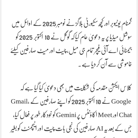
گمنام یوٹیوبر اور کچھ سکیورٹی بلاگز نے نومبر 2025 کے اوائل میں
سوشل میڈیا پر یہ دعویٰ عام کیا کہ گوگل نے 10 اکتوبر 2025 کو
جیمنائی اے آئی فیچر تمام جی میل، چیٹ اور میٹ صارفین کیلئے
خاموشی سے آن کر دیا ہے۔
کلاس ایکشن مقدمہ کی شکایت میں بھی دعویٰ کیا گیا ہے کہ
Google نے 10 اکتوبر 2025 کو اپنے صارفین کے Gmail,
Chat اور Meet اکاؤنٹس پر Gemini کو خودکار طور پر فعال کیا،
جس کے بعد یہ AI صارفین کی نجی بات چیت اور اٹیچمنٹ کو بغیر