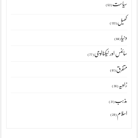
سیاست
(53)
کھیل
(133)
دنیا
(84)
سائنس اور ٹیکنالوجی
(77)
متفرق
(61)
زاویہ
(36)
مذہب
(31)
اسلام
(29)