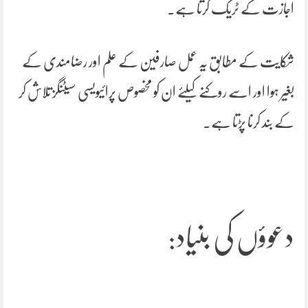
اجازت کے ٹریک کرتا ہے۔
شکایت کے مطابق یہ عمل صارفین کے علم اور رضامندی کے
بغیر ہوا اور اسے روکنے کیلئے ان کو مخصوص پرائیویسی سیٹنگز تلاش کر
کے بند کرنا پڑتا ہے۔
دعوؤں کی بنیاد: