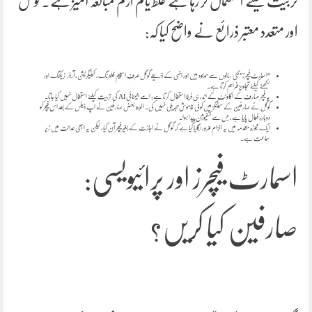
تربیت کیلئے استعمال کر رہا ہے غلط یا کم از کم مبالغہ آمیز ہے۔ گوگل
اور متعدد معتبر ذرائع نے واضح کیا کہ:
“اسمارٹ فیچرز” کئی سالوں سے موجود ہیں اور انہی کے ذریعے گوگل صرف اسپیم فلٹرنگ، کیٹیگریشن، آرڈر ٹریکنگ اور
لکھنے کیلئے تجاویز فراہم کرتا ہے۔
یہ فیچر صارف کے اکاؤنٹ کے اندر ہی ڈیٹا استعمال کرتا ہے؛ اسے جیمنائی AI کی تربیت کیلئے استعمال نہیں کیا جاتا۔
گوگل نے صارفین کے سیٹنگز میں کوئی خاموش تبدیلی نہیں کی۔ البتہ بعض صارفین نے اپ ڈیٹس کے بعد اس فیچر کو
دوبارہ فعال پایا ہے، جس سے کنفیوژن پیدا ہوا۔
ایک مجوزہ مقدمہ میں یہ الزام ضرور لگایا گیا ہے کہ گوگل نے اجازت کے بغیر فیچر آن کیا، لیکن یہ ابھی عدالت میں زیر
سماعت ہے۔
اسمارٹ فیچرز اور پرائیویسی:
صارفین کیا کریں؟