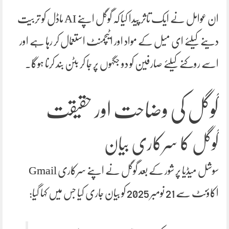
ان عوامل نے ایک تاثر پیدا کیا کہ گوگل اپنے AI ماڈل کو تربیت
دینے کیلئے ای میل کے مواد اور اٹیچمنٹ استعمال کر رہا ہے اور
اسے روکنے کیلئے صارفین کو دو جگہوں پر جا کر بٹن بند کرنا ہوگا۔
گوگل کی وضاحت اور حقیقت
گوگل کا سرکاری بیان
سوشل میڈیا پر شور کے بعد گوگل نے اپنے سرکاری Gmail
اکاؤنٹ سے 21 نومبر 2025 کو بیان جاری کیا جس میں کہا گیا: