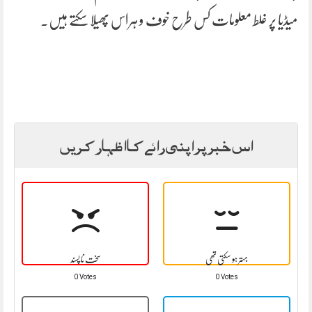
میڈیا پر غلط معلومات کس طرح خوف و ہراس پھیلا سکتے ہیں۔
اس خبر پر اپنی رائے کا اظہار کریں
بہتر ہو سکتی تھی
سخت نا پسند
0 Votes
0 Votes