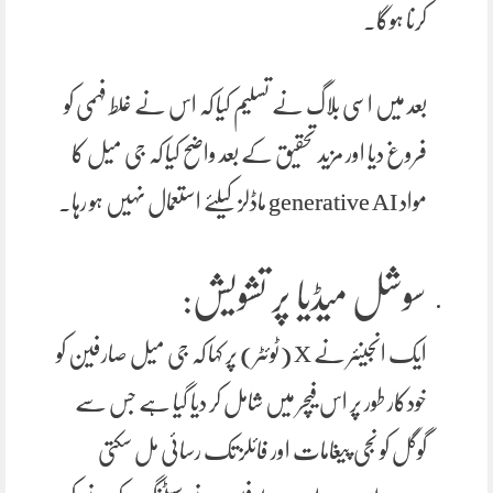
کرنا ہوگا۔
بعد میں اسی بلاگ نے تسلیم کیا کہ اس نے غلط فہمی کو
فروغ دیا اور مزید تحقیق کے بعد واضح کیا کہ جی میل کا
مواد generative AI ماڈلز کیلئے استعمال نہیں ہو رہا۔
سوشل میڈیا پر تشویش:
ایک انجینئر نے X (ٹوئٹر) پر کہا کہ جی میل صارفین کو
خودکار طور پر اس فیچر میں شامل کر دیا گیا ہے جس سے
گوگل کو نجی پیغامات اور فائلز تک رسائی مل سکتی