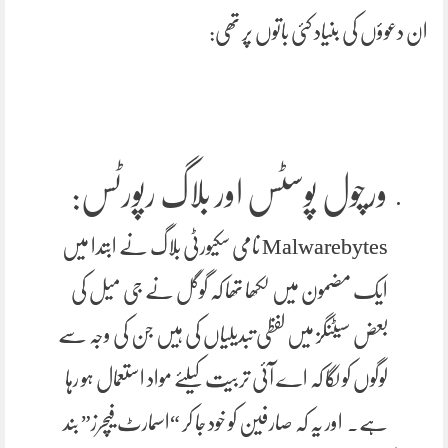
ان دعوؤں کی بنیاد کئی باتوں پر تھی:
ورچول پوسٹس اور بلاگ رپورٹس:
Malwarebytes نامی سکیورٹی بلاگ نے ابتدا میں
ایک مضمون میں لکھا تھا کہ گوگل نے جی میل کی
بعض سیٹنگز میں لفظی تبدیلیاں کی ہیں جن کی وجہ سے
لوگوں کو لگا کہ اے آئی تربیت کیلئے مواد استعمال ہو رہا
ہے۔ اور یہ کہ صارفین کو خود جا کر “اسمارٹ فیچرز” بند