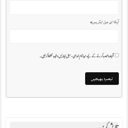
آپکا ای میل ایڈریس
*
آئیندہ تبصرہ کرنے کے لیے میرا نام اور ای-میل ایڈریس وغیرہ محفوظ کر لیں۔
تلاش کریں