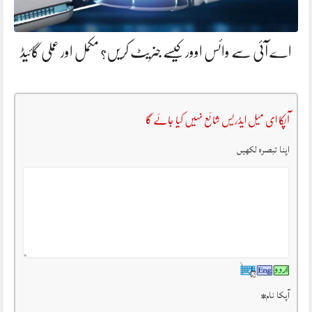
اے آئی سے وائس اوور کیسے جنریٹ کریں؟ مکمل اور عملی گائیڈ
آپکا ای میل ایڈریس شائع نہیں کیا جائے گا
اپنا تبصرہ لکھیں
آپکا نام
*