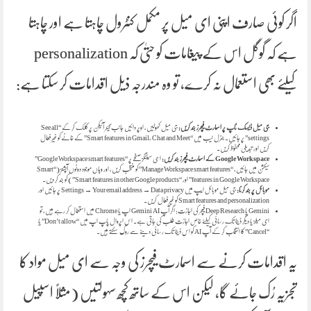
اگر کوئی صارف اپنی ای میل پر مکمل کنٹرول چاہتا ہے اور چاہتا
ہے کہ گوگل اس کے پیغامات کو حتیٰ کہ personalization
کیلئے بھی استعمال نہ کرے، تو وہ مندرجہ ذیل اقدامات کر سکتا ہے:
جی میل ڈیسک ٹاپ پر اسمارٹ فیچرز بند کریں:
جی میل کھولیں، اوپر دائیں جانب گیئر آئیکن پر کلک کر کے “See all
settings” پر جائیں۔ جنرل ٹیب میں “Smart features in Gmail, Chat and Meet” کے خانے کو غیر فعال
کریں اور تبدیلی محفوظ کریں۔
Google Workspace کے اسمارٹ فیچرز بند کریں:
اسی سیٹنگز صفحے پر “Google Workspace smart features”
سیکشن میں جائیں، “Manage Workspace smart features” کو منتخب کریں، اور وہاں موجود دونوں آپشنز (“Smart
features in Google Workspace” اور “Smart features in other Google products”) کو بند کر دیں۔
موبائل پر بند کرنا:
جی میل موبائل ایپ میں Settings → Your email address → Data privacy پر جائیں اور
Smart features and personalization کو غیر فعال کریں۔
Gemini یا Deep Research فیچر کی اجازت: اگر آپ Gemini AI اپ یا Chrome میں استعمال کر رہے ہیں، تو
ای میلز یا دیگر ڈیٹا تک رسائی کیلئے خاص اجازت طلب کی جاتی ہے۔ اس اپروال پاپ اپ میں “Don’t allow” یا
“Cancel” کا انتخاب کر کے آپ AI کو اس ڈیٹا تک رسائی دینے سے روک سکتے ہیں۔
یہ اقدامات کرنے سے اسمارٹ فیچرز کی وجہ سے ای میل مواد کا
تجزیہ رُک جائے گا، لیکن اس کے ساتھ کچھ سہولتیں (مثلاً اسپیل