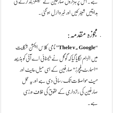
ہے۔ اس پر ہزاروں صارفین نے سیٹنگز بند کرنے کی
ہدایتیں شیئر کیں اور خبر وائرل ہو گئی۔
مجوزہ مقدمہ:
“
Thele v. Google
” نامی کلاس ایکشن شکایت
میں الزام لگایا گیا کہ گوگل نے جیمنائی اے آئی کو بذریعہ
“اسمارٹ فیچرز” صارفین کے ای میل، چیٹ اور
میٹ مواصلات تک رسائی دی ہے اور یہ عمل
صارفین کی رازداری کے حقوق کی خلاف ورزی
ہے۔