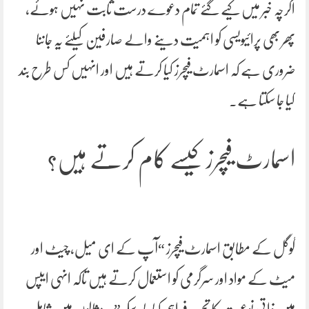
اگرچہ خبر میں کیے گئے تمام دعوے درست ثابت نہیں ہوئے،
پھر بھی پرائیویسی کو اہمیت دینے والے صارفین کیلئے یہ جاننا
ضروری ہے کہ اسمارٹ فیچرز کیا کرتے ہیں اور انہیں کس طرح بند
کیا جا سکتا ہے۔
اسمارٹ فیچرز کیسے کام کرتے ہیں؟
گوگل کے مطابق اسمارٹ فیچرز “آپ کے ای میل، چیٹ اور
میٹ کے مواد اور سرگرمی کو استعمال کرتے ہیں تاکہ انہی ایپس