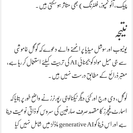
چیک، آٹو کمپوز، فلٹرنگ) بھی متاثر ہو سکتی ہیں۔
نتیجہ
یوٹیوب اور سوشل میڈیا پر اٹھنے والے دعوے کہ گوگل خاموشی
سے جی میل مواد کو جیمنائی AI کی تربیت کیلئے استعمال کر رہا ہے،
معتبر ذرائع کے مطابق درست نہیں ہیں۔
گوگل، دی ورج اور کئی دیگر ٹیکنالوجی رپورٹرز نے واضح طور پر بتایا کہ
اسمارٹ فیچرز کا مقصد صرف صارفین کی سروس کو ذاتی نوعیت دینا
ہے اور اس ڈیٹا کو generative AI ماڈلز میں شامل نہیں کیا