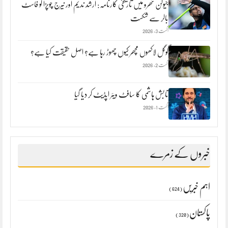
جیولن تھرو میں تاریخی کارنامہ: ارشد ندیم اور نیرج چوپڑا کو فاسٹ
بالر سے شکست
اگست 3, 2026
گوگل لاکھوں مچھر کیوں چھوڑ رہا ہے؟ اصل حقیقت کیا ہے؟
اگست 2, 2026
تابش ہاشمی کا سافٹ ویئر اپڈیٹ کر دیا گیا
اگست 1, 2026
خبروں کے زمرے
اہم خبریں
(624)
پاکستان
(320)