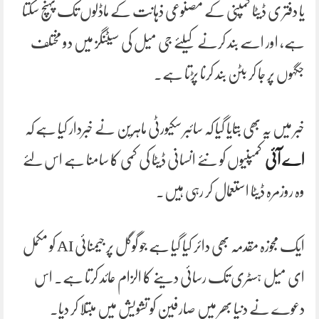
یا دفتر ی ڈیٹا کمپنی کے مصنوعی ذہانت کے ماڈلوں تک پہنچ سکتا
ہے، اور اسے بند کرنے کیلئے جی میل کی سیٹنگز میں دو مختلف
جگہوں پر جا کر بٹن بند کرنا پڑتا ہے۔
خبر میں یہ بھی بتایا گیا کہ سائبر سکیورٹی ماہرین نے خبردار کیا ہے کہ
اے آئی
کمپنیوں کو نئے انسانی ڈیٹا کی کمی کا سامنا ہے اس لئے
وہ روزمرہ ڈیٹا استعمال کر رہی ہیں۔
ایک مجوزہ مقدمہ بھی دائر کیا گیا ہے جو گوگل پر جیمنائی AI کو مکمل
ای میل ہسٹری تک رسائی دینے کا الزام عائد کرتا ہے۔ اس
دعوے نے دنیا بھر میں صارفین کو تشویش میں مبتلا کر دیا۔