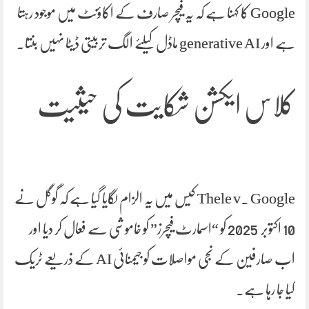
Google کا کہنا ہے کہ یہ فیچر صارف کے اکاؤنٹ میں موجود رہتا
ہے اور generative AI ماڈل کیلئے الگ تربیتی ڈیٹا نہیں بنتا۔
کلاس ایکشن شکایت کی حیثیت
Thele v. Google کیس میں یہ الزام لگایا گیا ہے کہ گوگل نے
10 اکتوبر 2025 کو “اسمارٹ فیچرز” کو خاموشی سے فعال کر دیا اور
اب صارفین کے نجی مواصلات کو جیمنائی AI کے ذریعے ٹریک
کیا جا رہا ہے۔