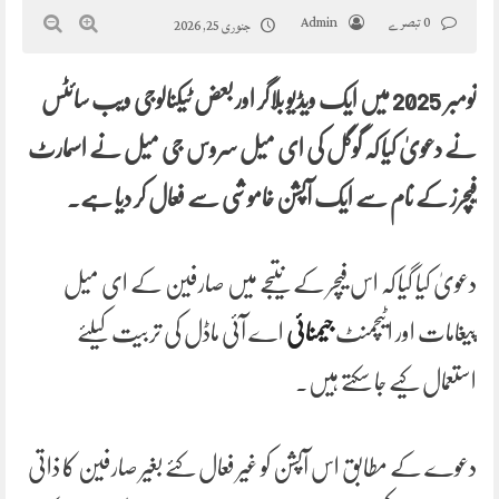
0 تبصرے
Admin
جنوری 25, 2026
نومبر 2025 میں ایک ویڈیو بلاگر اور بعض ٹیکنالوجی ویب سائٹس
نے دعویٰ کیا کہ گوگل کی ای میل سروس جی میل نے اسمارٹ
فیچرز کے نام سے ایک آپشن خاموشی سے فعال کر دیا ہے۔
دعویٰ کیا گیا کہ اس فیچر کے نتیجے میں صارفین کے ای میل
پیغامات اور اٹیچمنٹ
جیمنائی
اے آئی ماڈل کی تربیت کیلئے
استعمال کیے جا سکتے ہیں۔
دعوے کے مطابق اس آپشن کو غیر فعال کئے بغیر صارفین کا ذاتی