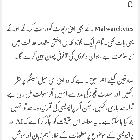
جاتا.
Malwarebytes نے بھی اپنی رپورٹ کو درست کرتے ہوئے
یہی بات کہی۔ تاہم ایک مجوزہ کلاس ایکشن مقدمہ عدالت میں
زیر سماعت ہے، جو ان دعوؤں کی قانونی چھان بین کرے گا۔
صارفین کیلئے اہم سبق یہ ہے کہ وہ اپنی ای میل سیٹنگز پر نظر
رکھیں اور اسمارٹ فیچرز کی مدد سے انہیں اگر سہولت مل رہی ہے
تو اسے جاری رکھیں، لیکن اگر پرائیویسی کی فکر زیادہ ہے تو انہیں
بند کیا جا سکتا ہے۔ یہ معاملہ اس حقیقت کو اجاگر کرتا ہے کہ AI اور
پرائیویسی کے موضوع پر معلومات کے خلا، مبہم زبان اور سوشل