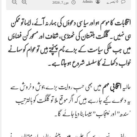
0 تبصرے
Admin
جون 7, 2026
انتخابات کا موسم ہو اور سیاسی دعوؤں کی بہار نہ آئے، ایسا تو ممکن
ہی نہیں۔ گلگت بلتستان کی ٹھنڈی، شفاف اور مسحور کن فضاؤں
میں جب ملکی سیاست کے بڑے نام پہنچتے ہیں تو عوام کو سہانے
خواب دکھانے کا سلسلہ شروع ہو جاتا ہے۔
حالیہ
انتخابی مہم
میں بھی حسبِ روایت بڑے جوش و خروش سے
یہ دعوے کیے جا رہے ہیں کہ اگر موقع ملا تو گلگت کو بالترتیب
"سندھ” اور "پنجاب” جیسا بنا دیا جائے گا۔