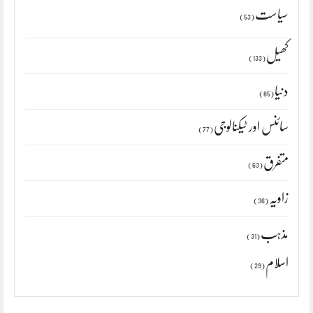
سیاست
(53)
کھیل
(133)
دنیا
(85)
سائنس اور ٹیکنالوجی
(77)
متفرق
(63)
زاویہ
(36)
مذہب
(31)
اسلام
(29)