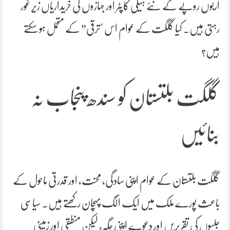
اربوں روپے کے نئے ہیلی کاپٹر اور جہازوں کی خریداریاں زیرِ غور
رہتی ہیں۔ کیا گلگت کے عوام اس "ترقی” کے متحمل ہو سکتے
ہیں؟
گلگت بلتستان کو سندھ پنجاب نہ
بنائیں
گلگت بلتستان کے عوام اپنی سادگی، محنت، اور قدرتی ماحول کے
باعث پورے ملک میں ایک الگ پہچان رکھتے ہیں۔ سیاسی
جلسوں کی تقریریں اور دعوے اپنی جگہ، لیکن منطقی اور زمینی