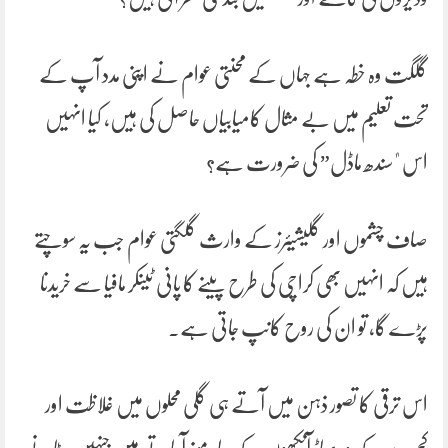
گلگت وہ خطہ ہے جہاں کے محنتی عوام نے اپنی مدد آپ کے
تحت تعلیم میں بے مثال کامیابیاں حاصل کی ہیں، کیا انہیں
اس "سندھ ماڈل” کی ضرورت ہے؟
صاف چشموں اور گلیشیئرز کے وارث گلگتی عوام جب یہ سوچتے
ہیں کہ انہیں بھی کراچی کی طرح پینے کا پانی ٹینکر مافیا سے خریدنا
پڑے گا، تو ان کی روح کانپ جاتی ہے۔
اس ترقی کا تصور ذہن میں آتے ہی گلی محلوں میں غلاظت اور