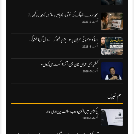
بغیر خریدے شاپنگ کی خوشی، ڈوپامین سائٹس کا حیران کن راز
اگست 6, 2026
دنیا کو موسمیاتی بحران پر سوچنے پر مجبورکرنے والی گریٹا تھنبرگ
اگست 6, 2026
کشمیر بھی عمران خان بھی:آ خر 5 اگست ہی کیوں؟
اگست 5, 2026
اہم خبریں
پاکستان میں‌الجزیرہ ویب سائٹ پر پابندی عائد
اگست 4, 2026