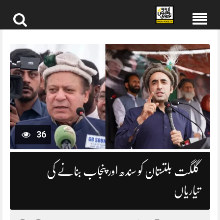
Skip
to
content
36
گلگت بلتستان کو سندھ اور پنجاب بنانے کی
تیاریاں