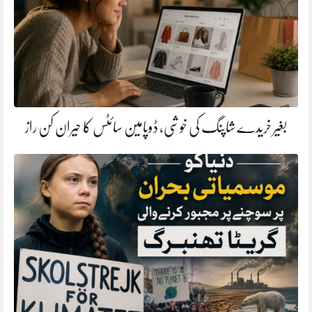
بغیر خریدے شاپنگ کی خوشی، ڈوپامین سائٹس کا حیران کن راز