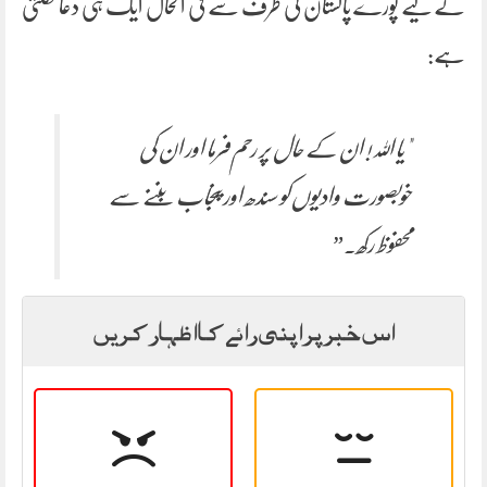
کے لیے پورے پاکستان کی طرف سے فی الحال ایک ہی دعا نکلتی
ہے:
"یا اللہ! ان کے حال پر رحم فرما اور ان کی
خوبصورت وادیوں کو سندھ اور پنجاب بننے سے
محفوظ رکھ۔”
اس خبر پر اپنی رائے کا اظہار کریں