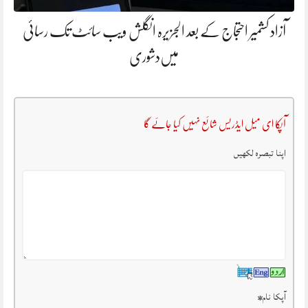
آزاد کشمیر احتجاج کے بعد الجزیرہ انگلش ویب سائٹ تک رسائی
میں‌دشوری
آپکا ای میل ایڈریس شائع نہیں کیا جائے گا
اپنا تبصرہ لکھیں
آپکا نام
*