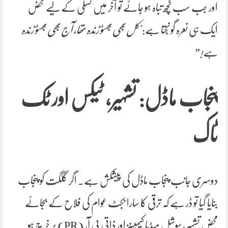
اور جب سب کچھ تباہ ہو جائے تو آخر میں تسلی کے لیے محض
ایک ہی نعرہ گونجتا ہے:
"کل بھی بھٹو زندہ تھا، آج بھی بھٹو زندہ
ہے!”
پنجاب ماڈل: تشہیر، ٹیکس اور ٹک
ٹاک
دوسری جانب پنجاب ماڈل کی پیشکش ہے۔ اگر گلگت کو پنجاب
بنایا گیا تو ڈر ہے کہ ترقی کا سارا بجٹ عوام کی فلاح کے بجائے
محض تشہیر، سوشل میڈیا کیمپینز اور ذاتی پی آر (PR) پر خرچ ہو