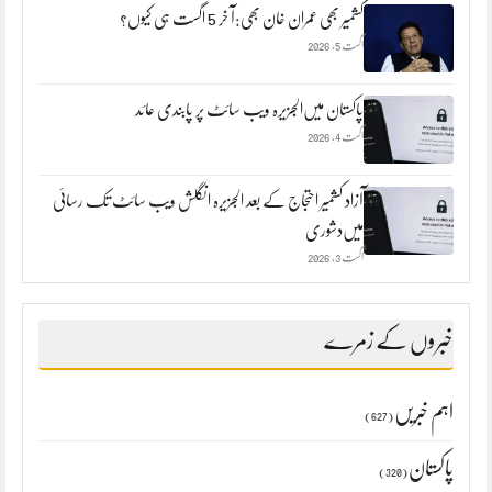
کشمیر بھی عمران خان بھی:آ خر 5 اگست ہی کیوں؟
اگست 5, 2026
پاکستان میں‌الجزیرہ ویب سائٹ پر پابندی عائد
اگست 4, 2026
آزاد کشمیر احتجاج کے بعد الجزیرہ انگلش ویب سائٹ تک رسائی
میں‌دشوری
اگست 3, 2026
خبروں کے زمرے
اہم خبریں
(627)
پاکستان
(320)