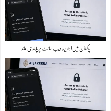
پاکستان میں‌الجزیرہ ویب سائٹ پر پابندی عائد