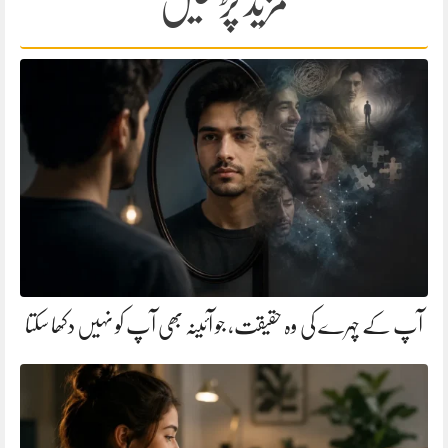
مزید پڑھیں
آپ کے چہرے کی وہ حقیقت، جو آئینہ بھی آپ کو نہیں دکھا سکتا