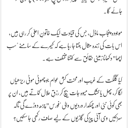
جائے گا۔
موجودہ پنجاب ماڈل، جس کی قیادت ایک خاتونِ اعلیٰ کر رہی ہیں،
اس بات کی زندہ مثال بنتا جا رہا ہے کہ کیمرے کے سامنے "سب
اچھا” دکھانا زمینی حقائق سے کتنا مختلف ہے۔
کیا گلگت کے غریب اور محنت کش عوام جو چھوٹی موٹی ریڑھیاں
لگا کر، پھل یا خشک میوہ جات بیچ کر رزقِ حلال کماتے ہیں، ان پر
بھی کوئی نئی اور چمکدار وردیوں والی "فورس” چڑھ دوڑے گی تاکہ
سڑکیں وی آئی پیز کی گاڑیوں کے لیے صاف رکھی جا سکیں؟