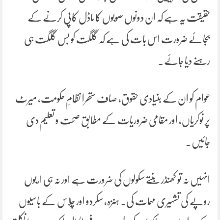
حقیقت یہ ہے کہ ان دونوں صوبوں کا ماڈل کاپی کرنے کے
بجائے ضرورت اس بات کی ہے کہ گلگت کو بس گلگت ہی
رہنے دیا جائے۔
عوام کو ان کے بنیادی حقوق، صاف ستھرا نظامِ حکومت، میرٹ
پر نوکریاں، اور مقامی ضروریات کے مطابق صحت و تعلیم دی
جائیں۔
انہیں نہ تو کھنڈر بنتے سکولوں کی ضرورت ہے اور نہ ہی اربوں
روپے کی تشہیری مہمات کی۔ ہنزہ، سکردو اور چلاس کے باسیوں