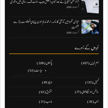
آزاد کشمیر احتجاج کے بعد الجزیرہ انگلش ویب سائٹ تک رسائی میں‌دشوری
اگست 3, 2026
جیولن تھرو میں تاریخی کارنامہ: ارشد ندیم اور نیرج چوپڑا کو فاسٹ بالر سے
شکست
اگست 3, 2026
خبروں کے زمرے
اہم خبریں
(627)
پاکستان
(320)
سیاست
(53)
کھیل
(133)
دنیا
(85)
سائنس اور ٹیکنالوجی
(77)
متفرق
(63)
زاویہ
(36)
مذہب
(31)