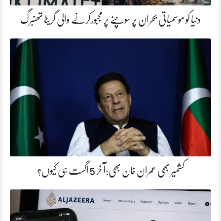
دنیا کو موسمیاتی بحران پر سوچنے پر مجبورکرنے والی گریٹا تھنبرگ
کشمیر بھی عمران خان بھی:آ خر 5 اگست ہی کیوں؟