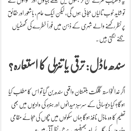
یہ دلفریب نعرے سن کر جلسوں میں بیٹھے جیالوں اور متوالوں نے
تو شاید خوب تالیاں بجائی ہوں گی، لیکن ایک عام، باشعور اور حقائق
پر نظر رکھنے والے شہری کے ذہن میں فوراً خطرے کی گھنٹیاں
بجنے لگتی ہیں۔
سندھ ماڈل: ترقی یا تنزلی کا استعارہ؟
اگر خدانخواستہ گلگت بلتستان واقعی سندھ بن گیا تو اس کا مطلب کیا
ہوگا؟ کیا دیوسائی کے سرسبز میدانوں اور ہنزہ کی وادیوں میں بھی
تعلیم کا وہ ماڈل نافذ ہوگا جہاں سکولوں میں بچوں کی بجائے مقامی
وڈیروں کی گائے اور بھینسیں بندھی نظر آتی ہیں؟