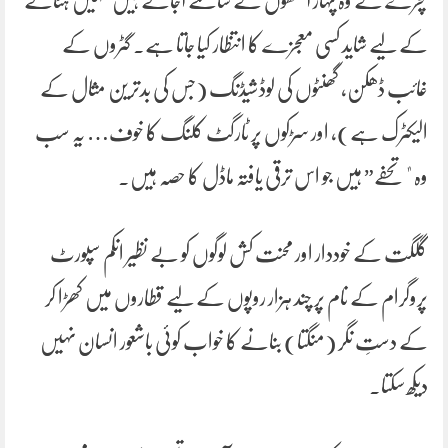
کچرے کے وہ پہاڑ آنکھوں کے سامنے آجاتے ہیں جنہیں ہٹانے
کے لیے شاید کسی معجزے کا انتظار کیا جاتا ہے۔ گٹروں کے
غائب ڈھکن، گھنٹوں کی لوڈشیڈنگ (جس کی بدترین مثال کے
الیکٹرک ہے)، اور سڑکوں پر ٹارگٹ کلنگ کا خوف… یہ سب
وہ "تحفے” ہیں جو اس ترقی یافتہ ماڈل کا حصہ ہیں۔
گلگت کے خوددار اور محنت کش لوگوں کو بے نظیر انکم سپورٹ
پروگرام کے نام پر چند ہزار روپوں کے لیے قطاروں میں کھڑا کر
کے دستِ نگر (منگتا) بنانے کا خواب کوئی باشعور انسان نہیں
دیکھ سکتا۔