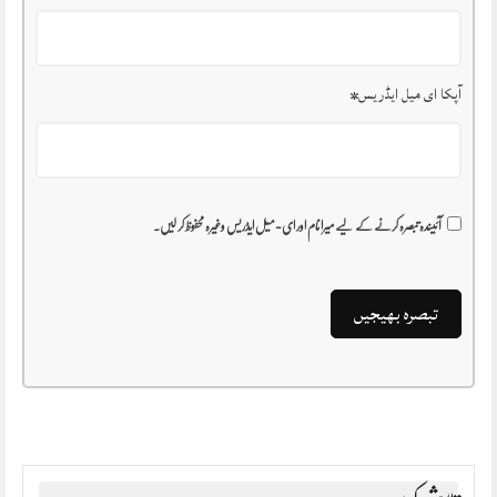
آپکا ای میل ایڈریس
*
آئیندہ تبصرہ کرنے کے لیے میرا نام اور ای-میل ایڈریس وغیرہ محفوظ کر لیں۔