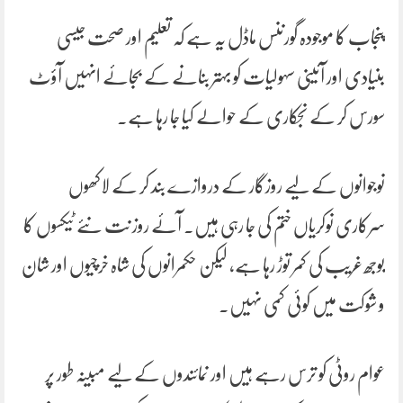
پنجاب کا موجودہ گورننس ماڈل یہ ہے کہ تعلیم اور صحت جیسی
بنیادی اور آئینی سہولیات کو بہتر بنانے کے بجائے انہیں آؤٹ
سورس کر کے نجکاری کے حوالے کیا جا رہا ہے۔
نوجوانوں کے لیے روزگار کے دروازے بند کر کے لاکھوں
سرکاری نوکریاں ختم کی جا رہی ہیں۔ آئے روز نت نئے ٹیکسوں کا
بوجھ غریب کی کمر توڑ رہا ہے، لیکن حکمرانوں کی شاہ خرچیوں اور شان
و شوکت میں کوئی کمی نہیں۔
عوام روٹی کو ترس رہے ہیں اور نمائندوں کے لیے مبینہ طور پر