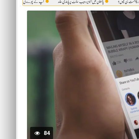
پاکستان میں‌الجزیرہ ویب سائٹ پر پابندی عائد
آپ کے چہرے کی وہ حقیقت، جو آئینہ بھی آپ کو نہیں دک
84