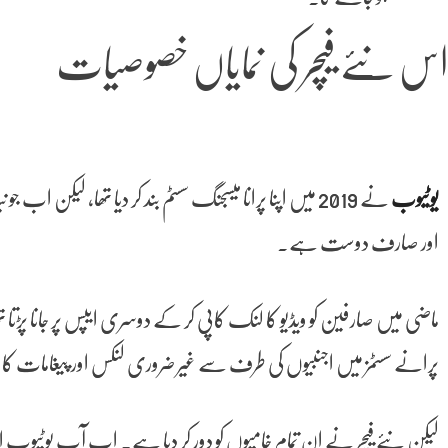
س نئے فیچر کی نمایاں خصوصیات
یوٹیوب
نے 2019 میں اپنا پرانا میسجنگ سسٹم بند کر دیا تھا، لیکن اب
اور صارف دوست ہے۔
ماضی میں صارفین کو ویڈیو کا لنک کاپی کر کے دوسری ایپس پر جانا پڑتا تھا
پرانے سسٹمز میں اجنبیوں کی طرف سے غیر ضروری لنکس اور پیغامات کا خط
لیکن نئے فیچر نے ان تمام خامیوں کو دور کر دیا ہے۔ اب آپ یوٹیوب ا