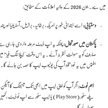
میں ہے۔ جون 2026 کے حالیہ اعلانات کے مطابق:
دستیابی:
اسے ابتدائی طور پر امریکہ، برطانیہ، برازیل، آسٹریلیا اور چن
پاکستان میں صورتحال:
چونکہ یہ اپ ڈیٹ مرحلہ وار دی جا رہی ہے،
صارف کو یہ سہولت نظر نہ آئے۔ یہ اس وقت "ایپلائنگ فیز” 
ہفتوں میں یہ خود بخود آپ کی یوٹیوب ایپ کا حصہ بن جائے گا۔
اہم نوٹ:
اگر آپ کو اپنی ایپ میں ابھی تک میسجنگ کا آئیکن نظر
پلے سٹور (Play Store) یا ایپ سٹور سے اپ ٹو
ہو جائے گا۔