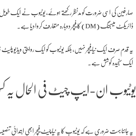
ڈائریکٹ میسجنگ (DM) کا فیچر دوبارہ متعارف کروا دیا ہے۔
یہ قدم صرف ایک نیا فیچر نہیں، بلکہ یوٹیوب کو ایک روایتی ویڈیو پلیٹ
ایک سنجیدہ کوشش ہے۔
وٹیوب ان-ایپ چیٹ فی الحال یہ 