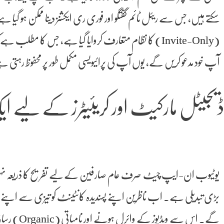
سکتے ہیں، جس سے ریئل ٹائم گفتگو اور فوری ری ایکشنز دینا ممکن ہو گیا ہ
(Invite-Only) کا نظام متعارف کروایا گیا ہے، جس کا م
آپ خود مدعو کریں گے، یوں آپ کی پرائیویسی مکمل طور پر محفوظ رہتی 
یجیٹل مارکیٹ اور کریئیٹرز کے لیے ای
یوٹیوب ان-ایپ چیٹ صرف عام صارفین کے لیے تفریح کا ذریعہ نہیں
بڑی تبدیلی ہے۔ اب ناظرین اپنے پسندیدہ کانٹینٹ کو تیزی سے اپنے 
گے۔ اس سے ویڈیوز کے وائرل ہونے اور نامیاتی (Organic) رسائی میں زبردست اضافہ ہوگا۔