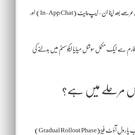
صارفین کی اسی ضرورت کو مدنظر رکھتے ہوئے، یوٹیوب نے ایک طویل عرصے بعد اپنا ان-ایپ چیٹ (In-App Chat) اور
 فارم سے ایک مکمل سوشل میڈیا ایکوسسٹم میں بدلنے کی
کس مرحلے میں ہے؟
یہ جاننا بہت ضروری ہے کہ یوٹیوب کا یہ نیا چیٹ فیچر ابھی ابتدائی تنصیب یا رول آؤٹ فیز (Gradual Rollout Phase)