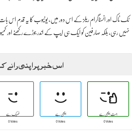
ٹک ٹاک اور انسٹاگرام ریلز کے اس دور میں، یوٹیوب کا یہ قدم اس ب
نہیں رہی، بلکہ صارفین کو ایک ہی ایپ کے اندر جوڑے رکھنے اور کمی
اس خبر پر اپنی رائے ک
بہت اچھی ہے
اچھی ہے
ٹھیک ہے
0 Votes
0 Votes
0 Votes