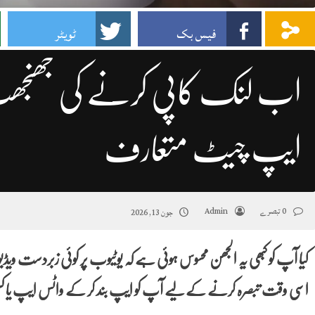
فیس بک
ٹویٹر
اب لنک کاپی کرنے کی جھنجھٹ
ایپ چیٹ متعارف
0 تبصرے
Admin
جون 13, 2026
کیا آپ کو کبھی یہ الجھن محسوس ہوئی ہے کہ یوٹیوب پر کوئی زبردست ویڈی
اسی وقت تبصرہ کرنے کے لیے آپ کو ایپ بند کر کے واٹس ایپ یا کسی اور