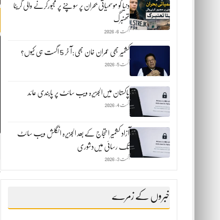
دنیا کو موسمیاتی بحران پر سوچنے پر مجبورکرنے والی گریٹا
تھنبرگ
اگست 6, 2026
کشمیر بھی عمران خان بھی:آ خر 5 اگست ہی کیوں؟
اگست 5, 2026
پاکستان میں‌الجزیرہ ویب سائٹ پر پابندی عائد
اگست 4, 2026
آزاد کشمیر احتجاج کے بعد الجزیرہ انگلش ویب سائٹ
تک رسائی میں‌دشوری
اگست 3, 2026
خبروں کے زمرے