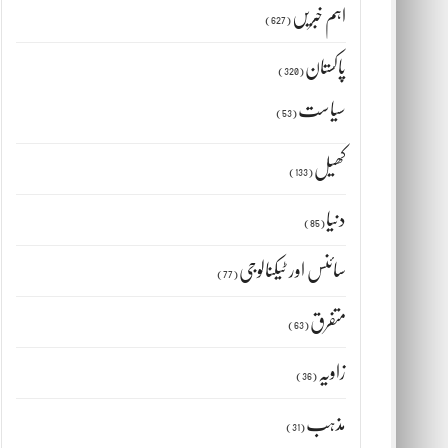
اہم خبریں
(627)
پاکستان
(320)
سیاست
(53)
کھیل
(133)
دنیا
(85)
سائنس اور ٹیکنالوجی
(77)
ی
متفرق
(63)
زاویہ
(36)
مذہب
(31)