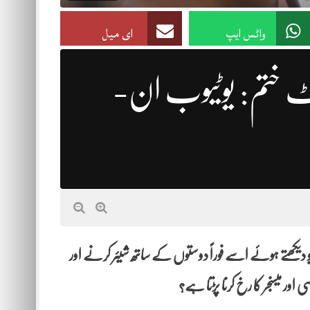
واٹس ایپ
ای میل
 ختم: یوٹیوب ان-
و دیکھتے ہوئے اسے فوراً دوستوں کے ساتھ شیئر کرنے اور
 میسنجر کا رخ کرنا پڑتا ہے؟