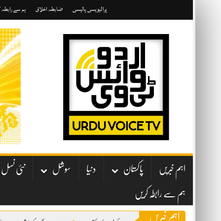
Skip
پرائیویسی پالیسی
ضابطہ اخلاق
ہم سے رابطہ 
to
content
اہم خبریں
پاکستان
دنیا
سوشل
نئی نسل
ہم سے رابطہ کریں
اہم خبریں