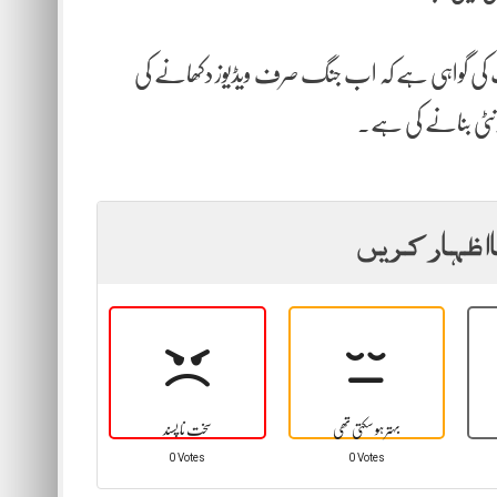
ات کی گواہی ہے کہ اب جنگ صرف ویڈیوز دکھانے کی
ونٹی بنانے کی ہے۔
ا اظہار کریں
بہتر ہو سکتی تھی
سخت نا پسند
0 Votes
0 Votes