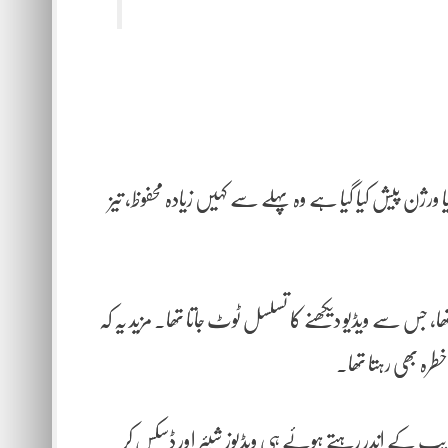
 جو نیا ورژن پیش کیا گیا ہے وہ پہلے سے کہیں زیادہ محفوظ، تیز
، جس سے ویڈیو دیکھنے کا تسلسل ٹوٹ جاتا تھا۔ مزید یہ کہ
رہ بھی رہتا تھا۔
یپ کے اندر رہتے ہوئے ہی ویڈیوز شیئر اور ڈسکس کر