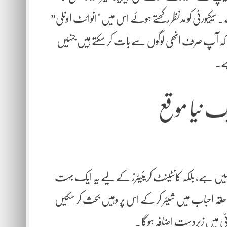
ے۔ سیکیورٹی کو مدنظر رکھتے ہوئے اس میں "انوائٹ اونلی”
طلب ہے کہ آپ صرف انھی لوگوں سے بات کر سکتے ہیں جنہیں
ہے۔
ک نیا موقع
 ہے، بلکہ کانٹینٹ کریئیٹرز کے لیے یہ ایک بہت
حلقہ احباب میں شیئر کر کے اس پر وہیں بحث کر سکیں