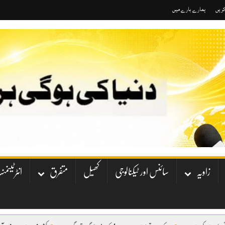
کریں
ہمارے بارے میں
زاویہ
سائنس اور ٹیکنالوجی
کھیل
متفرق
انٹرٹینم