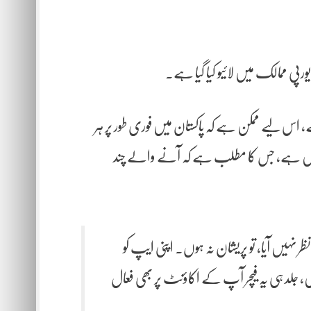
د یورپی ممالک میں لائیو کیا گیا ہے۔
 اس لیے ممکن ہے کہ پاکستان میں فوری طور پر ہر
میں ہے، جس کا مطلب ہے کہ آنے والے چند
 نہیں آیا، تو پریشان نہ ہوں۔ اپنی ایپ کو
 ڈیٹ رکھیں، جلد ہی یہ فیچر آپ کے اکاؤنٹ پر بھی فعال