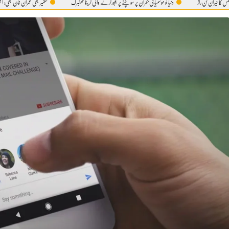
راز
دنیا کو موسمیاتی بحران پر سوچنے پر مجبورکرنے والی گریٹا تھنبرگ
کشمیر بھی عمران خان بھی:آ خر 5 اگست ہی کیوں؟