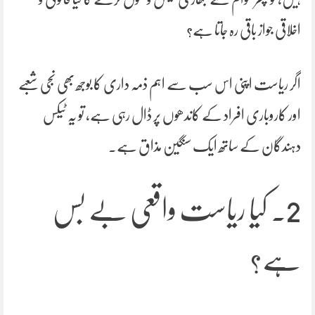
اخلاقی جواز باقی رہ جاتا ہے؟
اگر ریاست اپنی اس سب سے اہم ذمہ داری کا بوجھ بھی نجی شعبے
اور کاروباری افراد کے کاندھوں پر ڈال رہی ہے، تو یہ ٹیکس
دہندگان کے ساتھ ایک سنگین مذاق ہے۔
2. کیا ریاست واقعی بے بس
ہے؟