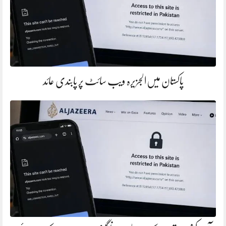
پاکستان میں‌الجزیرہ ویب سائٹ پر پابندی عائد