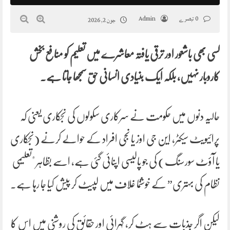
0 تبصرے
Admin
جون 2, 2026
کسی بھی باشعور اور ترقی یافتہ معاشرے میں تعلیم کو منافع بخش
کاروبار نہیں، بلکہ ایک بنیادی انسانی حق سمجھا جاتا ہے۔
حالیہ دنوں میں حکومت نے سرکاری سکولوں کی نجکاری یعنی کہ
پرائیویٹ سیکٹر، این جی اوز یا نجی افراد کے حوالے کرنے (نجکاری
یا آؤٹ سورسنگ) کی جو پالیسی اپنائی گئی ہے، اسے بظاہر "تعلیمی
نظام کی بہتری” کے خوشنما غلاف میں لپیٹ کر پیش کیا جا رہا ہے۔
لیکن اگر جذبات سے ہٹ کر، گہرائی اور حقائق کی روشنی میں اس کا