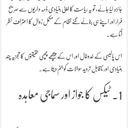
جائزہ لیا جائے، تو یہ ریاست کا اپنی بنیادی ذمہ داریوں سے صریح
فرار اور اپنے ہی بنائے گئے نظام کے مکمل زوال کا اعتراف نظر
آتا ہے۔
اس پالیسی کے خدوخال اور اس کے پیچھے چھپی حقیقتوں کا تجزیہ چند
بنیادی اور ناقابلِ تردید سوالات کو جنم دیتا ہے۔
1. ٹیکس کا جواز اور سماجی معاہدہ