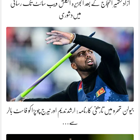
آزاد کشمیر احتجاج کے بعد الجزیرہ انگلش ویب سائٹ تک رسائی
میں‌دشوری
جیولن تھرو میں تاریخی کارنامہ: ارشد ندیم اور نیرج چوپڑا کو فاسٹ بالر
سے…