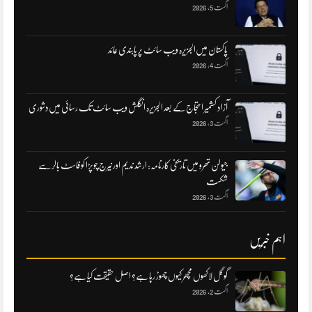
اگست 5, 2026
پاکستان میں‌الجزیرہ ویب سائٹ پر پابندی عائد
اگست 4, 2026
آزاد کشمیر احتجاج کے بعد الجزیرہ انگلش ویب سائٹ تک رسائی میں‌دشوری
اگست 3, 2026
جیولن تھرو میں تاریخی کارنامہ: ارشد ندیم اور نیرج چوپڑا کو فاسٹ بالر سے
شکست
اگست 3, 2026
اہم خبریں
گوگل لاکھوں مچھر کیوں چھوڑ رہا ہے؟ اصل حقیقت کیا ہے؟
اگست 2, 2026