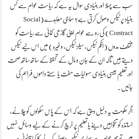
سب سے پہلا اور بنیادی سوال یہ ہے کہ ریاست عوام سے کس
بنیاد پر ٹیکس وصول کرتی ہے؟ سماجی معاہدے (Social
Contract) کی رو سے عوام اپنی گاڑھی کمائی سے ریاست کو
مختلف مدوں (انکم ٹیکس، سیلز ٹیکس، وغیرہ) میں اس لیے ٹیکس
دیتے ہیں تاکہ ان کے جان و مال کے تحفظ کے ساتھ ساتھ صحت
اور تعلیم جیسی بنیادی سہولیات مفت یا سستے داموں فراہم کی
جائیں۔
اگر حکومت یہ دلیل دیتی ہے کہ اس کے پاس سکولوں کو چلانے،
اساتذہ کو تنخواہیں دینے یا تعلیم پر خرچ کرنے کے لیے وسائل نہیں
ہیں، تو پھر عوام سے بھاری ٹیکس وصول کرنے کا کیا قانونی و