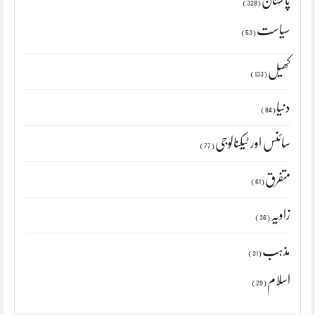
پاکستان
(320)
سیاست
(53)
کھیل
(133)
دنیا
(84)
سائنس اور ٹیکنالوجی
(77)
متفرق
(61)
زاویہ
(36)
مذہب
(31)
اسلام
(29)