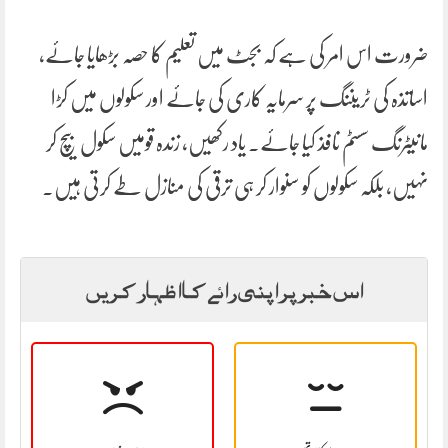
ضرورت اس امر کی ہے کہ بجٹ میں تعلیم کا حصہ بڑھایا جائے،
اساتذہ کی ٹریننگ پر سرمایہ کاری کی جائے اور سکولوں میں کڑا
مانیٹرنگ سسٹم نافذ کیا جائے۔ یاد رکھیں، زندہ قومیں سکول بیچ کر
نہیں، بلکہ سکولوں کو سنوار کر ہی ترقی کی منازل طے کرتی ہیں۔
اس خبر پر اپنی رائے کا اظہار کریں