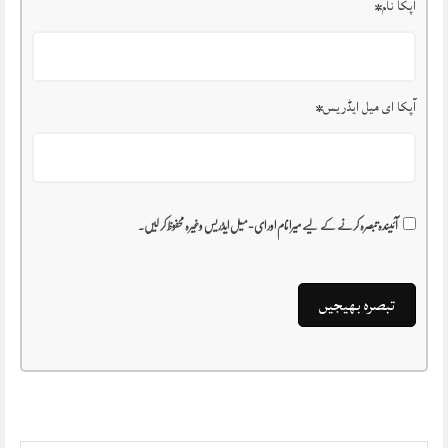
آپکا نام
*
آپکا ای میل ایڈریس
*
آئیندہ تبصرہ کرنے کے لیے میرا نام اور ای-میل ایڈریس وغیرہ محفوظ کر لیں۔