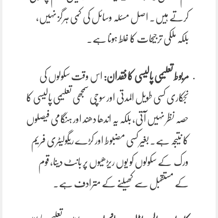
کرتے ہیں۔ اصل مسئلہ وسائل کی کمی ہرگز نہیں،
بلکہ ملکی ترجیحات کا غلط ہونا ہے۔
مربوط تعلیمی پالیسی کا فقدان:
اس وقت سکولوں کی
نجکاری کسی طویل المدتی اور سوچی سمجھی تعلیمی پالیسی کا
حصہ نظر نہیں آتی، بلکہ یہ اندھا دھند اور ہنگامی فیصلوں
کا نتیجہ ہے۔ بغیر کسی مضبوط اور کڑے ریگولیٹری فریم
ورک کے سکولوں کو یوں ریڑھیوں پر بانٹ دینا، قوم
کے مستقبل سے کھیلنے کے مترادف ہے۔