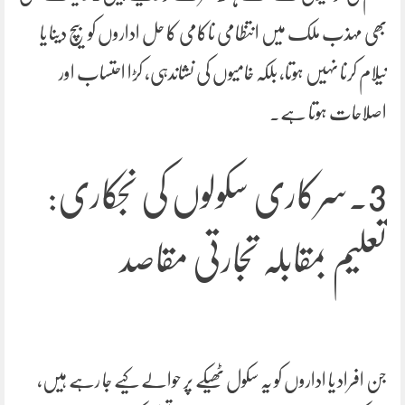
بھی مہذب ملک میں انتظامی ناکامی کا حل اداروں کو بیچ دینا یا
نیلام کرنا نہیں ہوتا، بلکہ خامیوں کی نشاندہی، کڑا احتساب اور
اصلاحات ہوتا ہے۔
3.سرکاری سکولوں کی نجکاری:
تعلیم بمقابلہ تجارتی مقاصد
جن افراد یا اداروں کو یہ سکول ٹھیکے پر حوالے کیے جا رہے ہیں،