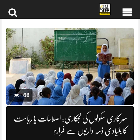
Skip
to
content
66
سرکاری سکولوں کی نجکاری: اصلاحات یا ریاست
کا بنیادی ذمہ داریوں سے فرار؟