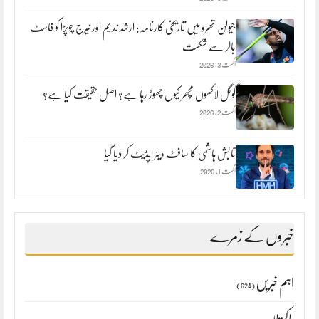
جیولن تھرو میں تاریخی کارنامہ: ارشد ندیم اور نیرج چوپڑا کو فاسٹ
بالر سے شکست
اگست 3, 2026
گوگل لاکھوں مچھر کیوں چھوڑ رہا ہے؟ اصل حقیقت کیا ہے؟
اگست 2, 2026
تابش ہاشمی کا سافٹ ویئر اپڈیٹ کر دیا گیا
اگست 1, 2026
خبروں کے زمرے
اہم خبریں
(624)