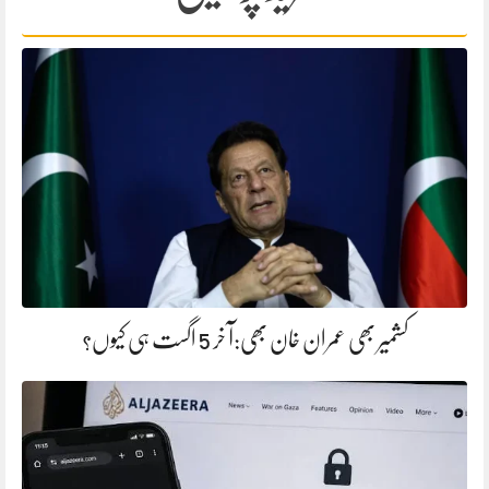
کشمیر بھی عمران خان بھی:آ خر 5 اگست ہی کیوں؟