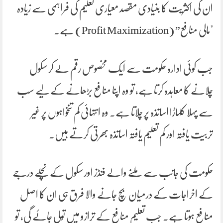
ان کی اکثریت کا بنیادی مقصد معیاری تعلیم کی فراہمی سے زیادہ
"مالی منافع” (Profit Maximization) ہے۔
جب کوئی ادارہ حکومت سے ایک مخصوص رقم لے کر سکول
چلانے کا معاہدہ کرتا ہے، تو وہ اپنا منافع بڑھانے کے لیے سب
سے پہلا کلہاڑا اساتذہ پر چلاتا ہے۔ وہ انتہائی کم تنخواہوں پر غیر
تربیت یافتہ اور کم تعلیم یافتہ اساتذہ بھرتی کرتے ہیں۔
حکومت کی جانب سے ملنے والے فنڈز اور سکول کے نچلے درجے
کے اخراجات کے درمیان بچ جانے والا فرق ہی ان کا اصل
منافع ہوتا ہے۔ جب تعلیم منافع کے ترازو میں تولی جائے گی، تو