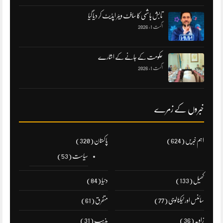
تابش ہاشمی کا سافٹ ویئر اپڈیٹ کر دیا گیا
اگست 1, 2026
حکومت کے جانے کے اشارے
اگست 1, 2026
خبروں کے زمرے
اہم خبریں
(624)
پاکستان
(320)
سیاست
(53)
کھیل
(133)
دنیا
(84)
سائنس اور ٹیکنالوجی
(77)
متفرق
(61)
زاویہ
(36)
مذہب
(31)