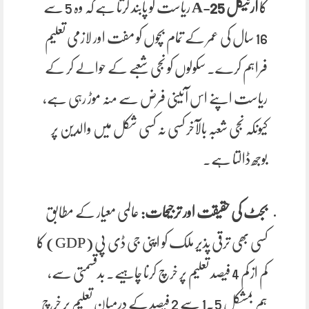
کا
آرٹیکل 25-A
ریاست کو پابند کرتا ہے کہ وہ 5 سے
16 سال کی عمر کے تمام بچوں کو مفت اور لازمی تعلیم
فراہم کرے۔ سکولوں کو نجی شعبے کے حوالے کر کے
ریاست اپنے اس آئینی فرض سے منہ موڑ رہی ہے،
کیونکہ نجی شعبہ بالآخر کسی نہ کسی شکل میں والدین پر
بوجھ ڈالتا ہے۔
بجٹ کی حقیقت اور ترجیحات:
عالمی معیار کے مطابق
کسی بھی ترقی پذیر ملک کو اپنی جی ڈی پی (GDP) کا
کم از کم 4 فیصد تعلیم پر خرچ کرنا چاہیے۔ بدقسمتی سے،
ہم بمشکل 1.5 سے 2 فیصد کے درمیان تعلیم پر خرچ