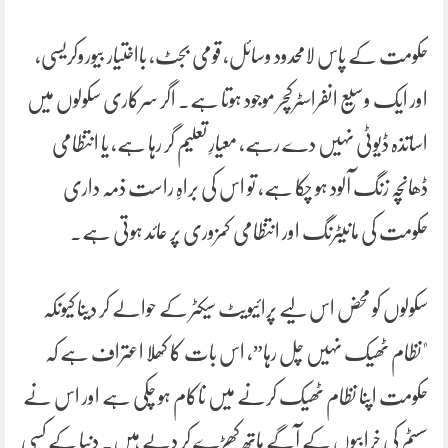
حکومت کے پاس لامحدود وسائل، قومی بجٹ، بااختیار بیوروکریسی،
اور ایک وسیع انفراسٹرکچر موجود ہوتا ہے۔ اگر سرکاری سکولوں میں
اساتذہ ڈیوٹی نہیں دے رہے، معیارِ تعلیم گر رہا ہے، یا انتظامی
ڈھانچہ زنگ آلود ہو چکا ہے، تو اس کی براہِ راست ذمہ داری
حکومت کی مانیٹرنگ اور انتظامی کمزوری پر عائد ہوتی ہے۔
سکولوں کو محض اس لیے پرائیویٹ سیکٹر کے حوالے کر دینا کیونکہ
"نظام ٹھیک نہیں چل رہا”، اس بات کا کھلا اعتراف ہے کہ
حکومت اپنا نظام ٹھیک کرنے میں ناکام ہو چکی ہے اور اس نے
سسٹم کی خرابیوں کے آگے ہاتھ کھڑے کر دیے ہیں۔ دنیا کے کسی