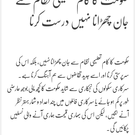
جان چھڑانا نہیں درست کرنا
حکومت کا کام تعلیمی نظام سے جان چھڑانا نہیں، بلکہ اس کی
سرپرستی کرنا اور اسے جدید تقاضوں سے ہم آہنگ کرنا ہے۔
سرکاری سکولوں کی نجکاری سے شاید حکومت کا کچھ مالی بوجھ عارضی
طور پر کم ہو جائے یا سرکاری فائلوں میں چند اعداد و شمار بہتر نظر
آنے لگیں، لیکن اس کی بھاری قیمت ہماری آنے والی نسلیں
چکائیں گی۔