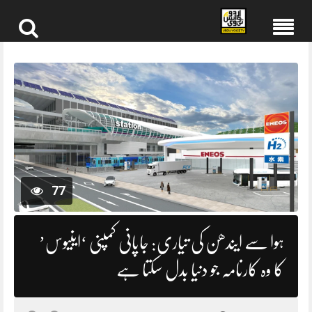
Skip
to
content
77
ہوا سے ایندھن کی تیاری: جاپانی کمپنی ‘اینیوس’
کا وہ کارنامہ جو دنیا بدل سکتا ہے