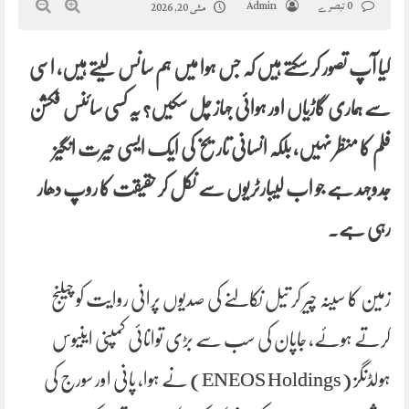
0 تبصرے
Admin
مئی 20, 2026
کیا آپ تصور کر سکتے ہیں کہ جس ہوا میں ہم سانس لیتے ہیں، اسی
سے ہماری گاڑیاں اور ہوائی جہاز چل سکیں؟ یہ کسی سائنس فکشن
فلم کا منظر نہیں، بلکہ انسانی تاریخ کی ایک ایسی حیرت انگیز
جدوجہد ہے جو اب لیبارٹریوں سے نکل کر حقیقت کا روپ دھار
رہی ہے۔
زمین کا سینہ چیر کر تیل نکالنے کی صدیوں پرانی روایت کو چیلنج
کرتے ہوئے، جاپان کی سب سے بڑی توانائی کمپنی اینیوس
ہولڈنگز (ENEOS Holdings) نے ہوا، پانی اور سورج کی