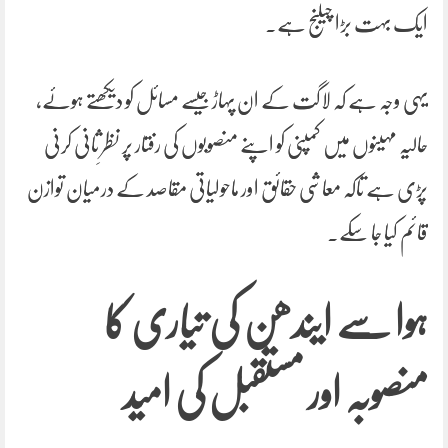
ایک بہت بڑا چیلنج ہے۔
یہی وجہ ہے کہ لاگت کے ان پہاڑ جیسے مسائل کو دیکھتے ہوئے،
حالیہ مہینوں میں کمپنی کو اپنے منصوبوں کی رفتار پر نظرِ ثانی کرنی
پڑی ہے تاکہ معاشی حقائق اور ماحولیاتی مقاصد کے درمیان توازن
قائم کیا جا سکے۔
ہوا سے ایندھن کی تیاری کا
منصوبہ اور مستقبل کی امید