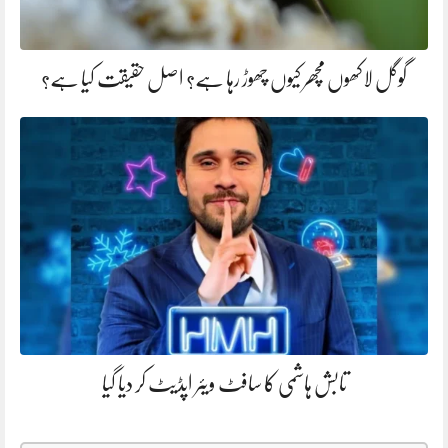
گوگل لاکھوں مچھر کیوں چھوڑ رہا ہے؟ اصل حقیقت کیا ہے؟
تابش ہاشمی کا سافٹ ویئر اپڈیٹ کر دیا گیا