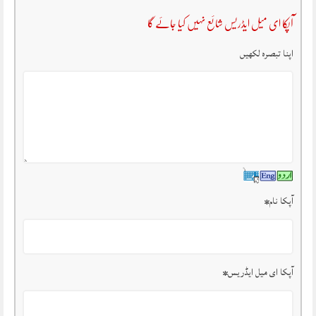
آپکا ای میل ایڈریس شائع نہیں کیا جائے گا
اپنا تبصرہ لکھیں
آپکا نام
*
آپکا ای میل ایڈریس
*