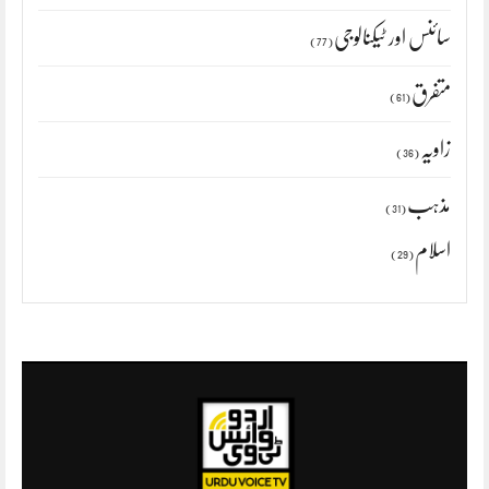
سائنس اور ٹیکنالوجی
(77)
متفرق
(61)
زاویہ
(36)
مذہب
(31)
اسلام
(29)