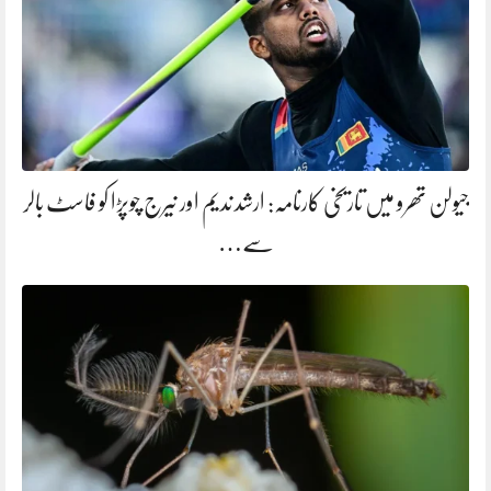
جیولن تھرو میں تاریخی کارنامہ: ارشد ندیم اور نیرج چوپڑا کو فاسٹ بالر
سے…