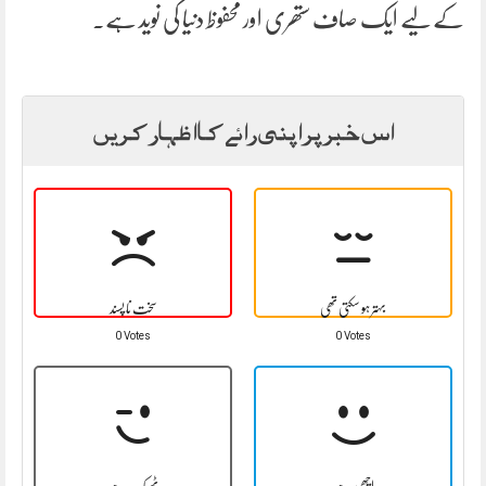
کے لیے ایک صاف ستھری اور محفوظ دنیا کی نوید ہے۔
اس خبر پر اپنی رائے کا اظہار کریں
بہتر ہو سکتی تھی
سخت نا پسند
0 Votes
0 Votes