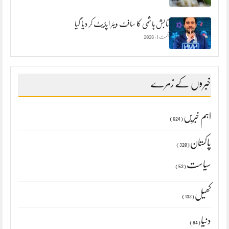
تابش ہاشمی کا سافٹ ویئر اپڈیٹ کر دیا گیا
اگست 1, 2026
خبروں کے زمرے
اہم خبریں
(624)
پاکستان
(320)
سیاست
(53)
کھیل
(133)
دنیا
(84)