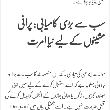
ممکن بنایا جا چکا ہے۔
سب سے بڑی کامیابی: پرانی
مشینوں کے لیے نیا امرت
ہوا سے ایندھن کی تیاری کے اس منصوبے کا سب سے بڑا اور
جادوئی پہلو یہ ہے کہ اسے استعمال کرنے کے لیے ہمیں اپنی
موجودہ گاڑیوں، ٹرکوں یا ہوائی جہازوں کے انجنوں کو تبدیل کرنے کی
قطعی ضرورت نہیں ہے۔ اسے تکنیکی زبان میں "Drop-in