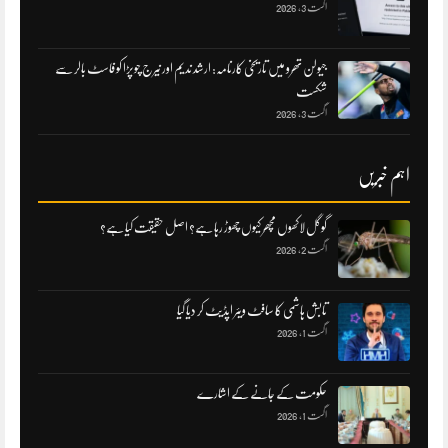
اگست 3, 2026
جیولن تھرو میں تاریخی کارنامہ: ارشد ندیم اور نیرج چوپڑا کو فاسٹ بالر سے
شکست
اگست 3, 2026
اہم خبریں
گوگل لاکھوں مچھر کیوں چھوڑ رہا ہے؟ اصل حقیقت کیا ہے؟
اگست 2, 2026
تابش ہاشمی کا سافٹ ویئر اپڈیٹ کر دیا گیا
اگست 1, 2026
حکومت کے جانے کے اشارے
اگست 1, 2026