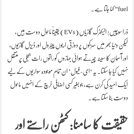
fuel” کہا جاتا ہے۔
ذرا سوچیں! الیکٹرک گاڑیاں (EVs) یقیناً ماحول دوست ہیں،
لیکن دنیا بھر میں سڑکوں پر دوڑتی اربوں پیٹرول اور ڈیزل گاڑیوں،
اور آسمان کا سینہ چیرتے ہوائی جہازوں کو راتوں رات بجلی پر منتقل
نہیں کیا جا سکتا۔ یہ ‘ای-فیول’ ان تمام موجودہ سواریوں کے لیے
ایک امید کی کرن ہے، جو بغیر کسی اضافی خرچ کے انہیں ماحول
دوست بنا سکتا ہے۔
حقیقت کا سامنا: کٹھن راستے اور