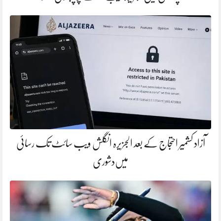
آزاد کشمیر احتجاج کے بعد الجزیرہ انگلش ویب سائٹ تک رسائی
میں‌دشوری