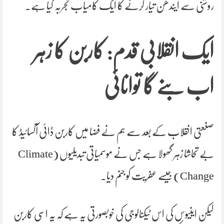
روشنی سے ایندھن تیار کرنے کا ایک کامیاب تجربہ کیا ہے۔
ایک انقلابی قدم: کاربن کا زہر
اب بنے گا توانائی
صنعتی انقلاب کے بعد سے ہم نے فضا میں کاربن ڈائی آکسائیڈ کا
بے تحاشا زہر گھولا ہے جس نے موسمیاتی تبدیلیوں (Climate
Change) جیسے عفریت کو جنم دیا۔
لیکن اینیوس کی اس ٹیکنالوجی کی خوبصورتی یہ ہے کہ یہ اسی کاربن