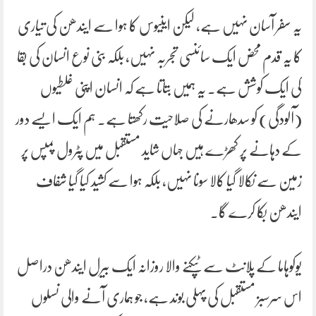
یہ سفر آسان نہیں ہے، لیکن اینیوس کا ہوا سے ایندھن کی تیاری
کا یہ قدم محض ایک سائنسی تجربہ نہیں، بلکہ بنی نوع انسان کی بقا
کی ایک کوشش ہے۔ یہ ہمیں بتاتا ہے کہ انسان اپنی غلطیوں
(آلودگی) کو سدھارنے کی صلاحیت رکھتا ہے۔ ہم ایک ایسے دور
کے دہانے پر کھڑے ہیں جہاں شاید مستقبل میں پٹرول پمپس پر
زمین سے نکالا گیا کالا سونا نہیں، بلکہ ہوا سے کشید کیا گیا شفاف
ایندھن بکا کرے گا۔
یوکوہاما کے پلانٹ سے ٹپکنے والا روزانہ ایک بیرل ایندھن دراصل
اس سرسبز مستقبل کی پہلی بوند ہے، جو ہماری آنے والی نسلوں