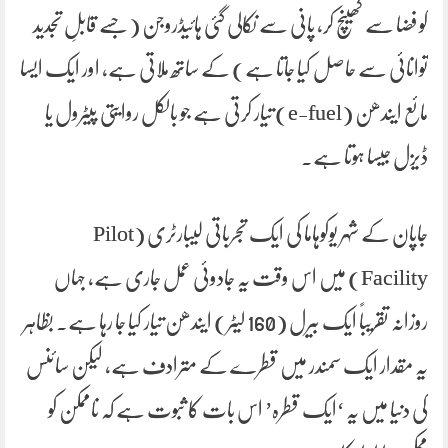
کو فضا سے کھینچ کر، پانی سے نکالی گئی ہائیڈروجن (جسے قابلِ تجدید
توانائی سے حاصل کیا جاتا ہے) کے ساتھ ملاتی ہے، اور ایک ایسا
مائع ایندھن (e-fuel) تیار کرتی ہے جو بالکل روایتی پیٹرول یا
ڈیزل جیسا ہوتا ہے۔
جاپان کے شہر یوکوہاما کی ایک تجرباتی لیبارٹری (Pilot
Facility) میں اس وقت یہ جادوئی عمل جاری ہے، جہاں
روزانہ تقریباً ایک بیرل (160 لیٹر) ایندھن تیار کیا جا رہا ہے۔ بظاہر
یہ مقدار ایک سمندر میں قطرے کے مترادف ہے، لیکن سائنس
کی دنیا میں یہ ‘ایک قطرہ’ اس بات کا ثبوت ہے کہ ناممکن کو