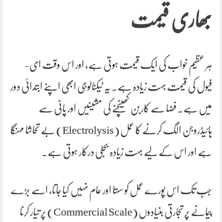
بھاری قیمت
ہر عظیم خواب کی ایک قیمت ہوتی ہے، اور اس وقت ای-
فیول کی قیمت بہت زیادہ ہے۔ یہ ٹیکنالوجی ابھی اپنے ابتدائی دور
میں ہے۔ فضا سے کاربن کھینچنے کی مشینیں اور پانی سے
ہائیڈروجن الگ کرنے کا عمل (Electrolysis) بے تحاشا مہنگا
ہے اور اس کے لیے بہت زیادہ بجلی درکار ہوتی ہے۔
جب تک اس پورے عمل کو سستا اور عام نہیں کیا جاتا، اسے بڑے
پیمانے پر تجارتی بنیادوں (Commercial Scale) پر تیار کرنا