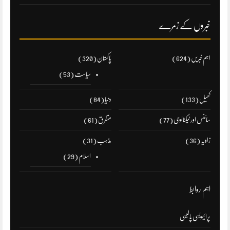
خبروں کے زمرے
اہم خبریں
(624)
پاکستان
(320)
سیاست
(53)
کھیل
(133)
دنیا
(84)
سائنس اور ٹیکنالوجی
(77)
متفرق
(61)
زاویہ
(36)
مذہب
(31)
اسلام
(29)
اہم روابط
پرائیویسی پالیسی