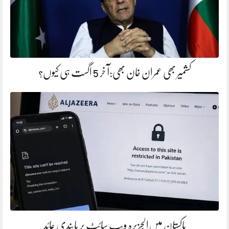
کشمیر بھی عمران خان بھی:آ خر 5 اگست ہی کیوں؟
پاکستان میں‌الجزیرہ ویب سائٹ پر پابندی عائد