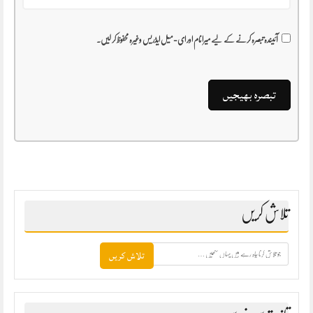
آئیندہ تبصرہ کرنے کے لیے میرا نام اور ای-میل ایڈریس وغیرہ محفوظ کر لیں۔
تلاش کریں
جو
تلاش
کرنا
چاہ
رہے
ہیں