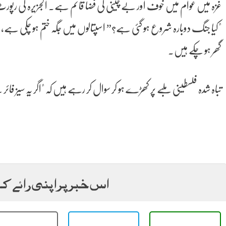
غزہ میں عوام میں خوف اور بے چینی کی فضا قائم ہے۔ الجزیرہ کی رپور
"کیا جنگ دوبارہ شروع ہو گئی ہے؟” اسپتالوں میں جگہ ختم ہو چکی ہے،
گھر ہو چکے ہیں۔
تباہ شدہ فلسطینی ملبے پر کھڑے ہو کر سوال کر رہے ہیں کہ "اگر یہ سیز فا
اس خبر پر اپنی رائے ک