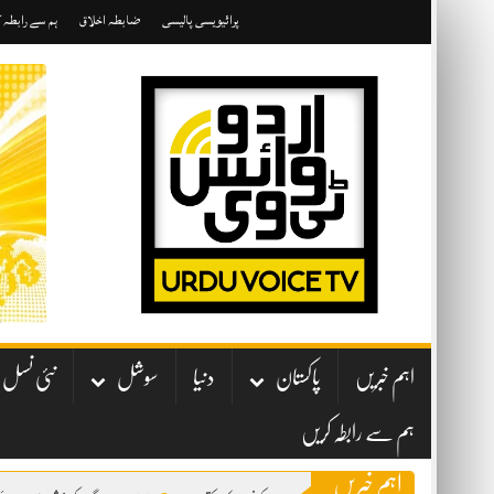
Skip
پرائیویسی پالیسی
ضابطہ اخلاق
ہم سے رابطہ 
to
content
اہم خبریں
پاکستان
دنیا
سوشل
نئی نسل
ہم سے رابطہ کریں
اہم خبریں