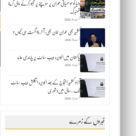
دنیا کو موسمیاتی بحران پر سوچنے پر مجبورکرنے والی گریٹا
تھنبرگ
اگست 6, 2026
کشمیر بھی عمران خان بھی:آ خر 5 اگست ہی کیوں؟
اگست 5, 2026
پاکستان میں‌الجزیرہ ویب سائٹ پر پابندی عائد
اگست 4, 2026
آزاد کشمیر احتجاج کے بعد الجزیرہ انگلش ویب سائٹ
تک رسائی میں‌دشوری
اگست 3, 2026
خبروں کے زمرے