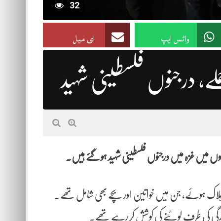
32
واٹس ایپ
ای میل
ملے، درجنوں فلسطینی شہید
ملوں میں غزہ میں درجنوں فلسطینی شہید ہو گئے ہیں۔
رت صحت کے مطابق صرف اتوار کے روز کم از کم 45 افراد ہلاک ہوئے، جن میں خواتین اور بچے بھی شامل تھے۔
دگی کی طرف لوٹنے کی کوشش کر رہے تھے۔