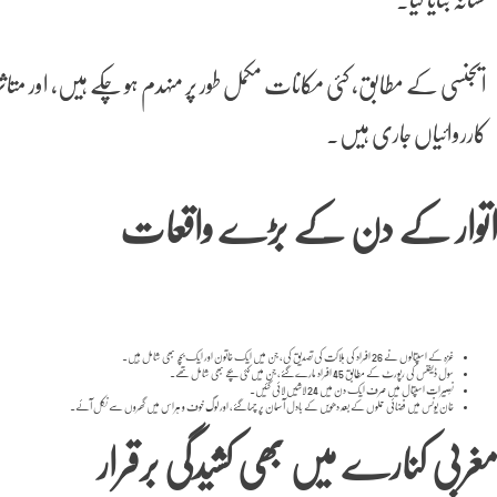
ایجنسی کے مطابق، کئی مکانات مکمل طور پر منہدم ہو چکے ہیں، اور مت
کارروائیاں جاری ہیں۔
توار کے دن کے بڑے واقعات
غزہ کے اسپتالوں نے 26 افراد کی ہلاکت کی تصدیق کی، جن میں ایک خاتون اور ایک بچہ بھی شامل ہیں۔
سول ڈیفنس کی رپورٹ کے مطابق 45 افراد مارے گئے، جن میں کئی بچے بھی شامل تھے۔
نُصیرات اسپتال میں صرف ایک دن میں 24 لاشیں لائی گئیں۔
خان یونس میں فضائی حملوں کے بعد دھویں کے بادل آسمان پر چھا گئے، اور لوگ خوف و ہراس میں گھروں سے نکل آئے۔
غربی کنارے میں بھی کشیدگی برقرار