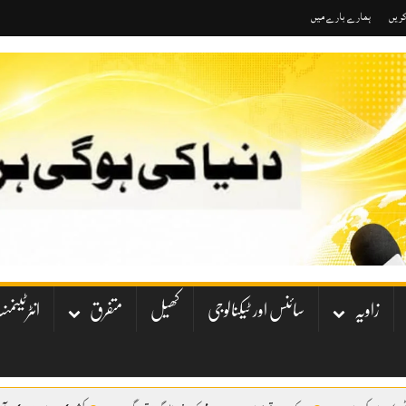
کریں
ہمارے بارے میں
زاویہ
سائنس اور ٹیکنالوجی
کھیل
متفرق
انٹرٹینم