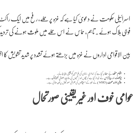
اسرائیلی حکومت نے دعویٰ کیا ہے کہ غزہ پر حملے، رفح میں ایک راک
فوجی ہلاک ہوئے۔ تاہم، حماس نے اس حملے میں ملوث ہونے کی تردی
بین الاقوامی اداروں نے غزہ میں بڑھتے ہوئے تشدد پر شدید تشویش کا اظہ
اقوام متحدہ
نے مطالبہ کیا ہے کہ امدادی سامان کی فراہمی کو یقینی بنایا جائے۔
یونیسف
اور
ریڈ کراس
نے خبردار کیا ہے کہ بچوں اور زخمیوں کی حالت انتہائی تشویشناک ہے۔
عالمی ادارہ صحت
(WHO) نے غزہ کے اسپتالوں کی بحرانی صورتحال پر توجہ دلائی ہے۔
وامی خوف اور غیر یقینی صورتحال