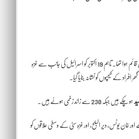
کے بعد سے فلسطینی علاقوں میں جزوی سکون قائم ہوا تھا۔ تاہم 19 اکتوبر کو اسرائیل کی جانب سے غزہ
افراد کے کیمپوں کو نشانہ بنایا گیا۔
ہو چکے ہیں جبکہ 230 سے زائد زخمی ہوئے ہیں۔
 اور خان یونس، دیر البلح، اور غزہ سٹی کے وسطی علاقوں کو