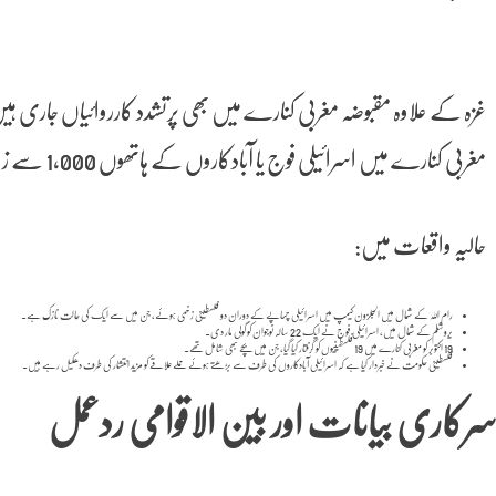
غزہ کے علاوہ مقبوضہ مغربی کنارے میں بھی پرتشدد کارروائیاں جاری 
مغربی کنارے میں اسرائیلی فوج یا آبادکاروں کے ہاتھوں 1,000 سے زائد فلسطینی ہلاک ہو چکے ہیں۔
حالیہ واقعات میں:
رام اللہ کے شمال میں الجلزون کیمپ میں اسرائیلی چھاپے کے دوران دو فلسطینی زخمی ہوئے، جن میں سے ایک کی حالت نازک ہے۔
یروشلم کے شمال میں، اسرائیلی فوج نے ایک 22 سالہ نوجوان کو گولی مار دی۔
19 اکتوبر کو مغربی کنارے میں 19 فلسطینیوں کو گرفتار کیا گیا، جن میں بچے بھی شامل تھے۔
فلسطینی حکومت نے خبردار کیا ہے کہ اسرائیلی آبادکاروں کی طرف سے بڑھتے ہوئے حملے علاقے کو مزید انتشار کی طرف دھکیل رہے ہیں۔
رکاری بیانات اور بین الاقوامی ردعمل