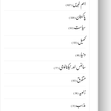
اہم خبریں
(627)
پاکستان
غ
(320)
سیاست
(53)
کھیل
(133)
دنیا
(85)
سائنس اور ٹیکنالوجی
(77)
متفرق
(63)
زاویہ
(36)
مذہب
(31)