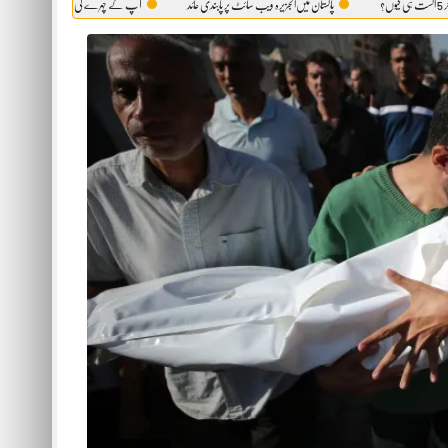
پاکستان میں‌الجزیرہ ویب سائٹ پر پابندی عائد
آپ کے چہرے کی وہ حقیقت، جو آئینہ بھی آپ کو نہیں دکھ