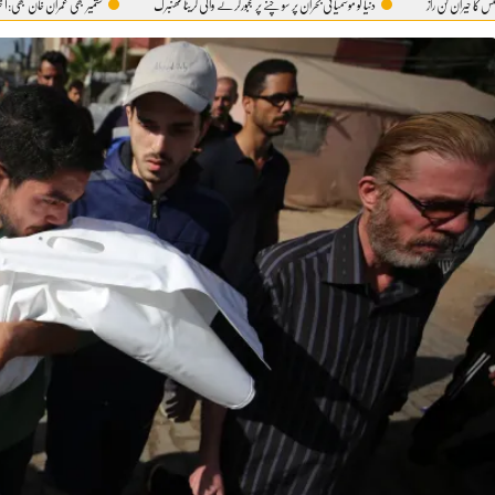
از
دنیا کو موسمیاتی بحران پر سوچنے پر مجبورکرنے والی گریٹا تھنبرگ
کشمیر بھی عمران خان بھی:آ خر 5 اگست ہی کیوں؟