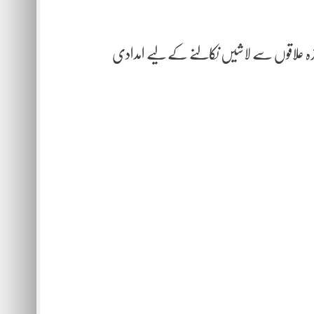
اثرہ علاقوں سے لاشیں نکالنے کے لیے امدادی