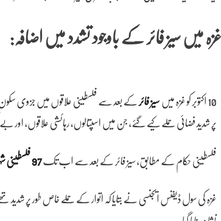
زہ میں سیز فائر کے باوجود تشدد میں اضافہ:
10 اکتوبر کو غزہ میں
سیز فائر
پر شدید فضائی حملے کیے گئے، جن میں اسپتالوں، رہائشی علاقوں، اور بے گھر 
فلسطینی حکام کے مطابق، سیز فائر کے بعد سے اب تک
97 فلسطینی شہید
غزہ کی سول ڈیفنس ایجنسی نے بتایا کہ اتوار کے حملے خاص طور پر شدید تھے
نشانہ بنایا گیا۔