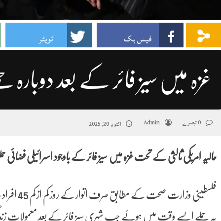
فیس بک
ٹویٹر
غزہ میں سیز فائر کے بعد دوبارہ ح
0 تبصرے
Admin
اکتوبر 20, 2025
حالیہ امریکی ثالثی کے تحت غزہ میں سیز فائر کے باوجود اسرائیلی فضائی ح
فلسطینی وزا
یہ حملے ایسے وقت میں ہوئے جب شہری سیز فائر کے بعد معمولاتِ زن