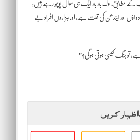
ٹ کے مطابق، لوگ بار بار ایک ہی سوال پوچھ رہے ہیں:
 دواؤں اور ایندھن کی قلت ہے، اور ہزاروں افراد بے
ئر ہے، تو جنگ کیسی ہوتی ہوگی؟”
ا اظہار کریں