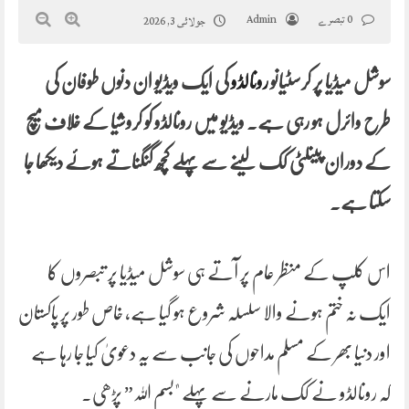
0 تبصرے
Admin
جولائی 3, 2026
سوشل میڈیا پر کرسٹیانو
رونالڈو
کی ایک ویڈیو ان دنوں طوفان کی
طرح وائرل ہو رہی ہے۔ ویڈیو میں رونالڈو کو کروشیا کے خلاف میچ
کے دوران پینلٹی کک لینے سے پہلے کچھ گنگناتے ہوئے دیکھا جا
سکتا ہے۔
اس کلپ کے منظر عام پر آتے ہی سوشل میڈیا پر تبصروں کا
ایک نہ ختم ہونے والا سلسلہ شروع ہو گیا ہے، خاص طور پر پاکستان
اور دنیا بھر کے مسلم مداحوں کی جانب سے یہ دعویٰ کیا جا رہا ہے
کہ رونالڈو نے کک مارنے سے پہلے "بسم اللہ” پڑھی۔