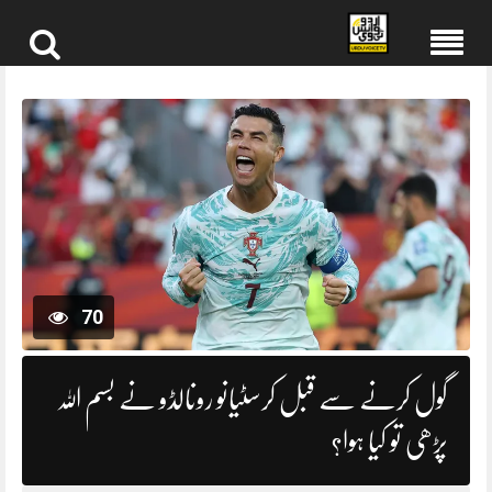
Skip
to
content
70
گول کرنے سے قبل کرسٹیانو رونالڈو نے بسم اللہ
پڑھی تو کیا ہوا؟