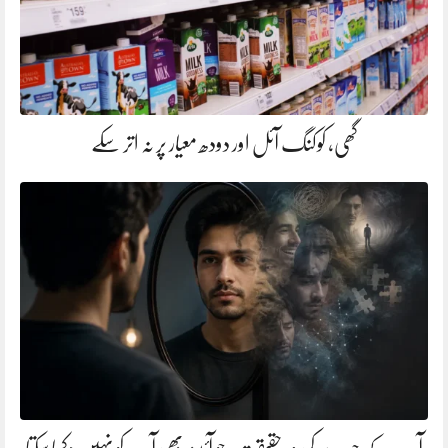
گھی، کوکنگ آئل اور دودھ معیار پر نہ اتر سکے