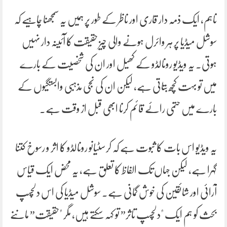
تاہم، ایک ذمہ دار قاری اور ناظر کے طور پر ہمیں یہ سمجھنا چاہیے کہ
سوشل میڈیا پر ہر وائرل ہونے والی چیز حقیقت کا آئینہ دار نہیں
ہوتی۔ یہ ویڈیو رونالڈو کے کھیل اور ان کی شخصیت کے بارے
میں تو بہت کچھ بتاتی ہے، لیکن ان کی نجی مذہبی وابستگیوں کے
بارے میں حتمی رائے قائم کرنا ابھی قبل از وقت ہے۔
یہ ویڈیو اس بات کا ثبوت ہے کہ کرسٹیانو رونالڈو کا اثر و رسوخ کتنا
گہرا ہے، لیکن جہاں تک الفاظ کا تعلق ہے، یہ محض ایک قیاس
آرائی اور شائقین کی خوش گمانی ہے۔ سوشل میڈیا کی اس دلچسپ
بحث کو ہم ایک "دلچسپ تاثر” تو کہہ سکتے ہیں، مگر "حقیقت” ماننے