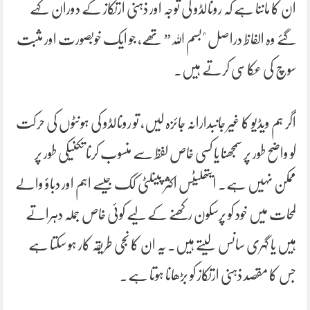
ان کا ماننا ہے کہ رونالڈو کی توجہ اور ذہنی ارتکاز کے دوران کہے
گئے وہ الفاظ دراصل "بسم اللہ” تھے، جو ایک خوبصورت اور مثبت
سوچ کی عکاسی کرتے ہیں۔
اگر ہم ویڈیو کا غیر جانبدارانہ جائزہ لیں، تو رونالڈو کی ہونٹوں کی حرکت
کو واضح طور پر سمجھنا یا کسی خاص لفظ سے منسوب کرنا تکنیکی طور پر
ممکن نہیں ہے۔ ایتھلیٹس اکثر پینلٹی کک جیسے اہم اور دباؤ والے
لمحات میں خود کو پرسکون رکھنے کے لیے کوئی خاص جملہ دہراتے
ہیں یا گہری سانس لیتے ہیں۔ یہ ان کا نجی طریقہ کار ہو سکتا ہے
جس کا مقصد ذہنی ارتکاز کو بڑھانا ہوتا ہے۔