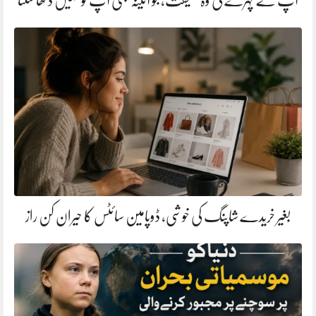
آپ کے چہرے کی وہ حقیقت، جو آئینہ بھی آپ کو نہیں دکھا سکتا
بغیر خریدے شاپنگ کی خوشی، ڈوپامین سائٹس کا حیران کن راز