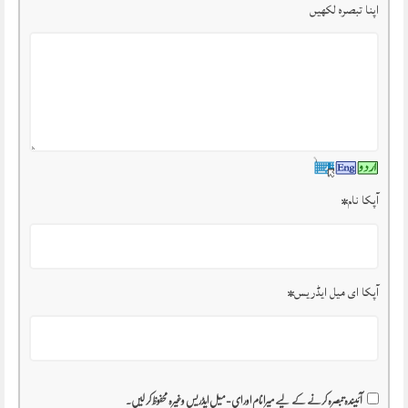
اپنا تبصرہ لکھیں
آپکا نام
*
آپکا ای میل ایڈریس
*
آئیندہ تبصرہ کرنے کے لیے میرا نام اور ای-میل ایڈریس وغیرہ محفوظ کر لیں۔