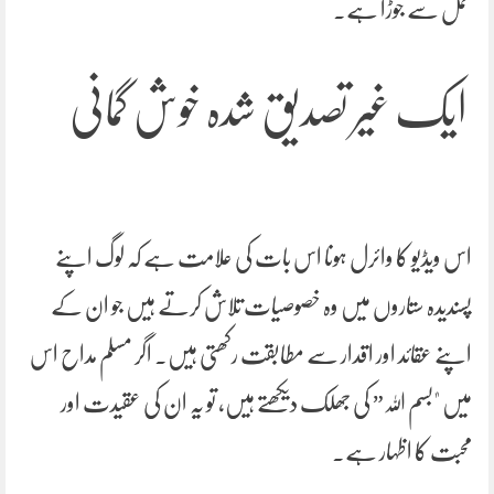
عمل سے جوڑا ہے۔
ایک غیر تصدیق شدہ خوش گمانی
اس ویڈیو کا وائرل ہونا اس بات کی علامت ہے کہ لوگ اپنے
پسندیدہ ستاروں میں وہ خصوصیات تلاش کرتے ہیں جو ان کے
اپنے عقائد اور اقدار سے مطابقت رکھتی ہیں۔ اگر مسلم مداح اس
میں "بسم اللہ” کی جھلک دیکھتے ہیں، تو یہ ان کی عقیدت اور
محبت کا اظہار ہے۔