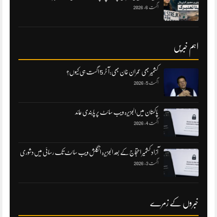
اگست 6, 2026
اہم خبریں
کشمیر بھی عمران خان بھی:آ خر 5 اگست ہی کیوں؟
اگست 5, 2026
پاکستان میں‌الجزیرہ ویب سائٹ پر پابندی عائد
اگست 4, 2026
آزاد کشمیر احتجاج کے بعد الجزیرہ انگلش ویب سائٹ تک رسائی میں‌دشوری
اگست 3, 2026
خبروں کے زمرے