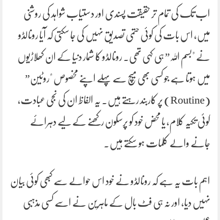
اب تک کی تمام تر حقیقت پسندی اور دستیاب شواہد کی روشنی
میں، اس بات کی کوئی حتمی تصدیق نہیں کی جا سکتی کہ آیا رونالڈو
نے "بسم اللہ” ہی کہی تھی۔ رونالڈو کا شمار دنیا کے ان کھلاڑیوں
میں ہوتا ہے جو کسی بھی میچ سے پہلے اپنے مخصوص "روٹین”
(Routine) پر کاربند رہتے ہیں۔ یہ الفاظ ان کی نجی عبادت،
کوئی تکیہ کلام، یا محض خود کو پرسکون رکھنے کے لیے دہرائے
جانے والے کلمات ہو سکتے ہیں۔
اہم بات یہ ہے کہ رونالڈو نے خود اس حوالے سے کبھی کوئی بیان
نہیں دیا، اور نہ ہی فٹ بال کے ماہرین نے اسے کسی مذہبی