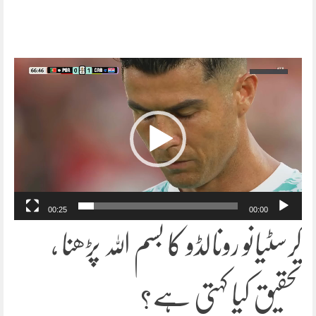
ویڈیو
پلیئر
00:25
00:00
کرسٹیانو رونالڈو کا بسم اللہ پڑھنا ،
تحقیق کیا کہتی ہے؟