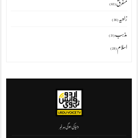
متفرق
(63)
زاویہ
(36)
مذہب
(31)
اسلام
(29)
دنیا کی ہو گی ہر خبر