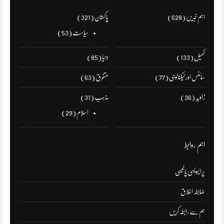
اہم خبریں
(628)
پاکستان
(321)
سیاست
(53)
کھیل
(133)
دنیا
(85)
سائنس اور ٹیکنالوجی
(77)
متفرق
(63)
زاویہ
(36)
مذہب
(31)
اسلام
(29)
اہم روابط
پرائیویسی پالیسی
ضابطہ اخلاق
ہم سے رابطہ کریں