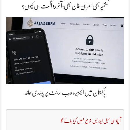
کشمیر بھی عمران خان بھی:آ خر 5 اگست ہی کیوں؟
پاکستان میں‌الجزیرہ ویب سائٹ پر پابندی عائد
آپکا ای میل ایڈریس شائع نہیں کیا جائے گا