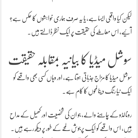
لیکن کیا واقعی ایسا ہے، یا یہ صرف ہماری خواہشوں کا عکس ہے؟
آئیے، اس معاملے کی حقیقت پر ایک نظر ڈالتے ہیں۔
سوشل میڈیا کا بیانیہ بمقابلہ حقیقت
سوشل میڈیا کا مزاج جذباتی ہوتا ہے، اور وہاں کسی بھی واقعے کو
ایک نیا رنگ دینا لمحوں کا کام ہے۔
رونالڈو کے چاہنے والے، جو ان کی شخصیت اور کھیل کے مداح
ہیں، اس واقعے کو ایک پرجوش لمحے کے طور پر دیکھ رہے ہیں۔