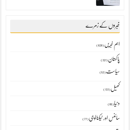
خبروں کے زمرے
اہم خبریں
(628)
پاکستان
(321)
سیاست
(53)
کھیل
(133)
دنیا
(85)
سائنس اور ٹیکنالوجی
(77)