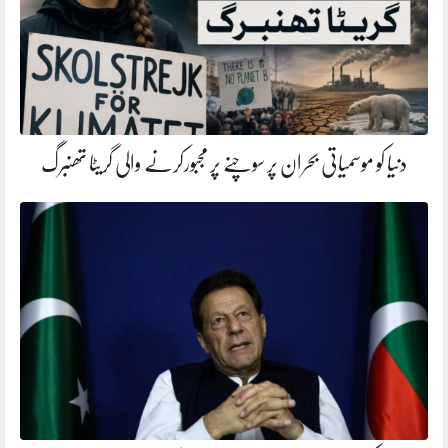
دنیا کو موسمیاتی بحران پر سوچنے پر مجبورکرنے والی گریٹا تھنبرگ