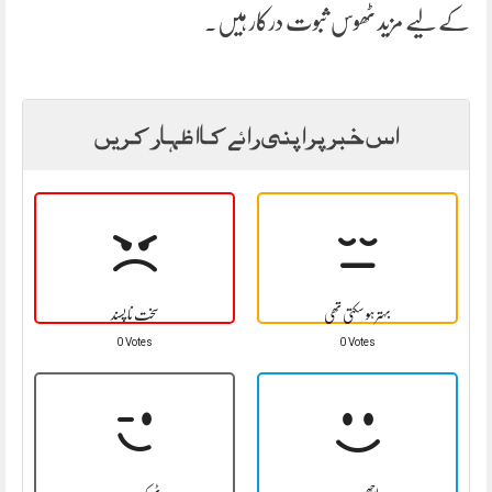
کے لیے مزید ٹھوس ثبوت درکار ہیں۔
اس خبر پر اپنی رائے کا اظہار کریں
بہتر ہو سکتی تھی
سخت نا پسند
0 Votes
0 Votes