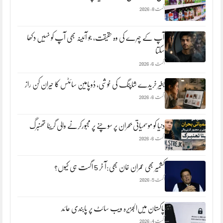
اگست 8, 2026
آپ کے چہرے کی وہ حقیقت، جو آئینہ بھی آپ کو نہیں دکھا
سکتا
اگست 6, 2026
بغیر خریدے شاپنگ کی خوشی، ڈوپامین سائٹس کا حیران کن راز
اگست 6, 2026
دنیا کو موسمیاتی بحران پر سوچنے پر مجبورکرنے والی گریٹا تھنبرگ
اگست 6, 2026
کشمیر بھی عمران خان بھی:آ خر 5 اگست ہی کیوں؟
اگست 5, 2026
پاکستان میں‌الجزیرہ ویب سائٹ پر پابندی عائد
اگست 4, 2026