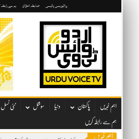
Skip
پرائیویسی پالیسی
ضابطہ اخلاق
ہم سے رابطہ 
to
content
اہم خبریں
پاکستان
دنیا
سوشل
نئی نسل
ہم سے رابطہ کریں
اہم خبریں