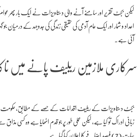
لیکن بجٹ تقریر اور سامنے آنے والی دستاویزات نے ایک بار پھر عوام 
اعداد و شمار اور ایک عام آدمی کی حقیقی زندگی کی جدوجہد کے درمیان جو 
آئی ہے۔
رکاری ملازمین ریلیف پانے میں ناک
بجٹ دستاویزات کے ریلیف اقدامات کے حصے کے مطابق، حکومت نے م
زبانی ادراک تو کیا ہے، لیکن عملی طور پر جو قدم اٹھایا ہے وہ کسی مذا
سات (7) فیصد اضافے کا اعلان کیا گیا ہے۔