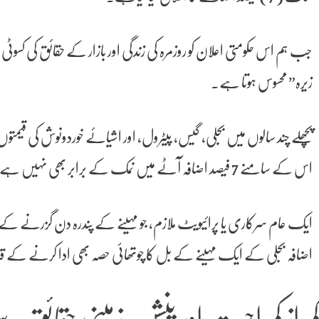
جب ہم اس حکومتی اعلان کو روزمرہ کی زندگی اور بازار کے حقائق کی کسوٹی 
زیرہ” محسوس ہوتا ہے۔
پچھلے چند سالوں میں بجلی، گیس، پیٹرول، اور اشیائے خوردونوش کی قیمت
اس کے سامنے 7 فیصد اضافہ آٹے میں نمک کے برابر بھی نہیں ہے۔
ایک عام سرکاری یا پرائیویٹ ملازم، جو مہینے کے پندرہ دن گزرنے کے بعد
اضافہ بجلی کے ایک مہینے کے بل کا چوتھائی حصہ بھی ادا کرنے کے