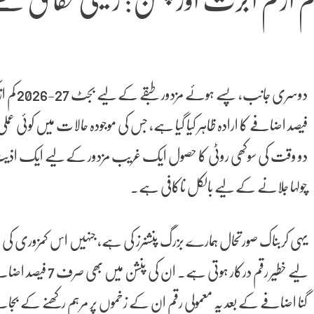
م از کم اجرت اور پنشن: زمینی حقائق 
فیصد اضافے کا ارادہ ظاہر کیا گیا ہے، جس کی موجودہ حالات میں کوئ
دو وقت کی سوکھی روٹی کا حصول ایک غریب مزدور کے لیے ایک اذیت نا
چولہا جلانے کے لیے بالکل ناکافی ہے۔
یہی کربناک صورتحال ہمارے بزرگ پنشنرز کی ہے، جنہیں اس کمزوری کی ع
لیے خطیر رقم درکار 
گنا اضافے کے بعد یہ معمولی رقم ان کے زخموں پر مرہم رکھنے کے