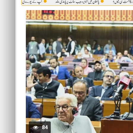
پاکستان میں‌الجزیرہ ویب سائٹ پر پابندی عائد
آپ کے چہرے کی وہ حقیقت، جو آئینہ بھی آپ کو نہیں دک
84