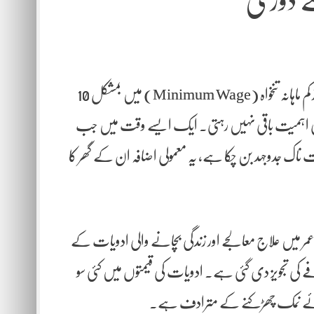
سے دوری
دوسری جانب، پسے ہوئے مزدور طبقے کے لیے بجٹ 27-2026 کم از کم ماہانہ تنخواہ (Minimum Wage) میں بمشکل 10
ی عملی اہمیت باقی نہیں رہتی۔ ایک ایسے وقت میں جب
ک جدوجہد بن چکا ہے، یہ معمولی اضافہ ان کے گھر کا
مر میں علاج معالجے اور زندگی بچانے والی ادویات کے
ہوتی ہے۔ ان کی پنشن میں بھی صرف 7 فیصد اضافے کی تجویز دی گئی ہے۔ ادویات کی قیمتوں میں کئی سو
 بجائے نمک چھڑکنے کے مترادف ہے۔