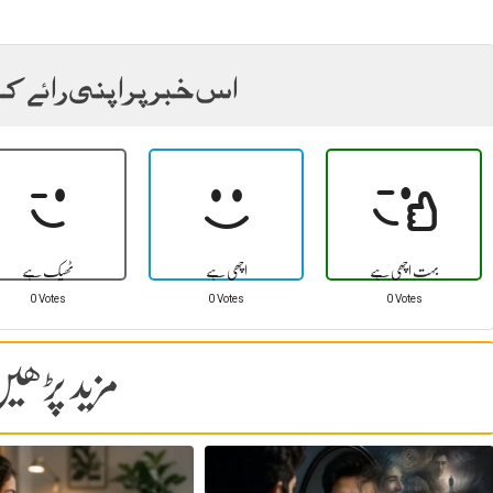
اس خبر پر اپنی رائے ک
بہت اچھی ہے
اچھی ہے
ٹھیک ہے
0 Votes
0 Votes
0 Votes
مزید پڑھی