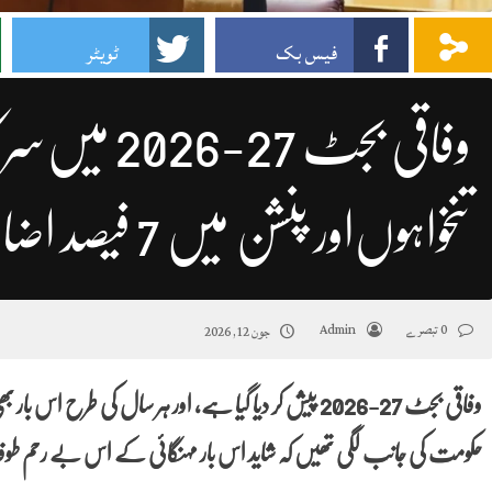
فیس بک
ٹویٹر
وفاقی بجٹ 27-
تنخواہوں‌اور پنشن میں‌ 7 فیصد اضافے کی تجویز
0 تبصرے
Admin
جون 12, 2026
وفاقی بجٹ 27-2026 پیش کر دیا گیا ہے، اور ہر سال کی طرح
حکومت کی جانب لگی تھیں کہ شاید اس بار مہنگائی کے اس بے رحم طو