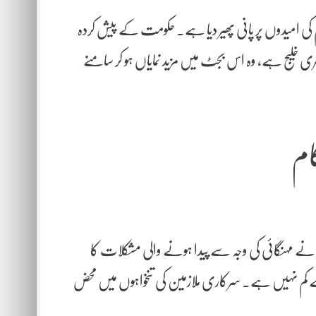
کی امیدوں پر پانی پھیر دیا ہے۔ حکومت کے پیش کردہ
گہری خلیج ہے، وہ اس بجٹ میں مزید نمایاں ہو کر سامنے
ام
ہنگائی کی وجہ سے پیدا ہونے والی مشکلات کا
ق سے کم نہیں ہے۔ سرکاری ملازمین کی تنخواہوں میں محض