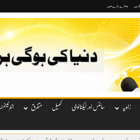
کریں
ہمارے بارے میں
زاویہ
سائنس اور ٹیکنالوجی
کھیل
متفرق
انٹرٹینم