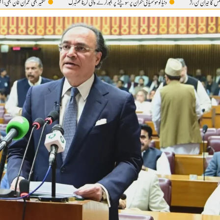
راز
دنیا کو موسمیاتی بحران پر سوچنے پر مجبورکرنے والی گریٹا تھنبرگ
کشمیر بھی عمران خان بھی:آ خر 5 اگست ہی کیوں؟