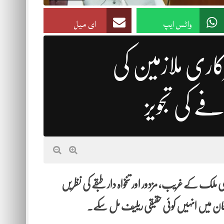
واٹس ایپ
ای میل
2026 میں‌سرکاری ملازمین کی
 اس بار بھی ملک کے غریب، مزدور اور تنخواہ دار طبقے کی نظریں
فان میں انہیں کوئی حقیقی ریلیف مل سکے۔