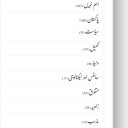
اہم خبریں
(627)
پاکستان
(320)
سیاست
(53)
کھیل
(133)
س
دنیا
(85)
سائنس اور ٹیکنالوجی
(77)
متفرق
(63)
زاویہ
(36)
مذہب
(31)