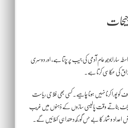
رجیحات
ہ سارا بوجھ عام آدمی کی جیب پر پڑتا ہے، اور دوسری
ذاق کی عکاسی کرتا ہے۔
ف کو پورا کرنا نہیں ہونا چاہیے۔ کسی بھی فلاحی ریاست
تک بجٹ بناتے وقت پالیسی سازوں کے ذہنوں میں غریب
اعداد و شمار کا بے حس گورکھ دھندا ہی کہلائیں گے۔