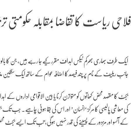
لاحی ریاست کا تقاضا بمقابلہ حکومتی ت
ایک طرف بھاری بھرکم ٹیکس اہداف مقرر کیے جا رہے ہیں، جن کا بالواسط
جانب ریلیف کے نام پر چند فیصد کا اضافہ عوام کے ساتھ ایک سنگین م
بجٹ کا مقصد محض کھاتوں کو متوازن کرنا یا بین الاقوامی اداروں کے اہدا
کی معاشی پالیسی کا مرکز ‘انسان’ اور اس کی بقا ہونی چاہیے۔ جب 
کے آنسو اور مزدور کے پسینے کی قدر نہیں ہوگی، تب تک ایسے بجٹ محض 