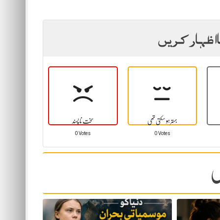
ا اظہار کریں
بہتر ہو سکتی تھی
سخت نا پسند
0 Votes
0 Votes
ں