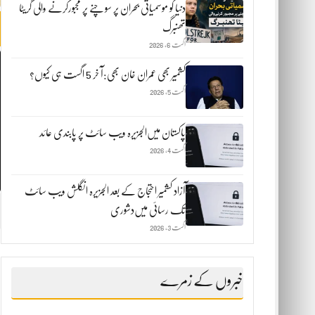
دنیا کو موسمیاتی بحران پر سوچنے پر مجبورکرنے والی گریٹا
تھنبرگ
اگست 6, 2026
کشمیر بھی عمران خان بھی:آ خر 5 اگست ہی کیوں؟
اگست 5, 2026
پاکستان میں‌الجزیرہ ویب سائٹ پر پابندی عائد
اگست 4, 2026
آزاد کشمیر احتجاج کے بعد الجزیرہ انگلش ویب سائٹ
تک رسائی میں‌دشوری
اگست 3, 2026
خبروں کے زمرے