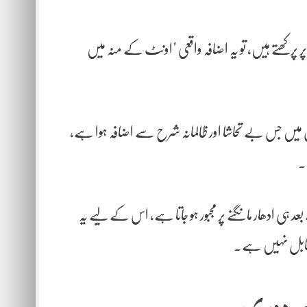
پر پرکھتے ہیں، تو یہ اضافہ واقعی "اونٹ کے منہ میں
وں میں جس بے تحاشا اور ظالمانہ شرح سے اضافہ ہوا ہے،
 ہی ادھار مانگنے پر مجبور ہو جاتا ہے، اس کے لیے یہ
 قابل نہیں ہے۔