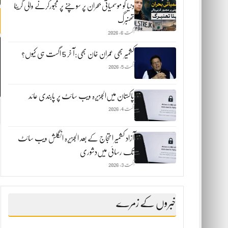
دنیا کو موسمیاتی بحران پر سوچنے پر مجبورکرنے والی گریٹا
تھنبرگ
اگست 6, 2026
کشمیر بھی عمران خان بھی:آ خر 5 اگست ہی کیوں؟
اگست 5, 2026
پاکستان میں‌الجزیرہ ویب سائٹ پر پابندی عائد
اگست 4, 2026
آزاد کشمیر احتجاج کے بعد الجزیرہ انگلش ویب سائٹ
تک رسائی میں‌دشوری
اگست 3, 2026
خبروں کے زمرے