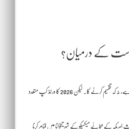
ا سیاست کے درمیان؟
فیفا کا ہمیشہ یہ مؤقف اختیار کرتا رہا ہے کہ فٹبال لوگوں کو جوڑنے کا ذریعہ ہے، نہ کہ تقسیم کرنے کا۔ لیکن 2026 کا ورلڈ کپ متعدد
مریکہ کے بجائے میکسیکو کے شہر تیخوانا میں قیام کرنا