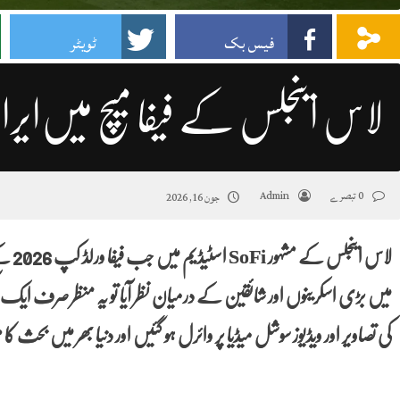
فیس بک
ٹویٹر
لاس اینجلس کے فیفا میچ میں‌ایرانی پ
0 تبصرے
Admin
جون 16, 2026
لاس ا
میں بڑی اسکرینوں اور شائقین کے درمیان نظر آیا تو یہ منظر صرف ایک 
کی تصاویر اور ویڈیوز سوشل میڈیا پر وائرل ہو گئیں اور دنیا بھر میں بحث 