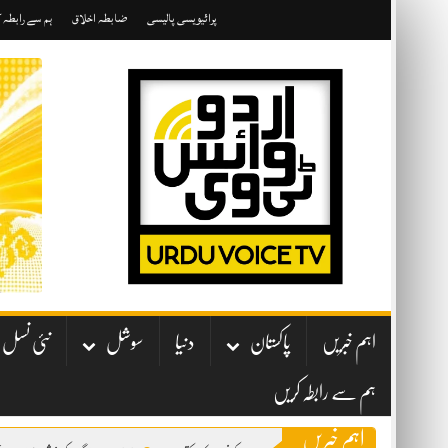
Skip
پرائیویسی پالیسی
ضابطہ اخلاق
ہم سے رابطہ 
to
content
اہم خبریں
پاکستان
دنیا
سوشل
نئی نسل
ہم سے رابطہ کریں
اہم خبریں