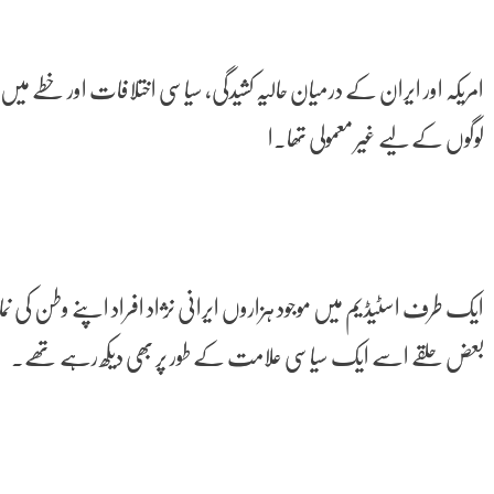
امریکہ اور ایران کے درمیان حالیہ کشیدگی، سیاسی اختلافات اور خطے 
لوگوں کے لیے غیر معمولی تھا۔ا
ایک طرف اسٹیڈیم میں موجود ہزاروں ایرانی نژاد افراد اپنے وطن کی نما
بعض حلقے اسے ایک سیاسی علامت کے طور پر بھی دیکھ رہے تھے۔