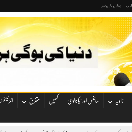
کریں
ہمارے بارے میں
زاویہ
سائنس اور ٹیکنالوجی
کھیل
متفرق
انٹرٹینم