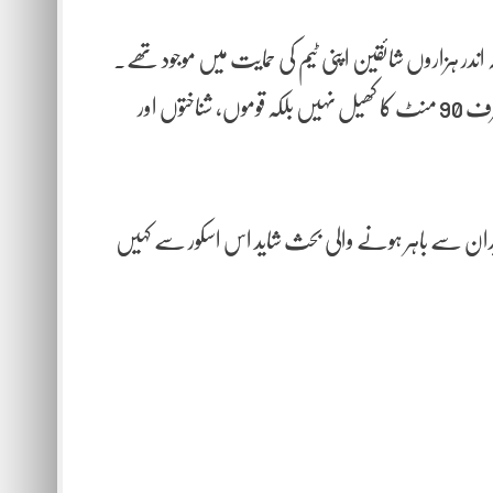
کہ اندر ہزاروں شائقین اپنی ٹیم کی حمایت میں موجود تھے۔
یہی تضاد آج کے عالمی کھیلوں کی حقیقت کو ظاہر کرتا ہے جہاں فٹبال صرف 90 منٹ کا کھیل نہیں بلکہ قوموں، شناختوں اور
 2-2 سے برابر ختم ہوا، لیکن میدان سے باہر ہونے والی بحث شاید اس اسکور سے کہیں