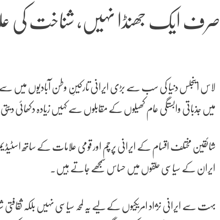
رف ایک جھنڈا نہیں، شناخت کی ع
لاس اینجلس دنیا کی سب سے بڑی ایرانی تارکینِ وطن آبادیوں میں سے ا
میں جذباتی وابستگی عام کھیلوں کے مقابلوں سے کہیں زیادہ دکھائی دی
شائقین مختلف اقسام کے ایرانی پرچم اور قومی علامات کے ساتھ اسٹیڈیم
ایران کے سیاسی حلقوں میں حساس سمجھے جاتے ہیں۔
بہت سے ایرانی نژاد امریکیوں کے لیے یہ لمحہ سیاسی نہیں بلکہ ثقافتی 