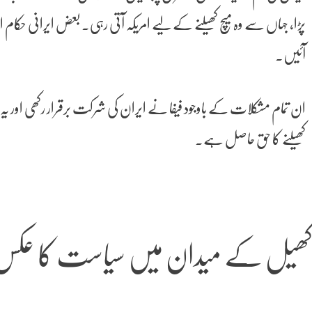
پڑا، جہاں سے وہ میچ کھیلنے کے لیے امریکہ آتی رہی۔ بعض ایرانی حکام او
آئیں۔
ان تمام مشکلات کے باوجود فیفا نے ایران کی شرکت برقرار رکھی اور یہ مؤ
کھیلنے کا حق حاصل ہے۔
ھیل کے میدان میں سیاست کا عکس