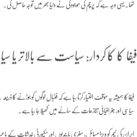
تھا۔ یہی وجہ ہے کہ پرچم کی موجودگی نے دنیا بھر میں توجہ حاصل کی۔
یفا کا کا کردار: سیاست سے بالاتر ی
سیاسی اور جغرافیائی تنازعات کے سائے میں کھیلا جا رہا ہے۔
ایران کی ٹیم کو ویزا مسائل، سفری پابندیوں اور سکیورٹی خدشات کے باعث ا