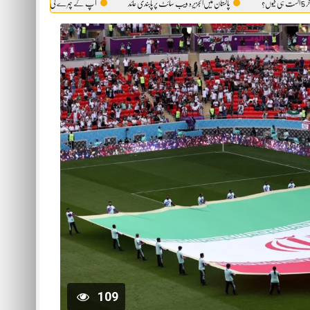
پاکستان میں‌الجزیرہ ویب سائٹ پر پابندی عائد
آپ کے چہرے کی وہ حقیقت، جو آئینہ بھی آپ کو نہیں د
109