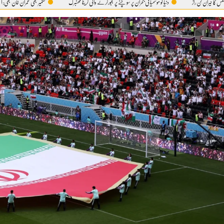
ن راز
دنیا کو موسمیاتی بحران پر سوچنے پر مجبورکرنے والی گریٹا تھنبرگ
کشمیر بھی عمران خان بھی:آ خر 5 اگست ہی کیوں؟