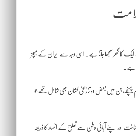
لامت
یک کا گھر سمجھا جاتا ہے۔ اسی وجہ سے ایران کے میچز
تی ہے۔
 پہنچے، جن میں بعض وہ تاریخی نشان بھی شامل تھے جو
شناخت اور اپنے آبائی وطن سے تعلق کے اظہار کا ذریعہ