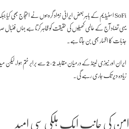
SoFi اسٹیڈیم کے باہر بعض ایرانی نژاد گروہوں نے احتجاج بھی کیا جب
جذبات کا اظہار بھی بن جاتا ہے۔
ایران اور نیوزی لینڈ کے درمیان مقابلہ
زیادہ دیر تک جاری رہے گی۔
من کی جانب ایک ہلکی سی امید