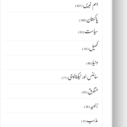
اہم خبریں
(627)
پاکستان
(320)
سیاست
(53)
کھیل
(133)
دنیا
(85)
سائنس اور ٹیکنالوجی
(77)
متفرق
(63)
زاویہ
(36)
مذہب
(31)