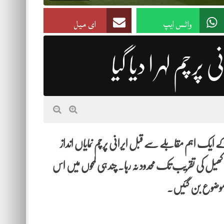
واٹس ایپ
ای میل
رچم لہر ا دیا گیا
ینجلس کے مشہور SoFi اسٹیڈیم میں جب فیفا ورلڈ کپ 2026 کے ایک اہم مقابلے سے قبل ایرانی پرچم نمایاں انداز
کھیل کی تقریب تک محدود نہ رہا۔ چند ہی لمحوں میں اس
کا موضوع بن گئیں۔