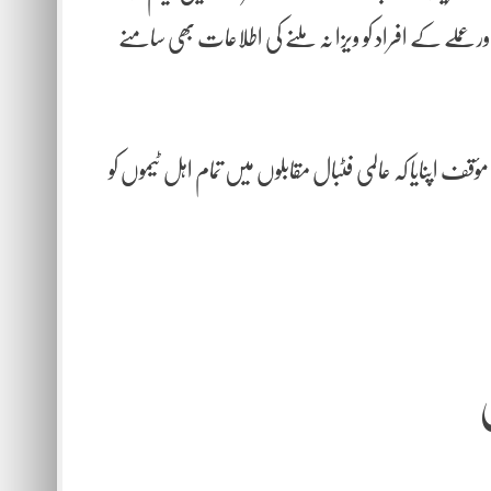
ر عملے کے افراد کو ویزا نہ ملنے کی اطلاعات بھی سامنے
قف اپنایا کہ عالمی فٹبال مقابلوں میں تمام اہل ٹیموں کو