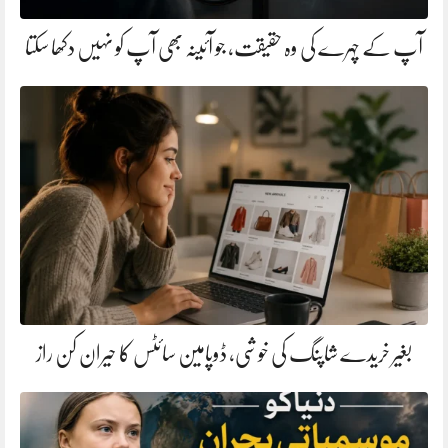
آپ کے چہرے کی وہ حقیقت، جو آئینہ بھی آپ کو نہیں دکھا سکتا
بغیر خریدے شاپنگ کی خوشی، ڈوپامین سائٹس کا حیران کن راز