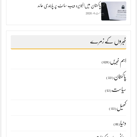
پاکستان میں‌الجزیرہ ویب سائٹ پر پابندی عائد
اگست 4, 2026
خبروں کے زمرے
اہم خبریں
(628)
پاکستان
(321)
سیاست
(53)
کھیل
(133)
دنیا
(85)