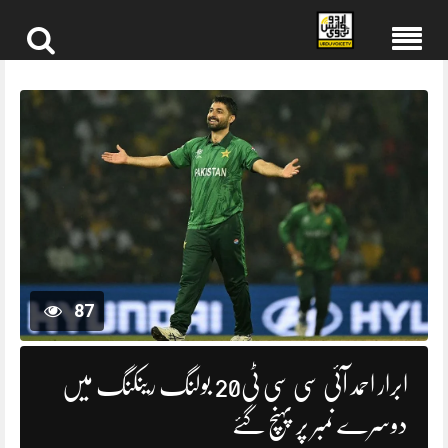
Skip
to
content
87
ابرار احمد آئی سی سی ٹی20 بولنگ رینکنگ میں
دوسرے نمبر پر پہنچ گئے