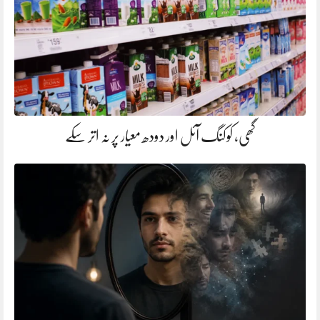
گھی، کوکنگ آئل اور دودھ معیار پر نہ اتر سکے