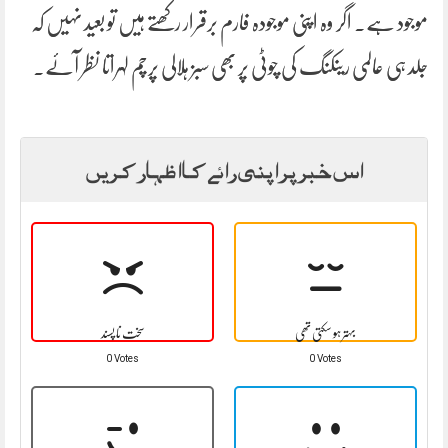
موجود ہے۔ اگر وہ اپنی موجودہ فارم برقرار رکھتے ہیں تو بعید نہیں کہ
جلد ہی عالمی رینکنگ کی چوٹی پر بھی سبز ہلالی پرچم لہراتا نظر آئے۔
اس خبر پر اپنی رائے کا اظہار کریں
بہتر ہو سکتی تھی
سخت نا پسند
0 Votes
0 Votes