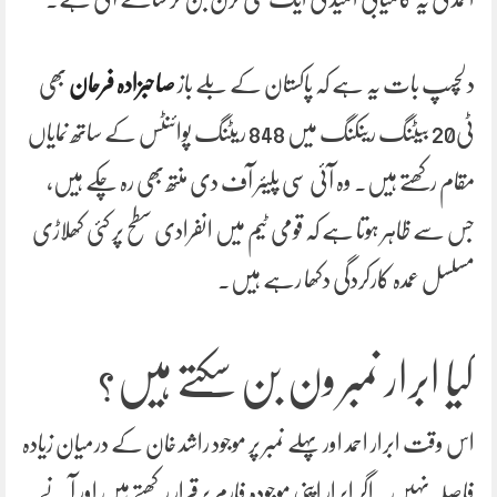
دلچسپ بات یہ ہے کہ پاکستان کے بلے باز
صاحبزادہ فرحان
بھی
ٹی20 بیٹنگ رینکنگ میں 848 ریٹنگ پوائنٹس کے ساتھ نمایاں
مقام رکھتے ہیں۔ وہ آئی سی پلیئر آف دی منتھ بھی رہ چکے ہیں،
جس سے ظاہر ہوتا ہے کہ قومی ٹیم میں انفرادی سطح پر کئی کھلاڑی
مسلسل عمدہ کارکردگی دکھا رہے ہیں۔
کیا ابرار نمبر ون بن سکتے ہیں؟
اس وقت ابرار احمد اور پہلے نمبر پر موجود راشد خان کے درمیان زیادہ
فاصلہ نہیں۔ اگر ابرار اپنی موجودہ فارم برقرار رکھتے ہیں اور آنے