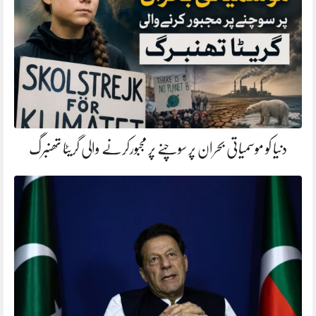
دنیا کو موسمیاتی بحران پر سوچنے پر مجبورکرنے والی گریٹا تھنبرگ