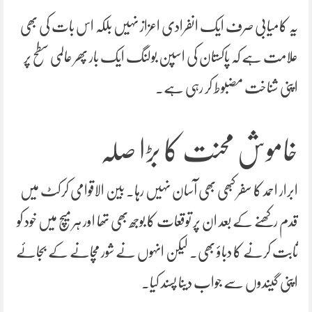
یہ کامیابی صرف ایک انفرادی اعزاز نہیں بلکہ اس بات کی بھی
علامت ہے کہ پاکستان کی اسپن بولنگ ایک بار پھر عالمی سطح پر
اپنی شناخت مضبوط کر رہی ہے۔
خاموش محنت کا بڑا صلہ
ابرار احمد کا سفر کبھی بھی آسان نہیں رہا۔ بین الاقوامی کرکٹ میں
قدم رکھنے کے بعد ان پر توقعات کا بوجھ بھی تھا اور ہر میچ میں خود کو
ثابت کرنے کا دباؤ بھی۔ لیکن انہوں نے شور مچانے کے بجائے
اپنی گیندوں سے جواب دینا پسند کیا۔