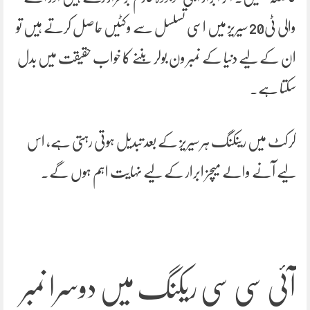
والی ٹی20 سیریز میں اسی تسلسل سے وکٹیں حاصل کرتے ہیں تو
ان کے لیے دنیا کے نمبر ون بولر بننے کا خواب حقیقت میں بدل
سکتا ہے۔
کرکٹ میں رینکنگ ہر سیریز کے بعد تبدیل ہوتی رہتی ہے، اس
لیے آنے والے میچز ابرار کے لیے نہایت اہم ہوں گے۔
آئی سی سی ریکنگ میں دوسرا نمبر