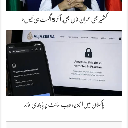
کشمیر بھی عمران خان بھی:آ خر 5 اگست ہی کیوں؟
پاکستان میں‌الجزیرہ ویب سائٹ پر پابندی عائد