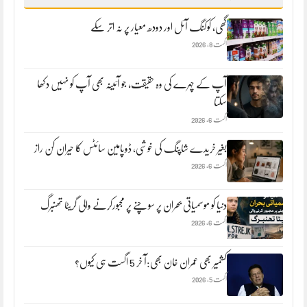
لکھیں
گھی، کوکنگ آئل اور دودھ معیار پر نہ اتر سکے
اگست 8, 2026
آپ کے چہرے کی وہ حقیقت، جو آئینہ بھی آپ کو نہیں دکھا
سکتا
اگست 6, 2026
بغیر خریدے شاپنگ کی خوشی، ڈوپامین سائٹس کا حیران کن راز
اگست 6, 2026
دنیا کو موسمیاتی بحران پر سوچنے پر مجبورکرنے والی گریٹا تھنبرگ
اگست 6, 2026
کشمیر بھی عمران خان بھی:آ خر 5 اگست ہی کیوں؟
اگست 5, 2026