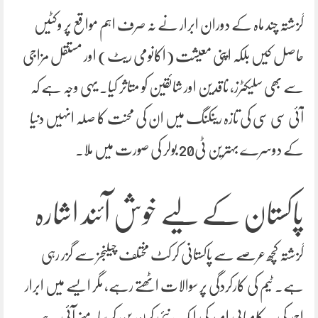
گزشتہ چند ماہ کے دوران ابرار نے نہ صرف اہم مواقع پر وکٹیں
حاصل کیں بلکہ اپنی معیشت (اکانومی ریٹ) اور مستقل مزاجی
سے بھی سلیکٹرز، ناقدین اور شائقین کو متاثر کیا۔ یہی وجہ ہے کہ
آئی سی سی کی تازہ رینکنگ میں ان کی محنت کا صلہ انہیں دنیا
کے دوسرے بہترین ٹی20 بولر کی صورت میں ملا۔
پاکستان کے لیے خوش آئند اشارہ
گزشتہ کچھ عرصے سے پاکستانی کرکٹ مختلف چیلنجز سے گزر رہی
ہے۔ ٹیم کی کارکردگی پر سوالات اٹھتے رہے، مگر ایسے میں ابرار
احمد کی یہ کامیابی امید کی ایک نئی کرن بن کر سامنے آئی ہے۔