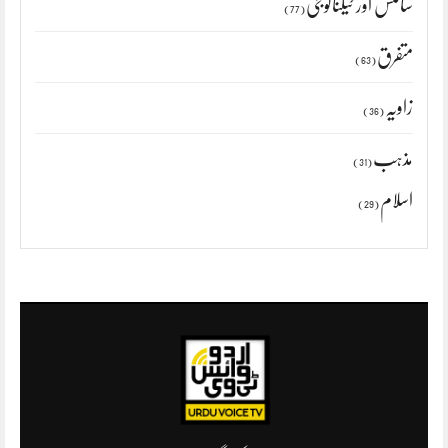
سائنس اور ٹیکنالوجی
(77)
متفرق
(63)
زاویہ
(36)
مذہب
(31)
اسلام
(29)