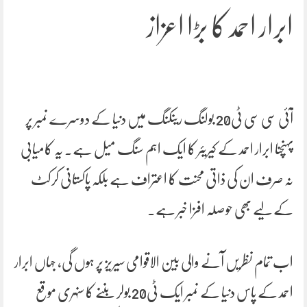
ابرار احمد کا بڑا اعزاز
آئی سی سی ٹی20 بولنگ رینکنگ میں دنیا کے دوسرے نمبر پر
پہنچنا ابرار احمد کے کیریئر کا ایک اہم سنگ میل ہے۔ یہ کامیابی
نہ صرف ان کی ذاتی محنت کا اعتراف ہے بلکہ پاکستانی کرکٹ
کے لیے بھی حوصلہ افزا خبر ہے۔
اب تمام نظریں آنے والی بین الاقوامی سیریز پر ہوں گی، جہاں ابرار
احمد کے پاس دنیا کے نمبر ایک ٹی20 بولر بننے کا سنہری موقع