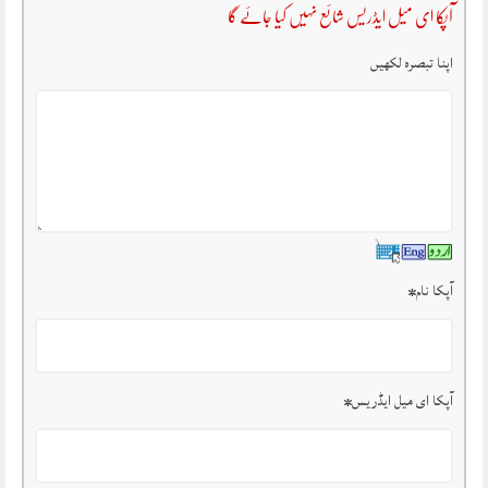
آپکا ای میل ایڈریس شائع نہیں کیا جائے گا
اپنا تبصرہ لکھیں
آپکا نام
*
آپکا ای میل ایڈریس
*