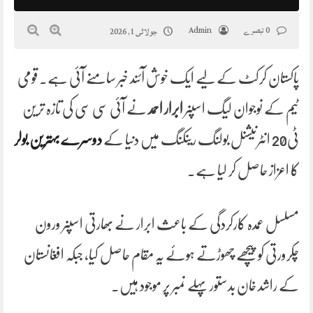
0 تبصرے
Admin
جولائی 1, 2026
پاکستان کرکٹ کے لیے ایک خوش آئند خبر سامنے آئی ہے۔ قومی
ٹیم کے نوجوان لیگ اسپنر
ابرار احمد
نے آئی سی سی کی تازہ ترین
ٹی20 انٹرنیشنل بولنگ رینکنگ میں دنیا کے
دوسرے بہترین بولر
کا اعزاز حاصل کر لیا ہے۔
مسلسل عمدہ کارکردگی کے باعث ابرار نے بھارتی اسپنر ورون
چکرورتی کو پیچھے چھوڑتے ہوئے یہ مقام حاصل کیا، جبکہ افغانستان
کے راشد خان بدستور پہلے نمبر پر موجود ہیں۔