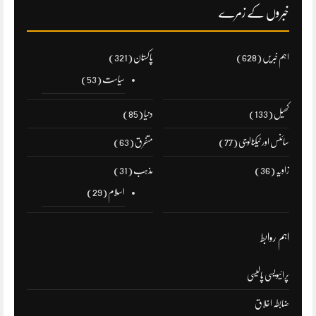
خبروں کے زمرے
اہم خبریں
(628)
پاکستان
(321)
سیاست
(53)
کھیل
(133)
دنیا
(85)
سائنس اور ٹیکنالوجی
(77)
متفرق
(63)
زاویہ
(36)
مذہب
(31)
اسلام
(29)
اہم روابط
پرائیویسی پالیسی
ضابطہ اخلاق