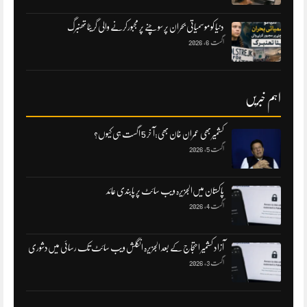
دنیا کو موسمیاتی بحران پر سوچنے پر مجبورکرنے والی گریٹا تھنبرگ
اگست 6, 2026
اہم خبریں
کشمیر بھی عمران خان بھی:آ خر 5 اگست ہی کیوں؟
اگست 5, 2026
پاکستان میں‌الجزیرہ ویب سائٹ پر پابندی عائد
اگست 4, 2026
آزاد کشمیر احتجاج کے بعد الجزیرہ انگلش ویب سائٹ تک رسائی میں‌دشوری
اگست 3, 2026