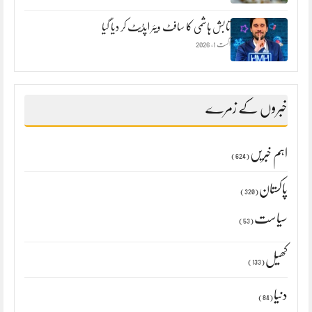
تابش ہاشمی کا سافٹ ویئر اپڈیٹ کر دیا گیا
اگست 1, 2026
خبروں کے زمرے
اہم خبریں
(624)
پاکستان
(320)
سیاست
(53)
کھیل
(133)
دنیا
(84)