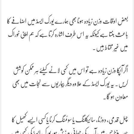
بعض اوقات وزن زیادہ ہونا بھی ہمارے یورک ایسڈ میں اضافے کا
باعث بنتا ہے کیونکہ یہ اس طرف اشارہ کرتا ہے کہ ہم اپنی خوراک
میں غیر محتاط ہیں۔
اگر آپکا وزن زیادہ ہے تو اس میں کمی لانے کیلئے ہر ممکن کوشش
کریں۔ یہ یورک ایسڈ کے علاوہ دیگر بیماریوں سے نجات میں بھی
معاون ہو گا۔
چہل قدمی، دوڑنا، سائیکلنگ یا سوئمنگ کرنا یا کسی ایسے کھیل کا
حصہ بننا جس میں آپ کی جسمانی ورزش ہو، یورک ایسڈ کی کمی میں