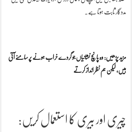
مددگار ثابت ہوتا ہے۔
مزید پڑھیں: وہ پانچ نشانیاں جو گردے خراب ہونے پر سامنے آتی
ہیں، لیکن ہم نظر انداز کرتے
چیری اور بیری کا استعمال کریں: