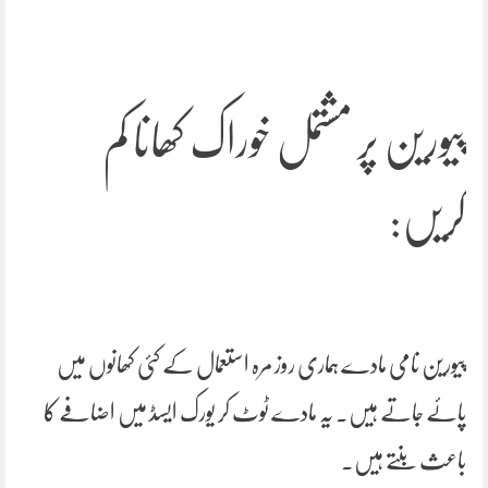
پیورین پر مشتمل خوراک کھانا کم
کریں:
پیورین نامی مادے ہماری روز مرہ استعمال کے کئی کھانوں میں
پائے جاتے ہیں۔ یہ مادے ٹوٹ کر یورک ایسڈ میں اضافے کا
باعث بنتے ہیں۔