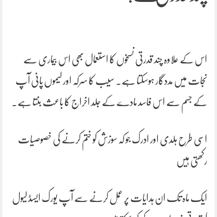
اس کے علاوہ چند قدرتی نسخوں کا استعمال بھی اس بیماری سے
نجات میں مددگار ہوسکتا ہے۔ سیب کا سرکہ اور لیموں پانی آپ
کے جسم سے اس فاسد مادے کے جلد اخراج کا باعث بنتا ہے۔
اسی طرح ہلدی اور ادرک جو کہ سوزش کو ختم کرنے کی خصوصیات
رکھتی ہیں
ایک ماہ تک ان ہدایات پر عمل کرنے سے آپ یورک ایسڈ لیول