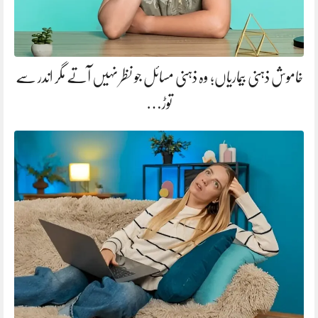
خاموش ذہنی بیماریاں؛ وہ ذہنی مسائل جو نظر نہیں آتے مگر اندر سے
توڑ…