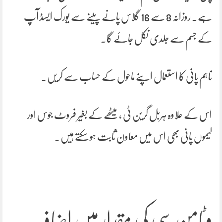
ہے۔ روزانہ 8 سے 16 گلاس پانے پینے سے یورک ایسڈ آپ
کے جسم سے جلدی نکل جائے گا۔
تاہم پانی کا استعمال اپنے ماحول کے حساب سے کریں۔
اس کے علاوہ ہربل گرین ٹی ، میٹھے کے بغیر فروٹ جوس اور
لیموں پانی بھی اس میں معاون ثابت ہو سکتے ہیں۔
وٹامن سی کی مقدار میں اضافہ