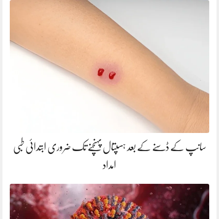
سانپ کے ڈسنے کے بعد ہسپتال پہنچنے تک ضروری ابتدائی طبی
امداد