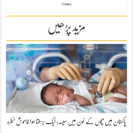
0 Votes
مزید پڑھیں
پاکستان میں بچوں کے خون میں سیسہ: ایک بڑھتا ہوا خاموش خطرہ