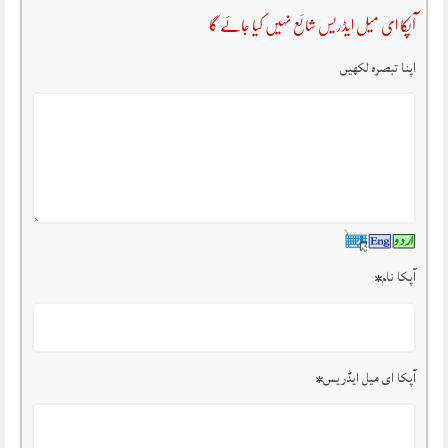
آپکا ای میل ایڈریس شائع نہیں کیا جائے گا
اپنا تبصرہ لکھیں
آپکا نام
*
آپکا ای میل ایڈریس
*