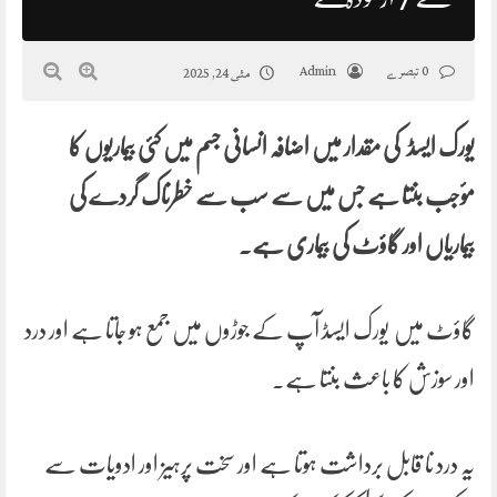
0 تبصرے
Admin
مئی 24, 2025
یورک ایسڈ کی مقدار میں اضافہ انسانی جسم میں کئی بیماریوں کا
مؤجب بنتا ہے جس میں سے سب سے خطرناک گردے کی
بیماریاں اور گاؤٹ کی بیماری ہے۔
گاؤٹ میں یورک ایسڈ آپ کے جوڑوں میں جمع ہو جاتا ہے اور درد
اور سوزش کا باعث بنتا ہے۔
یہ درد نا قابل برداشت ہوتا ہے اور سخت پرہیز اور ادویات سے