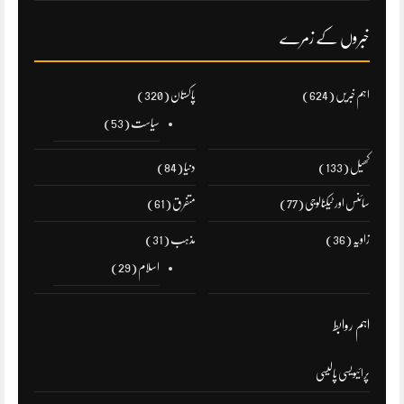
خبروں کے زمرے
اہم خبریں
(624)
پاکستان
(320)
سیاست
(53)
کھیل
(133)
دنیا
(84)
سائنس اور ٹیکنالوجی
(77)
متفرق
(61)
زاویہ
(36)
مذہب
(31)
اسلام
(29)
اہم روابط
پرائیویسی پالیسی