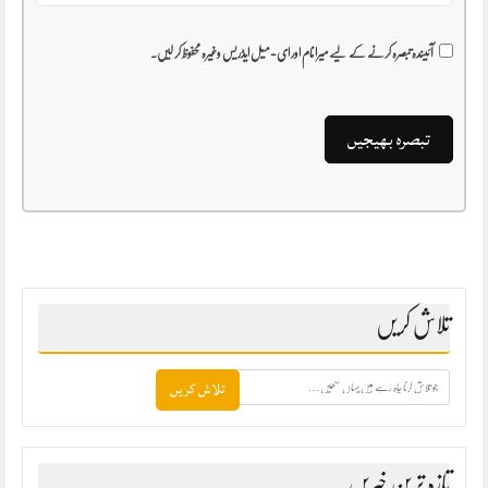
آئیندہ تبصرہ کرنے کے لیے میرا نام اور ای-میل ایڈریس وغیرہ محفوظ کر لیں۔
تلاش کریں
جو
تلاش
کرنا
چاہ
رہے
ہیں
تازہ ترین خبریں