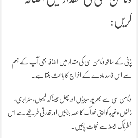
کریں:
پانی کے ساتھ وٹامن سی کی مقدار میں اضافہ بھی آپ کے جسم
سے اس فاسد مادے کے اخراج کا باعث بنتا ہے۔
وٹامن سی سے بھر پور سبزیاں اور پھل جیسا کہ لیموں، سٹرابری،
مالٹوں وغیرہ کو اپنی خوراک کا حصہ بنائیں اور قدرتی طریقے سے اس
خطرناک ایسڈ سے نجات پائیں۔