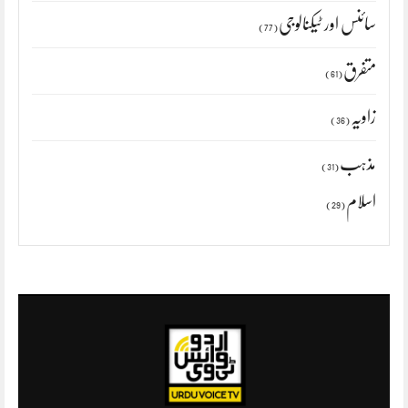
سائنس اور ٹیکنالوجی
(77)
متفرق
(61)
زاویہ
(36)
مذہب
(31)
اسلام
(29)