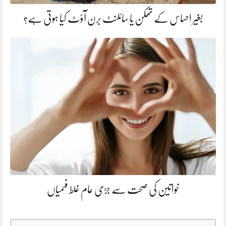
بغیر احساس کے تھکن یا سائلنٹ برن آؤٹ کیا ہوتی ہے؟
خواتین کی صحت سے جڑی عام غلط فہمیاں