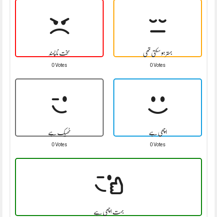
بہتر ہو سکتی تھی
سخت نا پسند
0 Votes
0 Votes
اچھی ہے
ٹھیک ہے
0 Votes
0 Votes
بہت اچھی ہے