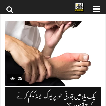
Skip
to
content
25
ایک ماہ میں قدرتی طور پر یورک ایسڈ کو کم کرنے
کے 7 آزمودہ نسخے