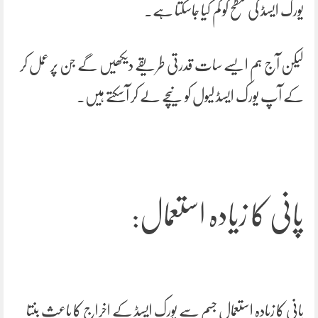
یورک ایسڈ کی سطح کو کم کیا جاسکتا ہے۔
لیکن آج ہم ایسے سات قدرتی طریقے دیکھیں گے جن پر عمل کر
کے آپ یورک ایسڈ لیول کو نیچے لے کر آسکتے ہیں۔
پانی کا زیادہ استعمال:
پانی کا زیادہ استعمال جسم سے یورک ایسڈ کے اخراج کا باعث بنتا