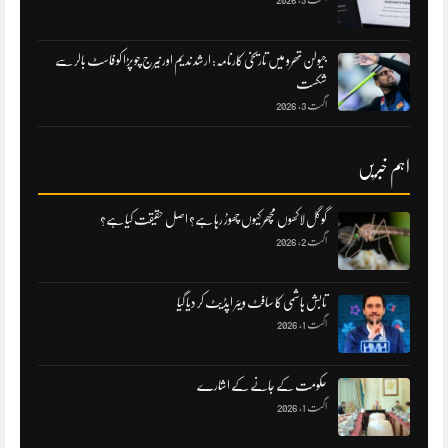
جیولن تھرو میں تاریخی کارنامہ: ارشد ندیم اور نیرج چوپڑا کو فاسٹ بالر سے
شکست
اگست 3, 2026
اہم خبریں
گوگل لاکھوں مچھر کیوں چھوڑ رہا ہے؟ اصل حقیقت کیا ہے؟
اگست 2, 2026
تابش ہاشمی کا سافٹ ویئر اپڈیٹ کر دیا گیا
اگست 1, 2026
حکومت کے جانے کے اشارے
اگست 1, 2026