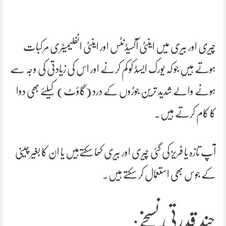
چیری اور بیری میں اینٹی آکسیڈنٹس اور اینٹی انفلیمیٹری مرکبات
ہوتے ہیں جو کہ یورک ایسڈ کو کم کرنے اور اس کی زیادتی کی وجہ سے
ہونے والے شدید ترین جوڑوں کے درد (گاؤٹ) کیلئے بھی دوا
کا کام کرتے ہیں۔
آپ تازہ یا فریز کی گئی چیری اور بیری کھا سکتےہیں یا ان کا بغیر چینی
کے جوس بھی استعمال کر سکتے ہیں۔
چند قدرتی نسخے: