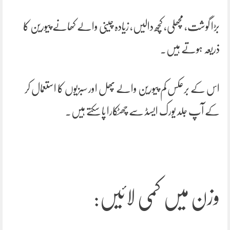
بڑا گوشت، مچھلی، کچھ دالیں، زیادہ چینی والے کھانے پیورین کا
ذریعہ ہوتے ہیں۔
اس کے برعکس کم پیورین والے پھل اور سبزیوں کا استعمال کر
کے آپ جلد یورک ایسڈ سے چھٹکارا پا سکتے ہیں۔
وزن میں کمی لائیں: