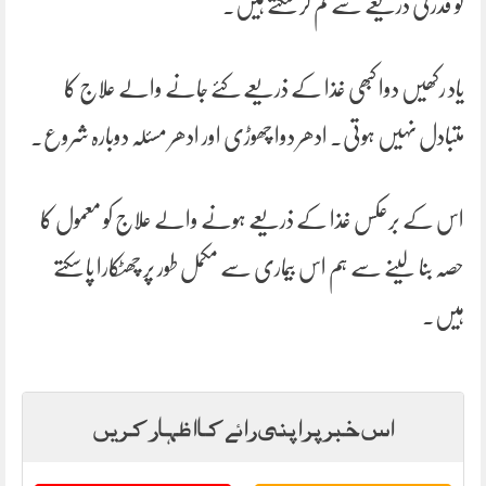
کو قدرتی ذریعے سے کم کر سکتے ہیں۔
یاد رکھیں دوا کبھی غذا کے ذریعے کئے جانے والے علاج کا
متبادل نہیں ہوتی۔ ادھر دوا چھوڑی اور ادھر مسئلہ دوبارہ شروع۔
اس کے برعکس غذا کے ذریعے ہونے والے علاج کو معمول کا
حصہ بنا لینے سے ہم اس بیماری سے مکمل طور پر چھٹکارا پا سکتے
ہیں۔
اس خبر پر اپنی رائے کا اظہار کریں