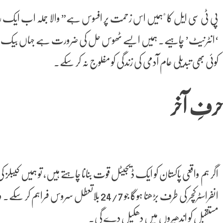
پی ٹی سی ایل کا "ہمیں اس زحمت پر افسوس ہے” والا جملہ اب ایک روای
‘انٹرنیٹ’ چاہیے۔ ہمیں ایسے ٹھوس حل کی ضرورت ہے جہاں بیک اپ سسٹ
کوئی بھی تبدیلی عام آدمی کی زندگی کو مفلوج نہ کر سکے۔
رفِ آخر
اگر ہم واقعی پاکستان کو ایک ڈیجیٹل قوت بنانا چاہتے ہیں، تو ہمیں ک
انفراسٹرکچر کی طرف بڑھنا ہوگا جو 24/7 بلاتعط
مستقبل کو اندھیروں میں دھکیل دے گی۔