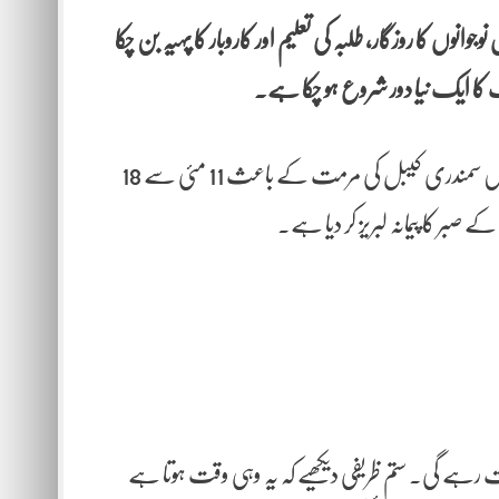
نوں کا روزگار، طلبہ کی تعلیم اور کاروبار کا پہیہ بن چکا
کا ایک نیا دور شروع ہو چکا ہے۔
حالیہ دنوں میں پی ٹی سی ایل کی جانب سے جاری کردہ نوٹس—جس میں سمندری کیبل کی مرمت کے باعث 11 مئی سے 18
بر کا پیمانہ لبریز کر دیا ہے۔
ے گی۔ ستم ظریفی دیکھیے کہ یہ وہی وقت ہوتا ہے