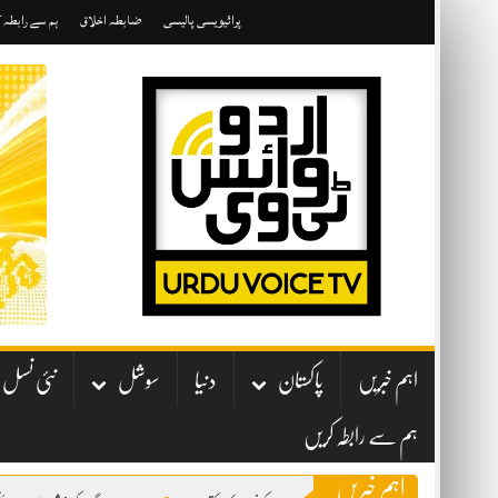
Skip
پرائیویسی پالیسی
ضابطہ اخلاق
ہم سے رابطہ 
to
content
اہم خبریں
پاکستان
دنیا
سوشل
نئی نسل
ہم سے رابطہ کریں
اہم خبریں