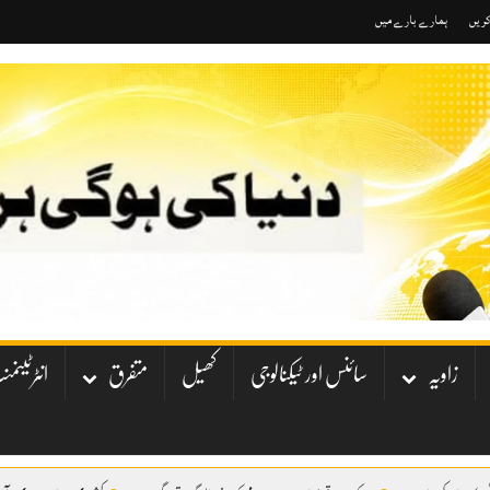
کریں
ہمارے بارے میں
زاویہ
سائنس اور ٹیکنالوجی
کھیل
متفرق
انٹرٹینم