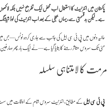
پاکستان میں انٹرنیٹ کا استعمال اب محض ایک تفریح نہیں بلکہ لاکھوں نوجوا
ہے۔لیکن بدقسمتی سے، یہاں بجلی کے بعد اب انٹرنیٹ کی لوڈ شیڈنگ 
مئی تک سروس متاثر رہنے کا بتایا گیا ہے—نے ایک بار پھر صارفین کے ص
رمت کا لامتناہی سلسلہ
پی ٹی سی ایل
کے مطابق، انٹرنیٹ سروس شام کے اوقات میں سست رہ