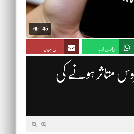
45
واٹس ایپ
ای میل
س متاثر ہونے کی