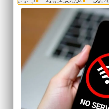
پاکستان میں‌الجزیرہ ویب سائٹ پر پابندی عائد
آپ کے چہرے کی وہ حقیقت، جو آئینہ بھی آپ کو نہیں دک