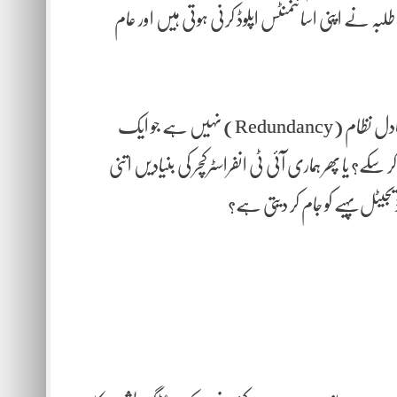
بہ نے اپنی اسائنمنٹس اپلوڈ کرنی ہوتی ہیں اور عام
سوال یہ پیدا ہوتا ہے کہ کیا انٹرنیشنل کیبل کنسورشیم کے پاس کوئی ایسا متبادل نظام (Redundancy) نہیں ہے جو ایک
؟ یا پھر ہماری آئی ٹی انفراسٹرکچر کی بنیادیں اتنی
یٹل پہیے کو جام کر دیتی ہے؟