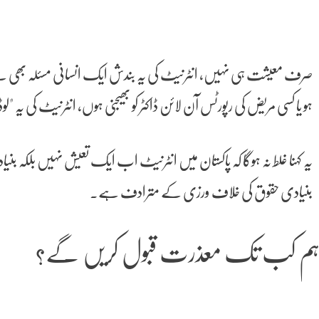
صرف معیشت ہی نہیں، انٹرنیٹ کی یہ بندش ایک انسانی مسئلہ بھی ہے۔
ہو یا کسی مریض کی رپورٹس آن لائن ڈاکٹر کو بھیجنی ہوں، انٹرنیٹ کی یہ
یہ کہنا غلط نہ ہوگا کہ پاکستان میں انٹرنیٹ اب ایک تعیش نہیں بلکہ بن
بنیادی حقوق کی خلاف ورزی کے مترادف ہے۔
م کب تک معذرت قبول کریں گے؟