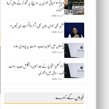
دنیا کو موسمیاتی بحران پر سوچنے پر مجبورکرنے والی گریٹا
تھنبرگ
اگست 6, 2026
کشمیر بھی عمران خان بھی:آ خر 5 اگست ہی کیوں؟
اگست 5, 2026
پاکستان میں‌الجزیرہ ویب سائٹ پر پابندی عائد
اگست 4, 2026
آزاد کشمیر احتجاج کے بعد الجزیرہ انگلش ویب سائٹ
تک رسائی میں‌دشوری
اگست 3, 2026
خبروں کے زمرے