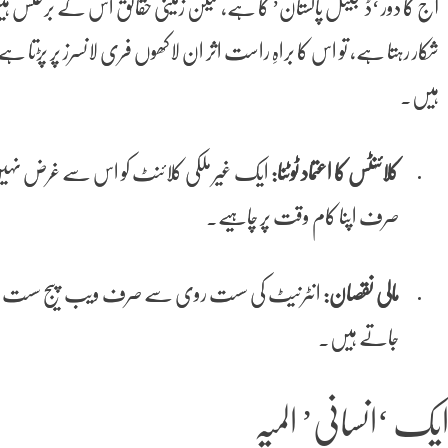
آج کا دور ‘ڈیجیٹل پاکستان’ کا ہے، لیکن زمینی حقائق اس کے برعکس
شکار رہتا ہے، تو اس کا براہِ راست اثر ان لاکھوں فری لانسرز پر پڑتا
ہیں۔
کلائنٹس کا اعتماد ٹوٹنا:
ایک غیر ملکی کلائنٹ کو اس سے غرض نہی
صرف اپنا کام وقت پر چاہیے۔
مالی نقصان:
انٹرنیٹ کی سست روی سے صرف ویب پیج سست نہیں ک
جاتے ہیں۔
یک ‘انسانی’ المیہ