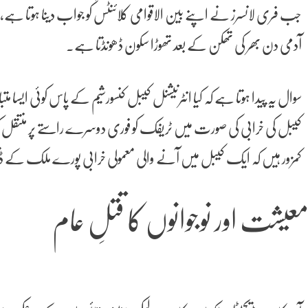
جب فری لانسرز نے اپنے بین الاقوامی کلائنٹس کو جواب دینا ہوتا ہے، طل
آدمی دن بھر کی تھکن کے بعد تھوڑا سکون ڈھونڈتا ہے۔
کیبل کی خرابی کی صورت میں ٹریفک کو فوری دوسرے راستے پر منتقل کر سکے
کمزور ہیں کہ ایک کیبل میں آنے والی معمولی خرابی پورے ملک کے ڈیج
عیشت اور نوجوانوں کا قتلِ عام