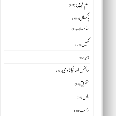
اہم خبریں
(627)
پاکستان
(320)
سیاست
(53)
کھیل
(133)
دنیا
(85)
سائنس اور ٹیکنالوجی
(77)
م
متفرق
(63)
زاویہ
(36)
مذہب
(31)