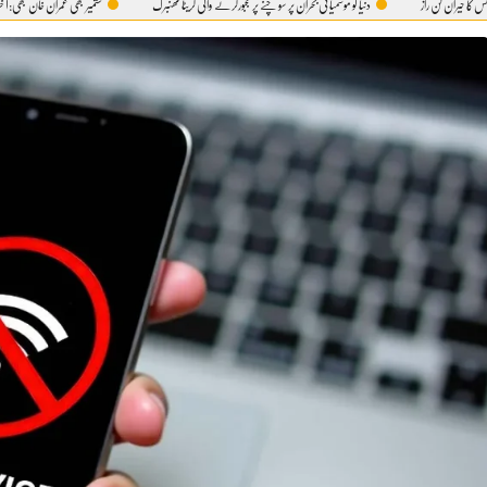
راز
دنیا کو موسمیاتی بحران پر سوچنے پر مجبورکرنے والی گریٹا تھنبرگ
کشمیر بھی عمران خان بھی:آ خر 5 اگست ہی کیوں؟