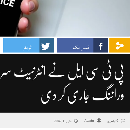
فیس بک
ٹویٹر
پی ٹی سی ایل نے انٹرنیٹ سرو
وراننگ جاری کر دی
0 تبصرے
Admin
مئی 11, 2026