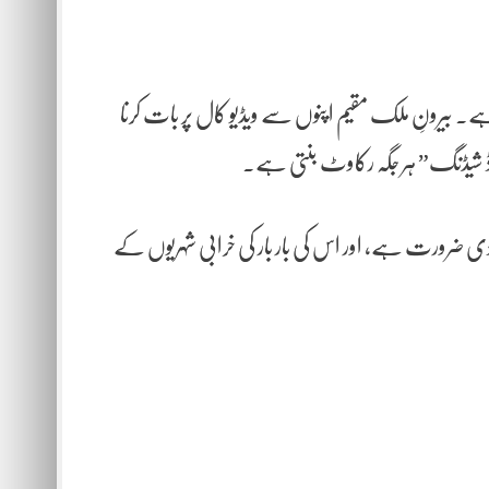
 بیرونِ ملک مقیم اپنوں سے ویڈیو کال پر بات کرنا
 "لوڈ شیڈنگ” ہر جگہ رکاوٹ بنتی ہے۔
یادی ضرورت ہے، اور اس کی بار بار کی خرابی شہریوں کے