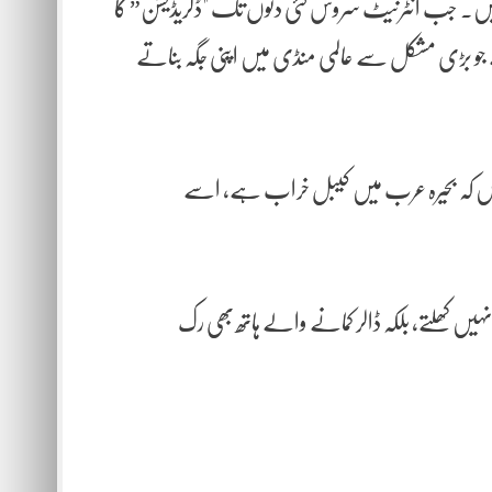
 ہیں۔ جب انٹرنیٹ سروس کئی دنوں تک "ڈگریڈیشن” کا
 ہے جو بڑی مشکل سے عالمی منڈی میں اپنی جگہ بناتے
ں کہ بحیرہ عرب میں کیبل خراب ہے، اسے
ھلتے، بلکہ ڈالر کمانے والے ہاتھ بھی رک