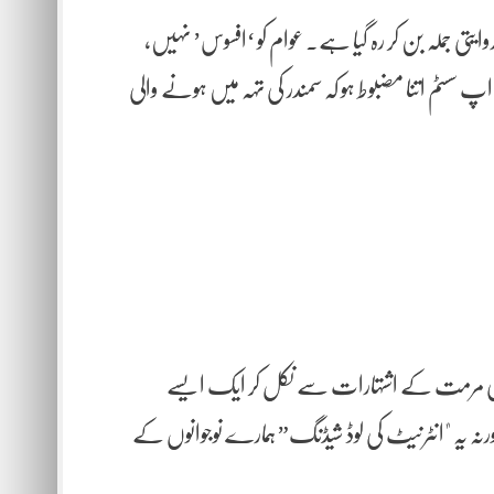
تی جملہ بن کر رہ گیا ہے۔ عوام کو ‘افسوس’ نہیں،
م اتنا مضبوط ہو کہ سمندر کی تہہ میں ہونے والی
یبلز کی مرمت کے اشتہارات سے نکل کر ایک ایسے
ل سروس فراہم کر سکے۔ ورنہ یہ "انٹرنیٹ کی لوڈ شیڈنگ” ہمارے نوجوانوں کے