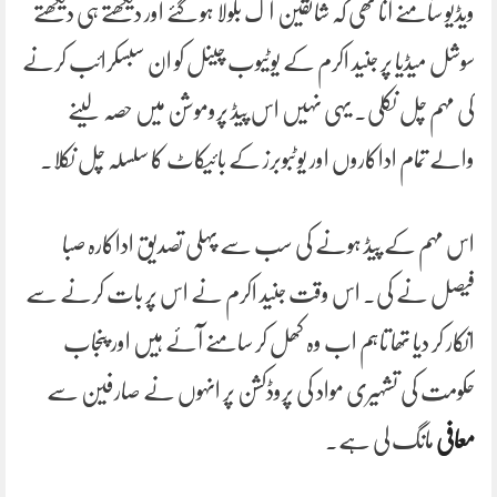
ویڈیو سامنے آنا تھی کہ شائقین آگ بگولا ہو گئے اور دیکھتے ہی دیکھتے
سوشل میڈیا پر جنید اکرم کے یوٹیوب چینل کو ان سبسکرائب کرنے
کی مہم چل نکلی۔ یہی نہیں اس پیڈ پروموشن میں حصہ لینے
والے تمام اداکاروں اور یوٹبوبرز کے بائیکاٹ کا سلسلہ چل نکلا۔
اس مہم کے پیڈ ہونے کی سب سے پہلی تصدیق اداکارہ صبا
فیصل نے کی۔ اس وقت جنید اکرم نے اس پر بات کرنے سے
انکار کر دیا تھا تاہم اب وہ کھل کر سامنے آئے ہیں اور پنجاب
حکومت کی تشہیری مواد کی پروڈکشن پر انہوں نے صارفین سے
معافی
مانگ لی ہے۔