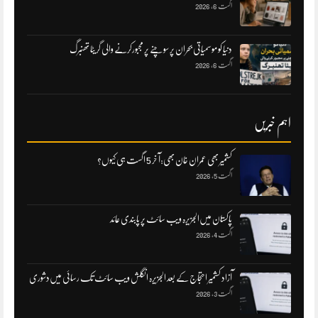
اگست 6, 2026
دنیا کو موسمیاتی بحران پر سوچنے پر مجبورکرنے والی گریٹا تھنبرگ
اگست 6, 2026
اہم خبریں
کشمیر بھی عمران خان بھی:آ خر 5 اگست ہی کیوں؟
اگست 5, 2026
پاکستان میں‌الجزیرہ ویب سائٹ پر پابندی عائد
اگست 4, 2026
آزاد کشمیر احتجاج کے بعد الجزیرہ انگلش ویب سائٹ تک رسائی میں‌دشوری
اگست 3, 2026