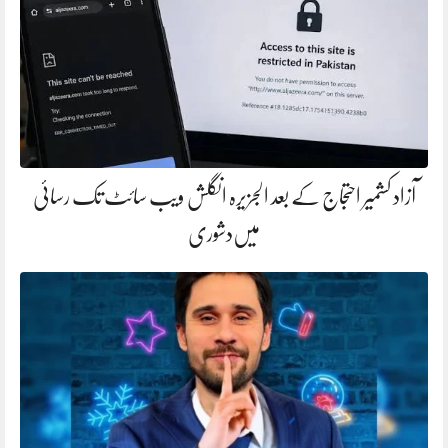
آزاد کشمیر احتجاج کے بعد الجزیرہ انگلش ویب سائٹ تک رسائی
میں‌دشوری