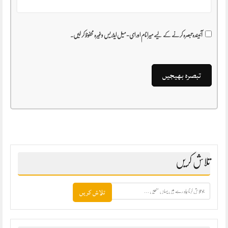
آئیندہ تبصرہ کرنے کے لیے میرا نام اور ای-میل ایڈریس وغیرہ محفوظ کر لیں۔
تلاش کریں
جو
تلاش
کرنا
چاہ
رہے