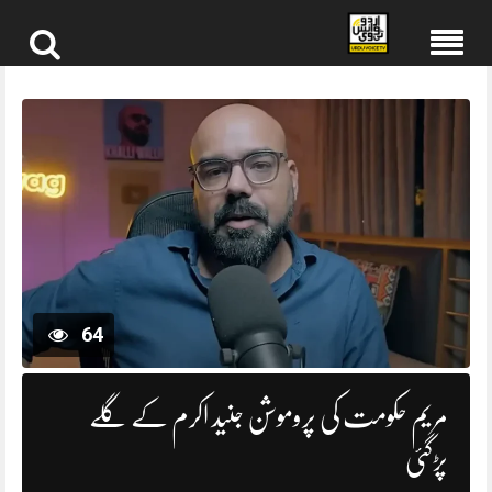
Skip
to
content
64
مریم حکومت کی پروموشن جنید اکرم کے گلے
پڑگئی