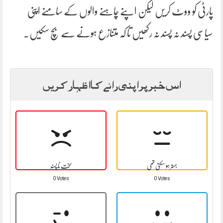
پارٹی کو ووٹ کریں لیکن اپنے چاہنے والوں کے سامنے اپنی
سیاسی پسند نہ پسند نہ رکھیں تا کہ متنازع ہونے سے بچ سکیں۔
اس خبر پر اپنی رائے کا اظہار کریں
بہتر ہو سکتی تھی
سخت نا پسند
0 Votes
0 Votes