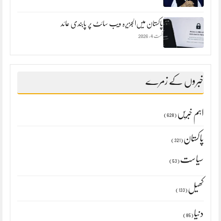
پاکستان میں‌الجزیرہ ویب سائٹ پر پابندی عائد
اگست 4, 2026
خبروں کے زمرے
اہم خبریں
(628)
پاکستان
(321)
سیاست
(53)
کھیل
(133)
دنیا
(85)