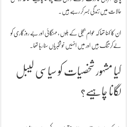
حالات میں زندگی بسر کر رہے ہیں۔
ان کا کہنا تھا کہ عوام بجلی کے بلوں ، مہنگائی اور بے روزگاری کو
لےکر تنگ ہیں اور میں انہیں خوشخبریاں سنا رہا تھا۔
کیا مشہور شخصیات کو سیاسی لیبل
لگانا چاہیے؟