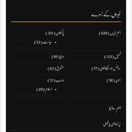
خبروں کے زمرے
اہم خبریں
(628)
پاکستان
(321)
سیاست
(53)
کھیل
(133)
دنیا
(85)
سائنس اور ٹیکنالوجی
(77)
متفرق
(63)
زاویہ
(36)
مذہب
(31)
اسلام
(29)
اہم روابط
پرائیویسی پالیسی