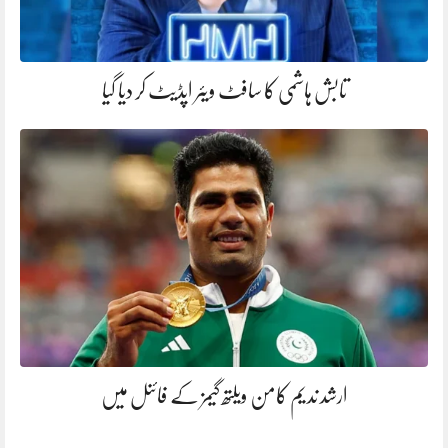
تابش ہاشمی کا سافٹ ویئر اپڈیٹ کر دیا گیا
ارشد ندیم کامن ویلتھ گیمز کے فائنل میں‌