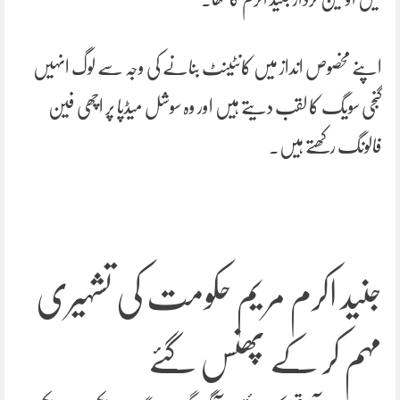
اپنے مخصوص انداز میں کانٹینٹ بنانے کی وجہ سے لوگ انہیں
گنجی سویگ کا لقب دیتے ہیں اور وہ سوشل میڈپا پر اچھی فین
فالونگ رکھتے ہیں۔
جنید اکرم مریم حکومت کی تشہیری
مہم کر کے پھنس گئے