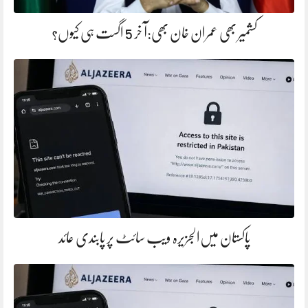
کشمیر بھی عمران خان بھی:آ خر 5 اگست ہی کیوں؟
پاکستان میں‌الجزیرہ ویب سائٹ پر پابندی عائد