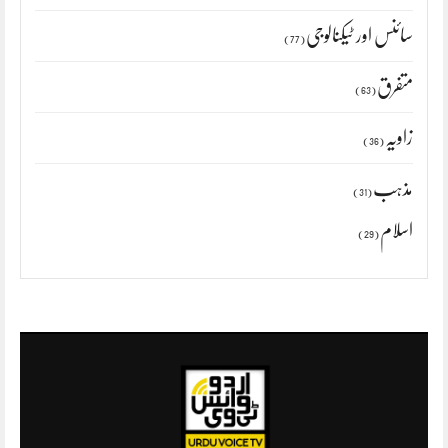
سائنس اور ٹیکنالوجی
(77)
متفرق
(63)
زاویہ
(36)
مذہب
(31)
اسلام
(29)