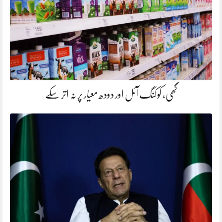
گھی، کوکنگ آئل اور دودھ معیار پر نہ اتر سکے