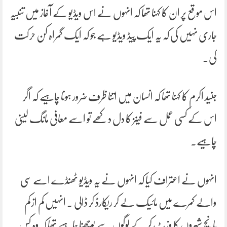
اس موقع پر ان کا کہنا تھا کہ انہوں نے اس ویڈیو کے آغاز میں تنبیہ
جاری نہیں کی کہ یہ ایک پیڈ ویڈیو ہے جو کہ ایک گمراہ کن حرکت
کی۔
جنید اکرم کا کہنا تھا کہ انسان میں اتنا ظرف ضرور ہونا چاہیے کہ اگر
اس کے کسی عمل سے فینز کا دل دکھے تو اسے معافی مانگ لینی
چاہیے۔
انہوں نے اعتراف کیا کہ انہوں نے یہ ویڈیو ٹھنڈے اسے سی
والے کمرے میں مائیک لے کر ریکارڈ کر ڈالی ۔ انہیں کم از کم
پانچ شہروں کا وزٹ کر کے لوگوں سے پوچھنا چاہیے تھا کہ وہ کس