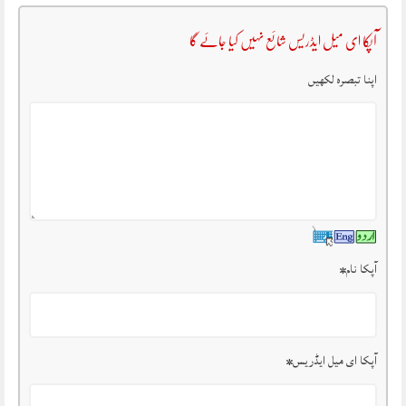
آپکا ای میل ایڈریس شائع نہیں کیا جائے گا
اپنا تبصرہ لکھیں
آپکا نام
*
آپکا ای میل ایڈریس
*