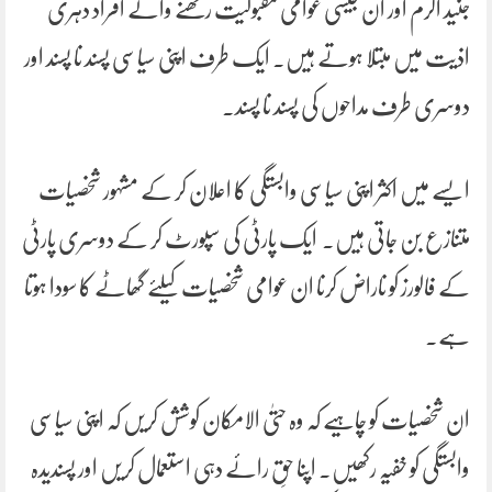
جنید اکرم اور ان جیسی عوامی مقبولیت رکھنے والے افراد دہری
اذیت میں مبتلا ہوتے ہیں۔ ایک طرف اپنی سیاسی پسند نا پسند اور
دوسری طرف مداحوں کی پسند نا پسند۔
ایسے میں اکثر اپنی سیاسی وابستگی کا اعلان کر کے مشہور شخصیات
متنازع بن جاتی ہیں۔ ایک پارٹی کی سپورٹ کر کے دوسری پارٹی
کے فالورز کو ناراض کرنا ان عوامی شخصیات کیلئے گھاٹے کا سودا ہوتا
ہے۔
ان شخصیات کو چاہیے کہ وہ حتیٰ الامکان کوشش کریں کہ اپنی سیاسی
وابستگی کو خفیہ رکھیں۔ اپنا حقِ رائے دہی استعمال کریں اور پسندیدہ