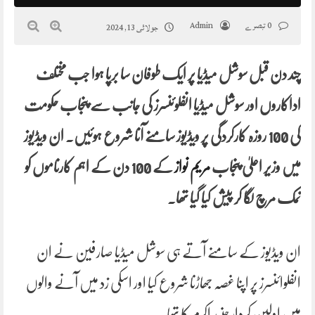
0 تبصرے
Admin
جولائی 13, 2024
چند دن قبل سوشل میڈیا پر ایک طوفان سا برپا ہوا جب مختلف
اداکاروں اور سوشل میڈیا انفلوئنسرز کی جانب سے پنجاب حکومت
کی 100 روزہ کارکردگی پر ویڈیوز سامنے آنا شروع ہوئیں۔ ان ویڈیوز
میں وزیر اعلیٰ پنجاب
مریم نواز
کے 100 دن کے اہم کارناموں کو
نمک مرچ لگا کر پیش کیا گیا تھا۔
ان ویڈیوز کے سامنے آتے ہی سوشل میڈیا صارفین نے ان
انفلوائنسرز پر اپنا غصہ جھاڑنا شروع کیا اور اسکی زد میں آنے والوں
میں اولین کردار جنید اکرم کا تھا۔