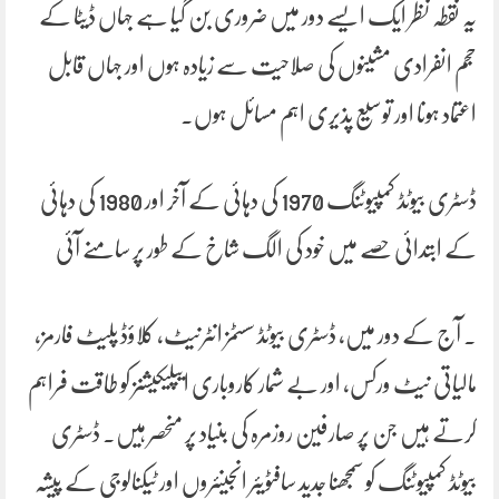
یہ نقطہ نظر ایک ایسے دور میں ضروری بن گیا ہے جہاں ڈیٹا کے
حجم انفرادی مشینوں کی صلاحیت سے زیادہ ہوں اور جہاں قابل
اعتماد ہونا اور توسیع پذیری اہم مسائل ہوں۔
ڈسٹری بیوٹڈ کمپیوٹنگ 1970 کی دہائی کے آخر اور 1980 کی دہائی
کے ابتدائی حصے میں خود کی الگ شاخ کے طور پر سامنے آئی
۔ آج کے دور میں، ڈسٹری بیوٹڈ سسٹمز انٹرنیٹ، کلاؤڈ پلیٹ فارمز،
مالیاتی نیٹ ورکس، اور بے شمار کاروباری ایپلیکیشنز کو طاقت فراہم
کرتے ہیں جن پر صارفین روزمرہ کی بنیاد پر منحصر ہیں۔ ڈسٹری
بیوٹڈ کمپیوٹنگ کو سمجھنا جدید سافٹویئر انجینئروں اور ٹیکنالوجی کے پیشہ