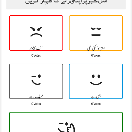
بہتر ہو سکتی تھی
سخت نا پسند
0 Votes
0 Votes
اچھی ہے
ٹھیک ہے
0 Votes
0 Votes