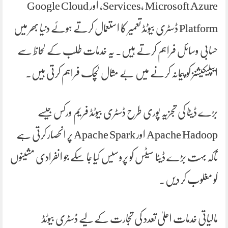
Services، Microsoft Azure، اور Google Cloud
Platform ڈسٹری بیوٹڈ تعمیر کا استعمال کرتے ہوئے دنیا بھر میں
حسابی وسائل فراہم کرتے ہیں۔ یہ خدمات طلب کے لحاظ سے
ایپلیکیشنز کو پیمانہ کرنے میں بے مثال لچک فراہم کرتی ہیں۔
بڑے ڈیٹا کی تجزیہ پوری طرح ڈسٹری بیوٹڈ فریم ورکس جیسے
Apache Hadoop اور Apache Spark پر انحصار کرتی ہے
تاکہ بہت بڑے ڈیٹا سیٹس کو پروسیس کیا جا سکے جو انفرادی مشینوں
کو مغلوب کر دیں۔
مالیاتی خدمات اعلیٰ تعدد کی تجارت کے لیے ڈسٹری بیوٹڈ