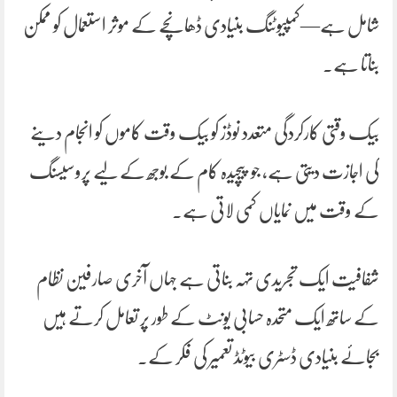
شامل ہے—کمپیوٹنگ بنیادی ڈھانچے کے موثر استعمال کو ممکن
بناتا ہے۔
بیک وقتی کارکردگی متعدد نوڈز کو بیک وقت کاموں کو انجام دینے
کی اجازت دیتی ہے، جو پیچیدہ کام کے بوجھ کے لیے پروسیسنگ
کے وقت میں نمایاں کمی لاتی ہے۔
شفافیت ایک تجریدی تہہ بناتی ہے جہاں آخری صارفین نظام
کے ساتھ ایک متحدہ حسابی یونٹ کے طور پر تعامل کرتے ہیں
بجائے بنیادی ڈسٹری بیوٹڈ تعمیر کی فکر کے۔