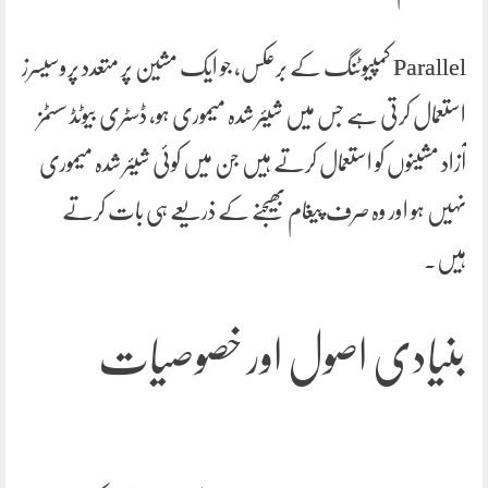
Parallel کمپیوٹنگ کے برعکس، جو ایک مشین پر متعدد پروسیسرز
استعمال کرتی ہے جس میں شیئر شدہ میموری ہو، ڈسٹری بیوٹڈ سسٹمز
آزاد مشینوں کو استعمال کرتے ہیں جن میں کوئی شیئر شدہ میموری
نہیں ہو اور وہ صرف پیغام بھیجنے کے ذریعے ہی بات کرتے
ہیں۔
بنیادی اصول اور خصوصیات