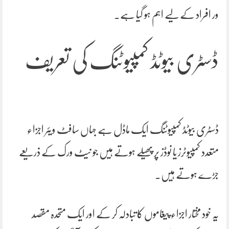
ور افراد کے لیے اہم ہو گیا ہے۔
ڈسٹری بیوٹڈ کمپیوٹنگ کی تعریف
ڈسٹری بیوٹڈ کمپیوٹنگ ایک ماڈل ہے جہاں سافٹ ویئر اجزاء
متعدد کمپیوٹرز یا نوڈز پر پھیلے ہوتے ہیں جو نیٹ ورک کے ذریعے
جڑے ہوتے ہیں۔
یہ خود مختار اجزاء پیغاموں کا تبادلہ کر کے اور ایک متحدہ مقصد