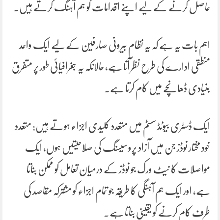
حاصل کرنے کے لیے اپنے اقدامات کو ہم آہنگ کرتے ہیں۔
اہم بات یہ ہے کہ یہ نظام بیرونی صارفین کے لیے ایک واحد
منطقی ادارے کی طرح نظر آتا ہے، حالانکہ یہ جغرافیائی طور پر متفرق
بنیادی ڈھانچے میں کام کرتا ہے۔
ایک ڈسٹری بیوٹڈ سسٹم میں متعدد کلیدی اجزاء ہوتے ہیں: متعدد
خود مختار نوڈز جن میں آزاد پروسیسنگ کی صلاحیتیں ہوں، ایک
مواصلات کا نیٹ ورک جو نوڈز کے درمیان تعامل کو ممکن بناتا
ہے، اور ایک ہم آہنگی کا طریقہ جو تمام اجزاء کو مشترکہ مقاصد کی
طرف کام کرنے کو یقینی بناتا ہے۔