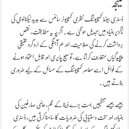
نتیجہ
ڈسٹری بیوٹڈ کمپیوٹنگ نظری کمپیوٹر سائنس سے جدید ٹیکنالوجی کی
ناگزیر بنیاد میں تبدیل ہو گئی ہے۔ اگرچہ یہ مطابقت، نقص
برداشت کرنے کی صلاحیت، اور ہم آہنگی کے ارد گرد حقیقی
پیچیدگیاں متعارف کراتا ہے، توسیع پذیری اور قابل اعتماد ہونے
کے فوائل اسے معاصر کمپیوٹنگ کے مسائل کے لیے ضروری
بناتے ہیں۔
جیسے جیسے تنظیمیں بہت بڑے ڈیٹا کے حجم، عالمی صارفین کی
بنیاد، اور سخت دستیابی کی ضروریات کا سامنا کرتی ہیں، ڈسٹری