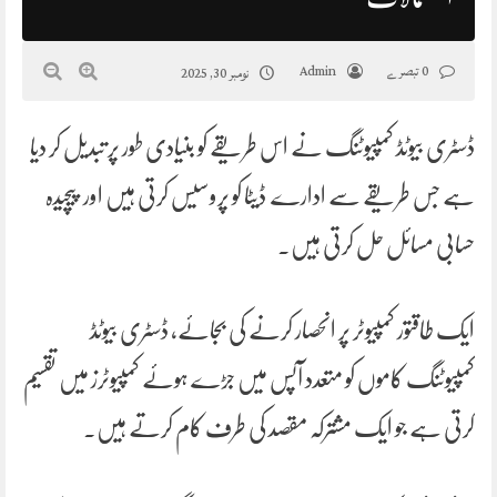
0 تبصرے
Admin
نومبر 30, 2025
ڈسٹری بیوٹڈ کمپیوٹنگ نے اس طریقے کو بنیادی طور پر تبدیل کر دیا
ہے جس طریقے سے ادارے ڈیٹا کو پروسیس کرتی ہیں اور پیچیدہ
حسابی مسائل حل کرتی ہیں۔
ایک طاقتور کمپیوٹر پر انحصار کرنے کی بجائے، ڈسٹری بیوٹڈ
کمپیوٹنگ کاموں کو متعدد آپس میں جڑے ہوئے کمپیوٹرز میں تقسیم
کرتی ہے جو ایک مشترکہ مقصد کی طرف کام کرتے ہیں۔