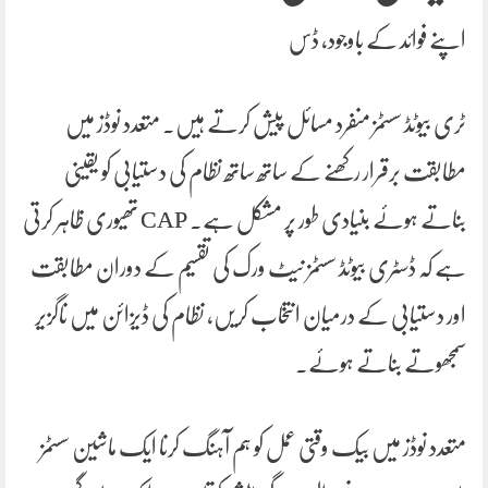
اپنے فوائد کے باوجود، ڈس
ٹری بیوٹڈ سسٹمز منفرد مسائل پیش کرتے ہیں۔ متعدد نوڈز میں
مطابقت برقرار رکھنے کے ساتھ ساتھ نظام کی دستیابی کو یقینی
بناتے ہوئے بنیادی طور پر مشکل ہے۔ CAP تھیوری ظاہر کرتی
ہے کہ ڈسٹری بیوٹڈ سسٹمز نیٹ ورک کی تقسیم کے دوران مطابقت
اور دستیابی کے درمیان انتخاب کریں، نظام کی ڈیزائن میں ناگزیر
سمجھوتے بناتے ہوئے۔
متعدد نوڈز میں بیک وقتی عمل کو ہم آہنگ کرنا ایک ماشین سسٹمز