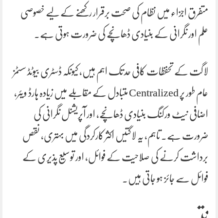
متفرق اجزاء میں نظام کی صحت برقرار رکھنے کے لیے خصوصی
علم اور نگرانی کے بنیادی ڈھانچے کی ضرورت ہوتی ہے۔
لاگت کے تحفظات کافی حد تک اہم ہیں، کیونکہ ڈسٹری بیوٹڈ سسٹمز
عام طور پر Centralized متبادل کے مقابلے میں زیادہ ہارڈ ویئر،
اضافی نیٹ ورکنگ بنیادی ڈھانچے، اور آپریشنل نگرانی کی
ضرورت ہے۔ تاہم، یہ لاگتیں اکثر کارکردگی میں بہتری، نقص
برداشت کرنے کی صلاحیت کے فوائل، اور توسیع پذیری کے
فوائل سے جائز ہو جاتی ہیں۔