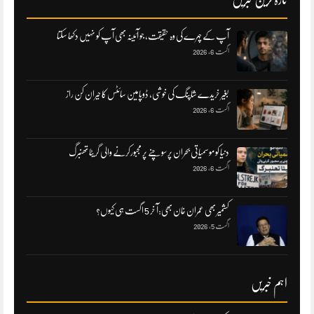
تازہ ترین خبریں
آپ کے چہرے کی وہ حقیقت، جو آئینہ بھی آپ کو نہیں دکھا سکتا
اگست 6, 2026
بغیر خریدے شاپنگ کی خوشی، ڈوپامین سائٹس کا حیران کن راز
اگست 6, 2026
دنیا کو موسمیاتی بحران پر سوچنے پر مجبورکرنے والی گریٹا تھنبرگ
اگست 6, 2026
کشمیر بھی عمران خان بھی:آ خر 5 اگست ہی کیوں؟
اگست 5, 2026
اہم خبریں