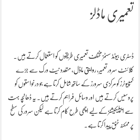
تعمیری ماڈلز
ڈسٹری بیوٹڈ سسٹمز مختلف تعمیری طریقوں کو استعمال کرتے ہیں۔
کلائنٹ سرور تعمیر،
روایتی ماڈل
، متعدد نیٹ ورک سے جڑے
کمپیوٹرز کو مرکزی سرورز کے ساتھ شامل کرتا ہے جو درخواستوں کو
پروسیس کرتے ہیں اور وسائل فراہم کرتے ہیں۔ یہ ڈھانچہ بہت
سے ایپلیکیشنز کے لیے اچھی طرح کام کرتا ہے لیکن سرور کی سطح
پر ممکنہ خنق پیدا کرتا ہے۔