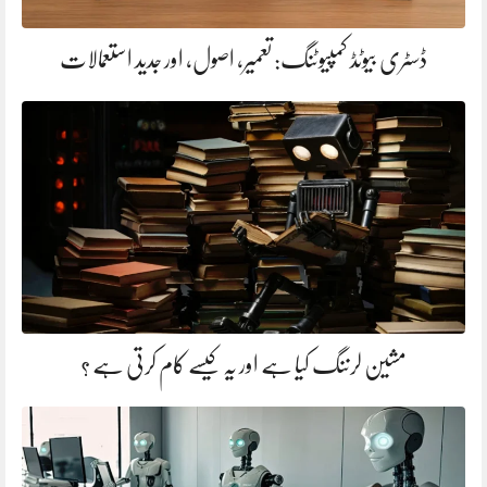
ڈسٹری بیوٹڈ کمپیوٹنگ: تعمیر، اصول، اور جدید استعمالات
مشین لرننگ کیا ہے اور یہ کیسے کام کرتی ہے ؟