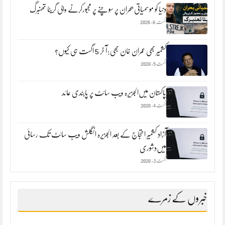
دنیا کو موسمیاتی بحران پر سوچنے پر مجبورکرنے والی گریٹا تھنبرگ
اگست 6, 2026
کشمیر بھی عمران خان بھی:آ خر 5 اگست ہی کیوں؟
اگست 5, 2026
پاکستان میں‌الجزیرہ ویب سائٹ پر پابندی عائد
اگست 4, 2026
آزاد کشمیر احتجاج کے بعد الجزیرہ انگلش ویب سائٹ تک رسائی
میں‌دشوری
اگست 3, 2026
خبروں کے زمرے