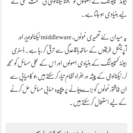
بیوٹڈ کمپیوٹنگ کے اصولوں کو سمجھنا ٹیکنالوجی کی حکمت عملی کے
لیے بنیادی ہو جاتا ہے۔
یہ میدان نئے تعمیری نمونوں، middleware ٹیکنالوجیز، اور
آپریشنل طریقوں کے ساتھ باقاعدگی سے ترقی کر رہا ہے۔ ڈسٹری
بیوٹڈ کمپیوٹنگ کے بنیادی اصولوں اور اس کے عملی مسائل کو سمجھ
کر، ٹیکنالوجی کے پیشہ ور افراد نظام تیار کر سکتے ہیں جو کامیابی سے
ان طاقتور نمونوں کو بڑے پیمانے پر پیچیدہ حسابی مسائل حل کرنے
کے لیے استعمال کر سکتے ہیں۔
اس خبر پر اپنی رائے کا اظہار کریں