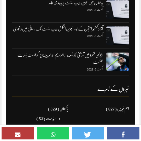
پاکستان میں‌الجزیرہ ویب سائٹ پر پابندی عائد
اگست 4, 2026
آزاد کشمیر احتجاج کے بعد الجزیرہ انگلش ویب سائٹ تک رسائی میں‌دشوری
اگست 3, 2026
جیولن تھرو میں تاریخی کارنامہ: ارشد ندیم اور نیرج چوپڑا کو فاسٹ بالر سے
شکست
اگست 3, 2026
خبروں کے زمرے
اہم خبریں
(627)
پاکستان
(320)
سیاست
(53)
کھیل
(133)
دنیا
(85)