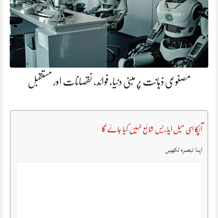
مصنوعی ذہانت پر مبنی دنیا، فوائد، نقصانات اور مستقبل
آپکا ای میل ایڈریس شائع نہیں کیا جائے گا
اپنا تبصرہ لکھیں