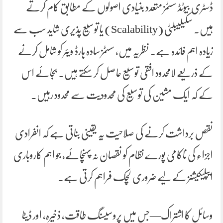
ڈسٹری بیوٹڈ سسٹمز متعدد بنیادی اصولوں کے مطابق کام کرتے
ہیں۔ سکیلیبلٹی (Scalability) یا توسیع پذیری شاید سب سے
زیادہ اہم فائدہ ہے۔ نظریہ میں، سسٹمز سادہ ہارڈ ویئر کو شامل کرنے
کے ذریعے لامحدود افقی توسیع حاصل کر سکتے ہیں۔ بجائے اس
کے کہ ایک مشین کی توسیع کی محدودیت سے محدود رہیں۔
نقص برداشت کرنے کی صلاحیت یہ یقینی بناتی ہے کہ انفرادی
اجزاء کی ناکامی پورے نظام کو نقصان نہ پہنچائے، جو اہم کاروباری
ایپلیکیشنز کے لیے ضروری لچک فراہم کرتی ہے۔
وسائل کا اشتراک—جس میں پروسیسنگ طاقت، ذخیرہ، اور ڈیٹا