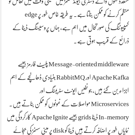
متعدد تہوں والے ڈسٹری بیوٹڈ سسٹمز میں حقیقی وقت میں تعامل کو
منظم کرنے کو ممکن بناتا ہے۔ یہ طریقہ خاص طور پر edge
کمپیوٹنگ کی صورتحال میں اہم ہے، جہاں پروسیسنگ ڈیٹا کے
ذرائع کے قریب ہوتی ہے۔
Message-oriented middleware پلیٹ فارمز جیسے
Apache Kafka اور RabbitMQ بنیادی ڈھانچے کے اہم
اجزاء بن گئے ہیں، جو نفیس ایونٹ سٹریمنگ اور
Microservices مواصلات کے نمونوں کو ممکن بناتے ہیں۔
In-memory ڈیٹا grids جیسے Apache Ignite کارکردگی میں
نمایاں طور پر اضافہ کرتے ہیں ڈیٹا کو disk پر مبنی سسٹمز کی بجائے