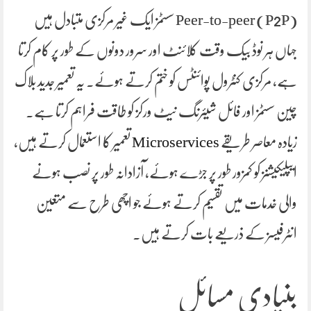
Peer-to-peer (P2P) سسٹمز ایک غیر مرکزی متبادل ہیں
جہاں ہر نوڈ بیک وقت کلائنٹ اور سرور دونوں کے طور پر کام کرتا
ہے، مرکزی کنٹرول پوائنٹس کو ختم کرتے ہوئے۔ یہ تعمیر جدید بلاک
چین سسٹمز اور فائل شیئرنگ نیٹ ورکز کو طاقت فراہم کرتا ہے۔
زیادہ معاصر طریقے
Microservices
تعمیر کا استعمال کرتے ہیں،
ایپلیکیشنز کو کمزور طور پر جڑے ہوئے، آزادانہ طور پر نصب ہونے
والی خدمات میں تقسیم کرتے ہوئے جو اچھی طرح سے متعین
انٹرفیسز کے ذریعے بات کرتے ہیں۔
بنیادی مسائل