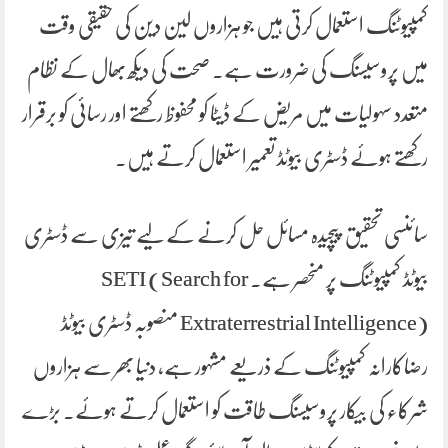
کمپیوٹنگ استعمال کرتی ہیں جو ہزاروں لین دین کی حقیقی وقت
میں پروسیسنگ کی ضرورت ہے۔ صحت کی دیکھ بھال کے نظام
متعدد سہولیات میں مریض کے ڈیٹا کو محفوظ رکھتے اور رسائی کو برقرار
رکھتے ہوئے ڈسٹری بیوٹڈ تعمیر استعمال کرتے ہیں۔
سائنسی تحقیق پیچیدہ مسائل حل کرنے کے لیے تیزی سے ڈسٹری
بیوٹڈ کمپیوٹنگ پر منحصر ہے۔ SETI (Search for
Extraterrestrial Intelligence) منصوبہ ڈسٹری بیوٹڈ
رضاکارانہ کمپیوٹنگ کے ذریعے مشہور ہے، دنیا بھر سے ہزاروں
شرکاء کی بیکار پروسیسنگ طاقت کو استعمال کرتے ہوئے۔ بڑے