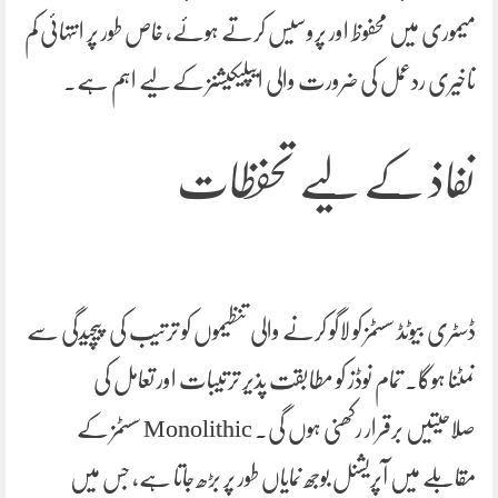
میموری میں محفوظ اور پروسیس کرتے ہوئے، خاص طور پر انتہائی کم
تاخیری ردعمل کی ضرورت والی ایپلیکیشنز کے لیے اہم ہے۔
نفاذ کے لیے تحفظات
ڈسٹری بیوٹڈ سسٹمز کو لاگو کرنے والی تنظیموں کو ترتیب کی پیچیدگی سے
نمٹنا ہوگا۔ تمام نوڈز کو مطابقت پذیر ترتیبات اور تعامل کی
صلاحیتیں برقرار رکھنی ہوں گی۔ Monolithic سسٹمز کے
مقابلے میں آپریشنل بوجھ نمایاں طور پر بڑھ جاتا ہے، جس میں