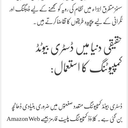
سسٹمز متفرق اجزاء میں نظام کی رویہ کو سمجھنے کے لیے ڈیبگنگ اور
نگرانی کے لیے پیچیدہ طریقوں کا تقاضا کرتے ہیں۔
حقیقی دنیا میں
ڈسٹری بیوٹڈ
کمپیوٹنگ کا استعمال:
ڈسٹری بیوٹڈ کمپیوٹنگ متعدد صنعتوں میں ضروری بنیادی ڈھانچہ
بن گئی ہے۔ کلاؤڈ کمپیوٹنگ پلیٹ فارمز جیسے Amazon Web