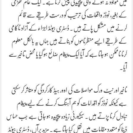
میں موجود نہ ہونے والی پیچیدگی پیش کرتا ہے۔ ایک عام گھڑی
کے بغیر، نوڈز واقعات کی ترتیب کو درست طریقے سے قائم
کرنے میں مشکل پاتے ہیں۔ ڈسٹری بیوٹڈ اجزاء کے آزاد ناکامی
کے طریقے ایسے منظرناموں کو بناتے ہیں جہاں یہ بالکل معلوم
کرنا ناممکن ہو جاتا ہے کہ آیا ایک پیغام ضائع ہو گیا یا محض تاخیر سے
آیا۔
تاخیر اور نیٹ ورک مواصلات کی اوور ہیڈ کارکردگی کو متاثر کر سکتی
ہے کیونکہ نوڈز کو اقدامات کو ہم آہنگ کرنے کے لیے پیغام
تبادل کرنا پڑتے ہیں۔ سیکیورٹی زیادہ پیچیدہ ہو جاتی ہے جب حساس
ڈیٹا کو متعدد مقامات میں نقل کیا جاتا ہے۔ مزید برآں، ڈسٹری بیوٹڈ