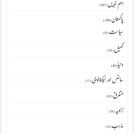
اہم خبریں
(627)
پاکستان
(320)
سیاست
(53)
کھیل
(133)
دنیا
(85)
سائنس اور ٹیکنالوجی
(77)
متفرق
(63)
زاویہ
(36)
مذہب
(31)