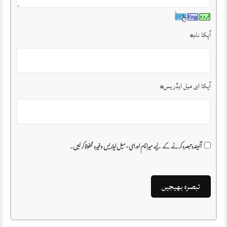
آپکا نام
*
آپکا ای میل ایڈریس
*
آئیندہ تبصرہ کرنے کے لیے میرا نام اور ای-میل ایڈریس وغیرہ محفوظ کر لیں۔