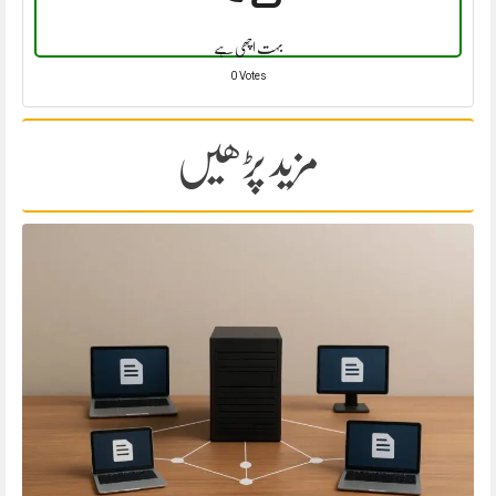
بہت اچھی ہے
0 Votes
مزید پڑھیں