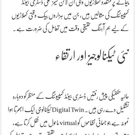
پیمانے پر متعدد کھلاڑیوں والی آن لائن گیمز عملی ڈسٹری بیوٹڈ
کمپیوٹنگ کی مثالیں ہیں، جن میں ہزاروں بیک وقتی کھلاڑیوں
کے لیے ہم آہنگ حقیقی وقت میں تعامل کی ضرورت ہے۔
نئی ٹیکنالوجیز اور ارتقاء
حالیہ تکنیکی پیش رفتیں ڈسٹری بیوٹڈ کمپیوٹنگ کے منظر کو دوبارہ
تشکیل دے رہی ہیں۔ Digital Twin ٹیکنالوجی ایک ابھرتا ہوا
نمونہ ہے جو جسمانی نظاموں کو virtual ماحول میں نقل کرتا ہے،