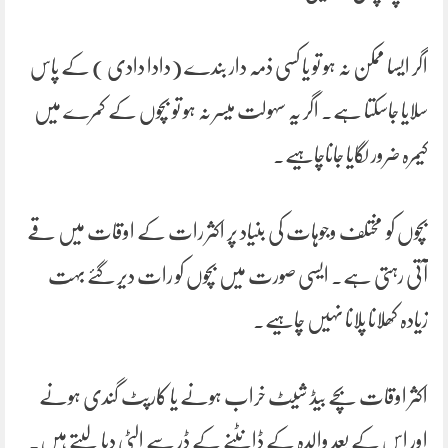
اگر ایسا ممکن نہ ہو تو یا کسی ذمہ دار بندے (دادا دادی ) کے پاس
سلایا جاسکتا ہے۔ اگر یہ سہولت میسر نہ ہو تو بچوں کے کمرے میں
کیمرہ ضرور لگایا جاناچاہیے۔
بچوں کو مختلف وجوہات کی بنیاد پر اکثر رات کے اوقات میں قے
آتی رہتی ہے۔ ایسی صورت میں بچوں کو رات دیر گئے بہت
زیادہ کھلانا پلانا نہیں چاہیے۔
اکثر اوقات بچے بیڈ شیٹ خراب ہونے یا کارپٹ گندی ہونے
اور اس کے بعد والدہ کے ڈانٹنے کے ڈر سے الٹی دبا لیتے ہیں۔