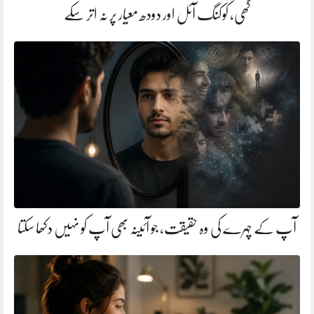
گھی، کوکنگ آئل اور دودھ معیار پر نہ اتر سکے
آپ کے چہرے کی وہ حقیقت، جو آئینہ بھی آپ کو نہیں دکھا سکتا