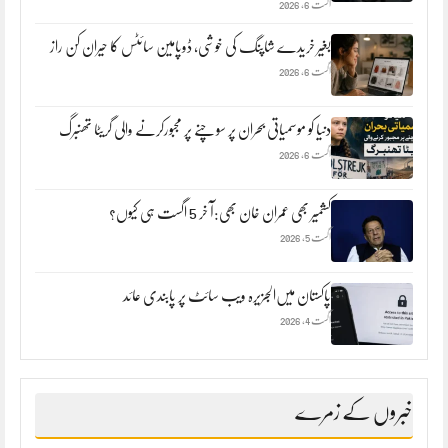
اگست 6, 2026
بغیر خریدے شاپنگ کی خوشی، ڈوپامین سائٹس کا حیران کن راز
اگست 6, 2026
دنیا کو موسمیاتی بحران پر سوچنے پر مجبورکرنے والی گریٹا تھنبرگ
اگست 6, 2026
کشمیر بھی عمران خان بھی:آ خر 5 اگست ہی کیوں؟
اگست 5, 2026
پاکستان میں‌الجزیرہ ویب سائٹ پر پابندی عائد
اگست 4, 2026
خبروں کے زمرے