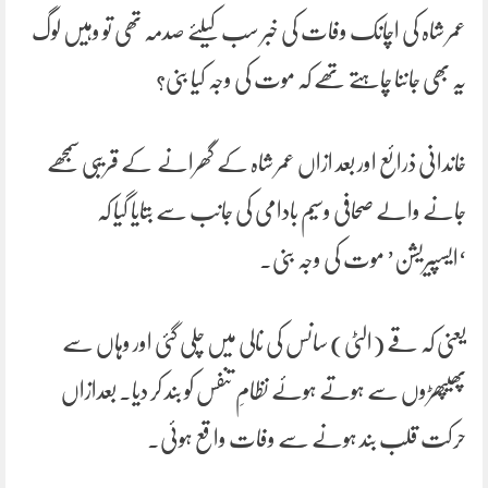
عمر شاہ کی اچانک وفات کی خبر سب کیلئے صدمہ تھی تو وہیں لوگ
یہ بھی جاننا چاہتے تھے کہ موت کی وجہ کیا بنی؟
خاندانی ذرائع اور بعد ازاں عمر شاہ کے گھرانے کے قریبی سمجھے
جانے والے صحافی وسیم بادامی کی جانب سے بتایا گیا کہ
‘ایسپیریشن’ موت کی وجہ بنی۔
یعنی کہ قے (الٹی) سانس کی نالی میں چلی گئی اور وہاں سے
پھیپھڑوں سے ہوتے ہوئے نظامِ تنفس کو بند کر دیا۔ بعدازاں
حرکت قلب بند ہونے سے وفات واقع ہوئی۔