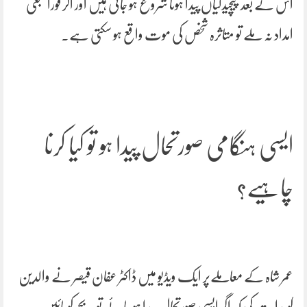
اس کے بعد پیچیدگیاں پیدا ہونا شروع ہو جاتی ہیں اور اگر فوراً طبعی
امداد نہ ملے تو متاثرہ شخص کی موت واقع ہو سکتی ہے۔
ایسی ہنگامی صورتحال پیدا ہو تو کیا کرنا
چاہیے؟
عمر شاہ کے معاملےپر ایک ویڈیو میں ڈاکٹر عفان قیصر نے والدین
کو ہدایت کی کہ اگر ایسی صورتحال پیدا ہو جائے تو بچے کو بائیں