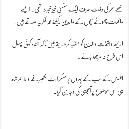
ننھے عمر کی وفات صرف ایک سنسنی خیز خبر نہ تھی۔ ایسے
واقعات چھوٹے بچوں کے والدین کیلئے لمحہ فکریہ ہوتے ہیں۔
ایسے واقعات والدین کو متنبہ کر دیتے ہیں تا کہ آئندہ کوئی پھول
اس طرح نہ مرجھا جائے۔
افسوس کے سب کے چہروں پر مسکراہٹ بکھیرنے والا عمر شاہ
ہی اس موضوع پر آگاہی کی وجہ بن گیا۔