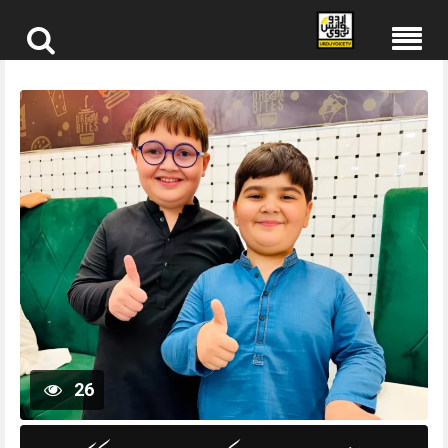
Skip
to
content
26