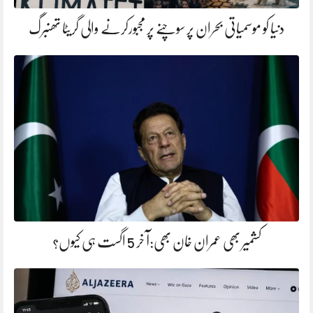
دنیا کو موسمیاتی بحران پر سوچنے پر مجبورکرنے والی گریٹا تھنبرگ
کشمیر بھی عمران خان بھی:آ خر 5 اگست ہی کیوں؟