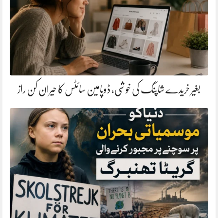
بغیر خریدے شاپنگ کی خوشی، ڈوپامین سائٹس کا حیران کن راز