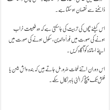
ڈانٹنے سے نقصان ہو سکتا ہے۔
اس کیلئے بچوں کی تربیت کی جاسکتی ہے کہ وہ طبیعت خراب
ہونے کی صورت میں فوراً والدین، سکول ہونے کی صورت میں
اپنے اساتذہ کو آگاہ کریں۔
اس دوران اتنے لمحات ضرور مل جاتے ہیں کہ بندہ واش بیسن یا
فلش تک پہنچ کر الٹی باہر نکال سکے۔