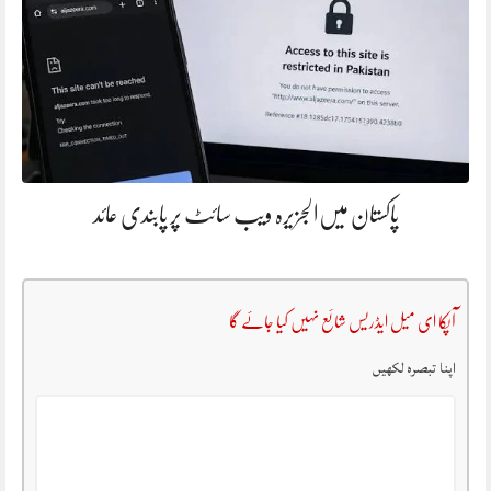
پاکستان میں‌الجزیرہ ویب سائٹ پر پابندی عائد
آپکا ای میل ایڈریس شائع نہیں کیا جائے گا
اپنا تبصرہ لکھیں