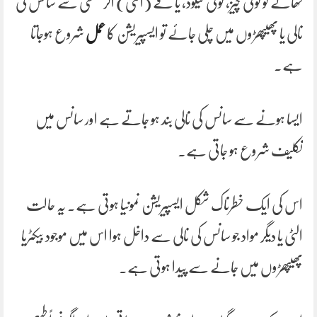
کھانے کو کوئی چیز، کوئی لیکوڈ، یا قے (الٹی) اگر غلطی سے سانس کی
نالی یا پھیپھڑوں میں چلی جائے تو ایسپیریشن کا
عمل
شروع ہوجاتا
ہے۔
ایسا ہونے سے سانس کی نالی بند ہو جاتے ہے اور سانس میں
تکلیف شروع ہو جاتی ہے۔
اس کی ایک خطرناک شکل ایسپیریشن نمونیا ہوتی ہے۔ یہ حالت
الٹی یا دیگر مواد جو سانس کی نالی سے داخل ہوا اس میں موجود بیکٹریا
پھیپھڑوں میں جانے سے پیدا ہوتی ہے۔