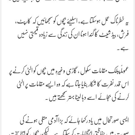
یہ خطرناک عمل ہوسکتا ہے، اسلیئے بچوں کو سمجھائیں کہ کارپٹ،
فرش، بیڈ شیٹ کا گندا ہونا ان کی زندگی سے زیادہ قیمتی نہیں
ہے۔
عموماً پبلک مقامات سکول ، گاڑی وغیرہ میں بچوں کو الٹی کرنےپر
اس قدر نفرت کا شکار بنایا جاتا ہے کہ وہ ایسے مقامات پر الٹی
کرنے کی بجائے اسے دبا لینا بہتر سمجھتے ہیں۔
ایسی صورتحال میں یاد رکھا جائے کہ بڑا آدمی متلی ہونے کی
صورت میں حفاظتی انتظامات کر سکتا ہے۔ لیکن بچوں کو اتنا سخت