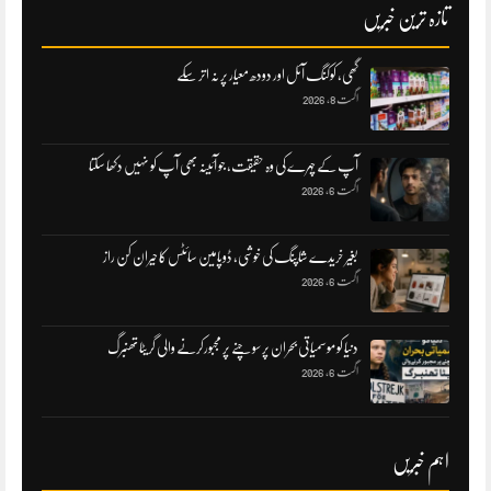
تازہ ترین خبریں
گھی، کوکنگ آئل اور دودھ معیار پر نہ اتر سکے
اگست 8, 2026
آپ کے چہرے کی وہ حقیقت، جو آئینہ بھی آپ کو نہیں دکھا سکتا
اگست 6, 2026
بغیر خریدے شاپنگ کی خوشی، ڈوپامین سائٹس کا حیران کن راز
اگست 6, 2026
دنیا کو موسمیاتی بحران پر سوچنے پر مجبورکرنے والی گریٹا تھنبرگ
اگست 6, 2026
اہم خبریں