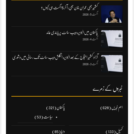
کشمیر بھی عمران خان بھی:آ خر 5 اگست ہی کیوں؟
اگست 5, 2026
پاکستان میں‌الجزیرہ ویب سائٹ پر پابندی عائد
اگست 4, 2026
آزاد کشمیر احتجاج کے بعد الجزیرہ انگلش ویب سائٹ تک رسائی میں‌دشوری
اگست 3, 2026
خبروں کے زمرے
اہم خبریں
(628)
پاکستان
(321)
سیاست
(53)
کھیل
(133)
دنیا
(85)