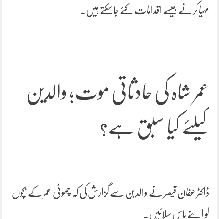
مہیا کرنے جیسے اقدامات کئے جاسکتے ہیں۔
عمر شاہ کی حادثاتی موت؛ والدین
کیلئے کیا سبق ہے؟
ڈاکٹر عفان قیصر نے والدین سے گزارش کی کہ چھوٹی عمر کے بچوں
کو اپنے پاس سلائیں۔