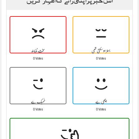
بہتر ہو سکتی تھی
سخت نا پسند
0 Votes
0 Votes
اچھی ہے
ٹھیک ہے
0 Votes
0 Votes