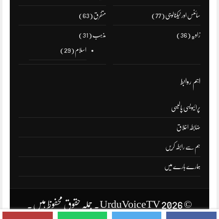
سائنس اور ٹیکنالوجی
(77)
متفرق
(63)
زاویہ
(36)
مذہب
(31)
اسلام
(29)
اہم روابط
پرائیویسی پالیسی
ضابطہ اخلاق
ہم سے رابطہ کریں
ہمارے بارے میں
© 2026 UrduVoiceTV۔ جملہ حقوق محفوظ ہیں۔