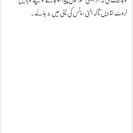
کروٹ لٹا دیں تا کہ الٹی سانس کی نالی میں نہ جائے۔