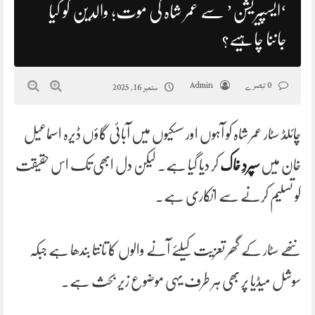
‘ایسپیریشن’ سے عمر شاہ کی موت؛ والدین کو کیا
جاننا چاہیے؟
0 تبصرے
Admin
ستمبر 16, 2025
چائلڈ سٹار عمر شاہ کو آہوں اور سسکیوں میں آبائی گاؤں ڈیرہ اسماعیل
خان میں
سپردِ خاک
کر دیا گیا ہے۔ لیکن دل ابھی تک اس حقیقت
کو تسلیم کرنے سے انکاری ہے۔
ننھے سٹار کے گھر تعزیت کیلئے آنے والوں کا تانتا بندھا ہے جبکہ
سوشل میڈیا پر بھی ہر طرف یہی موضوع زیر بحث ہے۔