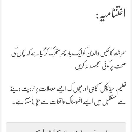
اختتامیہ:
عمر شاہ کا کیس والدین کو ایک بار پھر متحرک کر گیا ہے کہ بچوں کی
صحت پر کوئی سمجھوتہ نہ کریں۔
تعلیم، میڈیکل آگاہی اور بچوں ک ایسے معاملات پر تربیت دینے
سے مستقبل میں ایسے افسوسناک واقعات سے بچا جاسکتا ہے۔
اس خبر پر اپنی رائے کا اظہار کریں