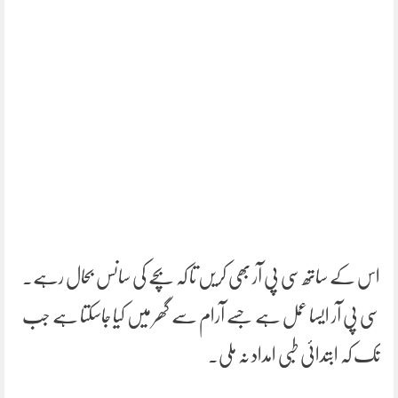
اس کے ساتھ سی پی آر بھی کریں تا کہ بچے کی سانس بحال رہے۔
سی پی آر ایسا عمل ہے جسے آرام سے گھر میں کیا جاسکتا ہے جب
تک کہ ابتدائی طبی امداد نہ ملی۔