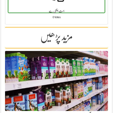
بہت اچھی ہے
0 Votes
مزید پڑھیں