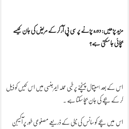
مزید پڑھیں: دورہ پڑنے پر سی پی آر کر کے مریض کی جان کیسے
بچائی جا سکتی ہے؟
اس کے بعد ہسپتال پہنچنے پر طبی عملہ ایمرجنسی میں اس کیس کو ڈیل
کر کے بچے کی جان بچا سکتا ہے ۔
اس میں بچے کو سانس کی نالی کے ذریعے مصنوعی طور پر آکسیجن