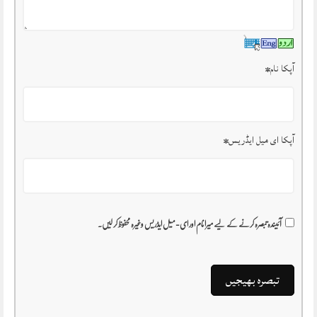
آپکا نام
*
آپکا ای میل ایڈریس
*
آئیندہ تبصرہ کرنے کے لیے میرا نام اور ای-میل ایڈریس وغیرہ محفوظ کر لیں۔