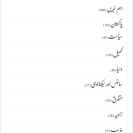
اہم خبریں
(628)
پاکستان
(321)
سیاست
(53)
کھیل
(133)
دنیا
(85)
سائنس اور ٹیکنالوجی
(77)
متفرق
(63)
زاویہ
(36)
مذہب
(31)