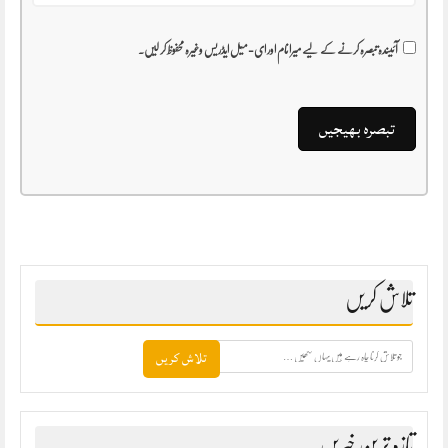
آئیندہ تبصرہ کرنے کے لیے میرا نام اور ای-میل ایڈریس وغیرہ محفوظ کر لیں۔
تلاش کریں
جو
تلاش
کرنا
چاہ
رہے
ہیں
تازہ ترین خبریں