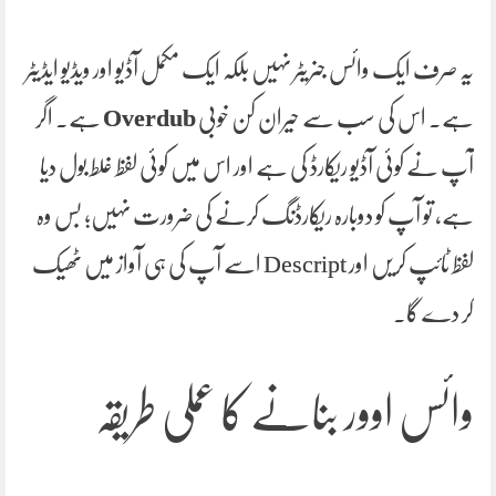
یہ صرف ایک وائس جنریٹر نہیں بلکہ ایک مکمل آڈیو اور ویڈیو ایڈیٹر
ہے۔ اس کی سب سے حیران کن خوبی
Overdub
ہے۔ اگر
آپ نے کوئی آڈیو ریکارڈ کی ہے اور اس میں کوئی لفظ غلط بول دیا
ہے، تو آپ کو دوبارہ ریکارڈنگ کرنے کی ضرورت نہیں؛ بس وہ
لفظ ٹائپ کریں اور Descript اسے آپ کی ہی آواز میں ٹھیک
کر دے گا۔
وائس اوور بنانے کا عملی طریقہ