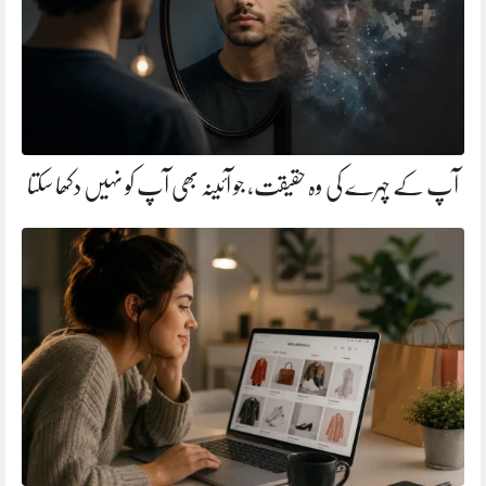
آپ کے چہرے کی وہ حقیقت، جو آئینہ بھی آپ کو نہیں دکھا سکتا