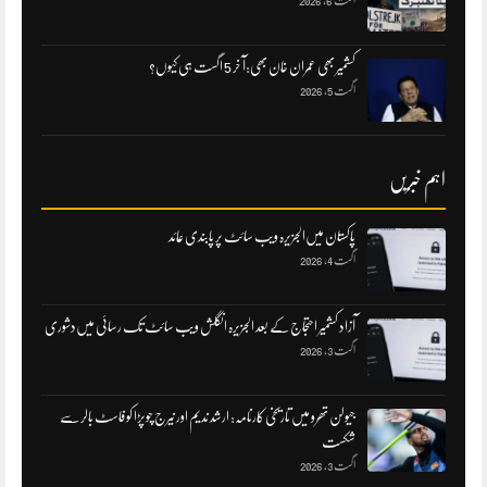
اگست 6, 2026
کشمیر بھی عمران خان بھی:آ خر 5 اگست ہی کیوں؟
اگست 5, 2026
اہم خبریں
پاکستان میں‌الجزیرہ ویب سائٹ پر پابندی عائد
اگست 4, 2026
آزاد کشمیر احتجاج کے بعد الجزیرہ انگلش ویب سائٹ تک رسائی میں‌دشوری
اگست 3, 2026
جیولن تھرو میں تاریخی کارنامہ: ارشد ندیم اور نیرج چوپڑا کو فاسٹ بالر سے
شکست
اگست 3, 2026