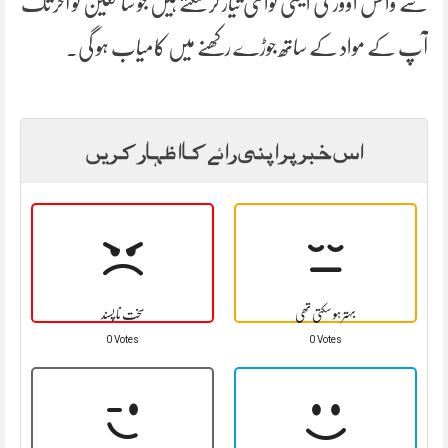
سے وائس اوور کی ایسی کوالٹی تیار کر سکتے ہیں جو سامعین کو آخر تک
آپ کے مواد کے ساتھ جوڑے رکھنے میں کامیاب ہو گی۔
اس خبر پر اپنی رائے کا اظہار کریں
بہتر ہو سکتی تھی
سخت نا پسند
0 Votes
0 Votes