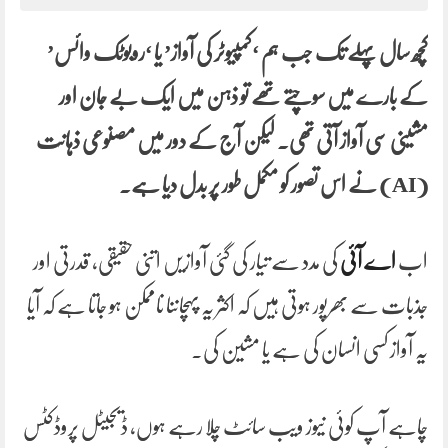
کچھ سال پہلے تک جب ہم ‘کمپیوٹر کی آواز’ یا ‘روبوٹک وائس’
کے بارے میں سوچتے تھے تو ذہن میں ایک بے جان اور
مشینی سی آواز آتی تھی۔ لیکن آج کے دور میں مصنوعی ذہانت
(AI) نے اس تصور کو مکمل طور پر بدل دیا ہے۔
اب
اے آئی
کی مدد سے تیار کی گئی آوازیں اتنی حقیقی، قدرتی اور
جذبات سے بھرپور ہوتی ہیں کہ اکثر یہ پہچاننا ناممکن ہو جاتا ہے کہ آیا
یہ آواز کسی انسان کی ہے یا مشین کی۔
چاہے آپ کوئی نیوز ویب سائٹ چلا رہے ہوں، ڈیجیٹل پروڈکٹس