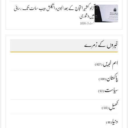
آزاد کشمیر احتجاج کے بعد الجزیرہ انگلش ویب سائٹ تک رسائی
میں‌دشوری
اگست 3, 2026
خبروں کے زمرے
اہم خبریں
(627)
پاکستان
(320)
سیاست
(53)
کھیل
(133)
دنیا
(85)