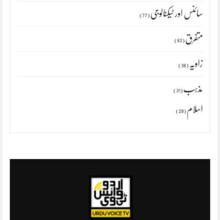
سائنس اور ٹیکنالوجی
(77)
متفرق
(63)
زاویہ
(36)
مذہب
(31)
اسلام
(29)