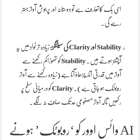
ای بک کا تعارف ہے تو دوستانہ اور پرجوش آواز بہتر
رہے گی۔
Stability اور Clarity کی سیٹنگز:
زیادہ تر ٹولز میں یہ
آپشنز ہوتے ہیں۔
Stability
کو تھوڑا کم رکھنے سے
آواز میں قدرتی اتار چڑھاؤ آتا ہے (زیادہ رکھنے سے آواز
روبوٹک ہو جاتی ہے)۔
Clarity
کو درمیانی سطح پر
رکھیں تاکہ آواز مصنوعی حد تک صاف نہ لگے۔
AI وائس اوور کو ‘روبوٹک’ ہونے