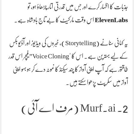
جذبات کا اظہار کرے اور جس میں قدرتی اتار چڑھاؤ ہو، تو
ElevenLabs
اس وقت مارکیٹ کا بے تاج بادشاہ ہے۔
یہ کہانی سنانے (Storytelling)، خبروں کی ویڈیوز اور آڈیو بکس
کے لیے بہترین ہے۔ اس کا "Voice Cloning” فیچر اس قدر
طاقتور ہے کہ آپ اپنی آواز کا چند سیکنڈ کا نمونہ دے کر ہو بہو اپنی
آواز میں سکرپٹ پڑھوا سکتے ہیں۔
2. Murf.ai (مرف اے آئی)