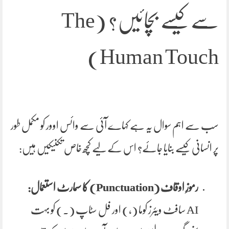
سے کیسے بچائیں؟ (The
Human Touch)
سب سے اہم سوال یہ ہے کہاے آئی سے وائس اوور کو مکمل طور
پر انسانی کیسے بنایا جائے؟ اس کے لیے کچھ خاص تکنیکیں ہیں:
رموزِ اوقاف (Punctuation) کا سمارٹ استعمال:
AI سافٹ ویئرز کوما (,) اور فل سٹاپ (.) کو بہت