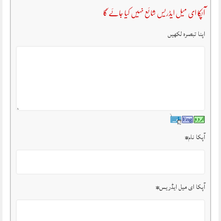
آپکا ای میل ایڈریس شائع نہیں کیا جائے گا
اپنا تبصرہ لکھیں
آپکا نام
*
آپکا ای میل ایڈریس
*