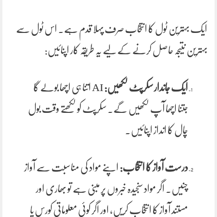
ایک بہترین ٹول کا انتخاب صرف پہلا قدم ہے۔ اس ٹول سے
بہترین نتیجہ حاصل کرنے کے لیے یہ طریقہ کار اپنائیں:
ایک جاندار سکرپٹ لکھیں:
AI اتنا ہی اچھا بولے گا
جتنا اچھا آپ لکھیں گے۔ سکرپٹ کو لکھتے وقت بول
چال کا انداز اپنائیں۔
درست آواز کا انتخاب:
اپنے مواد کی مناسبت سے آواز
چنیں۔ اگر مواد سنجیدہ خبروں پر مبنی ہے تو بھاری اور
مستند آواز کا انتخاب کریں، اور اگر کوئی معلوماتی کورس یا