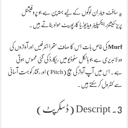
یہ سافٹ ویئر ان لوگوں کے لیے بہترین ہے جو پروفیشنل
پریزنٹیشنز، ایکسپلینر ویڈیوز یا کارپوریٹ مواد بناتے ہیں۔
Murf
کی خاص بات اس کا صاف ستھرا انٹرفیس اور آوازوں کی
وہ لائبریری ہے جو بالکل سٹوڈیو میں ریکارڈ کی گئی محسوس ہوتی
ہے۔ اس میں آپ آواز کی پچ (Pitch) اور رفتار کو بہت آسانی
سے کنٹرول کر سکتے ہیں۔
3. Descript (ڈسکرپٹ)