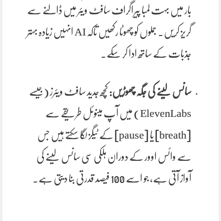
بار میں بہت لمبا پیراگراف سافٹ ویئر میں ڈالنے سے
گریز کریں۔ جملوں کو چھوٹا رکھیں تاکہ AI انہیں زیادہ بہتر
جذبات کے ساتھ ادا کر سکے۔
سانس لینے کی جگہ چھوڑیں:
کچھ جدید سافٹ ویئرز (جیسے
ElevenLabs) میں آپ مینوئل طریقے سے
[breath] یا [pause] کے ٹیگز لگا سکتے ہیں جس
سے وائس اوور کے دوران ہلکی سی سانس لینے کی
آواز آتی ہے، جو اسے 100 فیصد قدرتی بنا دیتی ہے۔