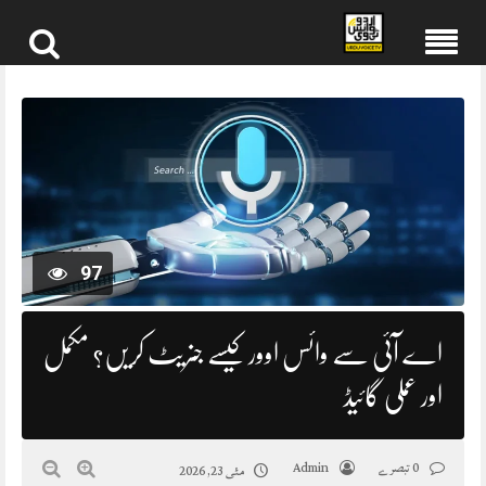
Skip
to
content
97
اے آئی سے وائس اوور کیسے جنریٹ کریں؟ مکمل
اور عملی گائیڈ
0 تبصرے
Admin
مئی 23, 2026