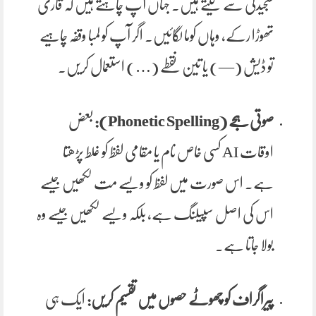
سنجیدگی سے لیتے ہیں۔ جہاں آپ چاہتے ہیں کہ قاری
تھوڑا رکے، وہاں کوما لگائیں۔ اگر آپ کو لمبا وقفہ چاہیے
تو ڈیش (—) یا تین نقطے (…) استعمال کریں۔
صوتی ہجے (Phonetic Spelling):
بعض
اوقات AI کسی خاص نام یا مقامی لفظ کو غلط پڑھتا
ہے۔ اس صورت میں لفظ کو ویسے مت لکھیں جیسے
اس کی اصل سپیلنگ ہے، بلکہ ویسے لکھیں جیسے وہ
بولا جاتا ہے۔
پیراگراف کو چھوٹے حصوں میں تقسیم کریں:
ایک ہی