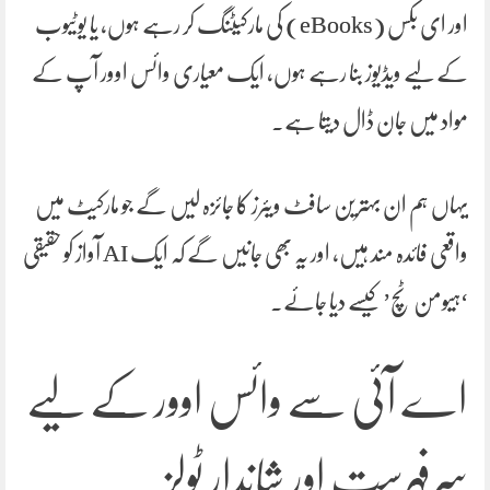
اور ای بکس (eBooks) کی مارکیٹنگ کر رہے ہوں، یا یوٹیوب
کے لیے ویڈیوز بنا رہے ہوں، ایک معیاری وائس اوور آپ کے
مواد میں جان ڈال دیتا ہے۔
یہاں ہم ان بہترین سافٹ ویئرز کا جائزہ لیں گے جو مارکیٹ میں
واقعی فائدہ مند ہیں، اور یہ بھی جانیں گے کہ ایک AI آواز کو حقیقی
‘ہیومن ٹچ’ کیسے دیا جائے۔
اے آئی سے وائس اوور کے لیے
سرفہرست اور شاندار ٹولز