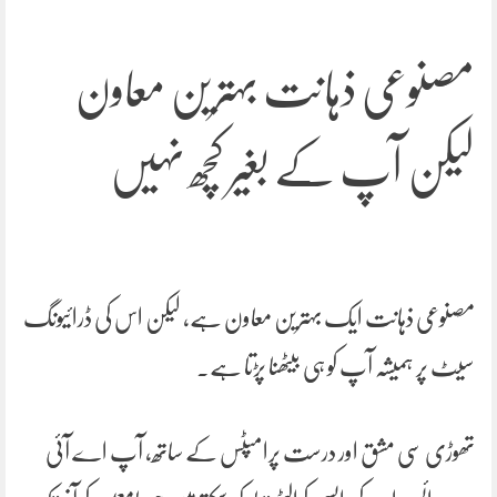
مصنوعی ذہانت بہترین معاون
لیکن آپ کے بغیر کچھ نہیں
مصنوعی ذہانت ایک بہترین معاون ہے، لیکن اس کی ڈرائیونگ
سیٹ پر ہمیشہ آپ کو ہی بیٹھنا پڑتا ہے۔
تھوڑی سی مشق اور درست پرامپٹس کے ساتھ، آپ اے آئی