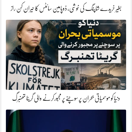
بغیر خریدے شاپنگ کی خوشی، ڈوپامین سائٹس کا حیران کن راز
دنیا کو موسمیاتی بحران پر سوچنے پر مجبورکرنے والی گریٹا تھنبرگ