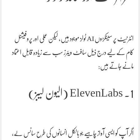
انٹرنیٹ پر سینکڑوں AI ٹولز موجود ہیں، لیکن عملی اور پروفیشنل
کام کے لیے درج ذیل سافٹ ویئرز سب سے زیادہ قابلِ اعتماد
مانے جاتے ہیں:
1. ElevenLabs (الیون لیبز)
اگر آپ کو ایسی آواز چاہیے جو بالکل انسانوں کی طرح سانس لے،