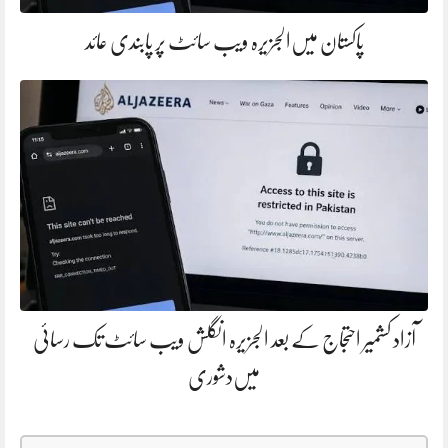
پاکستان میں‌الجزیرہ ویب سائٹ پر پابندی عائد
آزاد کشمیر احتجاج کے بعد الجزیرہ انگلش ویب سائٹ تک رسائی
میں‌دشوری