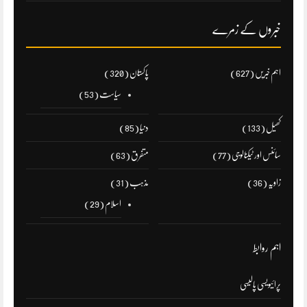
خبروں کے زمرے
اہم خبریں
(627)
پاکستان
(320)
سیاست
(53)
کھیل
(133)
دنیا
(85)
سائنس اور ٹیکنالوجی
(77)
متفرق
(63)
زاویہ
(36)
مذہب
(31)
اسلام
(29)
اہم روابط
پرائیویسی پالیسی