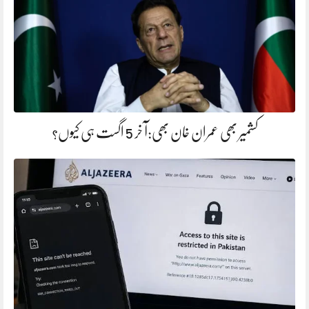
کشمیر بھی عمران خان بھی:آ خر 5 اگست ہی کیوں؟